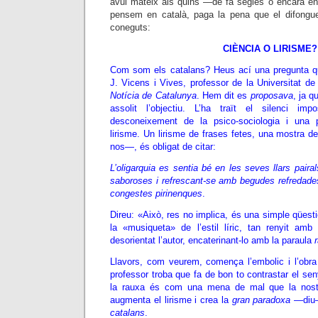
avui mateix als quins —de fa segles o encara 
pensem en català, paga la pena que el difongueu
coneguts:
CIÈNCIA O LIRISME?
Com som els catalans? Heus ací una pregunta q
J. Vicens i Vives, professor de la Universitat de 
Notícia de Catalunya
. Hem dit es
proposava
, ja q
assolit l’objectiu. L’ha traït el silenci im
desconeixement de la psico-sociologia i una p
lirisme. Un lirisme de frases fetes, una mostra de
nos—, és obligat de citar:
L’oligarquia es sentia bé en les seves llars pairal
saboroses i refrescant-se amb begudes refredades
congestes pirinenques
.
Direu: «Això, res no implica, és una simple qüesti
la «musiqueta» de l’estil líric, tan renyit amb l’
desorientat l’autor, encaterinant-lo amb la paraula
Llavors, com veurem, comença l’embolic i l’obra 
professor troba que fa de bon to contrastar el sen
la rauxa és com una mena de mal que la nostr
augmenta el lirisme i crea la
gran paradoxa
—di
catalans
.