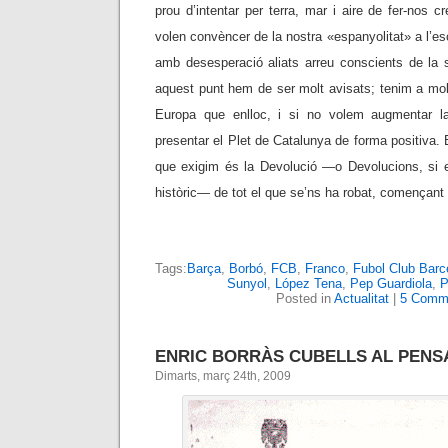
prou d’intentar per terra, mar i aire de fer-nos c
volen convèncer de la nostra «espanyolitat» a l’es
amb desesperació aliats arreu conscients de la s
aquest punt hem de ser molt avisats; tenim a mol
Europa que enlloc, i si no volem augmentar l
presentar el Plet de Catalunya de forma positiva. E
que exigim és la Devolució —o Devolucions, si es
històric— de tot el que se’ns ha robat, començant 
Tags:
Barça
,
Borbó
,
FCB
,
Franco
,
Fubol Club Barc
Sunyol
,
López Tena
,
Pep Guardiola
,
P
Posted in
Actualitat
|
5 Comm
ENRIC BORRÀS CUBELLS AL PEN
Dimarts, març 24th, 2009