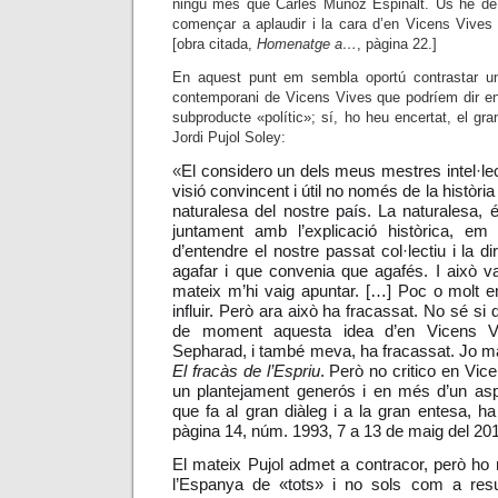
ningú més que Carles Muñoz Espinalt. Us he de
començar a aplaudir i la cara d’en Vicens Vives
[obra citada,
Homenatge a…
, pàgina 22.]
En aquest punt em sembla oportú contrastar un
contemporani de Vicens Vives que podríem dir en
subproducte «polític»; sí, ho heu encertat, el gran 
Jordi Pujol Soley:
«
El considero un dels meus mestres intel·l
visió convincent i útil no només de la històri
naturalesa del nostre país. La naturalesa, 
juntament amb l’explicació històrica, e
d’entendre el nostre passat col·lectiu i la d
agafar i que convenia que agafés. I això v
mateix m’hi vaig apuntar. […] Poc o molt e
influir. Però ara això ha fracassat. No sé si 
de moment aquesta idea d’en Vicens Vi
Sepharad, i també meva, ha fracassat. Jo mat
El fracàs de l’Espriu
. Però no critico en Vic
un plantejament generós i en més d’un aspe
que fa al gran diàleg i a la gran entesa, ha
pàgina 14, núm. 1993, 7 a 13 de maig del 201
El mateix Pujol admet a contracor, però ho 
l’Espanya de «tots» i no sols com a resul