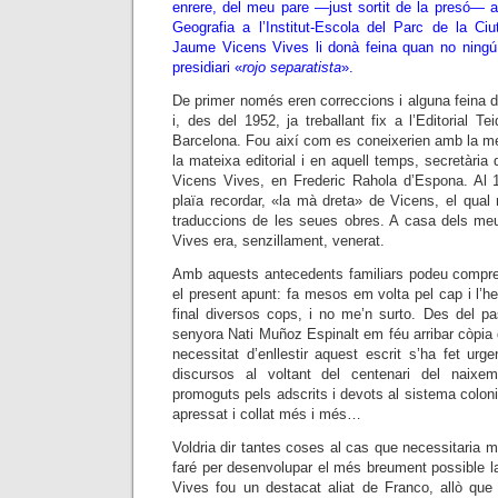
enrere, del meu pare —just sortit de la presó— 
Geografia a l’Institut-Escola del Parc de la Ciu
Jaume Vicens Vives li donà feina quan no ningú 
presidiari «
rojo separatista
».
De primer només eren correccions i alguna feina d
i, des del 1952, ja treballant fix a l’Editorial T
Barcelona. Fou així com es coneixerien amb la me
la mateixa editorial i en aquell temps, secretària
Vicens Vives, en Frederic Rahola d’Espona. Al 1
plaïa recordar, «la mà dreta» de Vicens, el qual 
traduccions de les seues obres. A casa dels m
Vives era, senzillament, venerat.
Amb aquests antecedents familiars podeu comprend
el present apunt: fa mesos em volta pel cap i l’h
final diversos cops, i no me’n surto. Des del p
senyora Nati Muñoz Espinalt em féu arribar còpia d
necessitat d’enllestir aquest escrit s’ha fet urge
discursos al voltant del centenari del nai
promoguts pels adscrits i devots al sistema colo
apressat i collat més i més…
Voldria dir tantes coses al cas que necessitaria m
faré per desenvolupar el més breument possible 
Vives fou un destacat aliat de Franco, allò que