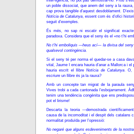
intel·ligència, no pot pas demostrar-ho. Prou s’e
un poble dissociat, que anem del seny a la rauxa
cap prova tangible d’aquest desdoblament. D’existi
Notícia de Catalunya
, essent com és d’ofici histor
seguit d’exemples.
És més, no sap ni escatir el significat exact
paradoxa. Considera que el seny és el «no t’hi emb
No t’hi emboliquis
—
heus ací
—
la divisa del sen
qualsevol contingència
.
Si el seny té per norma el quedar-se a casa dava
vital, Jaume I encara hauria d’anar a Mallorca i el
hauria escrit el llibre
Notícia de Catalunya
. O, 
escriure un llibre és ja la rauxa?
Amb un concepte tan migrat de la paraula seny
Vives trobi a cada cantonada l’esbojarrament. Àd
tenim una tendència congènita que ens predisposa
pot el lirisme!
Descarta la teoria —demostrada científicamen
causa de la incomoditat i el despit dels catalans 
normalitat produïda per l’opressió:
No negaré que alguns esdeveniments de la nostra hi