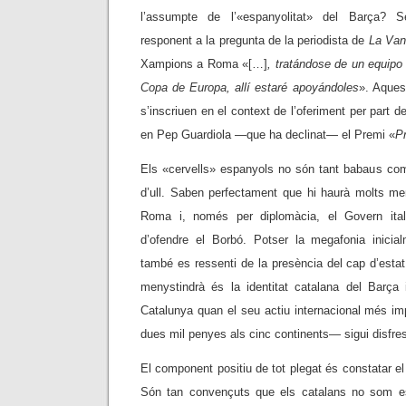
l’assumpte de l’«espanyolitat» del Barça? 
responent a la pregunta de la periodista de
La Van
Xampions a Roma «[…]
, tratándose de un equip
Copa de Europa, allí estaré apoyándoles
». Aques
s’inscriuen en el context de l’oferiment per part d
en Pep Guardiola —que ha declinat— el Premi «
Pr
Els «cervells» espanyols no són tant babaus co
d’ull. Saben perfectament que hi haurà molts m
Roma i, només per diplomàcia, el Govern ital
d’ofendre el Borbó. Potser la megafonia inicia
també es ressenti de la presència del cap d’esta
menystindrà és la identitat catalana del Barça 
Catalunya quan el seu actiu internacional més im
dues mil penyes als cinc continents— sigui disfre
El component positiu de tot plegat és constatar el
Són tan convençuts que els catalans no som e