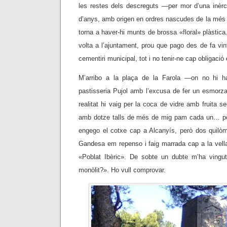
les restes dels descreguts
—
per mor d’una inèr
d’anys, amb origen en ordres nascudes de la més 
torna a haver-hi munts de brossa «floral» plàstica
volta a l’ajuntament, prou que pago des de fa vint
cementiri municipal, tot i no tenir-ne cap obligació
M’arribo a la plaça de la Farola —on no hi h
pastisseria Pujol amb l’excusa de fer un esmor
realitat hi vaig per la coca de vidre amb fruita
amb dotze talls de més de mig pam cada un… poc
engego el cotxe cap a Alcanyís, però dos quilòm
Gandesa em repenso i faig marrada cap a la vella
«Poblat Ibèric». De sobte un dubte m’ha vingut
monòlit?». Ho vull comprovar.