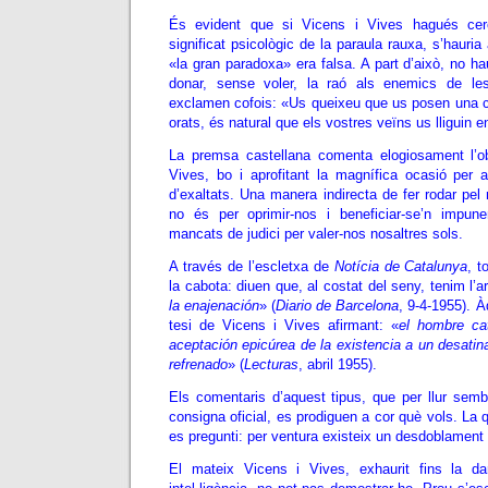
És evident que si Vicens i Vives hagués cerca
significat psicològic de la paraula rauxa, s’hauri
«la gran paradoxa» era falsa. A part d’això, no ha
donar, sense voler, la raó als enemics de le
exclamen cofois: «Us queixeu que us posen una c
orats, és natural que els vostres veïns us lliguin 
La premsa castellana comenta elogiosament l’ob
Vives, bo i aprofitant la magnífica ocasió per 
d’exaltats. Una manera indirecta de fer rodar pe
no és per oprimir-nos i beneficiar-se’n impu
mancats de judici per valer-nos nosaltres sols.
A través de l’escletxa de
Notícia de Catalunya
, t
la cabota: diuen que, al costat del seny, tenim l’
la enajenación
» (
Diario de Barcelona
, 9-4-1955). À
tesi de Vicens i Vives afirmant: «
el hombre ca
aceptación epicúrea de la existencia a un desati
refrenado
» (
Lecturas
, abril 1955).
Els comentaris d’aquest tipus, que per llur semb
consigna oficial, es prodiguen a cor què vols. La 
es pregunti: per ventura existeix un desdoblament
El mateix Vicens i Vives, exhaurit fins la d