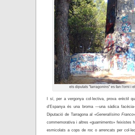
els diputats "tarragonins" es fan l'orni i
I sí, per a vergonya col·lectiva, prova erèctil 
d’Espanya és una broma —una sàdica facècia—,
Diputació de Tarragona al «
Generalísimo Franco
commemorativa i altres «guarniments» feixistes h
esmicolats a cops de roc o arrencats per col·le