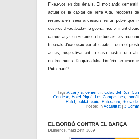
Fixeu-vos en dos detalls. El molt antic cementir
actual de la capital de Terra Alta, recoberts 
respecta els seus ancessors és un poble que no
després d’«acabada» la guerra més el munt d’euro
darrers anys en «memòria històrica», els monum
tribunals d’excepció per ell creats —com el prost
actius, respectivament, a casa nostra: una al
nostres morts. De quina falsa història fan «memòria
Putosaure?
Tags:
Alcanyís
,
cementiri
,
Colau del Ros
,
Corr
Gandesa
,
Hotel Piqué
,
Les Camposines
,
monòli
Rafel
,
poblat ibèric
,
Putosaure
,
Serra de 
Posted in
Actualitat
|
3 Comm
EL BORBÓ CONTRA EL BARÇA
Diumenge, maig 24th, 2009