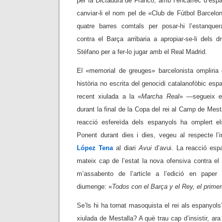
per la Dictadura de Franco, amb l’encàrrec d’espan
canviar-li el nom pel de «Club de Fútbol Barcelona»
quatre barres comtals per posar-hi l’estanquer
contra el Barça arribaria a apropiar-se-li dels d
Stéfano per a fer-lo jugar amb el Real Madrid.
El «memorial de greuges» barcelonista ompliria
història no escrita del genocidi catalanofòbic espan
recent xiulada a la «
Marcha Real
» —segueix e
durant la final de la Copa del rei al Camp de Mest
reacció esfereïda dels espanyols ha omplert el
Ponent durant dies i dies, vegeu al respecte l’in
López Tena
al diari
Avui
d’avui. La reacció esp
mateix cap de l’estat la nova ofensiva contra e
m’assabento de l’article a l’edició en pape
diumenge: «
Todos con el Barça y el Rey, el prime
Se’ls hi ha tornat masoquista el rei als espanyol
xiulada de Mestalla? A què trau cap d’insistir, ara