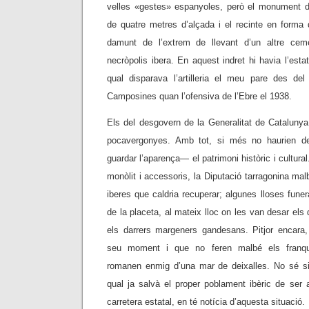
velles «gestes» espanyoles, però el monument 
de quatre metres d’alçada i el recinte en forma 
damunt de l’extrem de llevant d’un altre ceme
necròpolis ibera. En aquest indret hi havia l’esta
qual disparava l’artilleria el meu pare des de
Camposines quan l’ofensiva de l’Ebre el 1938.
Els del desgovern de la Generalitat de Catalun
pocavergonyes. Amb tot, si més no haurien d
guardar l’aparença— el patrimoni històric i cultural
monòlit i accessoris, la Diputació tarragonina ma
iberes que caldria recuperar; algunes lloses funer
de la placeta, al mateix lloc on les van desar els
els darrers margeners gandesans. Pitjor encara
seu moment i que no feren malbé els franquis
romanen enmig d’una mar de deixalles. No sé si 
qual ja salvà el proper poblament ibèric de ser a
carretera estatal, en té notícia d’aquesta situació.