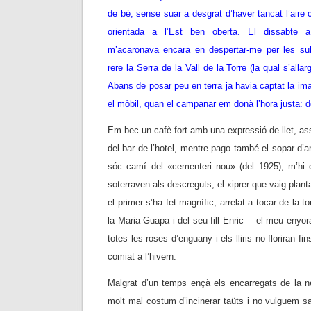
de bé, sense suar a desgrat d’haver tancat l’aire 
orientada a l’Est ben oberta. El dissabte 
m’acaronava encara en despertar-me per les sub
rere la Serra de la Vall de la Torre (la qual s’all
Abans de posar peu en terra ja havia captat la ima
el mòbil, quan el campanar em donà l’hora justa: d
Em bec un cafè fort amb una expressió de llet, ass
del bar de l’hotel, mentre pago també el sopar d’ani
sóc camí del «cementeri nou» (del 1925), m’hi e
soterraven als descreguts; el xiprer que vaig plan
el primer s’ha fet magnífic, arrelat a tocar de la
la Maria Guapa i del seu fill Enric —el meu enyora
totes les roses d’enguany i els lliris no floriran fi
comiat a l’hivern.
Malgrat d’un temps ençà els encarregats de la ne
molt mal costum d’incinerar taüts i no vulguem 