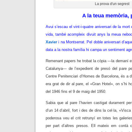
La prova d'un segrest
A la teua memòria, 
Avui s’escau el vint-i-quatre aniversari de la mort
vida, també acompleix divuit anys la meua neboda 
Xavier
i na Montserrat. Pel doble aniversari d’aq
data a la nostra família hi campa un sentiment agr
Remenant papers he trobat la còpia —la demaní el
Catalunya— de l’expedient de presó del pare pe
Centre Penitenciari d’Homes de Barcelona, és a di
era grat de dir al pare, el «Gran Hotel», on s’hi h
del 1946 fins el 9 de maig del 1950.
Sabia que al pare l’havien castigat durament per
d’un 14 d’abril, fort i des de dins la cel·la, «Visc
poderosa veu el crit retrunyí en totes les galerie
per part d’altres presos. Ell mateix em cont