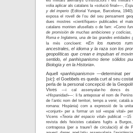
els militars alemanys d’instructors i els militar
volia aplicar als catalans la «solució final»
—,
Espa
y del imperio
(Editorial Yunque, Barcelona, 1940)
exposa el rovell de l’ou del seu pensament geo
dues mostres «científiques» publicades el ma
catalans moririen afusellats o de fam: «C
omo fund
de promisión de muchas ambiciones y codicias,
Roma e Inglaterra, una de las grandes entidades g
«
En los nuevos rum
la més concloent:
ancestrales, el idioma y la raza son los pr
geopolíticas que crean e impulsan el movim
sentido, el panhispanismo tiene sólidos p
Biología y en la Historia
»
.
Aquell «
panhispanismo
»
—
determinat per ‘l
[
sic
]: el Goebbels es queda curt al seu costa
perla de la personal concepció de la Geopol
Vives
—
i cal assenyalar-ho doncs és p
«
Hispanidad
»
—:
li fa anteposar el nom de Penín
de l’antic nom del territori, temps a venir, català 
romana: Hispània) com a expressió de la unitat 
«conjunt» per a formar un sol «espai vital» peni
Vicens «
Teoria del espacio vital
» publicat
—
15 
revista dels feixistes catalans fugits a Burgo
contraposa (per a traure’l de circulació) al de
aquest darrer apel·latiu assenyalaria l’existèn