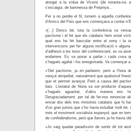
atorgat a la vídua de Vicens (de noranta-sis 
s’escaigui, de baronessa de Perpinyà…
Per a no perdre el fil, tornem a aquella conferèn
d’Amics del País que ens començava a contar n’E
»[…] Doncs bé, tota la conferència va versa
pactisme i el fet que els catalans hem estat vícti
qual ens ha fet bascular entre el seny i la 
intervencions per fer alguna rectificació o alguna
d’adhesió a les tesis del conferenciant, es va aixe
endarrere. Es va posar a parlar i cada cosa q
s’hagués agafat i fos enregistrada. Va començar a 
»’Del pactisme, ja en parlarem, però a l’hora d
vençut atropellat, naturalment que qualsevol finestr
que et permet avançar. Però a causa del pact
baix. L’estatut de Núria va ser producte d’aque
s’hagués aguantat, d’altra manera ens h
Desgraciadament, per tal de fer-nos renunciar al
enviar dos dels tres ministres catalans que hi h
d’un gran jurista que s’ho havia estudiat molt bé,
més el moviment socialista espanyol, que en temp
de confederalisme, però que llavors ja ho havia obl
»Jo vaig quedar paradíssim de sentir dir tot aix