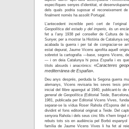
específiques senyes d’identitat, el desenvolupam
dels quals podria suposar el reconeixement d
finalment només ha assolit Portugal.
L’antecedent increïble però cert de l’original
Geopolítica del estado y del imperio
, és un encàr
fet a l’any 1938 pel conseller de Cultura de la
Sunyer, per a mostrar la Història de Catalunya segu
acabada la guerra i per tal de congraciar-se a
estat depurat, Jaume Vicens aprofita aquell origin
sobretot la cartografia
—
base, segons Vicens, de 
—
i on deia Catalunya hi posa
España
i es que
«
Caracteres geopo
títols absurds i anacrònics:
mediterránea de España
».
Deu anys després, perduda la Segona guerra mun
alemanys, Vicens revisaria les seves tesis primi
inicial del llibre aparegut al 1940, publicant-lo d
general de Geopolítica
(
Editorial Teide, Barcelona
1981, publicada per Editorial Vicens Vives, fund
separar-se la vídua Roser Rahola d’Espona del 
dividint el fons editorial originat a Teide. Del ca
senyora Rahola i dels seus cinc fills n’hem tingut n
rebuts tots sis en audiència pel Borbó espanyol
família de Jaume Vicens Vives li ha fet al reie