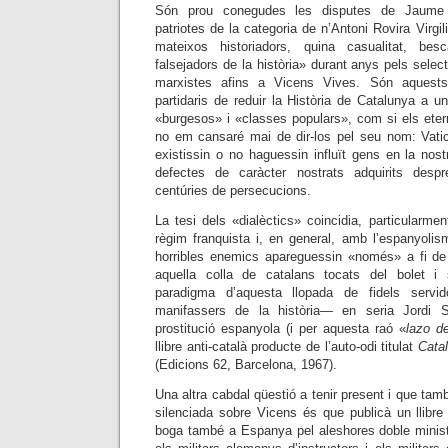
Són prou conegudes les disputes de Jaume 
patriotes de la categoria de n’Antoni Rovira Virgil
mateixos historiadors, quina casualitat, bes
falsejadors de la història» durant anys pels selec
marxistes afins a Vicens Vives. Són aquests
partidaris de reduir la Història de Catalunya a u
«burgesos» i «classes populars», com si els ete
no em cansaré mai de dir-los pel seu nom: Vat
existissin o no haguessin influït gens en la nost
defectes de caràcter nostrats adquirits desp
centúries de persecucions.
La tesi dels «dialèctics» coincidia, particularme
règim franquista i, en general, amb l’espanyolis
horribles enemics apareguessin «només» a fi de
aquella colla de catalans tocats del bolet i
paradigma d’aquesta llopada de fidels servid
manifassers de la història— en seria Jordi S
prostitució espanyola (i per aquesta raó «
lazo de
llibre anti-català producte de l’auto-odi titulat
Cata
(Edicions 62, Barcelona, 1967).
Una altra cabdal qüestió a tenir present i que ta
silenciada sobre Vicens és que publicà un llibr
boga també a Espanya pel aleshores doble minis