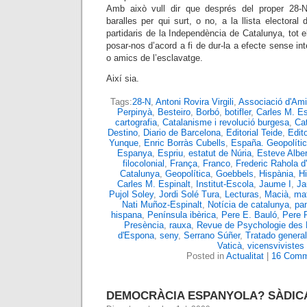
Amb això vull dir que després del proper 28
baralles per qui surt, o no, a la llista electoral 
partidaris de la Independència de Catalunya, tot
posar-nos d’acord a fi de dur-la a efecte sense int
o amics de l’esclavatge.
Així sia.
Tags:
28-N
,
Antoni Rovira Virgili
,
Associació d'Ami
Perpinyà
,
Besteiro
,
Borbó
,
botifler
,
Carles M. Es
cartografia
,
Catalanisme i revolució burgesa
,
Ca
Destino
,
Diario de Barcelona
,
Editorial Teide
,
Edit
Yunque
,
Enric Borràs Cubells
,
España. Geopolític
Espanya
,
Espriu
,
estatut de Núria
,
Esteve Alber
filocolonial
,
França
,
Franco
,
Frederic Rahola 
Catalunya
,
Geopolítica
,
Goebbels
,
Hispània
,
H
Carles M. Espinalt
,
Institut-Escola
,
Jaume I
,
Ja
Pujol Soley
,
Jordi Solé Tura
,
Lecturas
,
Macià
,
mat
Nati Muñoz-Espinalt
,
Notícia de catalunya
,
pa
hispana
,
Península ibèrica
,
Pere E. Bauló
,
Pere 
Presència
,
rauxa
,
Revue de Psychologie des 
d'Espona
,
seny
,
Serrano Súñer
,
Tratado general
Vaticà
,
vicensvivistes
Posted in
Actualitat
|
16 Comm
DEMOCRÀCIA ESPANYOLA? SÀDICA