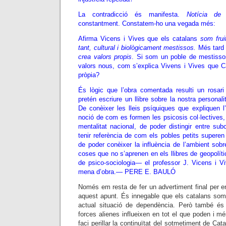
La contradicció és manifesta.
Notícia de 
constantment. Constatem-ho una vegada més:
Afirma Vicens i Vives que els catalans
som frui
tant, cultural i biològicament mestissos.
Més tard 
crea valors propis
. Si som un poble de mestisso
valors nous, com s’explica Vivens i Vives que Ca
pròpia?
És lògic que l’obra comentada resulti un rosari 
pretén escriure un llibre sobre la nostra personal
De conèixer les lleis psíquiques que expliquen l
noció de com es formen les psicosis col·lectives
mentalitat nacional, de poder distingir entre sub
tenir referència de com els pobles petits superen ll
de poder conèixer la influència de l’ambient sobre
coses que no s’aprenen en els llibres de geopolíti
de psico-sociologia— el professor J. Vicens i Vi
mena d’obra.—
PERE E. BAULÓ
Només em resta de fer un advertiment final per enl
aquest apunt. És innegable que els catalans som
actual situació de dependència. Però també és
forces alienes influeixen en tot el que poden i mé
faci perillar la continuïtat del sotmetiment de Ca