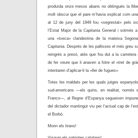
produïda onze mesos abans no obtingués la lliber
molt obscur que el pare m’havia explicat com una 
al 12 de juny del 1949 fou «segrestat» pels si
l’Estat Major de la Capitania General i sotmès a t
una «txeca» clandestina de la mateixa Segona 
Capitania. Després de les pallisses el més greu su
reingrés a presó, atès que fou dut a la carretera
de fer veure que li anaven a fotre el «tret de g
intentaren d’aplicar-li la «llei de fugues».
Totes les maldats per les quals jutges espanyol
sud-americans —els quins, en realitat, només 
Franco—, al Regne d’Espanya segueixen impunes
del dictador mantingut viu per l’actual cap de l’est
el Borbó.
Morin els tirans!
Visquin els patriotes catalans!