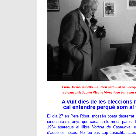
Enric Borràs Cubells —el meu pare— al seu despat
revisant amb Jaume Vicens Vives (que parla per t
A vuit dies de les eleccions 
cal entendre perquè som al 
El dia 27 en Pere Ribot, mossèn poeta desterrat 
cinquanta-sis anys que casaria els meus pares.
1954 aparegué el llibre
Notícia de Catalunya
: 
d’aquelles noces. No fou pas cap casualitat atès