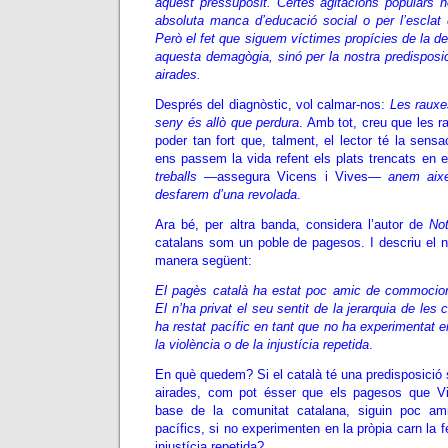
aquest pressupòsit. Certes agitacions populars n
absoluta manca d’educació social o per l’esclat d
Però el fet que siguem víctimes propícies de la de
aquesta demagògia, sinó per la nostra predisposi
airades.
Després del diagnòstic, vol calmar-nos:
Les rauxes
seny és allò que perdura
. Amb tot, creu que les r
poder tan fort que, talment, el lector té la sen
ens passem la vida refent els plats trencats en e
treballs
—assegura Vicens i Vives—
anem aixe
desfarem d’una revolada
.
Ara bé, per altra banda, considera l’autor de
No
catalans som un poble de pagesos. I descriu el n
manera següent:
El pagès català ha estat poc amic de commocion
El n’ha privat el seu sentit de la jerarquia de le
ha restat pacífic en tant que no ha experimentat en
la violència o de la injustícia repetida
.
En què quedem? Si el català té una predisposició 
airades, com pot ésser que els pagesos que Vi
base de la comunitat catalana, siguin poc a
pacífics, si no experimenten en la pròpia carn la fe
injustícia repetida?