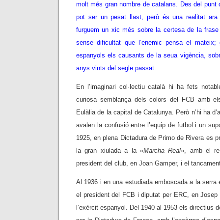
molt més gran nombre de catalans. Des del punt d
pot ser un pesat llast, però és una realitat ara
furguem un xic més sobre la certesa de la fras
sense dificultat que l’enemic pensa el mateix;
espanyols els causants de la seua vigència, sobr
anys vints del segle passat.
En l’imaginari col·lectiu català hi ha fets nota
curiosa semblança dels colors del FCB amb el
Eulàlia de la capital de Catalunya. Però n’hi ha d
avalen la confusió entre l’equip de futbol i un sup
1925, en plena Dictadura de Primo de Rivera es p
la gran xiulada a la «
Marcha Real
», amb el res
president del club, en Joan Gamper, i el tancamen
Al 1936 i en una estudiada emboscada a la serra
el president del FCB i diputat per ERC, en Josep
l’exèrcit espanyol. Del 1940 al 1953 els directius