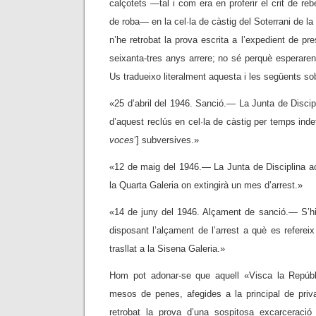
calçotets —tal i com era en proferir el crit de reb
de roba— en la cel·la de càstig del Soterrani de l
n’he retrobat la prova escrita a l’expedient de pr
seixanta-tres anys arrere; no sé perquè esperaren 
Us tradueixo literalment aquesta i les següents so
«25 d’abril del 1946. Sanció.— La Junta de Discipl
d’aquest reclús en cel·la de càstig per temps indefi
voces
‘] subversives.»
«12 de maig del 1946.— La Junta de Disciplina acor
la Quarta Galeria on extingirà un mes d’arrest.»
«14 de juny del 1946. Alçament de sanció.— S’hi 
disposant l’alçament de l’arrest a què es refereix 
trasllat a la Sisena Galeria.»
Hom pot adonar-se que aquell «Visca la Repúbli
mesos de penes, afegides a la principal de priva
retrobat la prova d’una sospitosa excarceració