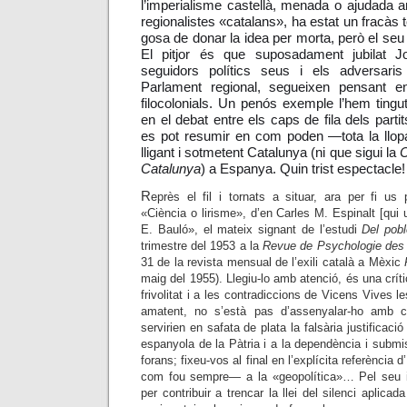
l’imperialisme castellà, menada o ajudada a
regionalistes «catalans», ha estat un fracàs t
gosa de donar la idea per morta, però el se
El pitjor és que suposadament jubilat Jo
seguidors polítics seus i els adversari
Parlament regional, segueixen pensant e
filocolonials. Un penós exemple l’hem ting
en el debat entre els caps de fila dels partit
es pot resumir en com poden
—
tota la llo
lligant i sotmetent Catalunya (ni que sigui la
C
Catalunya
) a Espanya. Quin trist espectacle!
R
eprès el fil i tornats a situar, ara per fi us p
«Ciència o lirisme», d’en Carles M. Espinalt [qui
E. Bauló», el mateix signant de l’estudi
Del pobl
trimestre del 1953 a la
Revue de Psychologie des
31 de la revista mensual de l’exili català a Mèxic
maig del 1955). Llegiu-lo amb atenció, és una
crít
frivolitat i a les contradiccions de Vicens Vives le
amatent, no s’està pas d’assenyalar-ho amb
servirien en safata de plata la falsària justificació
espanyola de la Pàtria i a la dependència i subm
forans; fixeu-vos al final en l’explícita referència 
com fou sempre
—
a la «geopolítica»… Pel seu i
per contribuir a trencar la llei del silenci aplicad