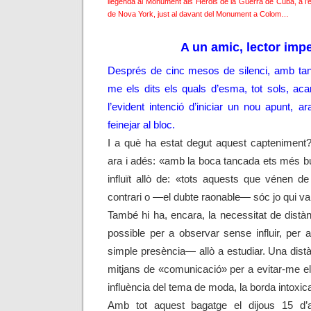
llegenda al Monument als Herois de la Guerra de Cuba, a l’
de Nova York, just al davant del Monument a Colom…
A un amic, lector imp
Després de cinc mesos de silenci, amb ta
me els dits els quals d’esma, tot sols, ac
l’evident intenció d’iniciar un nou apunt, 
feinejar al bloc.
I a què ha estat degut aquest capteniment?
ara i adés: «amb la boca tancada ets més 
influït allò de: «tots aquests que vénen de
contrari o —el dubte raonable— sóc jo qui va 
També hi ha, encara, la necessitat de distàn
possible per a observar sense influir, per
simple presència— allò a estudiar. Una dist
mitjans de «comunicació» per a evitar-me el 
influència del tema de moda, la borda intoxi
Amb tot aquest bagatge el dijous 15 d’a