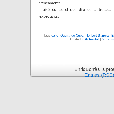
trencament».
I això és tot el que diré de la trobada
expectants.
Tags:
callo
,
Guerra de Cuba
,
Heribert Barrera
,
ll
Posted in
Actualitat
|
6 Comm
EnricBorràs is pr
Entries (RSS