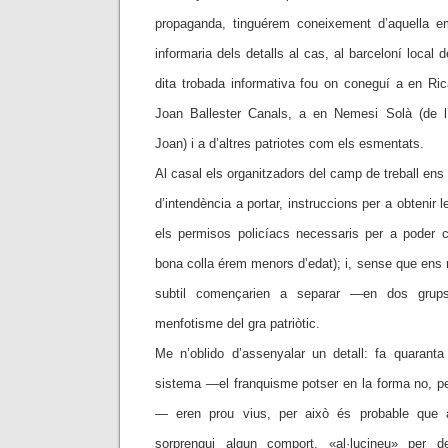
propaganda, tinguérem coneixement d’aquella em
informaria dels detalls al cas, al barceloní local
dita trobada informativa fou on coneguí a en Ricard
Joan Ballester Canals, a en Nemesi Solà (de 
Joan) i a d’altres patriotes com els esmentats.
Al casal els organitzadors del camp de treball ens d
d’intendència a portar, instruccions per a obtenir l
els permisos policíacs necessaris per a poder cr
bona colla érem menors d’edat); i, sense que ens
subtil començarien a separar —en dos grups
menfotisme del gra patriòtic.
Me n’oblido d’assenyalar un detall: fa quaranta
sistema —el franquisme potser en la forma no, pe
— eren prou vius, per això és probable que 
sorprengui algun comport, «al·lucineu» per d