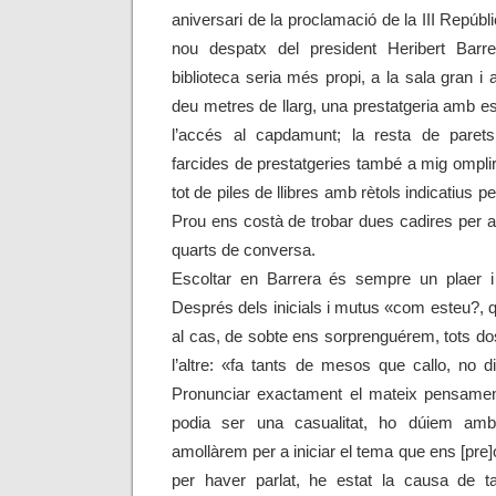
aniversari de la proclamació de la III Repúbli
nou despatx del president Heribert Barr
biblioteca seria més propi, a la sala gran i
deu metres de llarg, una prestatgeria amb esc
l’accés al capdamunt; la resta de parets
farcides de prestatgeries també a mig ompl
tot de piles de llibres amb rètols indicatius pe
Prou ens costà de trobar dues cadires per a
quarts de conversa.
Escoltar en Barrera és sempre un plaer i
Després dels inicials i mutus «com esteu?, q
al cas, de sobte ens sorprenguérem, tots do
l’altre: «fa tants de mesos que callo, no 
Pronunciar exactament el mateix pensament
podia ser una casualitat, ho dúiem amb
amollàrem per a iniciar el tema que ens [pre
per haver parlat, he estat la causa de ta