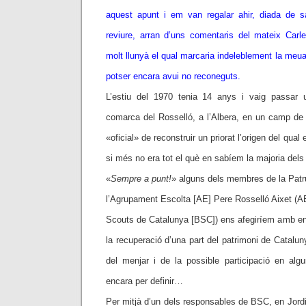
aquest apunt i em van regalar ahir, diada de sa
reviure, arran d’uns comentaris del mateix Carl
molt llunyà el qual marcaria indeleblement la meua
potser encara avui no reconeguts.
L’estiu del 1970 tenia 14 anys i vaig passar u
comarca del Rosselló, a l’Albera, en un camp de t
«oficial» de reconstruir un priorat l’origen del qua
si més no era tot el què en sabíem la majoria dels
«
Sempre a punt!
» alguns dels membres de la Patr
l’Agrupament Escolta [AE] Pere Rosselló Aixet (AE 
Scouts de Catalunya [BSC]) ens afegiríem amb ent
la recuperació d’una part del patrimoni de Catalun
del menjar i de la possible participació en algu
encara per definir…
Per mitjà d’un dels responsables de BSC, en Jordi 