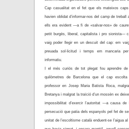
Cap casualitat en el fet que els mateixos caps
havien oblidat d’informar-nos del camp de treball 
ells era evident —a fi de «salvar-nos» de caur
petit burgès, liberal, capitalista i pro sionista— c
vaig poder llegir en un descuit del cap: em vaig
preuada sol·licitud i temps em mancaria pe
informatiu.
I el més curiós de tot plegat fou aprendre d
quilòmetres de Barcelona que el cap escolta 
professor en Josep Maria Batista Roca, malgrat
Bretanya i malgrat la traïció d’un mossèn ex deixe
impossibilitat d’exercir l’autoritat —a causa de 
persecució que patia dels espanyols pel fet de ser
unitat de l’escoltisme català enduent-se l’aigua al
que havia signat, i encara manté!, aquell concor