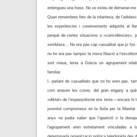
entengueu una frase. No us esteu de demanar-me l
Quan remembres fets de la infantesa, de l’adolescè
les experiències i coneixements adquirits al lla
perquè de certes situacions o «coincidències», 
semblava… No era pas cap casualitat que jo fos e
no ho era pas tampoc la meva filiació a l’escoltism
sort meua, tenia a Gràcia un agrupament relati
familiar.
I, parlant de casualitats que no ho eren pas, ta
com anaven les coses, del gran engany a qu
«
d
iktat
»
de l’espanyolisme ens tenia —encara hi 
joventut compromesa en la lluita per la lliberta
anys no podia saber que l’aparició o la desapa
l’agrupament eren estretament vinculades a 
determinada organització política teledirigida des