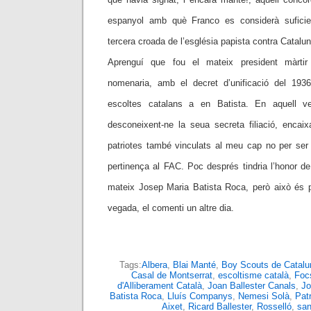
espanyol amb què Franco es considerà suficie
tercera croada de l’església papista contra Catalu
Aprenguí que fou el mateix president màrti
nomenaria, amb el decret d’unificació del 19
escoltes catalans a en Batista. En aquell ve
desconeixent-ne la seua secreta filiació, encai
patriotes també vinculats al meu cap no per ser 
pertinença al FAC. Poc després tindria l’honor d
mateix Josep Maria Batista Roca, però això és par
vegada, el comenti un altre dia.
Tags:
Albera
,
Blai Manté
,
Boy Scouts de Catalu
Casal de Montserrat
,
escoltisme català
,
Foc
d'Alliberament Català
,
Joan Ballester Canals
,
Jo
Batista Roca
,
Lluís Companys
,
Nemesi Solà
,
Pat
Aixet
,
Ricard Ballester
,
Rosselló
,
san