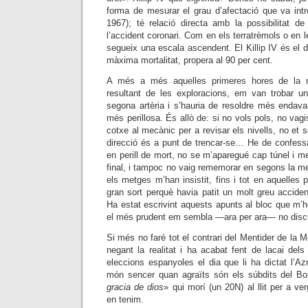
forma de mesurar el grau d’afectació que va introd
1967); té relació directa amb la possibilitat d
l’accident coronari. Com en els terratrèmols o en 
segueix una escala ascendent. El Killip IV és el d
màxima mortalitat, propera al 90 per cent.
A més a més aquelles primeres hores de la ma
resultant de les exploracions, em van trobar un
segona artèria i s’hauria de resoldre més enda
més perillosa. És allò de: si no vols pols, no vagis
cotxe al mecànic per a revisar els nivells, no et s
direcció és a punt de trencar-se… He de confes
en perill de mort, no se m’aparegué cap túnel i m
final, i tampoc no vaig rememorar en segons la m
els metges m’han insistit, fins i tot en aquelles
gran sort perquè havia patit un molt greu acciden
Ha estat escrivint aquests apunts al bloc que m’h
el més prudent em sembla —ara per ara— no discut
Si més no faré tot el contrari del Mentider de la
negant la realitat i ha acabat fent de lacai del
eleccions espanyoles el dia que li ha dictat l’Azn
món sencer quan agraïts són els súbdits del Bo
gracia de dios
» qui morí
(un 20N)
al llit per a v
en tenim.