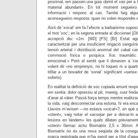
proximal, em passen una guia obrint el vas per a t
material abundant». En tot moment segueix
informació i responc al cas. També faig algu
aconsegueixo resposta: quan no volen
respondre 
Això de ‘
xocat
‘ em fa l’efecte a barbarisme suposo
el mot ‘xoc’; en la segona entrada al diccionari [
DI
accepció diu: «
1
m. [MD] [PS] [BI] Estat agu
caracteritzat per una insuficient irrigació sanguín
tensió arterial i distribució anormal del cabal ca
commoció física o psíquica. Xoc traumàtic.
emocional.» Però el sentit que li donaven a ‘x
volent dir «no emprenyis, no hi toques ni a quarts
titllar a un boxador de ‘sonat’ significant «sense
soferts).
En realitat la definició de xoc copiada amunt respo
em sentia: dolor opressiu al pit, mareig, suor freda
d’anar al vàter. Passà força temps mentre realitza
la vida, vaig desconnectar una estona, hi era enc
Llavors m’avisen —no estava «
xocat
»?, en què
«
stent
», vaig notar el sacsejar per a deixar-lo 
lesions en tàndem» les quals dilaten prèviamen
«
stent
» fàrmac actiu Biomatrix 2,5 x 36mm. 
Biomatrix no és una nova seqüela de la conegu
marca registrada que m’ha servit per a títol d’aque