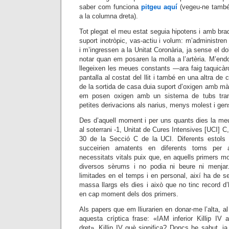
saber com funciona
pitgeu aquí
(vegeu-ne també 
a la columna dreta).
Tot plegat el meu estat seguia hipotens i amb bra
suport inotròpic, vas-actiu i volum: m’administren
i m’ingressen a la Unitat Coronària, ja sense el dol
notar quan em posaren la molla a l’artèria. M’end
llegeixen les meues constants —ara faig taquicà
pantalla al costat del llit i també en una altra de 
de la sortida de casa duia suport d’oxigen amb màs
em posen oxigen amb un sistema de tubs tra
petites derivacions als narius, menys molest i gen
Des d’aquell moment i per uns quants dies la meu
al soterrani -1, Unitat de Cures Intensives [UCI] C, 
30 de la Secció C de la UCI. Diferents estols d
succeirien amatents en diferents torns per
necessitats vitals puix que, en aquells primers 
diversos sèrums i no podia ni beure ni menjar.
limitades en el temps i en personal, així ha de s
massa llargs els dies i això que no tinc record d’
en cap moment dels dos primers.
Als papers que em lliurarien en donar-me l’alta, a
aquesta críptica frase: «IAM inferior Killip IV 
dret». Killip IV què significa? Doncs he sabut, j