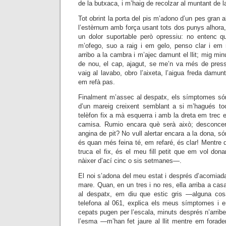
de la butxaca, i m’haig de recolzar al muntant de l
Tot obrint la porta del pis m’adono d’un pes gran a
l’estèrnum amb força usant tots dos punys alhora, l
un dolor suportable però opressiu: no entenc q
m’ofego, suo a raig i em gelo, penso clar i em
arribo a la cambra i m’ajec damunt el llit; mig mi
de nou, el cap, ajagut, se me’n va més de pres
vaig al lavabo, obro l’aixeta, l’aigua freda damun
em refà pas.
Finalment m’assec al despatx, els símptomes són
d’un mareig creixent semblant a si m’hagués to
telèfon fix a mà esquerra i amb la dreta em trec e
camisa. Rumio encara què serà això; desconcer
angina de pit? No vull alertar encara a la dona, són
és quan més feina té, em refaré, és clar! Mentre d
truca el fix, és el meu fill petit que em vol do
nàixer d’ací cinc o sis setmanes—.
El noi s’adona del meu estat i després d’acomiada
mare. Quan, en un tres i no res, ella arriba a ca
al despatx, em diu que estic gris —alguna co
telefona al 061, explica els meus símptomes i e
cepats pugen per l’escala, minuts després n’arrib
l’esma —m’han fet jaure al llit mentre em forade