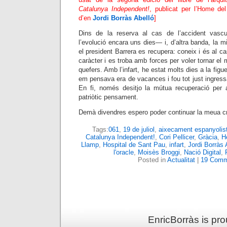
Catalunya Independent!
, publicat per l’Home del
d’en
Jordi Borràs Abelló
]
Dins de la reserva al cas de l’accident vasc
l’evolució encara uns dies— i, d’altra banda, la mil
el president Barrera es recupera: coneix i és al ca
caràcter i es troba amb forces per voler tornar el
quefers. Amb l’infart, he estat molts dies a la figu
em pensava era de vacances i fou tot just ingress
En fi, només desitjo la mútua recuperació per 
patriòtic pensament.
Demà divendres espero poder continuar la meua cr
Tags:
061
,
19 de juliol
,
aixecament espanyolis
Catalunya Independent!
,
Cori Pellicer
,
Gràcia
,
H
Llamp
,
Hospital de Sant Pau
,
infart
,
Jordi Borràs A
l'oracle
,
Moisès Broggi
,
Nació Digital
,
Posted in
Actualitat
|
19 Comm
EnricBorràs is pr