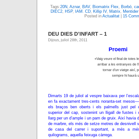
Tags:
20N
,
Aznar
,
BAV
,
Biomatrix Flex
,
Borbó
,
cau
DIEC2
,
HSP
,
IAM. CD
,
Killip IV
,
Matrix
,
Mentider
Posted in
Actualitat
|
15 Comm
DEU DIES D’INFART – 1
Dijous, juliol 28th, 2011
Proemi
«Vaig veure el final de totes 
arribar a les entranyes de l’i
tornar d’un viatge així, 
sempre hi haurà u
Dimarts 19 de juliol al vespre baixava per l’escal
en fa exactament tres-cents noranta-set mesos—
els braços ben oberts i els palmells just pel 
superior del cap, sostenint un lligall de fustes 
llarg per un d’ample i un pam de gruix. Així havia 
de marbre, els més de setze metres de desnivell ve
de casa del carrer i suportant, a més a mé
quilograms, aquella feixuga càrrega.