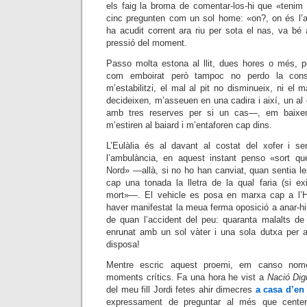
els faig la broma de comentar-los-hi que «tenim l
cinc pregunten com un sol home: «on?, on és l’as
ha acudit corrent ara riu per sota el nas, va bé 
pressió del moment.
Passo molta estona al llit, dues hores o més, pe
com emboirat però tampoc no perdo la consc
m’estabilitzi, el mal al pit no disminueix, ni el ma
decideixen, m’asseuen en una cadira i així, un al d
amb tres reserves per si un cas—, em baixen
m’estiren al baiard i m’entaforen cap dins.
L’Eulàlia és al davant al costat del xofer i se
l’ambulància, en aquest instant penso «sort q
Nord» —allà, si no ho han canviat, quan sentia l
cap una tonada la lletra de la qual faria (si exi
mort»—. El vehicle es posa en marxa cap a l’Ho
haver manifestat la meua ferma oposició a anar-h
de quan l’accident del peu: quaranta malalts d
enrunat amb un sol vàter i una sola dutxa per 
disposa!
Mentre escric aquest proemi, em canso nom
moments crítics. Fa una hora he vist a
Nació Digi
del meu fill Jordi fetes ahir dimecres
a casa d’en
expressament de preguntar al més que centena