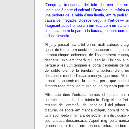
D’ençà la trencadura del taló del peu dret se
l’articulació entre el calcani i l’astràgal: el mínim 
una pedreta de la mida d’una llentia, em fa perillar
causa del fregadís d’ossos degut a l’artrosi— un
Traginant aquell embalum em veia com un saltamar
oscil·lava entre la paret i la barana, talment com
l’ull de l’escala.
Al juny passat havia fet en un matí catorze viat
quant de temps em costà de recuperar-me—, però e
setanta-cinquè aniversari de l’aixecament espany
descens únic em costà qui sap lo. Un cop a ba
perquè a les vuit tanquen el portal centenari de f
de sobte d’entre la tenebra la portera dient n
descansar mentre l’escolto menys que més. M’hi 
li acut ni sostenir-me la portella per a que pugui tra
dimarts toca recollida municipal en aquesta part d
Altre cop dins l’entrada només el pensament 
gairebé em fa desdir d’iniciar-la. Faig el cor for
replans de l’entresòl, del principal i del primer
d’aturar, de sobte em manca oxigen, com si no res
Una suor freda m’amara de sobte i em dic: quina 
poc, a casa descansaràs. Aquell mig replà mancat 
graons fins al tercer em són una tortura, no tinc 