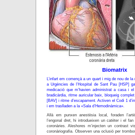
Biomatrix
L’infart em començà a un quart i mig de nou de la nit
a Urgències de l’Hospital de Sant Pau [HSP] gai
medicació que m’havien administrat a casa i el 
bradicàrdia, ritme auricular baix, bloqueig complet 
[BAV] i ritme d’escapament. Activen el Codi 1 d’in
i em traslladen a la «Sala d’Hemodinàmica».
Allà em punxen anestèsia local, foraden l’artè
l’engonal dret, hi introdueixen un catèter i el fan
coronàries. Aleshores m’injecten un contrast vi
coronàriografia. Observen una oclusió per trombos