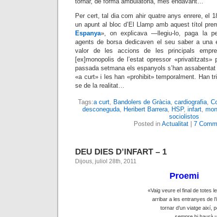
tornar, de forma ambulatòria, més endavant…
Per cert, tal dia com ahir quatre anys enrere, el 1
un apunt al bloc d’El Llamp amb aquest títol prem
Espanya
», on explicava —llegiu-lo, paga la 
agents de borsa dedicaven el seu saber a una es
valor de les accions de les principals empre
[ex]monopolis de l’estat opressor «privatitzats» 
passada setmana els espanyols s’han assabentat d
«a curt» i les han «prohibit» temporalment. Han tr
se de la realitat…
Tags:
a curt
,
Bandolers de Gràcia
,
cardiografia
,
Co
desconeguda
,
Heribert Barrera
,
HSP
,
infart
,
mon
sociolistos
Posted in
Actualitat
|
7 Comm
DEU DIES D’INFART – 1
Dijous, juliol 28th, 2011
Proemi
«Vaig veure el final de totes 
arribar a les entranyes de l’i
tornar d’un viatge així, 
sempre hi haurà u