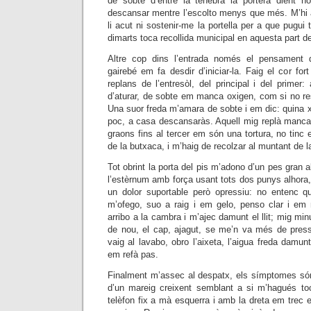
de sobte d’entre la tenebra la portera dient n
descansar mentre l’escolto menys que més. M’hi 
li acut ni sostenir-me la portella per a que pugui tra
dimarts toca recollida municipal en aquesta part d
Altre cop dins l’entrada només el pensament 
gairebé em fa desdir d’iniciar-la. Faig el cor for
replans de l’entresòl, del principal i del primer
d’aturar, de sobte em manca oxigen, com si no res
Una suor freda m’amara de sobte i em dic: quina 
poc, a casa descansaràs. Aquell mig replà mancat 
graons fins al tercer em són una tortura, no tinc 
de la butxaca, i m’haig de recolzar al muntant de l
Tot obrint la porta del pis m’adono d’un pes gran a
l’estèrnum amb força usant tots dos punys alhora, l
un dolor suportable però opressiu: no entenc q
m’ofego, suo a raig i em gelo, penso clar i em
arribo a la cambra i m’ajec damunt el llit; mig mi
de nou, el cap, ajagut, se me’n va més de pres
vaig al lavabo, obro l’aixeta, l’aigua freda damun
em refà pas.
Finalment m’assec al despatx, els símptomes són
d’un mareig creixent semblant a si m’hagués to
telèfon fix a mà esquerra i amb la dreta em trec e