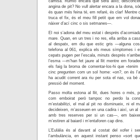
camisa. Rumio encara què serà això; desconcer
angina de pit? No vull alertar encara a la dona, són
és quan més feina té, em refaré, és clar! Mentre d
truca el fix, és el meu fill petit que em vol do
nàixer d’ací cinc o sis setmanes—.
El noi s’adona del meu estat i després d’acomiada
mare. Quan, en un tres i no res, ella arriba a ca
al despatx, em diu que estic gris —alguna co
telefona al 061, explica els meus símptomes i e
cepats pugen per l’escala, minuts després n’arrib
l’esma —m’han fet jaure al llit mentre em forade
els faig la broma de comentar-los-hi que «tenim l
cinc pregunten com un sol home: «on?, on és l’as
ha acudit corrent ara riu per sota el nas, va bé 
pressió del moment.
Passo molta estona al llit, dues hores o més, pe
com emboirat però tampoc no perdo la consc
m’estabilitzi, el mal al pit no disminueix, ni el ma
decideixen, m’asseuen en una cadira i així, un al d
amb tres reserves per si un cas—, em baixen
m’estiren al baiard i m’entaforen cap dins.
L’Eulàlia és al davant al costat del xofer i se
l’ambulància, en aquest instant penso «sort q