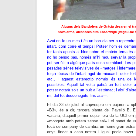
Alguns dels Bandolers de Gràcia desaren el tr
nova arma, aleshores dita «
shorting
» [vegeu-ne de
Avui en fa un mes i és un bon dia per a reprendre 
infart, com corre el temps! Potser hom es deman
fer tants apunts al bloc sobre el mateix tema és
no ho penso pas, només m’hi mou servar la pròpi
pot ser útil a algú que patís cosa semblant. Les pe
pesades sèries televisives de «metges i inferme
força tòpics de l’infart agut de miocardi: dolor for
etc., i aquest estereotip només és una de l
possibles. Aquell tal volta patirà un fort dolor 
potser notarà sols un buit a l’estómac; i així d’al
mi, del tot desconeguts fins ara—.
El dia 23 de juliol al capvespre em pujaren a «pla
«B3», és a dir, tercera planta del Pavelló B. E
variaria, d’aquell primer sopar fora de la UCI em
«mongeta amb patata sense sal» i el panet de «
tocà de company de cambra un home gran estran
anys fincat a casa nostra i igual podia have