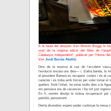
A la taula del despatx d’en Moisès Broggi hi ha
usat de la segona edició del llibre de l’arqui
Catalunya Independent!
, publicat per l’Home del
d’en
Jordi Borràs Abelló
]
Dins de la reserva al cas de l’accident vasc
l’evolució encara uns dies— i, d’altra banda, la mil
el president Barrera es recupera: coneix i és al ca
caràcter i es troba amb forces per voler tornar el
quefers. Amb l’infart, he estat molts dies a la figu
em pensava era de vacances i fou tot just ingress
En fi, només desitjo la mútua recuperació per 
patriòtic pensament.
Demà divendres espero poder continuar la meua cr