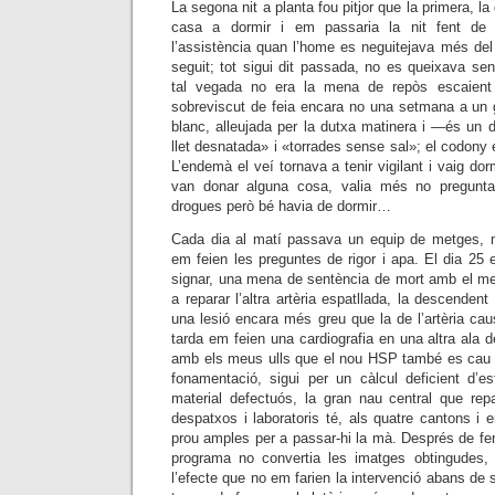
La segona nit a planta fou pitjor que la primera, 
casa a dormir i em passaria la nit fent de v
l’assistència quan l’home es neguitejava més d
seguit; tot sigui dit passada, no es queixava sen
tal vegada no era la mena de repòs escaient
sobreviscut de feia encara no una setmana a un gr
blanc, alleujada per la dutxa matinera i —és un 
llet desnatada» i «torrades sense sal»; el codony e
L’endemà el veí tornava a tenir vigilant i vaig do
van donar alguna cosa, valia més no pregunta
drogues però bé havia de dormir…
Cada dia al matí passava un equip de metges, m
em feien les preguntes de rigor i apa. El dia 25
signar, una mena de sentència de mort amb el meu
a reparar l’altra artèria espatllada, la descendent 
una lesió encara més greu que la de l’artèria caus
tarda em feien una cardiografia en una altra ala d
amb els meus ulls que el nou HSP també es cau c
fonamentació, sigui per un càlcul deficient d’es
material defectuós, la gran nau central que repa
despatxos i laboratoris té, als quatre cantons i e
prou amples per a passar-hi la mà. Després de fer
programa no convertia les imatges obtingudes,
l’efecte que no em farien la intervenció abans de s