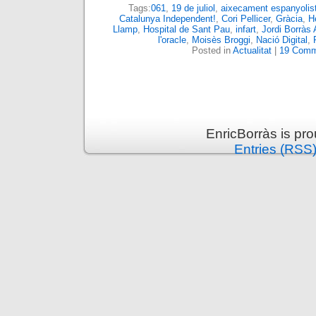
Tags:
061
,
19 de juliol
,
aixecament espanyolis
Catalunya Independent!
,
Cori Pellicer
,
Gràcia
,
H
Llamp
,
Hospital de Sant Pau
,
infart
,
Jordi Borràs A
l'oracle
,
Moisès Broggi
,
Nació Digital
,
Posted in
Actualitat
|
19 Comm
EnricBorràs is pr
Entries (RSS