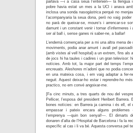
parlava —i a casa seua l’entenien— la llengua 
pobre havia estat un mes a la UCI i anava amb
inclosa una sonda nasogàstrica perquè no menjava
l’acompanyaria la seua dona, però no vaig poder t
no parà de queixar-se, moure’s i arrencar-se son
damunt i un constant venir i tornar d’infermeres i 
ser al ball i, sense ganes ni saber-ne, a ballar!
L’endemà començaria per a mi una altra mena de r
moviments, podia anar amunt i avall pel passadís
(amb vistes al vell hospital) a un extrem, fins als a
de jocs hi ha taules i cadires i un gran televisor: hi
notícies. Amb tot, la major part del temps l’empr
encreuats. Aleshores m’adoní que no podia conc
en una mateixa cosa, i em vaig adaptar a fer-n
neguit. Aquest deixar-ho estar i reprendre-ho mé
practico, no em convé angoixar-me.
[Fa cinc minuts, a tres quarts de nou del vespre
Pellicer, l’esposa del president Heribert Barrera
bones notícies: en Barrera ja camina i és ell, el 
empassar i pateix encara alguns problemes d
l’emprenya
—
quin bon senyal!
—. El dimarts d
donaren d’alta de l’Hospital de Barcelona i fa la r
específic
al cas i
li va bé. Aquesta conversa pel te