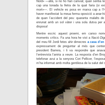
Nord» —allà, si no ho han canviat, quan sentia l
cap una tonada la lletra de la qual faria (si exi
mort»—. El vehicle es posa en marxa cap a l’Ho
haver manifestat la meua ferma oposició a anar-h
de quan l’accident del peu: quaranta malalts d
enrunat amb un sol vàter i una sola dutxa per 
disposa!
Mentre escric aquest proemi, em canso nom
moments crítics. Fa una hora he vist a
Nació Digi
del meu fill Jordi fetes ahir dimecres
a casa d’en
expressament de preguntar al més que centena
president Barrera, i li va respondre que anav
l’entrevista l’aniria a veure. La resposta d’en Br
telefonar avui a la senyora Cori Pellicer, l’espos
m’ha informat amb molta gentilesa de la salut del 