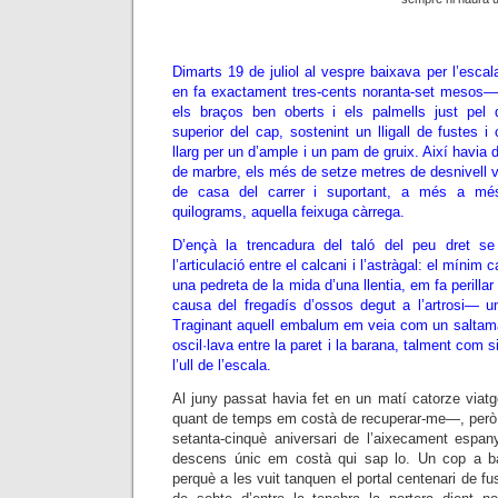
Dimarts 19 de juliol al vespre baixava per l’escal
en fa exactament tres-cents noranta-set mesos—
els braços ben oberts i els palmells just pel 
superior del cap, sostenint un lligall de fustes 
llarg per un d’ample i un pam de gruix. Així havia 
de marbre, els més de setze metres de desnivell ve
de casa del carrer i suportant, a més a mé
quilograms, aquella feixuga càrrega.
D’ençà la trencadura del taló del peu dret se
l’articulació entre el calcani i l’astràgal: el mínim 
una pedreta de la mida d’una llentia, em fa perillar
causa del fregadís d’ossos degut a l’artrosi— un
Traginant aquell embalum em veia com un saltamar
oscil·lava entre la paret i la barana, talment com
l’ull de l’escala.
Al juny passat havia fet en un matí catorze viat
quant de temps em costà de recuperar-me—, però e
setanta-cinquè aniversari de l’aixecament espany
descens únic em costà qui sap lo. Un cop a ba
perquè a les vuit tanquen el portal centenari de f