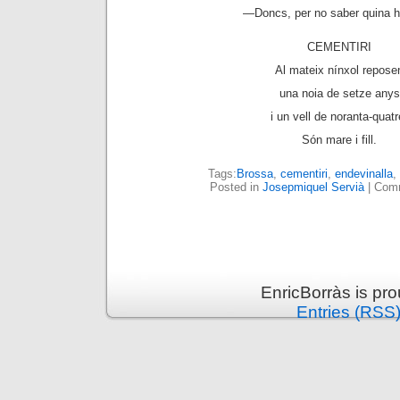
—
Doncs, per no saber quina h
CEMENTIRI
Al mateix nínxol repose
una noia de setze anys
i un vell de noranta-quatr
Són mare i fill.
Tags:
Brossa
,
cementiri
,
endevinalla
,
Posted in
Josepmiquel Servià
|
Comm
EnricBorràs is pr
Entries (RSS