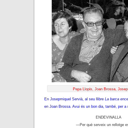
Pepa Llopis, Joan Brossa, Josep
En Josepmiquel Servià, al seu llibre
La barca enc
en Joan Brossa. Avui és un bon dia, també, per a re
ENDEVINALLA
—
Per què serveix un rellotge e