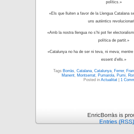
polítics.»
«Els que lluiten a favor de la Llengua Catalana
uns autèntics revolucionar
«Amb la nostra llengua no s’hi pot fer electoralism
política de partit.»
«Catalunya no ha de ser ni teva, ni meva; mentre 
essent d’ells.»
Tags:
Borràs
,
Catalana
,
Catalunya
,
Ferrer
,
Fra
Manent
,
Montserrat
,
Pumarola
,
Pumi
,
Ro
Posted in
Actualitat
|
1 Comm
EnricBorràs is pr
Entries (RSS