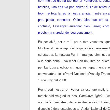
com molt bé diu na Montserrat Pumarola, la seu
batalles, «no ens va pas deixar el 17 de febrer 
tot». Té tota la raó la nostra amiga, i més enca
prou plorat «senator». Quina falta que em f
confusió, l’assenyat enraonar d’en Ferrer; com
precís i la claredat del seu pensament.
És per això, per a mi i per a tots vosaltres, 
Montserrat per a reproduir alguns dels pensame
curosa tria, la mateixa Pumi —manyac diminutiu a
a la seua dona— va recollir en un llibre de quara
per La Busca edicions i que es repartí entre e
convocatòria del «Premi Nacional d’Assaig France
13 de juny del 2008.
Per a sort nostra, en Ferrer va escriure molt, 
mateix n’hi vaig editar dos,
Catalunya light?
i
Lle
als diaris i revistes; deixà moltes notes i fitxes
disposició dels estudiosos a l’Arxiu Nacional de 