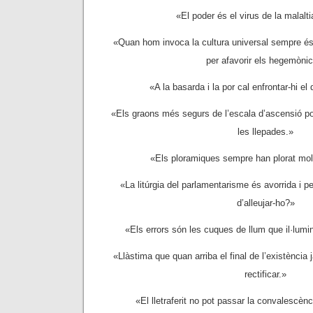
«El poder és el virus de la malalti
«Quan hom invoca la cultura universal sempre és 
per afavorir els hegemònic
«A la basarda i la por cal enfrontar-hi el
«Els graons més segurs de l’escala d’ascensió pol
les llepades.»
«Els ploramiques sempre han plorat mol
«La litúrgia del parlamentarisme és avorrida i p
d’alleujar-ho?»
«Els errors són les cuques de llum que il·lumi
«Llàstima que quan arriba el final de l’existència
rectificar.»
«El lletraferit no pot passar la convalescèn