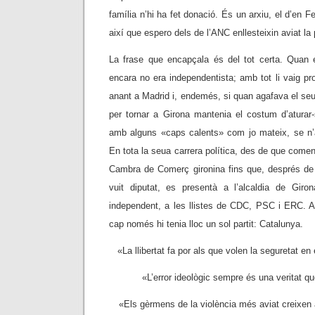
família n’hi ha fet donació. És un arxiu, el d’en Fe
així que espero dels de l’ANC enllesteixin aviat la
La frase que encapçala és del tot certa. Quan e
encara no era independentista; amb tot li vaig pr
anant a Madrid i, endemés, si quan agafava el seu 
per tornar a Girona mantenia el costum d’aturar-
amb alguns «caps calents» com jo mateix, se n’
En tota la seua carrera política, des de que comen
Cambra de Comerç gironina fins que, després de
vuit diputat, es presentà a l’alcaldia de Gir
independent, a les llistes de CDC, PSC i ERC. Am
cap només hi tenia lloc un sol partit: Catalunya.
«La llibertat fa por als que volen la seguretat en
«L’error ideològic sempre és una veritat que
«Els gèrmens de la violència més aviat creixen a