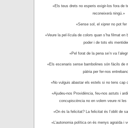
«Els teus drets no esperis exigir-los fora de 
reconeixerà ningú.»
«Sense sol, el xiprer no pot fe
«Veure la pel·lícula de colors quan s’ha filmat en b
poder i de tots els mentide
«Pel forat de la pena se’n va l’alegr
«Els escenaris sense bambolines són fàcils de 
pàtria per fer-nos entrebanc
«No vulguis abastar els estels si no tens cap 
«Ajudeu-nos Providència, feu-nos astuts i ard
concupiscència no en volem veure ni les m
«On és la felicitat? La felicitat és l’oblit de 
«L’autonomia política on és menys agraïda i vo