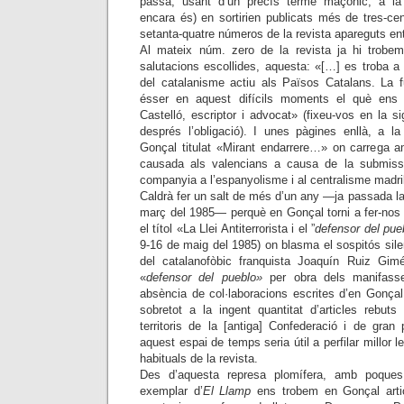
passà, usant d’un precís terme maçònic, a la
encara és) en sortirien publicats més de tres-ce
setanta-quatre números de la revista apareguts en
Al mateix núm. zero de la revista ja hi trobem
salutacions escollides, aquesta: «[…] es troba a 
del catalanisme actiu als Països Catalans. La fu
ésser en aquest difícils moments el què ens 
Castelló, escriptor i advocat» (fixeu-vos en la si
després l’obligació). I unes pàgines enllà, a la
Gonçal titulat «Mirant endarrere…» on carrega 
causada als valencians a causa de la submiss
companyia a l’espanyolisme i al centralisme madri
Caldrà fer un salt de més d’un any —ja passada l
març del 1985— perquè en Gonçal torni a fer-nos
el títol «La Llei Antiterrorista i el ”
defensor del pue
9-16 de maig del 1985) on blasma el sospitós silen
del catalanofòbic franquista Joaquín Ruiz Gi
«
defensor del pueblo»
per obra dels manifasse
absència de col·laboracions escrites d’en Gonçal
sobretot a la ingent quantitat d’articles rebut
territoris de la [antiga] Confederació i de gran
aquest espai de temps seria útil a perfilar millor l
habituals de la revista.
Des d’aquesta represa plomífera, amb poque
exemplar d’
El Llamp
ens trobem en Gonçal articu