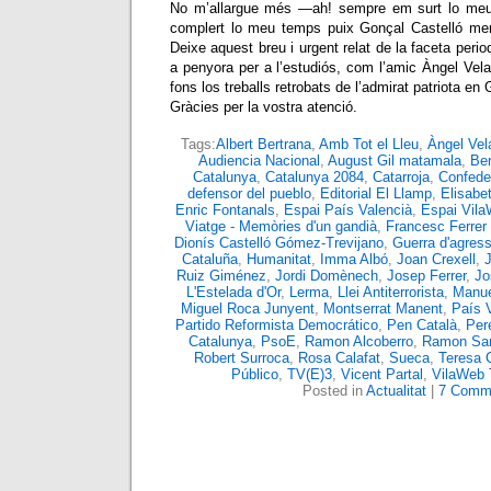
No m’allargue més —ah! sempre em surt lo meu
complert lo meu temps puix Gonçal Castelló mer
Deixe aquest breu i urgent relat de la faceta peri
a penyora per a l’estudiós, com l’amic Àngel Vela
fons los treballs retrobats de l’admirat patriota en
Gràcies per la vostra atenció.
Tags:
Albert Bertrana
,
Amb Tot el Lleu
,
Àngel Vel
Audiencia Nacional
,
August Gil matamala
,
Ben
Catalunya
,
Catalunya 2084
,
Catarroja
,
Confede
defensor del pueblo
,
Editorial El Llamp
,
Elisabet
Enric Fontanals
,
Espai País Valencià
,
Espai Vil
Viatge - Memòries d'un gandià
,
Francesc Ferrer
Dionís Castelló Gómez-Trevijano
,
Guerra d'agress
Cataluña
,
Humanitat
,
Imma Albó
,
Joan Crexell
,
Ruiz Giménez
,
Jordi Domènech
,
Josep Ferrer
,
Jo
L'Estelada d'Or
,
Lerma
,
Llei Antiterrorista
,
Manue
Miguel Roca Junyent
,
Montserrat Manent
,
País 
Partido Reformista Democrático
,
Pen Català
,
Per
Catalunya
,
PsoE
,
Ramon Alcoberro
,
Ramon Sa
Robert Surroca
,
Rosa Calafat
,
Sueca
,
Teresa 
Público
,
TV(E)3
,
Vicent Partal
,
VilaWeb
Posted in
Actualitat
|
7 Comm