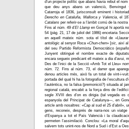
d’un pr
o
jecte polític que abans havia rebut el no
que deu any
s
abans un valenci
à
,
Benvingut 
Catarroja el 1836
,
jurisconsult eminent i histori
Derech
o
en Cataluña, Mallorca
y
Valencia
, el 1
Catalan
s
per referir-
s
e a l’
àm
bit c
o
mú de la nostra
Fins al núm. 49 d’
El Llamp
en Gonçal hi aportà nou
54 (pàg. 21, 17 de juliol del 1986) encetaria Secci
en aquell mateix núm. sota el títol de «Llaura
antològic al senyor Roca «
Chun-chen
» [
sic
, així a
del seu Partido Reformista Democrático (
españo
Junyent obtingué el nombre exacte de diputats
encara segueix predicant ell mateix a dia d’avui, m
Des de l’inici de la Secció «Amb Tot el Lleu» no
núm. 72. Fins al núm. 73, el darrer que aparegué
denou articles més, això fa un total de vint-i-vui
portada del qual hi ha la fotografia de l’escultur
l’autèntica, no la falsa (premonició?) situada al ja
regional català, encabit a la força dins de l’edifici
segle XVIII des d’on es dirigia (tal vegada es d
espanyola del Principat de Catalunya
—
, en Gonç
article amb nosaltres: «Cap al sud el 25 d’abril», u
gens, reconeix, després de narra-nos un viatge 
d’Espanya a tot el País Valencià i la claudicació
permeten l’assimilació. Conclou: «La moral d’aqu
salvem tots unint-nos de Nord a Sud i d’Est a Oes