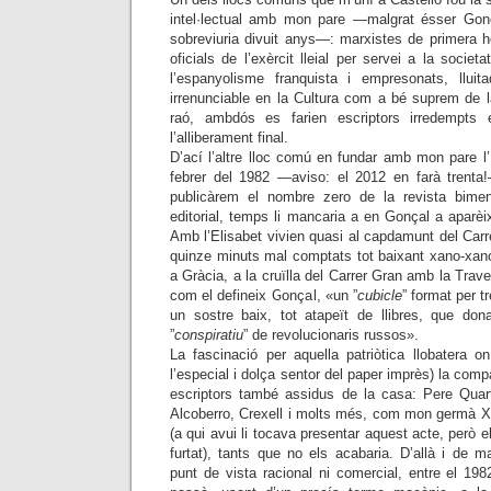
intel·lectual amb mon pare —malgrat ésser Gon
sobreviuria divuit anys—: marxistes de primera h
oficials de l’exèrcit lleial per servei a la societa
l’espanyolisme franquista i empresonats, llui
irrenunciable en la Cultura com a bé suprem de l
raó, ambdós es farien escriptors irredempts 
l’alliberament final.
D’ací l’altre lloc comú en fundar amb mon pare l’
febrer del 1982 —aviso: el 2012 en farà trenta
publicàrem el nombre zero de la revista bim
editorial, temps li mancaria a en Gonçal a aparèix
Amb l’Elisabet vivien quasi al capdamunt del Carr
quinze minuts mal comptats tot baixant xano-xan
a Gràcia, a la cruïlla del Carrer Gran amb la Trav
com el defineix Gonçal, «un ”
cubicle
” format per 
un sostre baix, tot atapeït de llibres, que do
”
conspiratiu
” de revolucionaris russos».
La fascinació per aquella patriòtica llobatera 
l’especial i dolça sentor del paper imprès) la comp
escriptors també assidus de la casa: Pere Quart
Alcoberro, Crexell i molts més, com mon germà Xa
(a qui avui li tocava presentar aquest acte, però 
furtat), tants que no els acabaria. D’allà i de 
punt de vista racional ni comercial, entre el 1982