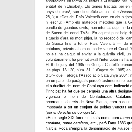
aportacions en forma de lletres a «Demano per Pa
entitat de n’Elisabet). Els temes tractats per en 
anys després!, són d’increïble actualitat: «
Vision
28, ); a «Des del País Valencià com en els pitjor
hi escriu: «Amb els mateixos mètodes que la Ge
parella de guàrdies civils, han intentat suprimir la
de Sueca del canal TV3». En aquest punt haig de
situació d’ara és molt pitjor, la no recepció del c
de Sueca fins a tot el País Valencià —i de r
catalans, privats alhora de poder veure el Canal
no els ha calgut ni enviar a la guàrdia civil, u
voluntàriament ha premut avall l’interruptor i s’ha a
El 6 de juny del 1985 en Gonçal Castelló pronunc
les pàgs. 13 i 20, núm. 31, 1 d’agost del 1985) en
d’Or» que li atorgà l’Associació Catalunya 2084;
en un parell de paràgrafs perquè testimonien el p
«
La dualitat del nom de Catalun
y
a com indicació
d
Principat ha fet que se
c
erqués una altra designa
vi
gè
ncia el n
o
m de C
o
nfederaci
ó
Catalan
o
anorreants
d
ecret
s
d
e
Nova Planta, com a cons
imposada a tot un conjunt d
e
pobles v
e
nçuts e
”
por el derecho de conquista
”
.
»En el
s
e
g
le XIX f
o
ren utilitz
a
ts nom
s
com
terr
es
catalana
,
pàtria catalana
, etc
.
, però l’any 1886 gr
Narcí
s
Roca
s’
emprà
la denominaci
ó
de
Paï
s
o
s