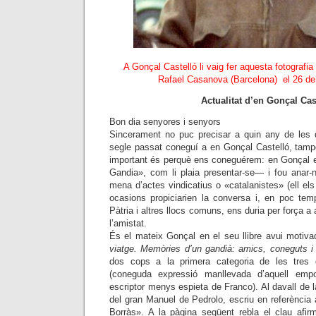
A Gonçal Castelló li vaig fer aquesta fotografi
Rafael Casanova (Barcelona) el 26 de
Actualitat d’en Gonçal Cas
Bon dia senyores i senyors
Sincerament no puc precisar a quin any de les d
segle passat coneguí a en Gonçal Castelló, tampo
important és perquè ens coneguérem: en Gonçal e
Gandia», com li plaia presentar-se— i fou anar-n
mena d’actes vindicatius o «catalanistes» (ell els
ocasions propiciarien la conversa i, en poc tem
Pàtria i altres llocs comuns, ens duria per força a a
l’amistat.
És el mateix Gonçal en el seu llibre avui motiva
viatge. Memòries d’un gandià: amics, coneguts i
dos cops a la primera categoria de les tres de
(coneguda expressió manllevada d’aquell em
escriptor menys espieta de Franco). Al davall de l
del gran Manuel de Pedrolo, escriu en referència
Borràs». A la pàgina següent rebla el clau afi