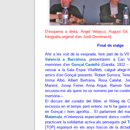
D’esquerra a dreta: Àngel Velasco, August Gil, 
fotografia original d’en Jordi Domènech]
Final de viatge
Ahir a les vuit de la vesprada, fent part de la V
Valencià a Barcelona
, presentàrem a Can Vil
memòries d’en
Gonçal Castelló
(Gandia, 1912 – 
vessar a la Sala Espai VilaWeb, calgué afegir-h
amics d’en Gonçal presents: Robert Surroca, Tere
Imma Albó, Albert Bertrana, Rosa Calafat, Jo
Manent, Josep Ferrer,
Anna Arqué,
Ramon San
excuseu-me als quins no us nomeno per no conèix
memòria—.
El discurs del curador del llibre, el filòleg de 
excessiu en el temps però entenc no hi ha gaire op
en Gonçal i hom aprofita… El parlament del magn
Matamala
m’interessà especialment doncs confir
practicant la solidaritat activa als perseguits pel
T
[TOP] espanyol en els anys foscos de la dictadur