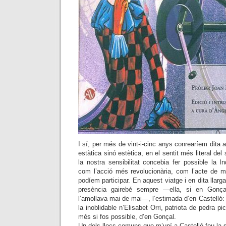
I sí, per més de vint-i-cinc anys conrearíem dita 
estàtica sinó estètica, en el sentit més literal del s
la nostra sensibilitat concebia fer possible la 
com l’acció més revolucionària, com l’acte de m
podíem participar. En aquest viatge i en dita llarg
presència gairebé sempre —ella, si en Gonç
l’amollava mai de mai—, l’estimada d’en Castelló:
la inoblidable n’Elisabet Orri, patriota de pedra p
més si fos possible, d’en Gonçal.
Un dels llocs comuns que m’uní a Castelló fou la 