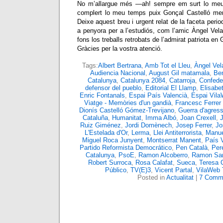
No m’allargue més —ah! sempre em surt lo meu
complert lo meu temps puix Gonçal Castelló mer
Deixe aquest breu i urgent relat de la faceta peri
a penyora per a l’estudiós, com l’amic Àngel Vela
fons los treballs retrobats de l’admirat patriota en
Gràcies per la vostra atenció.
Tags:
Albert Bertrana
,
Amb Tot el Lleu
,
Àngel Vel
Audiencia Nacional
,
August Gil matamala
,
Ben
Catalunya
,
Catalunya 2084
,
Catarroja
,
Confede
defensor del pueblo
,
Editorial El Llamp
,
Elisabet
Enric Fontanals
,
Espai País Valencià
,
Espai Vil
Viatge - Memòries d'un gandià
,
Francesc Ferrer
Dionís Castelló Gómez-Trevijano
,
Guerra d'agress
Cataluña
,
Humanitat
,
Imma Albó
,
Joan Crexell
,
Ruiz Giménez
,
Jordi Domènech
,
Josep Ferrer
,
Jo
L'Estelada d'Or
,
Lerma
,
Llei Antiterrorista
,
Manue
Miguel Roca Junyent
,
Montserrat Manent
,
País 
Partido Reformista Democrático
,
Pen Català
,
Per
Catalunya
,
PsoE
,
Ramon Alcoberro
,
Ramon Sa
Robert Surroca
,
Rosa Calafat
,
Sueca
,
Teresa 
Público
,
TV(E)3
,
Vicent Partal
,
VilaWeb
Posted in
Actualitat
|
7 Comm