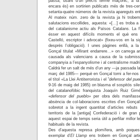
passà, usant d’un precís terme maçònic, a la
encara és) en sortirien publicats més de tres-ce
setanta-quatre números de la revista apareguts en
Al mateix núm. zero de la revista ja hi trobem
salutacions escollides, aquesta: «[…] es troba a 
del catalanisme actiu als Països Catalans. La fu
ésser en aquest difícils moments el què ens 
Castelló, escriptor i advocat» (fixeu-vos en la si
després l’obligació). I unes pàgines enllà, a la
Gonçal titulat «Mirant endarrere…» on carrega 
causada als valencians a causa de la submiss
companyia a l’espanyolisme i al centralisme madri
Caldrà fer un salt de més d’un any —ja passada l
març del 1985— perquè en Gonçal torni a fer-nos
el títol «La Llei Antiterrorista i el ”
defensor del pue
9-16 de maig del 1985) on blasma el sospitós silen
del catalanofòbic franquista Joaquín Ruiz Gi
«
defensor del pueblo»
per obra dels manifasse
absència de col·laboracions escrites d’en Gonçal
sobretot a la ingent quantitat d’articles rebut
territoris de la [antiga] Confederació i de gran
aquest espai de temps seria útil a perfilar millor l
habituals de la revista.
Des d’aquesta represa plomífera, amb poque
exemplar d’
El Llamp
ens trobem en Gonçal articu