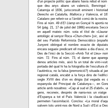
d’un pr
o
jecte polític que abans havia rebut el no
que deu any
s
abans un valenci
à
,
Benvingut 
Catarroja el 1836
,
jurisconsult eminent i histori
Derech
o
en Cataluña, Mallorca
y
Valencia
, el 1
Catalan
s
per referir-
s
e a l’
àm
bit c
o
mú de la nostra
Fins al núm. 49 d’
El Llamp
en Gonçal hi aportà nou
54 (pàg. 21, 17 de juliol del 1986) encetaria Secci
en aquell mateix núm. sota el títol de «Llaura
antològic al senyor Roca «
Chun-chen
» [
sic
, així a
del seu Partido Reformista Democrático (
españo
Junyent obtingué el nombre exacte de diputats
encara segueix predicant ell mateix a dia d’avui, m
Des de l’inici de la Secció «Amb Tot el Lleu» no
núm. 72. Fins al núm. 73, el darrer que aparegué
denou articles més, això fa un total de vint-i-vui
portada del qual hi ha la fotografia de l’escultur
l’autèntica, no la falsa (premonició?) situada al ja
regional català, encabit a la força dins de l’edifici
segle XVIII des d’on es dirigia (tal vegada es d
espanyola del Principat de Catalunya
—
, en Gonç
article amb nosaltres: «Cap al sud el 25 d’abril», u
gens, reconeix, després de narra-nos un viatge 
d’Espanya a tot el País Valencià i la claudicació
permeten l’assimilació. Conclou: «La moral d’aqu
salvem tots unint-nos de Nord a Sud i d’Est a Oes