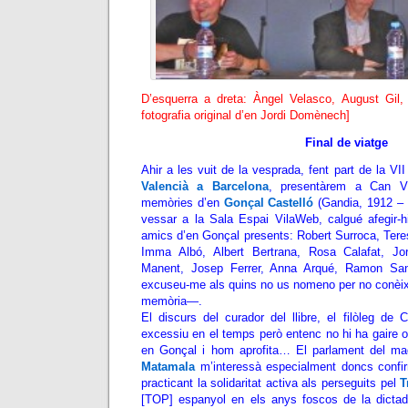
D’esquerra a dreta: Àngel Velasco, August Gil, 
fotografia original d’en Jordi Domènech]
Final de viatge
Ahir a les vuit de la vesprada, fent part de la V
Valencià a Barcelona
, presentàrem a Can Vil
memòries d’en
Gonçal Castelló
(Gandia, 1912 – 
vessar a la Sala Espai VilaWeb, calgué afegir-h
amics d’en Gonçal presents: Robert Surroca, Tere
Imma Albó, Albert Bertrana, Rosa Calafat, Jo
Manent, Josep Ferrer,
Anna Arqué,
Ramon San
excuseu-me als quins no us nomeno per no conèix
memòria—.
El discurs del curador del llibre, el filòleg de 
excessiu en el temps però entenc no hi ha gaire op
en Gonçal i hom aprofita… El parlament del magn
Matamala
m’interessà especialment doncs confir
practicant la solidaritat activa als perseguits pel
T
[TOP] espanyol en els anys foscos de la dictadur