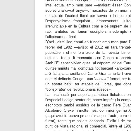
intel·lectual amb mon pare —malgrat ésser Gon
sobreviuria divuit anys—: marxistes de primera h
oficials de l’exèrcit lleial per servei a la societa
l’espanyolisme franquista i empresonats, llui
irrenunciable en la Cultura com a bé suprem de l
raó, ambdós es farien escriptors irredempts 
l’alliberament final.
D’ací l’altre lloc comú en fundar amb mon pare l’
febrer del 1982 —aviso: el 2012 en farà trenta
publicàrem el nombre zero de la revista bim
editorial, temps li mancaria a en Gonçal a aparèix
Amb l’Elisabet vivien quasi al capdamunt del Carr
quinze minuts mal comptats tot baixant xano-xan
a Gràcia, a la cruïlla del Carrer Gran amb la Trav
com el defineix Gonçal, «un ”
cubicle
” format per 
un sostre baix, tot atapeït de llibres, que do
”
conspiratiu
” de revolucionaris russos».
La fascinació per aquella patriòtica llobatera 
l’especial i dolça sentor del paper imprès) la comp
escriptors també assidus de la casa: Pere Quart
Alcoberro, Crexell i molts més, com mon germà Xa
(a qui avui li tocava presentar aquest acte, però 
furtat), tants que no els acabaria. D’allà i de 
punt de vista racional ni comercial, entre el 1982