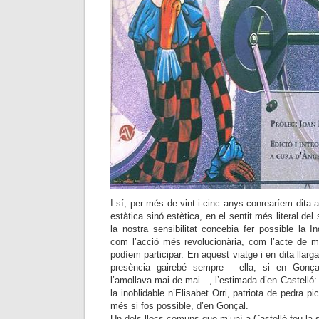
I sí, per més de vint-i-cinc anys conrearíem dita 
estàtica sinó estètica, en el sentit més literal del s
la nostra sensibilitat concebia fer possible la 
com l’acció més revolucionària, com l’acte de m
podíem participar. En aquest viatge i en dita llarg
presència gairebé sempre —ella, si en Gonç
l’amollava mai de mai—, l’estimada d’en Castelló:
la inoblidable n’Elisabet Orri, patriota de pedra p
més si fos possible, d’en Gonçal.
Un dels llocs comuns que m’uní a Castelló fou la 