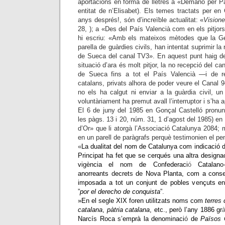
aportacions en forma de lletres a «Demano per Pa
entitat de n’Elisabet). Els temes tractats per en 
anys després!, són d’increïble actualitat: «
Vision
28, ); a «Des del País Valencià com en els pitjor
hi escriu: «Amb els mateixos mètodes que la Ge
parella de guàrdies civils, han intentat suprimir la
de Sueca del canal TV3». En aquest punt haig de
situació d’ara és molt pitjor, la no recepció del c
de Sueca fins a tot el País Valencià —i de r
catalans, privats alhora de poder veure el Canal
no els ha calgut ni enviar a la guàrdia civil, u
voluntàriament ha premut avall l’interruptor i s’ha a
El 6 de juny del 1985 en Gonçal Castelló pronunc
les pàgs. 13 i 20, núm. 31, 1 d’agost del 1985) en
d’Or» que li atorgà l’Associació Catalunya 2084;
en un parell de paràgrafs perquè testimonien el p
«
La dualitat del nom de Catalun
y
a com indicació
d
Principat ha fet que se
c
erqués una altra designa
vi
gè
ncia el n
o
m de C
o
nfederaci
ó
Catalan
o
anorreants
d
ecret
s
d
e
Nova Planta, com a cons
imposada a tot un conjunt d
e
pobles v
e
nçuts e
”
por el derecho de conquista
”
.
»En el
s
e
g
le XIX f
o
ren utilitz
a
ts nom
s
com
terr
es
catalana
,
pàtria catalana
, etc
.
, però l’any 1886 gr
Narcí
s
Roca
s’
emprà
la denominaci
ó
de
Paï
s
o
s