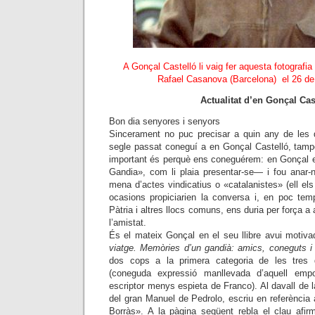
A Gonçal Castelló li vaig fer aquesta fotografi
Rafael Casanova (Barcelona) el 26 de
Actualitat d’en Gonçal Cas
Bon dia senyores i senyors
Sincerament no puc precisar a quin any de les d
segle passat coneguí a en Gonçal Castelló, tampo
important és perquè ens coneguérem: en Gonçal e
Gandia», com li plaia presentar-se— i fou anar-n
mena d’actes vindicatius o «catalanistes» (ell els
ocasions propiciarien la conversa i, en poc tem
Pàtria i altres llocs comuns, ens duria per força a a
l’amistat.
És el mateix Gonçal en el seu llibre avui motiva
viatge. Memòries d’un gandià: amics, coneguts i
dos cops a la primera categoria de les tres de
(coneguda expressió manllevada d’aquell em
escriptor menys espieta de Franco). Al davall de l
del gran Manuel de Pedrolo, escriu en referència
Borràs». A la pàgina següent rebla el clau afi