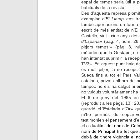
espai de temps seria útil a pe
habituals de la revista.
Des d’aquesta represa plomí
exemplar d’
El Llamp
ens tro
també aportacions en forma 
escrit de més entitat de n’El
Castelló, vint-i-cinc anys desp
d’España
» (pàg. 4, núm. 28,
pitjors temps!» (pàg. 3, 
mètodes que la Gestapo, o sig
han intentat suprimir la recep
TV3». En aquest punt haig de
és molt pitjor, la no recep
Sueca fins a tot el País Va
catalans, privats alhora de
tampoc no els ha calgut ni en
no vulguis voluntàriament ha p
El 6 de juny del 1985 en 
(reproduït a les pàgs. 13 i 20
guardó «L’Estelada d’Or» qu
m’he permès de copiar-vo
testimonien el pensament d’e
«
La dualitat del nom de Cat
nom
de Principat ha fet que
dei
xà
de tindre vi
gè
ncia el n