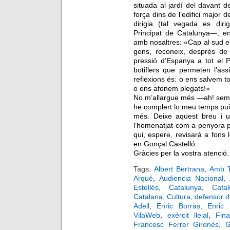
situada al jardí del davant d
força dins de l’edifici major d
dirigia (tal vegada es diri
Principat de Catalunya
—
, e
amb nosaltres: «Cap al sud el 
gens, reconeix, després de 
pressió d’Espanya a tot el Pa
botiflers que permeten l’as
reflexions és: o ens salvem t
o ens afonem plegats!»
No m’allargue més —ah! semp
he complert lo meu temps puix
més. Deixe aquest breu i ur
l’homenatjat com a penyora p
qui, espere, revisarà a fons l
en Gonçal Castelló.
Gràcies per la vostra atenció.
Tags:
Albert Bertrana
,
Amb T
Arqué
,
Audiencia Nacional
,
Estellés
,
Catalunya
,
Cata
Catalana
,
Cultura
,
defensor d
Adell
,
Enric Borràs
,
Enric 
VilaWeb
,
exèrcit lleial
,
Fin
Francesc Ferrer Gironès
,
G