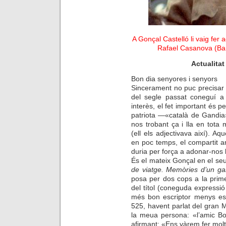
A Gonçal Castelló li vaig fer
Rafael Casanova (Bar
Actualitat
Bon dia senyores i senyors
Sincerament no puc precisar 
del segle passat coneguí a
interès, el fet important és
patriota —«català de Gandia»
nos trobant ça i lla en tota 
(ell els adjectivava així). Aq
en poc temps, el compartit am
duria per força a adonar-nos l’u
És el mateix Gonçal en el seu
de viatge. Memòries d’un gan
posa per dos cops a la primer
del títol (coneguda express
més bon escriptor menys esp
525, havent parlat del gran 
la meua persona: «l’amic Bo
afirmant: «Ens vàrem fer molt 