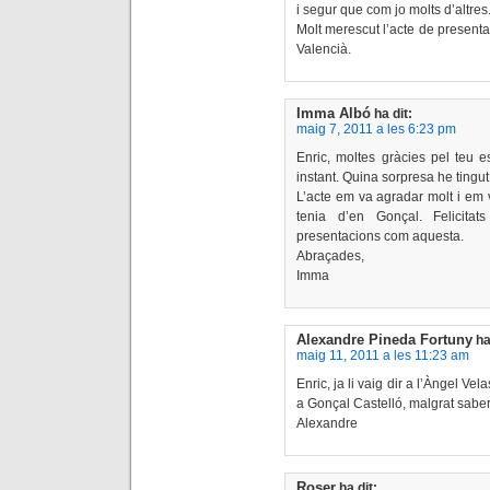
i segur que com jo molts d’altres
Molt merescut l’acte de presenta
Valencià.
Imma Albó
ha dit:
maig 7, 2011 a les 6:23 pm
Enric, moltes gràcies pel teu es
instant. Quina sorpresa he tingu
L’acte em va agradar molt i em 
tenia d’en Gonçal. Felicita
presentacions com aquesta.
Abraçades,
Imma
Alexandre Pineda Fortuny
ha
maig 11, 2011 a les 11:23 am
Enric, ja li vaig dir a l’Àngel V
a Gonçal Castelló, malgrat sabe
Alexandre
Roser
ha dit: