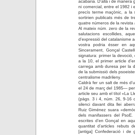
acabaria. D’allà i de manera g
ni comercial, entre el 1982 i 
precís terme maçònic, a la 
sortirien publicats més de tr
quatre números de la revista 
Al mateix núm. zero de la rev
salutacions escollides, aq
d’expressió del catalanisme ac
vostra podria ésser en aq
Sincerament, Gonçal Castell
signatura: primer la devoció, 
a la 10, el primer article d
carrega amb duresa per la d
de la submissió dels psoeiste
centralisme madrileny.
Caldrà fer un salt de més d
el 24 de març del 1985— per
article seu amb el títol «La Llei
(pàgs. 3 i 4, núm. 26, 9-16
silenci davant dita llei aber
Ruiz Giménez suara «demòc
dels manifassers del PsoE. 
escrites d’en Gonçal en aqu
quantitat d’articles rebuts 
[antiga] Confederació i de 