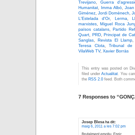
Trevijano
,
Guerra d'agressi
Humanitat
,
Imma Albó
,
Joan
Giménez
,
Jordi Domènech
,
J
L'Estelada d'Or
,
Lerma
,
L
marxistes
,
Miguel Roca Jun
països catalans
,
Partido Re
Quart
,
PRD
,
Principat de Ca
Sanglas
,
Revista El Llamp
Teresa Clota
,
Tribunal de
VilaWeb TV
,
Xavier Borràs
This entry was posted on Div
filed under
Actualitat
. You can
the
RSS 2.0
feed. Both commen
7 Responses to “GO
Josep Blesa
ha dit:
maig 6, 2011 a les 7:02 pm
Brutalment emotiu, Enric.