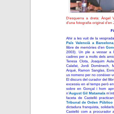
D’esquerra a dreta: Àngel V
d’una fotografia original d’e
Fi
Ahir a les vuit de la vesprad
País Valencià a Barcelona
llibre de memòries d’en
Gonç
2003). Un ple a vessar a l
cadires per a molts dels ami
Teresa Clota, Joaquim Aula
Calafat, Jordi Domènech, 
Arqué,
Ramon Sanglas, Enri
us nomeno per no conèixer-
El discurs del curador del llib
excessiu en el temps però ent
sobre en Gonçal i hom aprof
n’
August Gil Matamala
m’in
faceta de Castelló practicant
Tribunal de Orden Público
dictadura franquista, solidari
Castelló com a procurador a