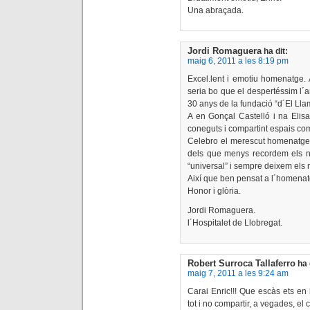
Una abraçada.
Jordi Romaguera
ha dit:
maig 6, 2011 a les 8:19 pm
Excel.lent i emotiu homenatge.
seria bo que el despertéssim l´a
30 anys de la fundació “d´El Lla
A en Gonçal Castelló i na Elisa
coneguts i compartint espais co
Celebro el merescut homenatge c
dels que menys recordem els n
“universal” i sempre deixem els 
Així que ben pensat a l´homenatg
Honor i glòria.
Jordi Romaguera.
l´Hospitalet de Llobregat.
Robert Surroca Tallaferro
ha 
maig 7, 2011 a les 9:24 am
Carai Enric!!! Que escàs ets en 
tot i no compartir, a vegades, el c