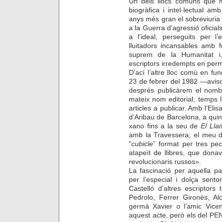
Un dels llocs comuns que m
biogràfica i intel·lectual 
anys més gran el sobreviuria
a la Guerra d’agressió oficials 
a l’ideal, perseguits per l
lluitadors incansables amb 
suprem de la Humanitat i
escriptors irredempts en perma
D’ací l’altre lloc comú en fu
23 de febrer del 1982 —aviso
després publicàrem el nomb
mateix nom editorial, temps
articles a publicar. Amb l’Eli
d’Aribau de Barcelona, a qui
xano fins a la seu de
El Lla
amb la Travessera; el meu d
”
cubicle
” format per tres pe
atapeït de llibres, que dona
revolucionaris russos».
La fascinació per aquella pa
per l’especial i dolça sent
Castelló d’altres escriptor
Pedrolo, Ferrer Gironès, A
germà Xavier o l’amic Vicen
aquest acte, però els del PEN 