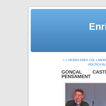
Enr
« J. VICENS VIVES: COL·LAB
POLÍTICA FI
GONÇAL CAST
PENSAMENT