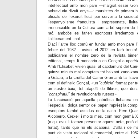
intel·lectual amb mon pare —malgrat ésser Gon
sobreviuria divuit anys—: marxistes de primera h
oficials de l’exèrcit lleial per servei a la societa
l’espanyolisme franquista i empresonats, llui
irrenunciable en la Cultura com a bé suprem de l
raó, ambdós es farien escriptors irredempts 
l’alliberament final.
D’ací l’altre lloc comú en fundar amb mon pare l’
febrer del 1982 —aviso: el 2012 en farà trenta
publicàrem el nombre zero de la revista bim
editorial, temps li mancaria a en Gonçal a aparèix
Amb l’Elisabet vivien quasi al capdamunt del Carr
quinze minuts mal comptats tot baixant xano-xan
a Gràcia, a la cruïlla del Carrer Gran amb la Trav
com el defineix Gonçal, «un ”
cubicle
” format per 
un sostre baix, tot atapeït de llibres, que do
”
conspiratiu
” de revolucionaris russos».
La fascinació per aquella patriòtica llobatera 
l’especial i dolça sentor del paper imprès) la comp
escriptors també assidus de la casa: Pere Quart
Alcoberro, Crexell i molts més, com mon germà Xa
(a qui avui li tocava presentar aquest acte, però 
furtat), tants que no els acabaria. D’allà i de 
punt de vista racional ni comercial, entre el 1982