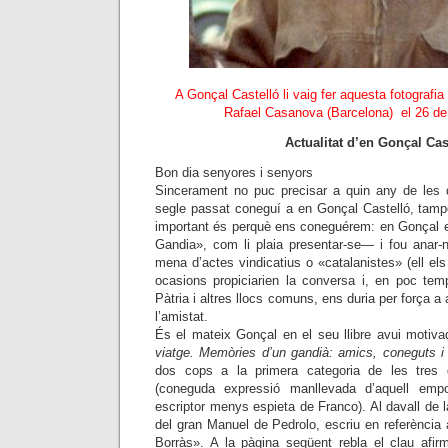
A Gonçal Castelló li vaig fer aquesta fotografi
Rafael Casanova (Barcelona) el 26 de
Actualitat d’en Gonçal Cas
Bon dia senyores i senyors
Sincerament no puc precisar a quin any de les d
segle passat coneguí a en Gonçal Castelló, tampo
important és perquè ens coneguérem: en Gonçal e
Gandia», com li plaia presentar-se— i fou anar-n
mena d’actes vindicatius o «catalanistes» (ell els
ocasions propiciarien la conversa i, en poc tem
Pàtria i altres llocs comuns, ens duria per força a a
l’amistat.
És el mateix Gonçal en el seu llibre avui motiva
viatge. Memòries d’un gandià: amics, coneguts i
dos cops a la primera categoria de les tres de
(coneguda expressió manllevada d’aquell em
escriptor menys espieta de Franco). Al davall de l
del gran Manuel de Pedrolo, escriu en referència
Borràs». A la pàgina següent rebla el clau afi