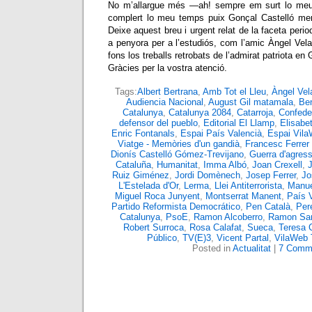
No m’allargue més —ah! sempre em surt lo meu
complert lo meu temps puix Gonçal Castelló mer
Deixe aquest breu i urgent relat de la faceta peri
a penyora per a l’estudiós, com l’amic Àngel Vela
fons los treballs retrobats de l’admirat patriota en
Gràcies per la vostra atenció.
Tags:
Albert Bertrana
,
Amb Tot el Lleu
,
Àngel Vel
Audiencia Nacional
,
August Gil matamala
,
Ben
Catalunya
,
Catalunya 2084
,
Catarroja
,
Confede
defensor del pueblo
,
Editorial El Llamp
,
Elisabet
Enric Fontanals
,
Espai País Valencià
,
Espai Vil
Viatge - Memòries d'un gandià
,
Francesc Ferrer
Dionís Castelló Gómez-Trevijano
,
Guerra d'agress
Cataluña
,
Humanitat
,
Imma Albó
,
Joan Crexell
,
Ruiz Giménez
,
Jordi Domènech
,
Josep Ferrer
,
Jo
L'Estelada d'Or
,
Lerma
,
Llei Antiterrorista
,
Manue
Miguel Roca Junyent
,
Montserrat Manent
,
País 
Partido Reformista Democrático
,
Pen Català
,
Per
Catalunya
,
PsoE
,
Ramon Alcoberro
,
Ramon Sa
Robert Surroca
,
Rosa Calafat
,
Sueca
,
Teresa 
Público
,
TV(E)3
,
Vicent Partal
,
VilaWeb
Posted in
Actualitat
|
7 Comm