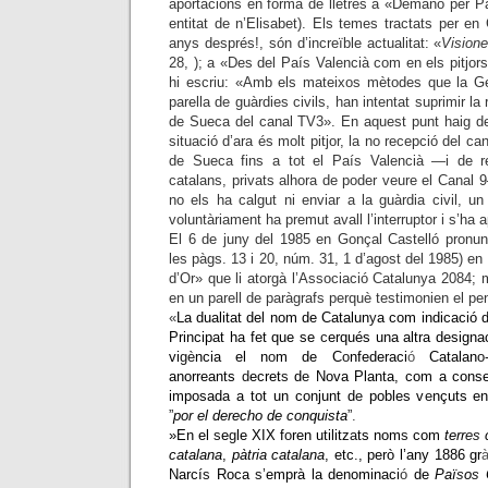
aportacions en forma de lletres a «Demano per Pa
entitat de n’Elisabet). Els temes tractats per en 
anys després!, són d’increïble actualitat: «
Vision
28, ); a «Des del País Valencià com en els pitjor
hi escriu: «Amb els mateixos mètodes que la Ge
parella de guàrdies civils, han intentat suprimir la
de Sueca del canal TV3». En aquest punt haig de
situació d’ara és molt pitjor, la no recepció del c
de Sueca fins a tot el País Valencià —i de r
catalans, privats alhora de poder veure el Canal
no els ha calgut ni enviar a la guàrdia civil, u
voluntàriament ha premut avall l’interruptor i s’ha a
El 6 de juny del 1985 en Gonçal Castelló pronunc
les pàgs. 13 i 20, núm. 31, 1 d’agost del 1985) en
d’Or» que li atorgà l’Associació Catalunya 2084;
en un parell de paràgrafs perquè testimonien el p
«
La dualitat del nom de Catalun
y
a com indicació
d
Principat ha fet que se
c
erqués una altra designa
vi
gè
ncia el n
o
m de C
o
nfederaci
ó
Catalan
o
anorreants
d
ecret
s
d
e
Nova Planta, com a cons
imposada a tot un conjunt d
e
pobles v
e
nçuts e
”
por el derecho de conquista
”
.
»En el
s
e
g
le XIX f
o
ren utilitz
a
ts nom
s
com
terr
es
catalana
,
pàtria catalana
, etc
.
, però l’any 1886 gr
Narcí
s
Roca
s’
emprà
la denominaci
ó
de
Paï
s
o
s