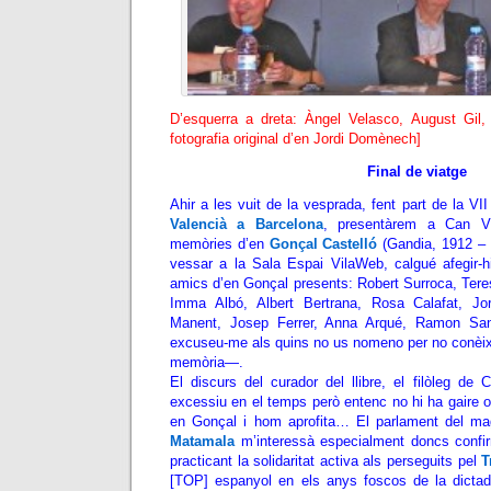
D’esquerra a dreta: Àngel Velasco, August Gil, 
fotografia original d’en Jordi Domènech]
Final de viatge
Ahir a les vuit de la vesprada, fent part de la V
Valencià a Barcelona
, presentàrem a Can Vil
memòries d’en
Gonçal Castelló
(Gandia, 1912 – 
vessar a la Sala Espai VilaWeb, calgué afegir-h
amics d’en Gonçal presents: Robert Surroca, Tere
Imma Albó, Albert Bertrana, Rosa Calafat, Jo
Manent, Josep Ferrer,
Anna Arqué,
Ramon San
excuseu-me als quins no us nomeno per no conèix
memòria—.
El discurs del curador del llibre, el filòleg de 
excessiu en el temps però entenc no hi ha gaire op
en Gonçal i hom aprofita… El parlament del magn
Matamala
m’interessà especialment doncs confir
practicant la solidaritat activa als perseguits pel
T
[TOP] espanyol en els anys foscos de la dictadur