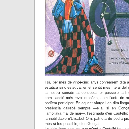
I sí, per més de vint-i-cinc anys conrearíem dita 
estàtica sinó estètica, en el sentit més literal del s
la nostra sensibilitat concebia fer possible la 
com l’acció més revolucionària, com l’acte de m
podíem participar. En aquest viatge i en dita llarg
presència gairebé sempre —ella, si en Gonç
l’amollava mai de mai—, l’estimada d’en Castelló:
la inoblidable n’Elisabet Orri, patriota de pedra p
més si fos possible, d’en Gonçal.
Un dels llocs comuns que m’uní a Castelló fou la 