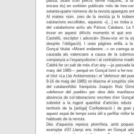
passà, usant d’un precís terme maçònic, a la
encara és) en sortirien publicats més de tres-ce
setanta-quatre números de la revista apareguts en
Al mateix núm. zero de la revista ja hi trobem
salutacions escollides, aquesta: «[…] es troba a 
del catalanisme actiu als Països Catalans. La fu
ésser en aquest difícils moments el què ens 
Castelló, escriptor i advocat» (fixeu-vos en la si
després l’obligació). I unes pàgines enllà, a la
Gonçal titulat «Mirant endarrere…» on carrega 
causada als valencians a causa de la submiss
companyia a l’espanyolisme i al centralisme madri
Caldrà fer un salt de més d’un any —ja passada l
març del 1985— perquè en Gonçal torni a fer-nos
el títol «La Llei Antiterrorista i el ”
defensor del pue
9-16 de maig del 1985) on blasma el sospitós silen
del catalanofòbic franquista Joaquín Ruiz Gi
«
defensor del pueblo»
per obra dels manifasse
absència de col·laboracions escrites d’en Gonçal
sobretot a la ingent quantitat d’articles rebut
territoris de la [antiga] Confederació i de gran
aquest espai de temps seria útil a perfilar millor l
habituals de la revista.
Des d’aquesta represa plomífera, amb poque
exemplar d’
El Llamp
ens trobem en Gonçal articu