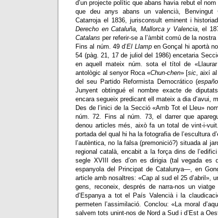
d’un pr
o
jecte polític que abans havia rebut el no
que deu any
s
abans un valenci
à
,
Benvingut 
Catarroja el 1836
,
jurisconsult eminent i histori
Derech
o
en Cataluña, Mallorca
y
Valencia
, el 1
Catalan
s
per referir-
s
e a l’
àm
bit c
o
mú de la nostra
Fins al núm. 49 d’
El Llamp
en Gonçal hi aportà nou
54 (pàg. 21, 17 de juliol del 1986) encetaria Secci
en aquell mateix núm. sota el títol de «Llaura
antològic al senyor Roca «
Chun-chen
» [
sic
, així a
del seu Partido Reformista Democrático (
españo
Junyent obtingué el nombre exacte de diputats
encara segueix predicant ell mateix a dia d’avui, m
Des de l’inici de la Secció «Amb Tot el Lleu» no
núm. 72. Fins al núm. 73, el darrer que aparegué
denou articles més, això fa un total de vint-i-vui
portada del qual hi ha la fotografia de l’escultur
l’autèntica, no la falsa (premonició?) situada al ja
regional català, encabit a la força dins de l’edifici
segle XVIII des d’on es dirigia (tal vegada es d
espanyola del Principat de Catalunya
—
, en Gonç
article amb nosaltres: «Cap al sud el 25 d’abril», u
gens, reconeix, després de narra-nos un viatge 
d’Espanya a tot el País Valencià i la claudicació
permeten l’assimilació. Conclou: «La moral d’aqu
salvem tots unint-nos de Nord a Sud i d’Est a Oes