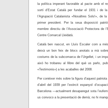
la política imperant favorable al pacte amb el r
sortí d’Estat Català per fundar el 1931 i de l
l’Agrupació Catalanista «Nosaltres Sols!», de la
primer president. Per la seua disposició patri
membre directiu de l’Associació Protectora de l
Centre Comarcal Lleidatà.
Català ben nascut, en Lluís Escaler com a més
deixà un bon feix de blocs anotats a mà sobre l
costums de la subcomarca de l’Urgellet, i un impa
això ho trobareu al llibre del què us parlo, publ
«Testimonis») a les acaballes del 2008.
Per conèixer més sobre la figura d’aquest patriota 
d’abril del 1939 per l’exèrcit espanyol d’ocup
Barcelona —actualment desaparegut sota l’euf
us convoco a la presentació de demà; no hi manq