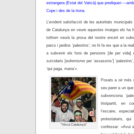
estrangera (Estat del Vaticà) que prediquen —amb
Cope i des de la trona.
L’evident satisfacció de les autoritats municipal
de Catalunya en veure aquestes imatges els ha fe
tothom veurà la prova del nostre encert en subv
parcs i jardins ‘palestins’; no hi fa res que a la rea
a subvenir els fons de pensions [de per vida] 
suïcidaris [eufemisme per ‘assassins’] ‘palestins’
‘qui paga, mana’».
Posats a oir més 
seu parer a un que
subvenciona ‘pal
tristpartit, en 
l’escaire, especia
protestataris, qu
"Vixca Catalunya"
confessar: «Avui 