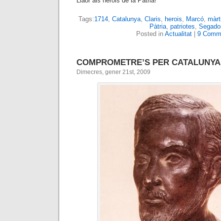
Llaor als herois de la Pàtria!
Tags:
1714
,
Catalunya
,
Claris
,
herois
,
Marcó
,
màrt
Pàtria
,
patriotes
,
Segado
Posted in
Actualitat
|
9 Comm
COMPROMETRE’S PER CATALUNYA
Dimecres, gener 21st, 2009