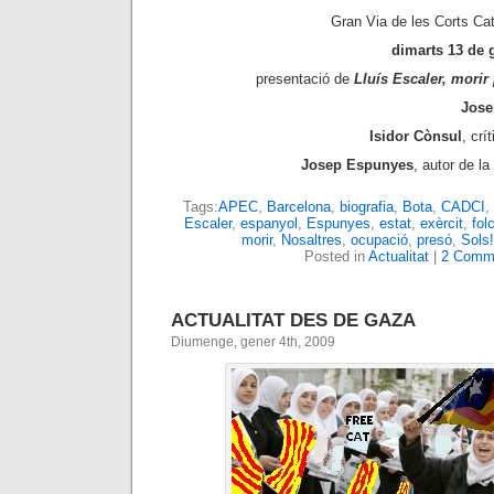
Gran Via de les Corts Cat
dimarts 13 de g
presentació de
Lluís Escaler, morir
Jose
Isidor Cònsul
, crí
Josep Espunyes
, autor de la
Tags:
APEC
,
Barcelona
,
biografia
,
Bota
,
CADCI
,
Escaler
,
espanyol
,
Espunyes
,
estat
,
exèrcit
,
fol
morir
,
Nosaltres
,
ocupació
,
presó
,
Sols!
Posted in
Actualitat
|
2 Comm
ACTUALITAT DES DE GAZA
Diumenge, gener 4th, 2009