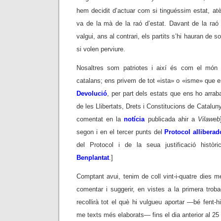
hem decidit d’actuar com si tinguéssim estat, atè
va de la mà de la raó d’estat. Davant de la raó 
valgui, ans al contrari, els partits s’hi hauran de 
si volen perviure.
Nosaltres som patriotes i així és com el món e
catalans; ens privem de tot «ista» o «isme» que e
Devolució
, per part dels estats que ens ho arrab
de les Llibertats, Drets i Constitucions de Cataluny
comentat en la
notícia
publicada ahir a
Vilaweb
segon i en el tercer punts del
Protocol alliberad
del Protocol i de la seua justificació històri
Benplantat
.]
Comptant avui, tenim de coll vint-i-quatre dies m
comentar i suggerir, en vistes a la primera trob
recollirà tot el què hi vulgueu aportar —bé fent-h
me texts més elaborats— fins el dia anterior al 25