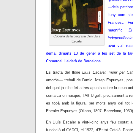
—dels patriote
lluny com s’
Francesc Fe
magnífic
E
Coberta de la biografia d'en Lluís
independència
Escaler
avui vull re
demà, dimarts 13 de gener a les set de la tar
Comarcal Lleidatà de Barcelona.
Es tracta del llibre
Lluís Escaler, morir per Ca
amorós— treball de l’amic Josep Espunyes, poeta,
del qual ja n’he fet altres apunts sobre la seua act
comarca on nasqué, l’Alt Urgell; precisament a res
es topà amb la figura, per molts anys del tot ig
Escaler Espunyes (Oliana, 1897- Barcelona, 1939)
En Lluís Escaler a vint-i-cinc anys féu costat
fundació al CADCI, el 1922, d’Estat Català. Post