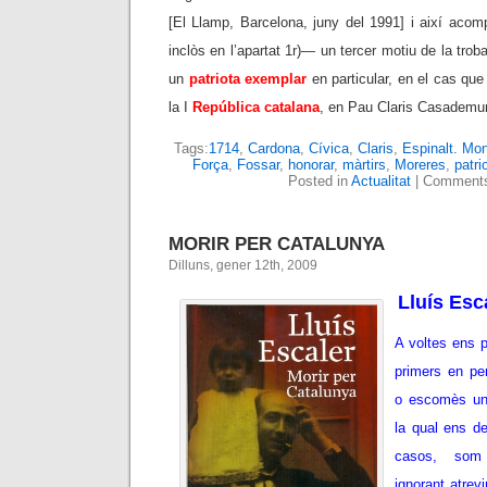
[El Llamp, Barcelona, juny del 1991] i així acom
inclòs en l’apartat 1r)— un tercer motiu de la tro
un
patriota exemplar
en particular, en el cas que
la I
República catalana
, en Pau Claris Casademu
Tags:
1714
,
Cardona
,
Cívica
,
Claris
,
Espinalt. Mon
Força
,
Fossar
,
honorar
,
màrtirs
,
Moreres
,
patri
Posted in
Actualitat
|
Comments
MORIR PER CATALUNYA
Dilluns, gener 12th, 2009
Lluís Esc
A voltes ens p
primers en pe
o escomès un f
la qual ens d
casos, som 
ignorant atrevi