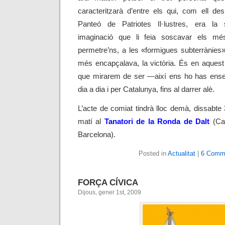
caracteritzarà d’entre els qui, com ell de
Panteó de Patriotes Il·lustres, era la
imaginació que li feia soscavar els més
permetre’ns, a les «formigues subterrànies
més encapçalava, la victòria. És en aquest
que mirarem de ser
—així
ens ho has ense
dia a dia i per Catalunya, fins al darrer alè.
L’acte de comiat tindrà lloc demà, dissabte 
matí al
Tanatori de la Ronda de Dalt
(Car
Barcelona).
Posted in
Actualitat
|
6 Comm
FORÇA CÍVICA
Dijous, gener 1st, 2009