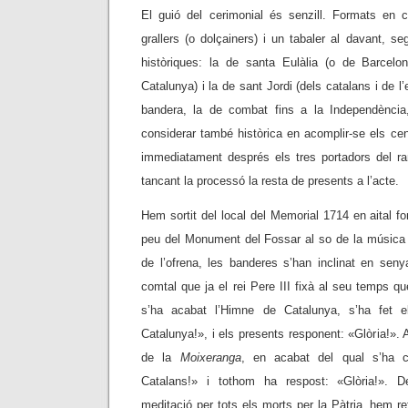
El guió del cerimonial és senzill. Formats en
grallers (o dolçainers) i un tabaler al davant, se
històriques: la de santa Eulàlia (o de Barcelo
Catalunya) i la de sant Jordi (dels catalans i de l’
bandera, la de combat fins a la Independència,
considerar també històrica en acomplir-se els ce
immediatament després els tres portadors del ram
tancant la processó la resta de presents a l’acte.
Hem sortit del local del Memorial 1714 en aital fo
peu del Monument del Fossar al so de la música
de l’ofrena, les banderes s’han inclinat en seny
comtal que ja el rei Pere III fixà al seu temps q
s’ha acabat l’Himne de Catalunya, s’ha fet el
Catalunya!», i els presents responent: «Glòria!». A
de la
Moixeranga
, en acabat del qual s’ha cr
Catalans!» i tothom ha respost: «Glòria!». D
meditació per tots els morts per la Pàtria, hem re