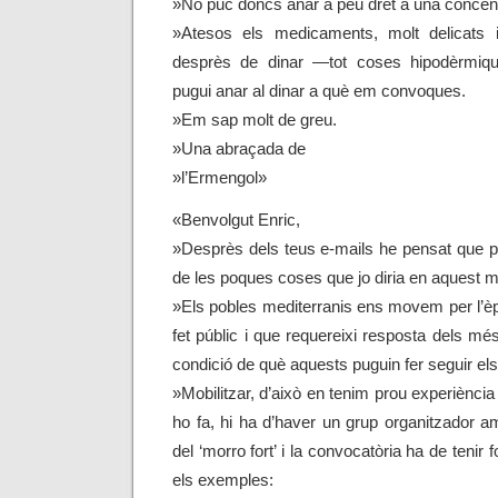
»No puc doncs anar a peu dret a una concent
»Atesos els medicaments, molt delicats 
desprès de dinar —tot coses hipodèrmi
pugui anar al dinar a què em convoques.
»Em sap molt de greu.
»Una abraçada de
»l’Ermengol»
«Benvolgut Enric,
»Desprès dels teus e-mails he pensat que pot
de les poques coses que jo diria en aquest 
»Els pobles mediterranis ens movem per l’èp
fet públic i que requereixi resposta dels m
condició de què aquests puguin fer seguir els 
»Mobilitzar, d’això en tenim prou experiènci
ho fa, hi ha d’haver un grup organitzador a
del ‘morro fort’ i la convocatòria ha de tenir
els exemples: