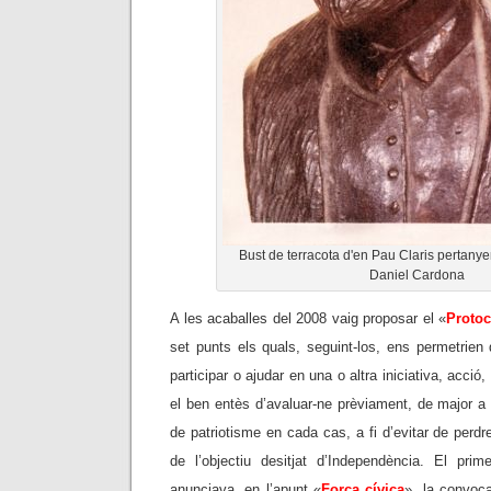
Bust de terracota d'en Pau Claris pertanye
Daniel Cardona
A les acaballes del 2008 vaig proposar el «
Protoc
set punts els quals, seguint-los, ens permetrien d
participar o ajudar en una o altra iniciativa, acció
el ben entès d’avaluar-ne prèviament, de major a
de patriotisme en cada cas, a fi d’evitar de perdr
de l’objectiu desitjat d’Independència. El pri
anunciava, en l’apunt «
Força cívica
», la convoca