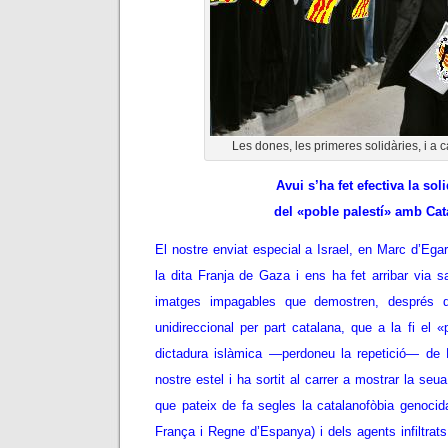
Les dones, les primeres solidàries, i a 
Avui s’ha fet efectiva la soli
del «poble palestí» amb Cat
El nostre enviat especial a Israel, en Marc d’Egar
la dita Franja de Gaza i ens ha fet arribar via sat
imatges impagables que demostren, després de
unidireccional per part catalana, que a la fi el 
dictadura islàmica —perdoneu la repetició— de 
nostre estel i ha sortit al carrer a mostrar la seu
que pateix de fa segles la catalanofòbia genocid
França i Regne d’Espanya) i dels agents infiltrats