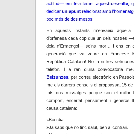
actitud
— em feia témer aquest desenllaç qu
dedicar
un apunt
relacionat amb l’homenatge 
poc més de dos mesos.
En aquests instants m’envaeix aquella 
d’orfenesa cada cop que un dels nostres —
deia n’Ermengol— se’ns mor… i ens en q
generació que va veure en Francesc Ma
República Catalana! No fa ni tres setmane
telèfon. I a ran d’una convocatòria me
Belzunzes
, per correu electrònic en Passo
me els darrers consells el proppassat 15 d
tots dos missatges perquè són el millor t
comport, encertat pensament i generós ll
causa catalana:
«Bon dia,
»Ja saps que no tinc salut, ben al contrari.