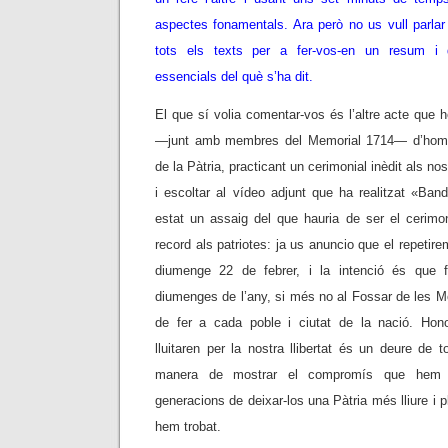
aspectes fonamentals. Ara però no us vull parlar 
tots els texts per a fer-vos-en un resum i 
essencials del què s’ha dit.
El que sí volia comentar-vos és l’altre acte que 
—junt amb membres del Memorial 1714— d’homen
de la Pàtria, practicant un cerimonial inèdit als no
i escoltar al vídeo adjunt que ha realitzat «Ban
estat un assaig del que hauria de ser el cerimon
record als patriotes: ja us anuncio que el repetirem
diumenge 22 de febrer, i la intenció és que f
diumenges de l’any, si més no al Fossar de les M
de fer a cada poble i ciutat de la nació. Hon
lluitaren per la nostra llibertat és un deure de 
manera de mostrar el compromís que hem c
generacions de deixar-los una Pàtria més lliure i 
hem trobat.