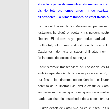
el doble objectiu de remembrar els màrtirs de Cata
els de tots els temps arreu— i de realitzar
alliberadores. La primera trobada ha estat fixada 
La tria del Fossar de les Moreres és perquè és e
justament ho digué el poeta: «fins perdent nostr
l’honor». Els darrers anys, per motius partidaris, 
maltractat, cal retornar la dignitat que li escau a l
Catalunya —de molts en sabem el llinatge: nom 
és la tomba del soldat desconegut.
L’altre simbòlic transcendent del Fossar de les Mo
amb independència de la ideologia de cadascú, e
dut fins a les darreres conseqüències, el lliur
defensa de la llibertat i del dret a existir de Ca
les trobades i actes que convoquem no admetr
partit, cap distintiu destorbador de la necessària un
El gran dèficit de Catalunya no és el fiscal, és 