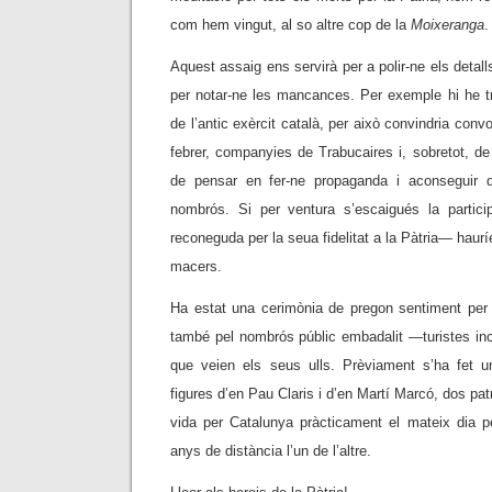
com hem vingut, al so altre cop de la
Moixeranga
.
Aquest assaig ens servirà per a polir-ne els detal
per notar-ne les mancances. Per exemple hi he tr
de l’antic exèrcit català, per això convindria con
febrer, companyies de Trabucaires i, sobretot, d
de pensar en fer-ne propaganda i aconseguir 
nombrós. Si per ventura s’escaigués la partici
reconeguda per la seua fidelitat a la Pàtria— haurí
macers.
Ha estat una cerimònia de pregon sentiment per p
també pel nombrós públic embadalit —turistes in
que veien els seus ulls. Prèviament s’ha fet u
figures d’en Pau Claris i d’en Martí Marcó, dos patr
vida per Catalunya pràcticament el mateix dia pe
anys de distància l’un de l’altre.