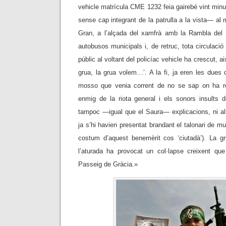
vehicle matrícula CME 1232 feia gairebé vint min
sense cap integrant de la patrulla a la vista
—
al m
Gran, a l’alçada del xamfrà amb la Rambla del 
autobusos municipals i, de retruc, tota circulaci
públic al voltant del policíac vehicle ha crescut, ai
grua, la grua volem…’. A la fi, ja eren les dues 
mosso que venia corrent de no se sap on ha reti
enmig de la riota general i els sonors insults 
tampoc
—
igual que el Saura
—
explicacions, ni a
ja s’hi havien presentat brandant el talonari de m
costum d’aquest benemèrit cos ‘ciutadà’). La g
l’aturada ha provocat un col·lapse creixent que 
Passeig de Gràcia.»