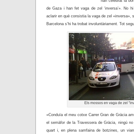
han celebrat la bo
de Gaza i han fet vaga de zel ‘inversa’». No hi
aclarir en què consistia la vaga de zel «inversa», s
Barcelona s’hi ha trobat involuntàriament. Tot segui
Els mossos en vaga de zel "in
«Conduïa el meu cotxe Carrer Gran de Gràcia am
el semàfor de la Travessera de Gràcia, ningú n
quart i, en plena samfaina de botzines, un via