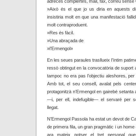
adreces complertes, mail, fax, correu sense
»Això és el que jo us diria en aquests di
insistiria molt en que una manifestació fallid
molt contraproduent.
»Res és fàcil.
»Una abraçada de
»l’Ermengol»
En les seues paraules trasllueix l’íntim pati
ressò obtingut en la convocatòria de supor
tampoc no era pas l’objectiu aleshores, per 
Amb tot, el seu consell, avalat pels cente
protagonitzà n’Ermengol en gairebé setanta a
—
i, per ell, indefugible
—
el servaré per 
llegat.
N’Ermengol Passola ha estat un devot de C
de primera fila, un gran pragmàtic i un home
ara mateix potser el tret personal 