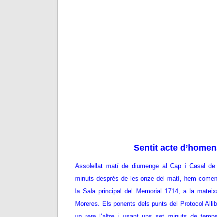
Sentit acte d’homen
Assolellat matí de diumenge al Cap i Casal de
minuts després de les onze del matí, hem comen
la Sala principal del Memorial 1714, a la matei
Moreres. Els ponents dels punts del Protocol All
un rere l’altre i usant uns set minuts de temp