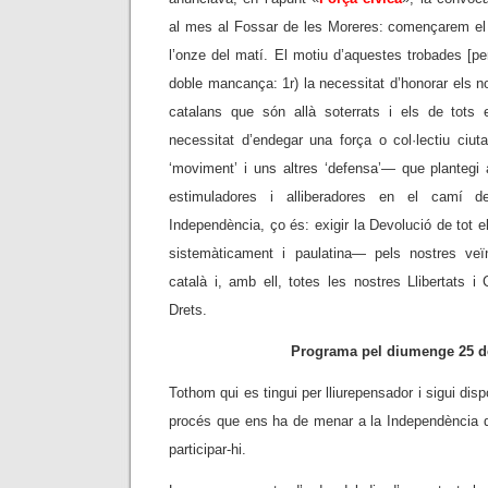
al mes al Fossar de les Moreres: començarem el
l’onze del matí. El motiu d’aquestes trobades [p
doble mancança: 1r) la necessitat d’honorar els no
catalans que són allà soterrats i els de tots 
necessitat d’endegar una força o col·lectiu
ciut
‘moviment’ i uns altres ‘defensa’
— que plantegi a
estimuladores i alliberadores en el camí d
Independència, ço és: exigir la Devolució de tot e
sistemàticament i paulatina— pels nostres veï
català i, amb ell, totes les nostres Llibertats i 
Drets.
Programa pel diumenge 25 d
Tothom qui es tingui per lliurepensador i sigui di
procés que ens ha de menar a la Independència 
participar-hi.