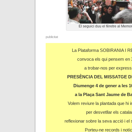
El seguici duu el fèretre al Memo
publicitat
La Plataforma SOBIRANIA I 
convoca els qui pensem en 
a trobar-nos per express
PRESÈNCIA DEL MISSATGE D
Diumenge 4 de gener a les 10
a la Plaça Sant Jaume de B
Volem reviure la plantada que hi i
per desvetllar els catala
reflexionar sobre la seva acció i el
Porteu-ne records i notíc