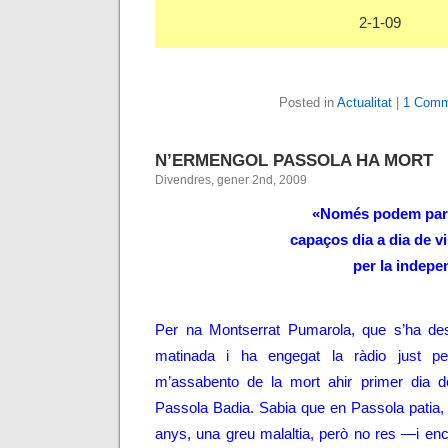
2-1-09
Posted in
Actualitat
|
1 Comm
N’ERMENGOL PASSOLA HA MORT
Divendres, gener 2nd, 2009
«Només podem parl
capaços dia a dia de viu
per la indepe
Per na Montserrat Pumarola, que s’ha de
matinada i ha engegat la ràdio just per
m’assabento de la mort ahir primer dia 
Passola Badia. Sabia que en Passola patia,
anys, una greu malaltia, però no res
—
i en