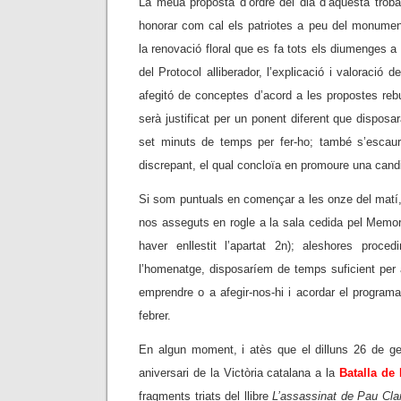
La meua proposta d’ordre del dia d’aquesta trobad
honorar com cal els patriotes a peu del monument
la renovació floral que es fa tots els diumenges a 
del Protocol alliberador, l’explicació i valoració d
afegitó de conceptes d’acord a les propostes re
serà justificat per un ponent diferent que disposa
set minuts de temps per fer-ho; també s’escaur
discrepant, el qual concloïa en promoure una cand
Si som puntuals en començar a les onze del matí, i
nos asseguts en rogle a la sala cedida pel Memor
haver enllestit l’apartat 2n); aleshores proce
l’homenatge, disposaríem de temps suficient per a
emprendre o a afegir-nos-hi i acordar el program
febrer.
En algun moment, i atès que el dilluns 26 de
aniversari de la Victòria catalana a la
Batalla de
fragments triats del llibre
L’assassinat de Pau Clar