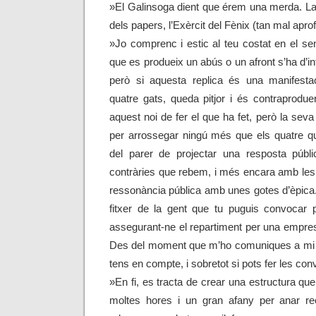
»El Galinsoga dient que érem una merda. La
dels papers, l’Exèrcit del Fènix (tan mal aprofi
»Jo comprenc i estic al teu costat en el s
que es produeix un abús o un afront s’ha d’in
però si aquesta replica és una manifestac
quatre gats, queda pitjor i és contraproduen
aquest noi de fer el que ha fet, però la sev
per arrossegar ningú més que els quatre q
del parer de projectar una resposta públi
contràries que rebem, i més encara amb les
ressonància pública amb unes gotes d’èpica
fitxer de la gent que tu puguis convocar p
assegurant-ne el repartiment per una empre
Des del moment que m’ho comuniques a mi vo
tens en compte, i sobretot si pots fer les con
»En fi, es tracta de crear una estructura qu
moltes hores i un gran afany per anar rec