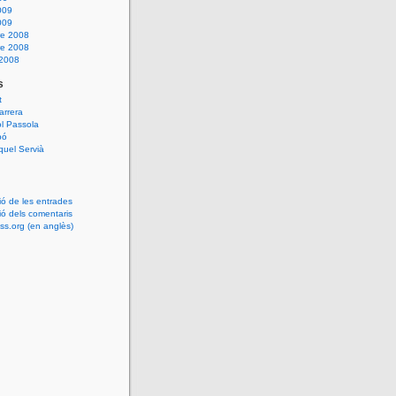
009
009
e 2008
e 2008
 2008
s
t
arrera
l Passola
bó
uel Servià
ió de les entrades
ió dels comentaris
s.org (en anglès)