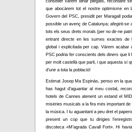
conseller vàrem dinar plegats, recordaré s
que abocàrem tot el nostre optimisme en la
Govern del PSC, presidit per Maragall podia
possible un avenç de Catalunya; afegint-se
tots els seus drets morals (per no dir-ne patr
entrant directe en les sumes exactes de 
global i explicitada per cap. Vàrem acabar
PSC podria fer conscients dels diners que li 
per molt castellà que parli, i que aquesta sí qu
d’unir a tota la població!
Estimat
Josep Ma Espinàs
, penso en la qua
has hagut d’aguantar al meu costat, recor
hotels de Cannes atenent un estand el MID
misèries musicals a la fira més important de 
la música. I tu aguantant a peu dret el paper
present un cop que tu dirigies l’enregist
discoteca «M’agrada Cavall Fort». Hi havia