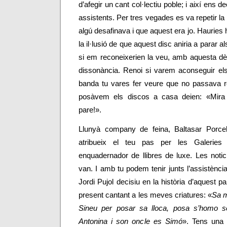
d’afegir un cant col·lectiu poble; i així ens d
assistents. Per tres vegades es va repetir l
algú desafinava i que aquest era jo. Hauries 
la il·lusió de que aquest disc aniria a parar al
si em reconeixerien la veu, amb aquesta dè
dissonància. Renoi si varem aconseguir els
banda tu vares fer veure que no passava re
posàvem els discos a casa deien: «Mira 
pare!».
Llunyà company de feina,
Baltasar Porce
atribueix el teu pas per les Galeries
enquadernador de llibres de luxe. Les not
van. I amb tu podem tenir junts l’assistènci
Jordi Pujol decisiu en la història d’aquest pa
present cantant a les meves criatures: «
Sa m
Sineu per posar sa lloca, posa s’homo seu
Antonina i son oncle es Simó
».
Tens una n