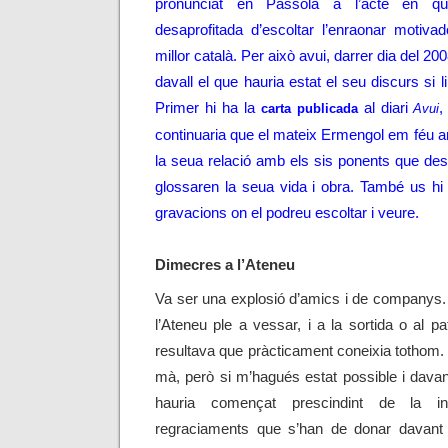
pronunciat en Passola a l’acte en qüe
desaprofitada d’escoltar l’enraonar motivad
millor català. Per això avui, darrer dia del 2
davall el que hauria estat el seu discurs si l
Primer hi ha la
al diari
,
carta publicada
Avui
continuaria que el mateix Ermengol em féu ar
la seua relació amb els sis ponents que de
glossaren la seua vida i obra. També us hi
gravacions on el podreu escoltar i veure.
Dimecres a l’Ateneu
Va ser una explosió d’amics i de companys. H
l’Ateneu ple a vessar, i a la sortida o al pa
resultava que pràcticament coneixia tothom.
mà, però si m’hagués estat possible i davant
hauria començat prescindint de la ine
regraciaments que s’han de donar davant 