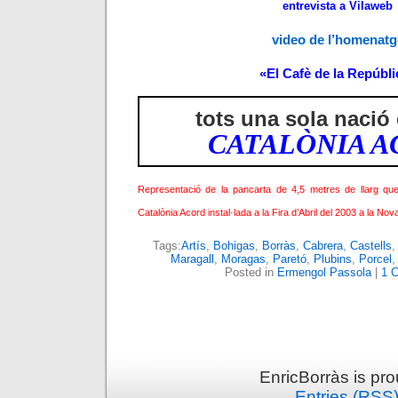
entrevista a Vilaweb
video de l’homenatg
«El Cafè de la Repúbli
tots una sola nació
CATALÒNIA 
Representació de la pancarta de 4,5 metres de llarg qu
Catalònia Acord instal·lada a la Fira d’Abril del 2003 a la No
Tags:
Artís
,
Bohigas
,
Borràs
,
Cabrera
,
Castells
Maragall
,
Moragas
,
Paretó
,
Plubins
,
Porcel
Posted in
Ermengol Passola
|
1 
EnricBorràs is pr
Entries (RSS