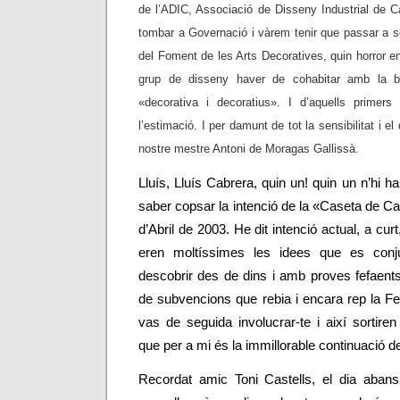
de l’ADIC, Associació de Disseny Industrial de C
tombar a Governació i vàrem tenir que passar a ser
del Foment de les Arts Decoratives, quin horror en
grup de disseny haver de cohabitar amb la be
«decorativa i decoratius». I d’aquells prime
l’estimació. I per damunt de tot la sensibilitat i e
nostre mestre Antoni de Moragas Gallissà.
Lluís,
Lluís Cabrera
, quin un! quin un n’hi h
saber copsar la intenció de la «Caseta de Ca
d’Abril de 2003. He dit intenció actual, a curt,
eren moltíssimes les idees que es con
descobrir des de dins i amb proves fefaents,
de subvencions que rebia i encara rep la Fer
vas de seguida involucrar-te i així sortire
que per a mi és la immillorable continuació d
Recordat amic
Toni Castells
, el dia aban