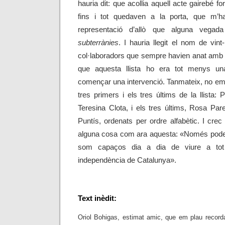
hauria dit: que acollia aquell acte gairebé 
fins i tot quedaven a la porta, que m’h
representació d’allò que alguna vega
subterrànies
. I hauria llegit el nom de vint
col·laboradors que sempre havien anat amb m
que aquesta llista ho era tot menys u
començar una intervenció. Tanmateix, no em 
tres primers i els tres últims de la llista: 
Teresina Clota, i els tres últims, Rosa Pare
Puntís, ordenats per ordre alfabètic. I cr
alguna cosa com ara aquesta: «Només podem
som capaços dia a dia de viure a tot r
independència de Catalunya».
Text inèdit:
Oriol Bohigas, estimat amic, que em plau recorda