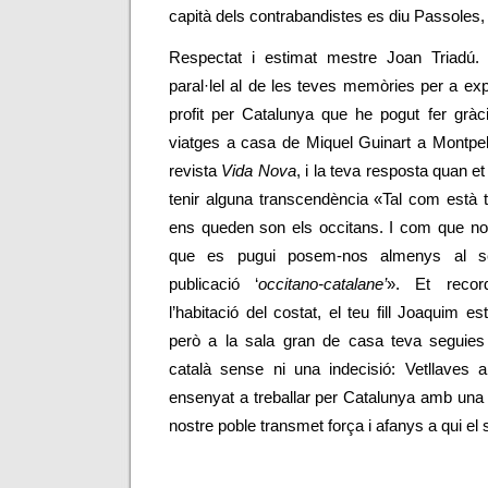
capità dels contrabandistes es diu Passoles, 
Respectat i estimat mestre
Joan Triadú.
paral·lel al de les teves memòries per a exp
profit per Catalunya que he pogut fer gràc
viatges a casa de Miquel Guinart a Montpel
revista
Vida Nova
, i la teva resposta quan 
tenir alguna transcendència «Tal com està 
ens queden son els occitans. I com que no
que es pugui posem-nos almenys al s
publicació ‘
occitano-catalane’
».
Et recor
l’habitació del costat, el teu fill Joaquim es
però a la sala gran de casa teva seguies
català sense ni una indecisió: Vetllaves 
ensenyat a treballar per Catalunya amb una
nostre poble transmet força i afanys a qui el 