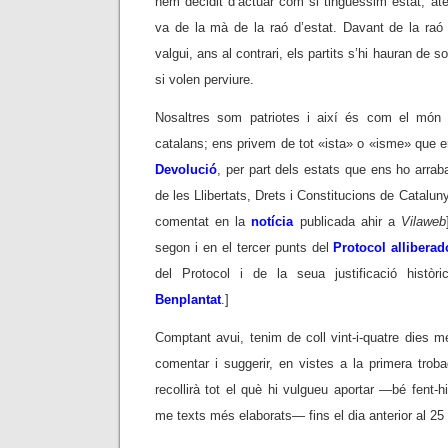
hem decidit d’actuar com si tinguéssim estat, atè
va de la mà de la raó d’estat. Davant de la raó 
valgui, ans al contrari, els partits s’hi hauran de 
si volen perviure.
Nosaltres som patriotes i així és com el món e
catalans; ens privem de tot «ista» o «isme» que e
Devolució
, per part dels estats que ens ho arrab
de les Llibertats, Drets i Constitucions de Cataluny
comentat en la
notícia
publicada ahir a
Vilaweb
segon i en el tercer punts del
Protocol alliberad
del Protocol i de la seua justificació històri
Benplantat
.]
Comptant avui, tenim de coll vint-i-quatre dies m
comentar i suggerir, en vistes a la primera trob
recollirà tot el què hi vulgueu aportar —bé fent-h
me texts més elaborats— fins el dia anterior al 25