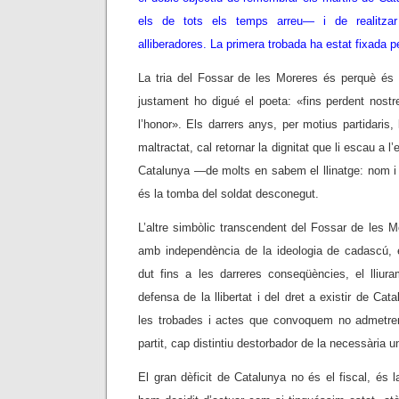
els de tots els temps arreu— i de realitzar
alliberadores. La primera trobada ha estat fixada 
La tria del Fossar de les Moreres és perquè és e
justament ho digué el poeta: «fins perdent nostr
l’honor». Els darrers anys, per motius partidaris, 
maltractat, cal retornar la dignitat que li escau a l
Catalunya —de molts en sabem el llinatge: nom 
és la tomba del soldat desconegut.
L’altre simbòlic transcendent del Fossar de les Mo
amb independència de la ideologia de cadascú, e
dut fins a les darreres conseqüències, el lliur
defensa de la llibertat i del dret a existir de Ca
les trobades i actes que convoquem no admetr
partit, cap distintiu destorbador de la necessària un
El gran dèficit de Catalunya no és el fiscal, és 