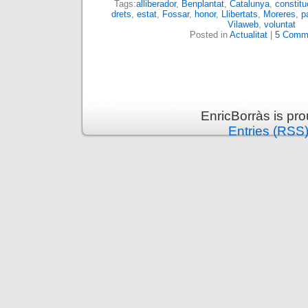
Tags:
alliberador
,
Benplantat
,
Catalunya
,
constitu
drets
,
estat
,
Fossar
,
honor
,
Llibertats
,
Moreres
,
p
Vilaweb
,
voluntat
Posted in
Actualitat
|
5 Comm
EnricBorràs is pr
Entries (RSS