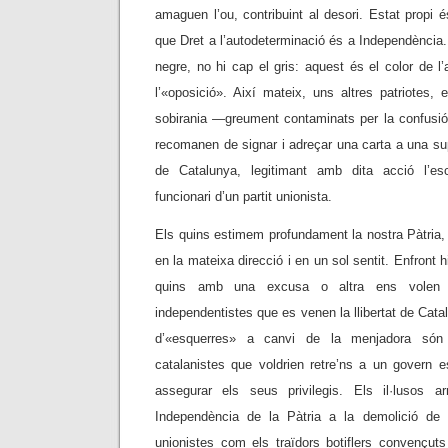
amaguen l’ou, contribuint al desori. Estat propi 
que Dret a l’autodeterminació és a Independència.
negre, no hi cap el gris: aquest és el color de l’ac
l’«oposició». Així mateix, uns altres patriotes,
sobirania —greument contaminats per la confusi
recomanen de signar i adreçar una carta a una s
de Catalunya, legitimant amb dita acció l’esc
funcionari d’un partit unionista.
Els quins estimem profundament la nostra Pàtria, 
en la mateixa direcció i en un sol sentit. Enfront h
quins amb una excusa o altra ens volen l
independentistes que es venen la llibertat de Cat
d’«esquerres» a canvi de la menjadora són
catalanistes que voldrien retre’ns a un govern 
assegurar els seus privilegis. Els il·lusos 
Independència de la Pàtria a la demolició de l
unionistes com els traïdors botiflers convençu