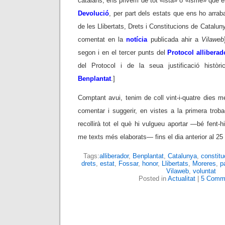
catalans; ens privem de tot «ista» o «isme» que e
Devolució
, per part dels estats que ens ho arrab
de les Llibertats, Drets i Constitucions de Cataluny
comentat en la
notícia
publicada ahir a
Vilaweb
segon i en el tercer punts del
Protocol alliberad
del Protocol i de la seua justificació històri
Benplantat
.]
Comptant avui, tenim de coll vint-i-quatre dies m
comentar i suggerir, en vistes a la primera trob
recollirà tot el què hi vulgueu aportar —bé fent-h
me texts més elaborats— fins el dia anterior al 25
Tags:
alliberador
,
Benplantat
,
Catalunya
,
constitu
drets
,
estat
,
Fossar
,
honor
,
Llibertats
,
Moreres
,
p
Vilaweb
,
voluntat
Posted in
Actualitat
|
5 Comm