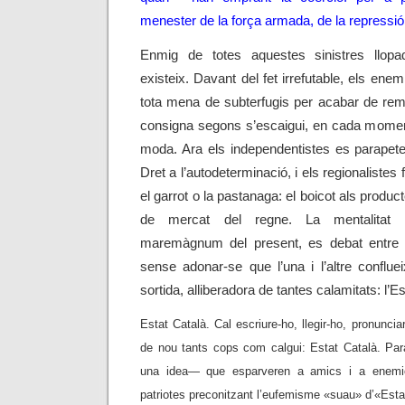
menester de la força armada, de la repressió 
Enmig de totes aquestes sinistres llopa
existeix. Davant del fet irrefutable, els ene
tota mena de subterfugis per acabar de rem
consigna segons s’escaigui, en cada moment
moda. Ara els independentistes es parapete
Dret a l’autodeterminació, i els regionalistes 
el garrot o la pastanaga: el boicot als produc
de mercat del regne. La mentalitat c
maremàgnum del present, es debat entre la
sense adonar-se que l’una i l’altre conflue
sortida, alliberadora de tantes calamitats: l’Es
Estat Català. Cal escriure-ho, llegir-ho, pronunciar
de nou tants cops com calgui: Estat Català. Pa
una idea— que esparveren a amics i a enemi
patriotes preconitzant l’eufemisme «suau» d’«Estat