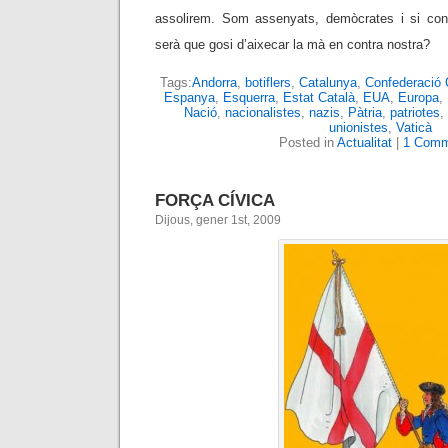
assolirem. Som assenyats, demòcrates i si conv
serà que gosi d’aixecar la mà en contra nostra?
Tags:
Andorra
,
botiflers
,
Catalunya
,
Confederació 
Espanya
,
Esquerra
,
Estat Català
,
EUA
,
Europa
,
Nació
,
nacionalistes
,
nazis
,
Pàtria
,
patriotes
,
unionistes
,
Vaticà
Posted in
Actualitat
|
1 Comm
FORÇA CÍVICA
Dijous, gener 1st, 2009