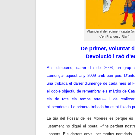
Abanderat de regiment català (ori
d'en Francesc Riart)
De primer, voluntat d
Devolució i raó d’e
Ahir dimecres, darrer dia del 2008, un grup 
començar aquest any 2009 amb bon peu. D’antu
una trobada el darrer diumenge de cada mes al 
el doble objectiu de remembrar els màrtirs de Cata
els de tots els temps arreu— i de realitzar
alliberadores. La primera trobada ha estat fixada 
La tria del Fossar de les Moreres és perquè és e
justament ho digué el poeta: «fins perdent nostr
l’honor». Els darrers anys, per motius partidaris, 