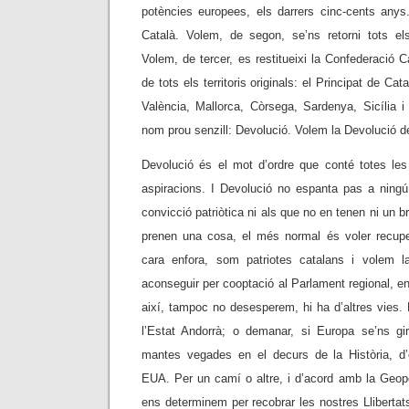
potències europees, els darrers cinc-cents anys.
Català. Volem, de segon, se’ns retorni tots els
Volem, de tercer, es restitueixi la Confederació C
de tots els territoris originals: el Principat de Ca
València, Mallorca, Còrsega, Sardenya, Sicília i
nom prou senzill: Devolució. Volem la Devolució de
Devolució és el mot d’ordre que conté totes les 
aspiracions. I Devolució no espanta pas a ningú,
convicció patriòtica ni als que no en tenen ni un br
prenen una cosa, el més normal és voler recupe
cara enfora, som patriotes catalans i volem 
aconseguir per cooptació al Parlament regional, en
així, tampoc no desesperem, hi ha d’altres vies.
l’Estat Andorrà; o demanar, si Europa se’ns g
mantes vegades en el decurs de la Història, d’
EUA. Per un camí o altre, i d’acord amb la Geop
ens determinem per recobrar les nostres Llibertats