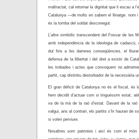
maltractat, cal retornar la dignitat que li escau a l
Catalunya —de molts en sabem el llinatge: nom 
és la tomba del soldat desconegut.
L’altre simbòlic transcendent del Fossar de les Mo
amb independència de la ideologia de cadascú, e
dut fins a les darreres conseqüències, el lliur
defensa de la llibertat i del dret a existir de Ca
les trobades i actes que convoquem no admetr
partit, cap distintiu destorbador de la necessària un
El gran dèficit de Catalunya no és el fiscal, és 
hem decidit d’actuar com si tinguéssim estat, atè
va de la mà de la raó d’estat. Davant de la raó 
valgui, ans al contrari, els partits s’hi hauran de 
si volen perviure.
Nosaltres som patriotes i així és com el món e