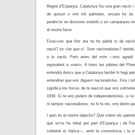
Regne d’Espanya. Catalunya fou una gran nació i 
de quinze o vint mil patriotes, encara ho és
perdre’ns en divisions estèrils o en campanyes inú
al nostre favor.
Fixeu-vos que fins ara no he parlat ni de naci
nació? és clar que sí. Som nacionalistes? també,
a la nació. Però arreu del món —ens agradi
equivalent a «nazi». A totes les pàtries del Plan
entendrà doncs que a Catalunya també hi hagi patr
entendran que ens diguem nacionalistes. Fins i to
significa les forces de la reacció que ens sotmete
1939. Si no ens podem dir independentistes, si no
ni tampoc nacionalistes, no hi fa res, ens direm p
I quin és el nostre objectiu? Què volem els patriot
que se’ns ha robat per part d’Espanya i de Fra
sobretot el Vaticà—, amb la connivència i la tr