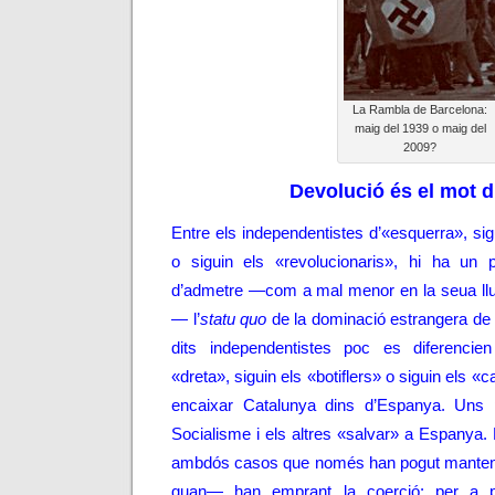
La Rambla de Barcelona:
maig del 1939 o maig del
2009?
Devolució és el mot d
Entre els independentistes d’«esquerra», sigu
o siguin els «revolucionaris», hi ha un
d’admetre —com a mal menor en la seua llui
— l’
statu quo
de la dominació estrangera de l
dits independentistes poc es diferencien
«dreta», siguin els «botiflers» o siguin els «
encaixar Catalunya dins d’Espanya. Uns p
Socialisme i els altres «salvar» a Espanya.
ambdós casos que només han pogut mantenir
quan— han emprant la coerció: per a p