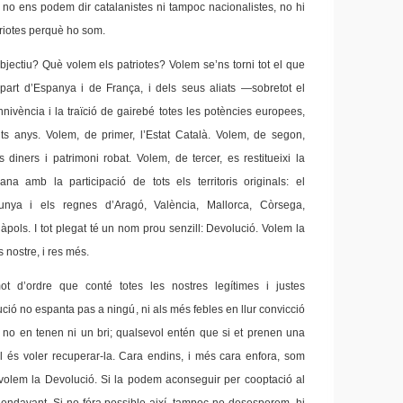
i no ens podem dir catalanistes ni tampoc nacionalistes, no hi
triotes perquè ho som.
objectiu? Què volem els patriotes? Volem se’ns torni tot el que
part d’Espanya i de França, i dels seus aliats —sobretot el
nivència i la traïció de gairebé totes les potències europees,
nts anys. Volem, de primer, l’Estat Català. Volem, de segon,
ls diners i patrimoni robat. Volem, de tercer, es restitueixi la
na amb la participació de tots els territoris originals: el
unya i els regnes d’Aragó, València, Mallorca, Còrsega,
Nàpols. I tot plegat té un nom prou senzill: Devolució. Volem la
 nostre, i res més.
t d’ordre que conté totes les nostres legítimes i justes
ució no espanta pas a ningú, ni als més febles en llur convicció
ue no en tenen ni un bri; qualsevol entén que si et prenen una
 és voler recuperar-la. Cara endins, i més cara enfora, som
i volem la Devolució. Si la podem aconseguir per cooptació al