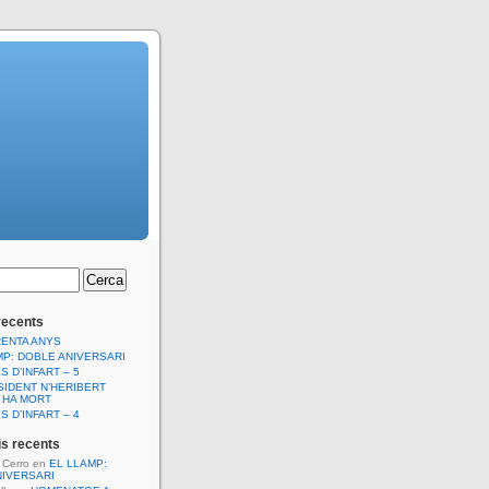
recents
RENTA ANYS
MP: DOBLE ANIVERSARI
S D’INFART – 5
SIDENT N’HERIBERT
 HA MORT
S D’INFART – 4
s recents
l Cerro
en
EL LLAMP:
NIVERSARI