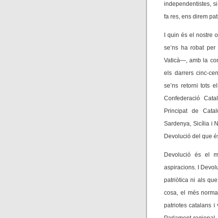
independentistes, s
fa res, ens direm pa
I quin és el nostre 
se’ns ha robat per 
Vaticà—, amb la con
els darrers cinc-ce
se’ns retorni tots e
Confederació Catala
Principat de Catal
Sardenya, Sicília i 
Devolució del que és
Devolució és el mo
aspiracions. I Devol
patriòtica ni als q
cosa, el més normal
patriotes catalans 