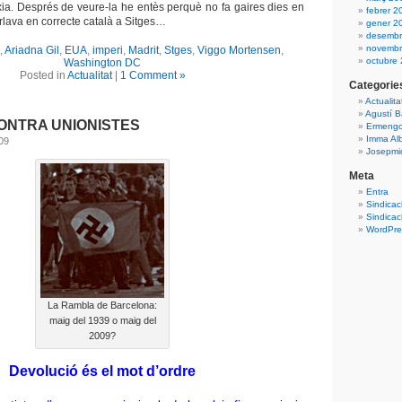
xia. Després de veure-la he entès perquè no fa gaires dies en
febrer 2
lava en correcte català a Sitges…
gener 2
desembr
novembr
,
Ariadna Gil
,
EUA
,
imperi
,
Madrit
,
Stges
,
Viggo Mortensen
,
octubre
Washington DC
Posted in
Actualitat
|
1 Comment »
Categorie
Actualita
Agustí B
ONTRA UNIONISTES
Ermengo
Imma Al
09
Josepmiq
Meta
Entra
Sindicac
Sindicac
WordPres
La Rambla de Barcelona:
maig del 1939 o maig del
2009?
Devolució és el mot d’ordre