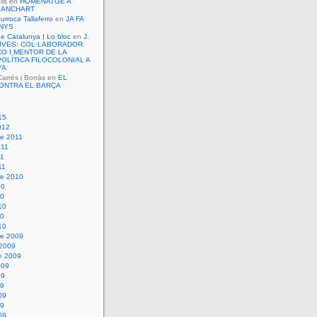
lls
en
HOMENATGE A
LANCHART
urroca Tallaferro
en
JA FA
ANYS
de Catalunya | Lo bloc
en
J.
VIVES: COL·LABORADOR
O I MENTOR DE LA
OLÍTICA FILOCOLONIAL A
YA
rrés i Borràs
en
EL
ONTRA EL BARÇA
15
012
e 2011
011
11
11
e 2010
10
10
10
10
10
e 2009
 2009
e 2009
009
09
09
09
09
09