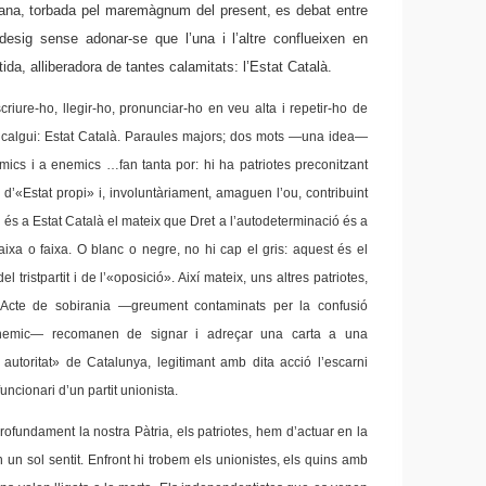
lana, torbada pel maremàgnum del present, es debat entre
 desig sense adonar-se que l’una i l’altre conflueixen en
tida, alliberadora de tantes calamitats: l’Estat Català.
criure-ho, llegir-ho, pronunciar-ho en veu alta i repetir-ho de
 calgui: Estat Català. Paraules majors; dos mots —una idea—
ics i a enemics …fan tanta por: hi ha patriotes preconitzant
d’«Estat propi» i, involuntàriament, amaguen l’ou, contribuint
pi és a Estat Català el mateix que Dret a l’autodeterminació és a
ixa o faixa. O blanc o negre, no hi cap el gris: aquest és el
del tristpartit i de l’«oposició». Així mateix, uns altres patriotes,
’Acte de sobirania —greument contaminats per la confusió
enemic— recomanen de signar i adreçar una carta a una
utoritat» de Catalunya, legitimant amb dita acció l’escarni
funcionari d’un partit unionista.
ofundament la nostra Pàtria, els patriotes, hem d’actuar en la
n un sol sentit. Enfront hi trobem els unionistes, els quins amb