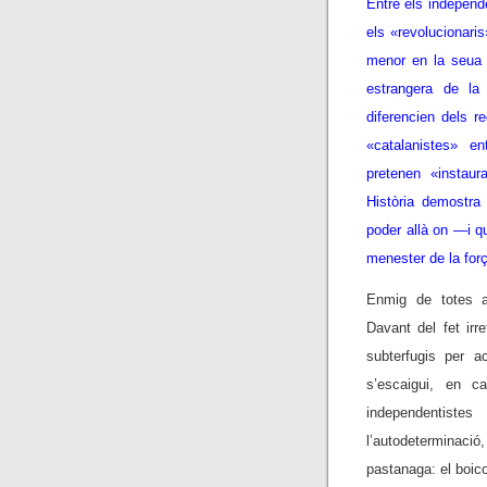
Entre els independe
els «revolucionari
menor en la seua l
estrangera de la
diferencien dels re
«catalanistes» e
pretenen «instaur
Història demostr
poder allà on —i q
menester de la forç
Enmig de totes aq
Davant del fet irr
subterfugis per a
s’escaigui, en 
independentist
l’autodeterminació,
pastanaga: el boico