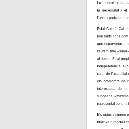
La mentalitat cata
la necessitat i el
l’única porta de sor
Estat Català. Cal es
nou tants cops com
que esparveren a am
l’eufemisme «suau» 
al desori. Estat pro
Independència. O ca
color de l’actualitat 
els promotors de l
interessada de l’
suposada «màxima a
representat pel gris 
Els quins estimem pr
mateixa direcció i e