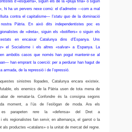
ntistes d’«esquerra», siguin els de la «pluja fina» o siguin
s», hi ha un pervers nexe comú: el d’admetre —com a mal
luita contra el capitalisme— l’
statu quo
de la dominació
 nostra Pàtria. En això dits independentistes poc es
gionalistes de «dreta», siguin els «botiflers» o siguin els
ntestats en encaixar Catalunya dins d’Espanya. Uns
ar» el Socialisme i els altres «salvar» a Espanya. La
a en ambdós casos que només han pogut mantenir-se al
uan— han emprant la coerció: per a perdurar han hagut de
a armada, de la repressió i de l’opressió.
uestes sinistres llopades, Catalunya encara existeix.
efutable, els enemics de la Pàtria usen de tota mena de
cabar de rematar-la. Confondre és la consigna segons
cada moment, a l’ús de l’eslògan de moda. Ara els
es es parapeten rere la «defensa» del Dret a
 i els regionalistes fan servir, en alternança, el garrot o la
t als productes «catalans» o la unitat de mercat del regne.