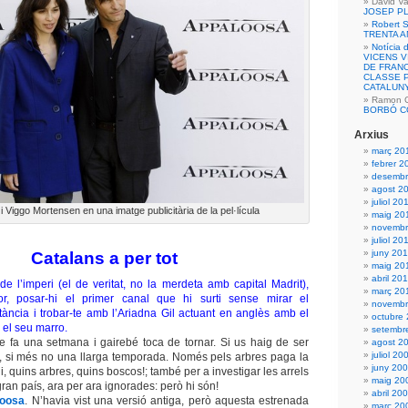
David Va
JOSEP P
Robert S
TRENTA 
Notícia 
VICENS 
DE FRANC
CLASSE P
CATALUN
Ramon Ca
BORBÓ C
Arxius
març 20
febrer 2
desembr
agost 2
juliol 20
 i Viggo Mortensen en una imatge publicitària de la pel·lícula
maig 20
novembr
juliol 20
juny 20
Catalans a per tot
maig 20
abril 20
 de l’imperi (el de veritat, no la merdeta amb capital Madrit),
març 20
or, posar-hi el primer canal que hi surti sense mirar el
novembr
ncia i trobar-te amb l’Ariadna Gil actuant en anglès amb el
octubre
 el seu marro.
setembr
 fa una setmana i gairebé toca de tornar. Si us haig de ser
agost 2
juliol 20
a, si més no una llarga temporada. Només pels arbres paga la
juny 20
 quins arbres, quins boscos!; també per a investigar les arrels
maig 20
ran país, ara per ara ignorades: però hi són!
abril 20
loosa
. N’havia vist una versió antiga, però aquesta estrenada
març 20