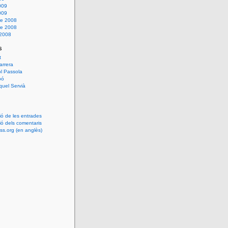
009
009
e 2008
e 2008
 2008
s
t
arrera
l Passola
bó
uel Servià
ió de les entrades
ió dels comentaris
s.org (en anglès)