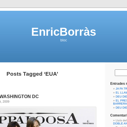
EnricBorràs
bloc
Posts Tagged ‘EUA’
Entrades 
JA FA T
EL LLA
 WASHINGTON DC
DEU DIE
EL PRE
t, 2009
BARRERA
DEU DIE
Comentari
Lluís de
DOBLE A