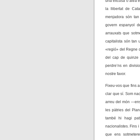
una excusa o altra e
la llibertat de Ca
menjadora són tan 
govern espanyol de
arrauxats que sotme
capitalista són tan
«regió» del Regne d
del cap de quinze 
perdre’ns en divisi
nostre favor.
Fixeu-vos que fins a
clar que sí. Som nac
arreu del món —ens 
les pàtries del Pla
també hi hagi pat
nacionalistes. Fins i
que ens sotmetere