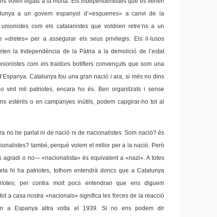
ns volen lligats a la morta. Els independentistes que es venen
talunya a un govern espanyol d’«esquerres» a canvi de la
unionistes com els catalanistes que voldrien retre’ns a un
 «dretes» per a assegurar els seus privilegis. Els il·lusos
ten la Independència de la Pàtria a la demolició de l’estat
 unionistes com els traïdors botiflers convençuts que som una
’Espanya. Catalunya fou una gran nació i ara, si més no dins
o vint mil patriotes, encara ho és. Ben organitzats i sense
ons estèrils o en campanyes inútils, podem capgirar-ho tot al
ra no he parlat ni de nació ni de nacionalistes. Som nació? és
ionalistes? també, perquè volem el millor per a la nació. Però
agradi o no— «nacionalista» és equivalent a «nazi». A totes
neta hi ha patriotes, tothom entendrà doncs que a Catalunya
riotes; per contra molt pocs entendran que ens diguem
 tot a casa nostra «nacionals» significa les forces de la reacció
n a Espanya altra volta el 1939. Si no ens podem dir