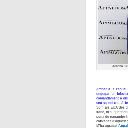
Ariadna Gil
Arribar a la capital
engegar el televis
comandament a distà
seu accent català, té
Som als EUA des de
franc, m’hi quedari
pena de romandre-hi,
catalanes d’aquest g
M’ha agradat
Appa