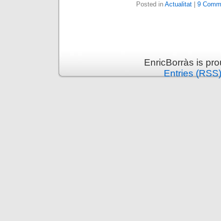
Posted in
Actualitat
|
9 Comm
EnricBorràs is pr
Entries (RSS