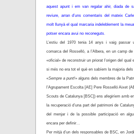
aquest apunt i em van regalar ahir, diada de sa
reviure, arran d’uns comentaris del mateix Carl
molt llunyà el qual marcaria indeleblement la meua
potser encara avui no reconeguts.
L’estiu del 1970 tenia 14 anys i vaig passar u
comarca del Rosselló, a l’Albera, en un camp de t
«oficial» de reconstruir un priorat l’origen del qua
si més no era tot el què en sabíem la majoria dels
«
Sempre a punt!
» alguns dels membres de la Patr
l’Agrupament Escolta [AE] Pere Rosselló Aixet (AE 
Scouts de Catalunya [BSC]) ens afegiríem amb ent
la recuperació d’una part del patrimoni de Catalun
del menjar i de la possible participació en algu
encara per definir…
Per mitjà d’un dels responsables de BSC, en Jordi 