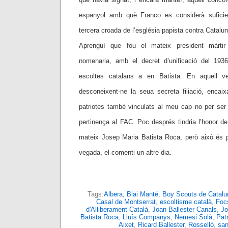
espanyol amb què Franco es considerà suficie
tercera croada de l’església papista contra Catalu
Aprenguí que fou el mateix president màrti
nomenaria, amb el decret d’unificació del 19
escoltes catalans a en Batista. En aquell ve
desconeixent-ne la seua secreta filiació, encai
patriotes també vinculats al meu cap no per ser 
pertinença al FAC. Poc després tindria l’honor d
mateix Josep Maria Batista Roca, però això és par
vegada, el comenti un altre dia.
Tags:
Albera
,
Blai Manté
,
Boy Scouts de Catalu
Casal de Montserrat
,
escoltisme català
,
Foc
d'Alliberament Català
,
Joan Ballester Canals
,
Jo
Batista Roca
,
Lluís Companys
,
Nemesi Solà
,
Pat
Aixet
,
Ricard Ballester
,
Rosselló
,
san