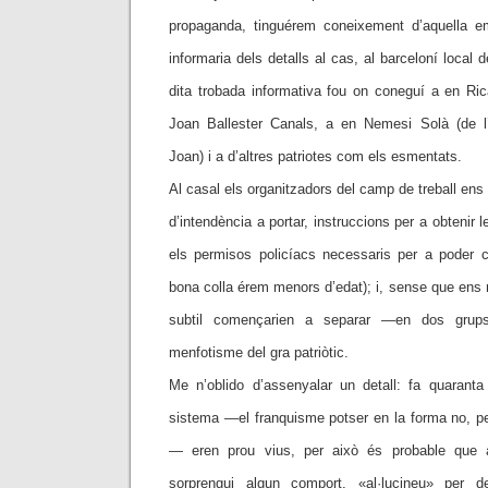
propaganda, tinguérem coneixement d’aquella em
informaria dels detalls al cas, al barceloní local
dita trobada informativa fou on coneguí a en Ricard
Joan Ballester Canals, a en Nemesi Solà (de 
Joan) i a d’altres patriotes com els esmentats.
Al casal els organitzadors del camp de treball ens d
d’intendència a portar, instruccions per a obtenir l
els permisos policíacs necessaris per a poder cr
bona colla érem menors d’edat); i, sense que ens
subtil començarien a separar —en dos grups
menfotisme del gra patriòtic.
Me n’oblido d’assenyalar un detall: fa quaranta
sistema —el franquisme potser en la forma no, pe
— eren prou vius, per això és probable que 
sorprengui algun comport, «al·lucineu» per d