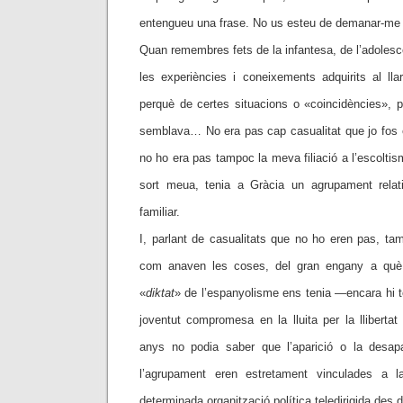
entengueu una frase. No us esteu de demanar-me l
Quan remembres fets de la infantesa, de l’adolescè
les experiències i coneixements adquirits al lla
perquè de certes situacions o «coincidències», 
semblava… No era pas cap casualitat que jo fos e
no ho era pas tampoc la meva filiació a l’escoltism
sort meua, tenia a Gràcia un agrupament relati
familiar.
I, parlant de casualitats que no ho eren pas, ta
com anaven les coses, del gran engany a qu
«
d
iktat
»
de l’espanyolisme ens tenia —encara hi 
joventut compromesa en la lluita per la lliberta
anys no podia saber que l’aparició o la desapa
l’agrupament eren estretament vinculades a 
determinada organització política teledirigida des