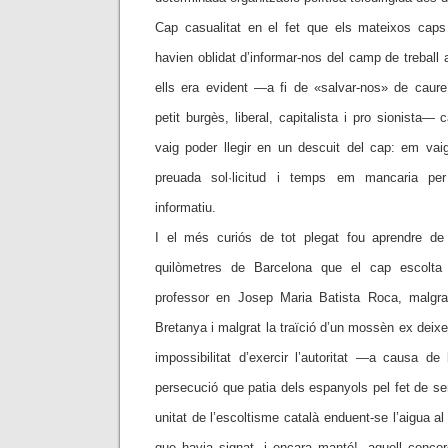
Cap casualitat en el fet que els mateixos caps
havien oblidat d’informar-nos del camp de treball 
ells era evident —a fi de «salvar-nos» de caur
petit burgès, liberal, capitalista i pro sionista— c
vaig poder llegir en un descuit del cap: em vaig
preuada sol·licitud i temps em mancaria pe
informatiu.
I el més curiós de tot plegat fou aprendre d
quilòmetres de Barcelona que el cap escolta 
professor en Josep Maria Batista Roca, malgrat
Bretanya i malgrat la traïció d’un mossèn ex deixe
impossibilitat d’exercir l’autoritat —a causa de 
persecució que patia dels espanyols pel fet de ser
unitat de l’escoltisme català enduent-se l’aigua al
que havia signat, i encara manté!, aquell concor