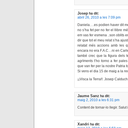
Josep
ha dit:
abril 26, 2010 a les 7:09 pm
Daniela….es podien haver dit m
no s’ha fet per no fer el llibre m
em vas fer esmena ..son oblits e
dir que tot el meu relat s’ha ajus
relatat més accions amb les q
encara no era F.A.C…ni en Carles
també crec que la figura dels t
agrïments t’ho torno a fer pales
que van fer per la nostre Patria t
Si vens el dia 15 de maig a la r
¡¡Visca la Terra!!. Josep Calduch
Jaume Sanz
ha dit:
maig 2, 2010 a les 6:31 pm
Content de tornar-lo llegir. Salu
Xandri
ha dit: