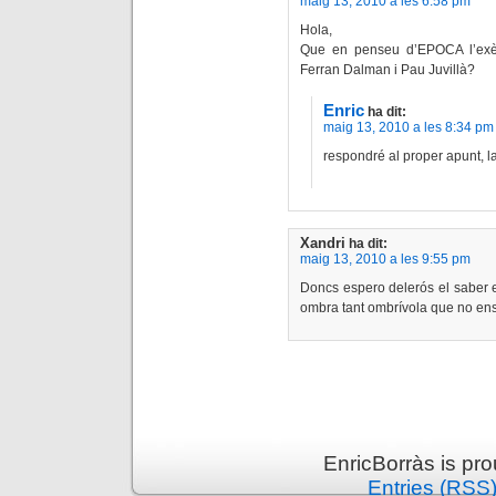
maig 13, 2010 a les 6:58 pm
Hola,
Que en penseu d’EPOCA l’exèrc
Ferran Dalman i Pau Juvillà?
Enric
ha dit:
maig 13, 2010 a les 8:34 pm
respondré al proper apunt, l
Xandri
ha dit:
maig 13, 2010 a les 9:55 pm
Doncs espero delerós el saber e
ombra tant ombrívola que no ens 
EnricBorràs is pr
Entries (RSS