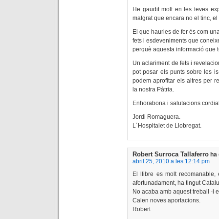
He gaudit molt en les teves exp
malgrat que encara no el tinc, el 
El que hauries de fer és com una 
fets i esdeveniments que coneix
perquè aquesta informació que t
Un aclariment de fets i revelaci
pot posar els punts sobre les i
podem aprofitar els altres per re
la nostra Pàtria.
Enhorabona i salutacions cordial
Jordi Romaguera.
L´Hospitalet de Llobregat.
Robert Surroca Tallaferro
ha 
abril 25, 2010 a les 12:14 pm
El llibre es molt recomanable, e
afortunadament, ha tingut Catalu
No acaba amb aquest treball -i el
Calen noves aportacions.
Robert