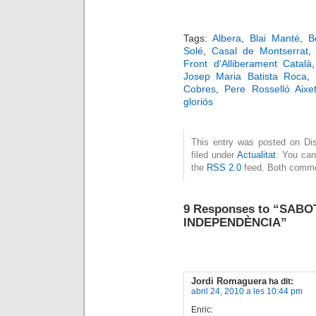
Tags:
Albera
,
Blai Manté
,
B
Solé
,
Casal de Montserrat
Front d'Alliberament Català
Josep Maria Batista Roca
,
Cobres
,
Pere Rosselló Aixe
gloriós
This entry was posted on Dis
filed under
Actualitat
. You can
the
RSS 2.0
feed. Both commen
9 Responses to “SAB
INDEPENDÈNCIA”
Jordi Romaguera
ha dit:
abril 24, 2010 a les 10:44 pm
Enric: