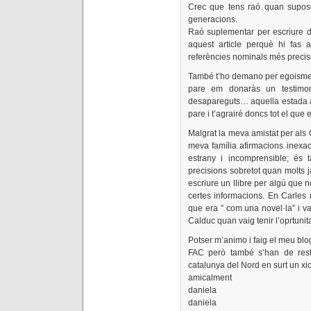
Crec que tens raó quan suposes
generacions.
Raó suplementar per escriure d
aquest article perquè hi fas 
referències nominals més prec
També t’ho demano per egoisme p
pare em donaràs un testimo
desapareguts… aquella estada a 
pare i t’agrairé doncs tot el que 
Malgrat la meva amistat per als G
meva família afirmacions inexac
estrany i incomprensible; és 
precisions sobretot quan molts 
escriure un llibre per algú que n
certes informacions. En Carles
que era ” com una novel·la” i va
Calduc quan vaig tenir l’oprtunita
Potser m’animo i faig el meu blo
FAC però també s’han de resta
catalunya del Nord en surt un x
amicalment
daniela
daniela