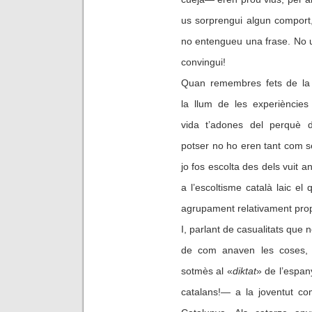
us sorprengui algun comport,
no entengueu una frase. No 
convingui!
Quan remembres fets de la i
la llum de les experiències
vida t’adones del perquè d
potser no ho eren tant com 
jo fos escolta des dels vuit a
a l’escoltisme català laic el
agrupament relativament proper
I, parlant de casualitats que
de com anaven les coses,
sotmès al
«
d
iktat
»
de l’espan
catalans!— a la joventut com