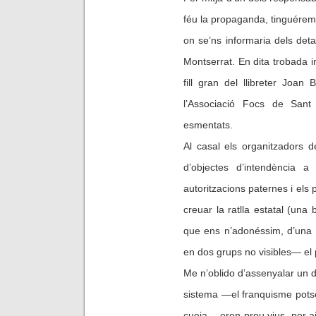
féu la propaganda, tinguérem
on se’ns informaria dels detal
Montserrat. En dita trobada i
fill gran del llibreter Joa
l’Associació Focs de Sant
esmentats.
Al casal els organitzadors d
d’objectes d’intendència a 
autoritzacions paternes i els
creuar la ratlla estatal (una
que ens n’adonéssim, d’una
en dos grups no visibles— el p
Me n’oblido d’assenyalar un de
sistema —el franquisme potse
cueja— eren prou vius, per a