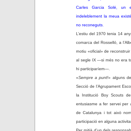
Carles Garcia Solé, un e
indeleblement la meua exist
no reconeguts.
L’estiu del 1970 tenia 14 any
comarca del Rosselló, a l’Alb
motiu «oficial» de reconstruir
al segle IX —si més no era t
hi participaríem—.
«
Sempre a punt!
» alguns de
Secció de l’Agrupament Escol
la Institució Boy Scouts 
entusiasme a fer servei per 
de Catalunya i tot això nom
participació en alguna activit
Per mitjà d’un dels responsab