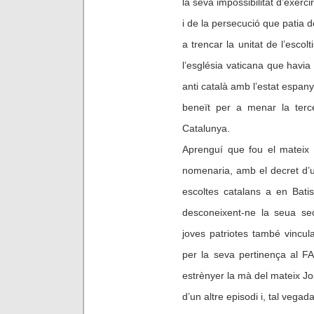
la seva impossibilitat d’exerci
i de la persecució que patia d
a trencar la unitat de l’escol
l’església vaticana que havia
anti català amb l’estat espan
beneït per a menar la terce
Catalunya.
Aprenguí que fou el mateix 
nomenaria, amb el decret d’u
escoltes catalans a en Batis
desconeixent-ne la seua sec
joves patriotes també vincul
per la seva pertinença al F
estrènyer la mà del mateix Jo
d’un altre episodi i, tal vegad