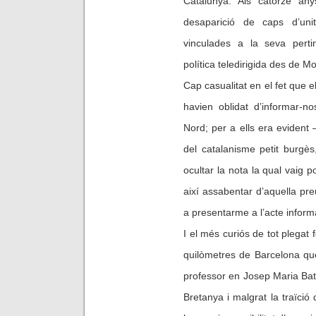
Catalunya. Als catorze an
desaparició de caps d’uni
vinculades a la seva pert
política teledirigida des de M
Cap casualitat en el fet que e
havien oblidat d’informar-n
Nord; per a ells era eviden
del catalanisme petit burgès, 
ocultar la nota la qual vaig p
així assabentar d’aquella pr
a presentarme a l’acte informa
I el més curiós de tot plega
quilòmetres de Barcelona que
professor en Josep Maria Batis
Bretanya i malgrat la traïció