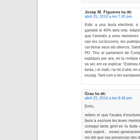
Josep M. Figueres
ha dit:
abril 25, 2010 a les 7:45 pm
Estic a una taula electoral, a 
gairebé el 40% dels vots -totals!
que t’animés a unes memòries de
van les col.leccions, les publi
cal donar veus als silencis. Salu
PD: Tinc el parlament de Compa
expliquis per ara, en la roròpi
va ser, em va explicar. “Estimeu C
tarda, i el matí, i la nit d’ahir, 
escaig. Tant com a les europees
Grau
ha dit:
abril 25, 2010 a les 8:46 pm
Enric,
reitero el que t’acaba d’escriu
favor a escriure les teves memòri
conegut tanta gent en la lluita
sinó urgent… noves generacion
res del que vas presenciar des d