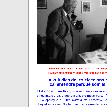
Enric Borràs Cubells —el meu pare— al seu despat
revisant amb Jaume Vicens Vives (que parla per t
A vuit dies de les eleccions 
cal entendre perquè som al 
El dia 27 en Pere Ribot, mossèn poeta desterrat 
cinquanta-sis anys que casaria els meus pares.
1954 aparegué el llibre
Notícia de Catalunya
: 
d’aquelles noces. No fou pas cap casualitat atès