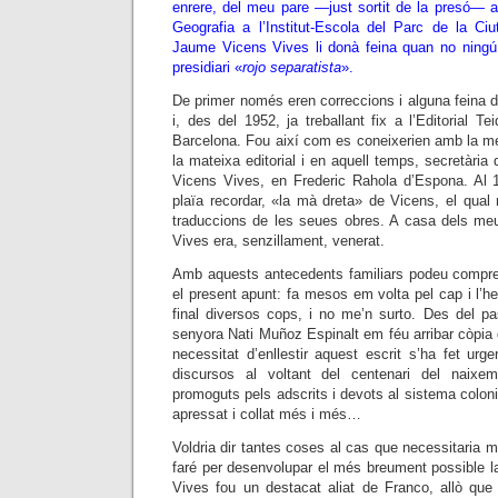
enrere, del meu pare —just sortit de la presó— 
Geografia a l’Institut-Escola del Parc de la Ciu
Jaume Vicens Vives li donà feina quan no ningú 
presidiari «
rojo separatista
».
De primer només eren correccions i alguna feina d
i, des del 1952, ja treballant fix a l’Editorial T
Barcelona. Fou així com es coneixerien amb la me
la mateixa editorial i en aquell temps, secretària
Vicens Vives, en Frederic Rahola d’Espona. Al 1
plaïa recordar, «la mà dreta» de Vicens, el qual 
traduccions de les seues obres. A casa dels m
Vives era, senzillament, venerat.
Amb aquests antecedents familiars podeu comprend
el present apunt: fa mesos em volta pel cap i l’h
final diversos cops, i no me’n surto. Des del p
senyora Nati Muñoz Espinalt em féu arribar còpia d
necessitat d’enllestir aquest escrit s’ha fet urge
discursos al voltant del centenari del nai
promoguts pels adscrits i devots al sistema colo
apressat i collat més i més…
Voldria dir tantes coses al cas que necessitaria m
faré per desenvolupar el més breument possible 
Vives fou un destacat aliat de Franco, allò que