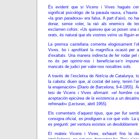
És evident que si Vicens i Vives hagués cerca
significat psicològic de la paraula rauxa, s’hauri
«la gran paradoxa» era falsa. A part d’això, no ha
donar, sense voler, la raó als enemics de le
exclamen cofois: «Us queixeu que us posen una c
orats, és natural que els vostres veïns us lliguin 
La premsa castellana comenta elogiosament l’ob
Vives, bo i aprofitant la magnífica ocasió per 
d’exaltats. Una manera indirecta de fer rodar pe
no és per oprimir-nos i beneficiar-se’n impu
mancats de judici per valer-nos nosaltres sols.
A través de l’escletxa de
Notícia de Catalunya
, t
la cabota: diuen que, al costat del seny, tenim l’
la enajenación
» (
Diario de Barcelona
, 9-4-1955). À
tesi de Vicens i Vives afirmant: «
el hombre ca
aceptación epicúrea de la existencia a un desati
refrenado
» (
Lecturas
, abril 1955).
Els comentaris d’aquest tipus, que per llur semb
consigna oficial, es prodiguen a cor què vols. La 
es pregunti: per ventura existeix un desdoblament
El mateix Vicens i Vives, exhaurit fins la d