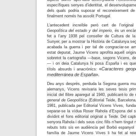
específiques senyes d’identitat, el desenvolupam
dels quals podria suposar el reconeixement d
finalment només ha assolit Portugal.
L’antecedent increïble però cert de l’original
Geopolítica del estado y del imperio
, és un encàr
fet a l’any 1938 pel conseller de Cultura de la
Sunyer, per a mostrar la Història de Catalunya segu
acabada la guerra i per tal de congraciar-se a
estat depurat, Jaume Vicens aprofita aquell origin
sobretot la cartografia
—
base, segons Vicens, de 
—
i on deia Catalunya hi posa
España
i es que
«
Caracteres geopo
títols absurds i anacrònics:
mediterránea de España
».
Deu anys després, perduda la Segona guerra mun
alemanys, Vicens revisaria les seves tesis primi
inicial del llibre aparegut al 1940, publicant-lo d
general de Geopolítica
(
Editorial Teide, Barcelona
1981, publicada per Editorial Vicens Vives, fund
separar-se la vídua Roser Rahola d’Espona del 
dividint el fons editorial originat a Teide. Del ca
senyora Rahola i dels seus cinc fills n’hem tingut n
rebuts tots sis en audiència pel Borbó espanyol
família de Jaume Vicens Vives li ha fet al reie