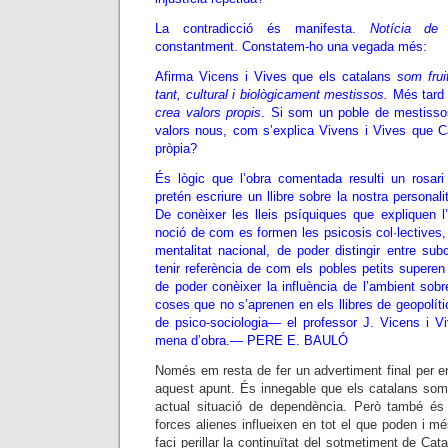
La contradicció és manifesta.
Notícia de 
constantment. Constatem-ho una vegada més:
Afirma Vicens i Vives que els catalans
som frui
tant, cultural i biològicament mestissos.
Més tard 
crea valors propis
. Si som un poble de mestisso
valors nous, com s’explica Vivens i Vives que Ca
pròpia?
És lògic que l’obra comentada resulti un rosari 
pretén escriure un llibre sobre la nostra personal
De conèixer les lleis psíquiques que expliquen l
noció de com es formen les psicosis col·lectives
mentalitat nacional, de poder distingir entre sub
tenir referència de com els pobles petits superen ll
de poder conèixer la influència de l’ambient sobre
coses que no s’aprenen en els llibres de geopolíti
de psico-sociologia— el professor J. Vicens i Vi
mena d’obra.—
PERE E. BAULÓ
Només em resta de fer un advertiment final per enl
aquest apunt. És innegable que els catalans som
actual situació de dependència. Però també és
forces alienes influeixen en tot el que poden i mé
faci perillar la continuïtat del sotmetiment de Ca