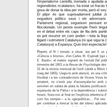
l’imperialisme castellà, menada o ajudada a
regionalistes «catalans», ha estat un fracàs t
gosa de donar la idea per morta, però el se
El pitjor és que suposadament jubilat Jo
seguidors polítics seus i els adversari
Parlament regional, segueixen pensant e
filocolonials. Un penós exemple l’hem ting
en el debat entre els caps de fila dels partit
es pot resumir en com poden
—
tota la llo
lligant i sotmetent Catalunya (ni que sigui la
C
Catalunya
) a Espanya. Quin trist espectacle!
R
eprès el fil i tornats a situar, ara per fi us p
«Ciència o lirisme», d’en Carles M. Espinalt [qui
E. Bauló», el mateix signant de l’estudi
Del pobl
trimestre del 1953 a la
Revue de Psychologie des
31 de la revista mensual de l’exili català a Mèxic
maig del 1955). Llegiu-lo amb atenció, és una
crít
frivolitat i a les contradiccions de Vicens Vives le
amatent, no s’està pas d’assenyalar-ho amb
servirien en safata de plata la falsària justificació
espanyola de la Pàtria i a la dependència i subm
forans; fixeu-vos al final en l’explícita referència 
com fou sempre
—
a la «geopolítica»… Pel seu i
per contribuir a trencar la llei del silenci aplicad