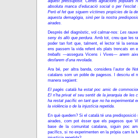
aquest pressupòsit. Certes agitacions populars n
absoluta manca d’educació social o per l’esclat d
Però el fet que siguem víctimes propícies de la de
aquesta demagògia, sinó per la nostra predisposi
airades.
Després del diagnòstic, vol calmar-nos:
Les rauxes
seny és allò que perdura
. Amb tot, creu que les r
poder tan fort que, talment, el lector té la sen
ens passem la vida refent els plats trencats en e
treballs
—assegura Vicens i Vives—
anem aixe
desfarem d’una revolada
.
Ara bé, per altra banda, considera l’autor de
No
catalans som un poble de pagesos. I descriu el n
manera següent:
El pagès català ha estat poc amic de commocion
El n’ha privat el seu sentit de la jerarquia de le
ha restat pacífic en tant que no ha experimentat en
la violència o de la injustícia repetida
.
En què quedem? Si el català té una predisposició 
airades, com pot ésser que els pagesos que Vi
base de la comunitat catalana, siguin poc a
pacífics, si no experimenten en la pròpia carn la fe
injustícia repetida?