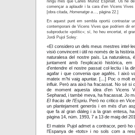
ningú més que Carles Muñoz Espinalt. Us he de
començar a aplaudir i la cara d’en Vicens Vives
[obra citada,
Homenatge a…
, pàgina 22.]
En aquest punt em sembla oportú contrastar un
contemporani de Vicens Vives que podríem dir en
subproducte «polític»; sí, ho heu encertat, el gran 
Jordi Pujol Soley:
«
El considero un dels meus mestres intel·l
visió convincent i útil no només de la històri
naturalesa del nostre país. La naturalesa, 
juntament amb l’explicació històrica, e
d’entendre el nostre passat col·lectiu i la d
agafar i que convenia que agafés. I això v
mateix m’hi vaig apuntar. […] Poc o molt e
influir. Però ara això ha fracassat. No sé si 
de moment aquesta idea d’en Vicens Vi
Sepharad, i també meva, ha fracassat. Jo mat
El fracàs de l’Espriu
. Però no critico en Vic
un plantejament generós i en més d’un aspe
que fa al gran diàleg i a la gran entesa, ha
pàgina 14, núm. 1993, 7 a 13 de maig del 201
El mateix Pujol admet a contracor, però ho 
l’Espanya de «tots» i no sols com a resul