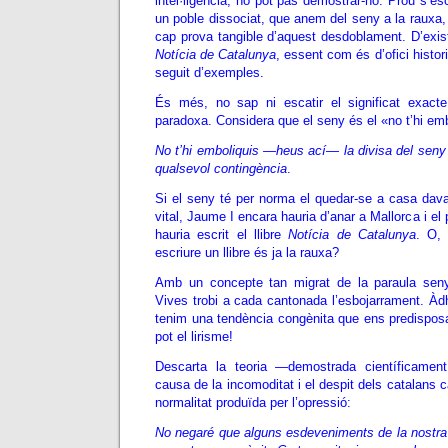
intel·ligència, no pot pas demostrar-ho. Prou s’e
un poble dissociat, que anem del seny a la rauxa
cap prova tangible d’aquest desdoblament. D’existi
Notícia de Catalunya
, essent com és d’ofici histor
seguit d’exemples.
És més, no sap ni escatir el significat exact
paradoxa. Considera que el seny és el «no t’hi emb
No t’hi emboliquis
—
heus ací
—
la divisa del sen
qualsevol contingència
.
Si el seny té per norma el quedar-se a casa dava
vital, Jaume I encara hauria d’anar a Mallorca i el
hauria escrit el llibre
Notícia de Catalunya
. O, 
escriure un llibre és ja la rauxa?
Amb un concepte tan migrat de la paraula seny
Vives trobi a cada cantonada l’esbojarrament. Àd
tenim una tendència congènita que ens predisposa
pot el lirisme!
Descarta la teoria —demostrada científicamen
causa de la incomoditat i el despit dels catalans 
normalitat produïda per l’opressió:
No negaré que alguns esdeveniments de la nostra hi