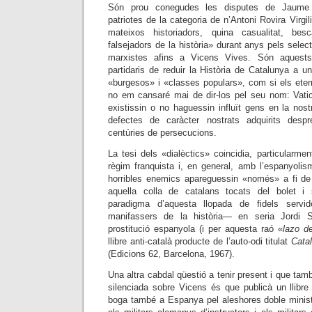
Són prou conegudes les disputes de Jaume 
patriotes de la categoria de n’Antoni Rovira Virgil
mateixos historiadors, quina casualitat, bes
falsejadors de la història» durant anys pels selec
marxistes afins a Vicens Vives. Són aquests
partidaris de reduir la Història de Catalunya a u
«burgesos» i «classes populars», com si els ete
no em cansaré mai de dir-los pel seu nom: Vat
existissin o no haguessin influït gens en la nost
defectes de caràcter nostrats adquirits desp
centúries de persecucions.
La tesi dels «dialèctics» coincidia, particularme
règim franquista i, en general, amb l’espanyolis
horribles enemics apareguessin «només» a fi de
aquella colla de catalans tocats del bolet i
paradigma d’aquesta llopada de fidels servid
manifassers de la història— en seria Jordi S
prostitució espanyola (i per aquesta raó «
lazo de
llibre anti-català producte de l’auto-odi titulat
Cata
(Edicions 62, Barcelona, 1967).
Una altra cabdal qüestió a tenir present i que ta
silenciada sobre Vicens és que publicà un llibr
boga també a Espanya pel aleshores doble minis