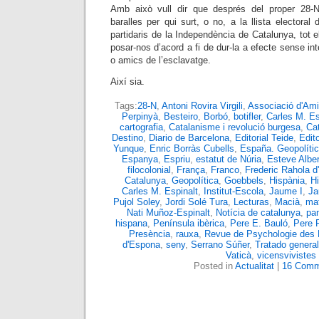
Amb això vull dir que després del proper 28
baralles per qui surt, o no, a la llista electoral 
partidaris de la Independència de Catalunya, tot
posar-nos d’acord a fi de dur-la a efecte sense int
o amics de l’esclavatge.
Així sia.
Tags:
28-N
,
Antoni Rovira Virgili
,
Associació d'Ami
Perpinyà
,
Besteiro
,
Borbó
,
botifler
,
Carles M. Es
cartografia
,
Catalanisme i revolució burgesa
,
Ca
Destino
,
Diario de Barcelona
,
Editorial Teide
,
Edit
Yunque
,
Enric Borràs Cubells
,
España. Geopolític
Espanya
,
Espriu
,
estatut de Núria
,
Esteve Alber
filocolonial
,
França
,
Franco
,
Frederic Rahola 
Catalunya
,
Geopolítica
,
Goebbels
,
Hispània
,
H
Carles M. Espinalt
,
Institut-Escola
,
Jaume I
,
Ja
Pujol Soley
,
Jordi Solé Tura
,
Lecturas
,
Macià
,
mat
Nati Muñoz-Espinalt
,
Notícia de catalunya
,
pa
hispana
,
Península ibèrica
,
Pere E. Bauló
,
Pere 
Presència
,
rauxa
,
Revue de Psychologie des 
d'Espona
,
seny
,
Serrano Súñer
,
Tratado general
Vaticà
,
vicensvivistes
Posted in
Actualitat
|
16 Comm