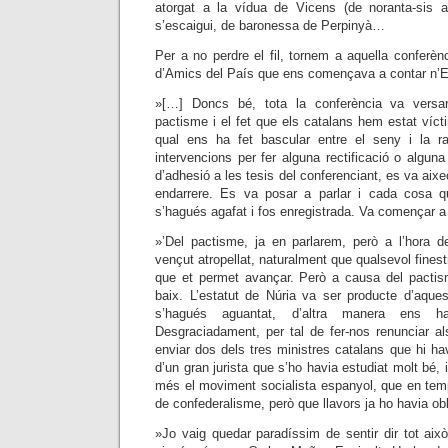
atorgat a la vídua de Vicens (de noranta-sis 
s’escaigui, de baronessa de Perpinyà…
Per a no perdre el fil, tornem a aquella conferèn
d’Amics del País que ens començava a contar n’E
»[…] Doncs bé, tota la conferència va versa
pactisme i el fet que els catalans hem estat vícti
qual ens ha fet bascular entre el seny i la 
intervencions per fer alguna rectificació o alguna
d’adhesió a les tesis del conferenciant, es va aixe
endarrere. Es va posar a parlar i cada cosa q
s’hagués agafat i fos enregistrada. Va començar a 
»’Del pactisme, ja en parlarem, però a l’hora d
vençut atropellat, naturalment que qualsevol finestr
que et permet avançar. Però a causa del pact
baix. L’estatut de Núria va ser producte d’aque
s’hagués aguantat, d’altra manera ens h
Desgraciadament, per tal de fer-nos renunciar al
enviar dos dels tres ministres catalans que hi h
d’un gran jurista que s’ho havia estudiat molt bé,
més el moviment socialista espanyol, que en temp
de confederalisme, però que llavors ja ho havia obl
»Jo vaig quedar paradíssim de sentir dir tot aix