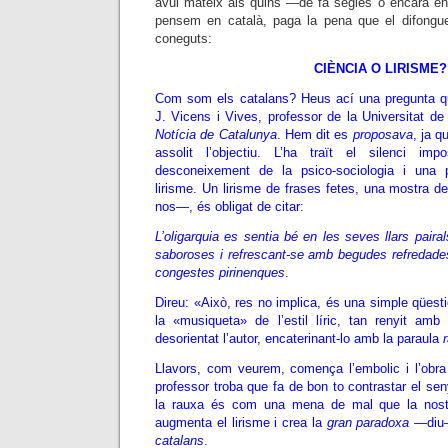
avui mateix als quins —de fa segles o encara 
pensem en català, paga la pena que el difongueu
coneguts:
CIÈNCIA O LIRISME?
Com som els catalans? Heus ací una pregunta q
J. Vicens i Vives, professor de la Universitat de 
Notícia de Catalunya
. Hem dit es
proposava
, ja q
assolit l’objectiu. L’ha traït el silenci im
desconeixement de la psico-sociologia i una p
lirisme. Un lirisme de frases fetes, una mostra de
nos—, és obligat de citar:
L’oligarquia es sentia bé en les seves llars pairal
saboroses i refrescant-se amb begudes refredades
congestes pirinenques
.
Direu: «Això, res no implica, és una simple qüesti
la «musiqueta» de l’estil líric, tan renyit amb l’
desorientat l’autor, encaterinant-lo amb la paraula
Llavors, com veurem, comença l’embolic i l’obra 
professor troba que fa de bon to contrastar el sen
la rauxa és com una mena de mal que la nostr
augmenta el lirisme i crea la
gran paradoxa
—di
catalans
.