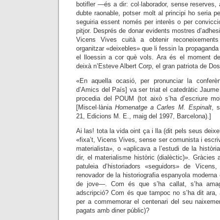
botifler —és a dir: col·laborador, sense reserve
dubte raonable, potser molt al principi ho seria p
seguiria essent només per interès o per convicci
pitjor. Després de donar evidents mostres d’adhesi
Vicens Vives cuità a obtenir reconeixements
organitzar
«deixebles» que li fessin la propaganda 
el lloessin a cor què vols.
Ara és el moment de 
deixà n’Esteve Albert Corp, el gran patriota de Dos
«En aquella ocasió, per pronunciar la conferèn
d’Amics del País] va ser triat el catedràtic Jaum
procedia del POUM (tot això s’ha d’escriure mo
[Miscel·lània
Homenatge a Carles M. Espinalt
, 
21, Edicions M. E., maig del 1997, Barcelona).]
Ai las! tota la vida oint ça i lla (dit pels seus deix
«fixa’t, Vicens Vives, sense ser comunista i escriv
materialista», o «aplicava a l’estudi de la història
dir, el materialisme històric (dialèctic)». Gràcies 
patuleia d’historiadors «seguidors» de Vicen
renovador de la historiografia espanyola modern
de jove—. Com és que s’ha callat, s’ha amag
adscripció? Com és que tampoc no s’ha dit ara, a
per a commemorar el centenari del seu naixement
pagats amb diner públic)?