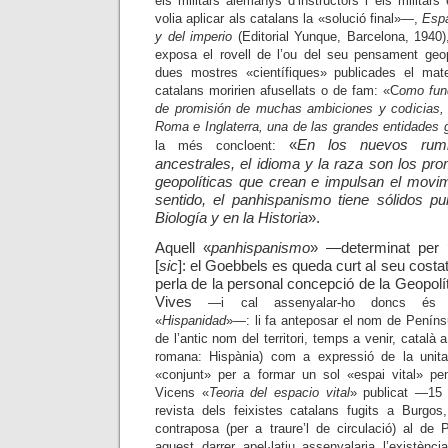
els militars alemanys d’instructors i els militar
volia aplicar als catalans la «solució final»
—,
Espa
y del imperio
(Editorial Yunque, Barcelona, 1940)
exposa el rovell de l’ou del seu pensament geo
dues mostres «científiques» publicades el ma
catalans moririen afusellats o de fam: «C
omo fund
de promisión de muchas ambiciones y codicias,
Roma e Inglaterra, una de las grandes entidades g
«
En los nuevos rum
la més concloent:
ancestrales, el idioma y la raza son los pr
geopolíticas que crean e impulsan el movim
sentido, el panhispanismo tiene sólidos p
Biología y en la Historia
»
.
Aquell «
panhispanismo
»
—
determinat per ‘l
[
sic
]: el Goebbels es queda curt al seu costa
perla de la personal concepció de la Geopol
Vives
—
i cal assenyalar-ho doncs és p
«
Hispanidad
»
—:
li fa anteposar el nom de Penín
de l’antic nom del territori, temps a venir, català 
romana: Hispània) com a expressió de la unitat 
«conjunt» per a formar un sol «espai vital» peni
Vicens «
Teoria del espacio vital
» publicat
—
15 
revista dels feixistes catalans fugits a Burgo
contraposa (per a traure’l de circulació) al de
aquest darrer apel·latiu assenyalaria l’existèn