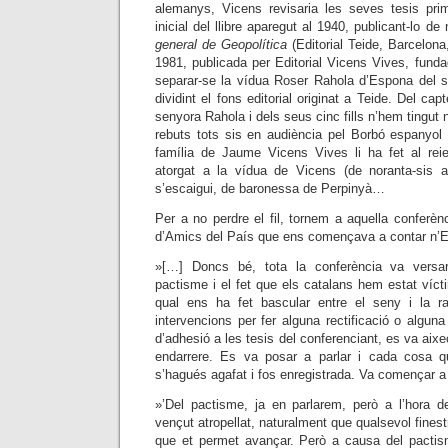
alemanys, Vicens revisaria les seves tesis primi
inicial del llibre aparegut al 1940, publicant-lo d
general de Geopolítica
(
Editorial Teide, Barcelona
1981, publicada per Editorial Vicens Vives, fund
separar-se la vídua Roser Rahola d’Espona del 
dividint el fons editorial originat a Teide. Del ca
senyora Rahola i dels seus cinc fills n’hem tingut n
rebuts tots sis en audiència pel Borbó espanyol
família de Jaume Vicens Vives li ha fet al reie
atorgat a la vídua de Vicens (de noranta-sis 
s’escaigui, de baronessa de Perpinyà…
Per a no perdre el fil, tornem a aquella conferèn
d’Amics del País que ens començava a contar n’E
»[…] Doncs bé, tota la conferència va versa
pactisme i el fet que els catalans hem estat vícti
qual ens ha fet bascular entre el seny i la 
intervencions per fer alguna rectificació o alguna
d’adhesió a les tesis del conferenciant, es va aixe
endarrere. Es va posar a parlar i cada cosa q
s’hagués agafat i fos enregistrada. Va començar a 
»’Del pactisme, ja en parlarem, però a l’hora d
vençut atropellat, naturalment que qualsevol finestr
que et permet avançar. Però a causa del pact