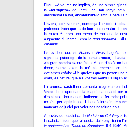
Direu: «Això, res no implica, és una simple qüesti
la «musiqueta» de l’estil líric, tan renyit amb l’
desorientat l’autor, encaterinant-lo amb la paraula
Llavors, com veurem, comença l’embolic i l’obra 
professor troba que fa de bon to contrastar el sen
la rauxa és com una mena de mal que la nostr
augmenta el lirisme i crea la
gran paradoxa
—di
catalans
.
És evident que si Vicens i Vives hagués cerca
significat psicològic de la paraula rauxa, s’hauri
«la gran paradoxa» era falsa. A part d’això, no ha
donar, sense voler, la raó als enemics de le
exclamen cofois: «Us queixeu que us posen una c
orats, és natural que els vostres veïns us lliguin 
La premsa castellana comenta elogiosament l’ob
Vives, bo i aprofitant la magnífica ocasió per 
d’exaltats. Una manera indirecta de fer rodar pe
no és per oprimir-nos i beneficiar-se’n impu
mancats de judici per valer-nos nosaltres sols.
A través de l’escletxa de
Notícia de Catalunya
, t
la cabota: diuen que, al costat del seny, tenim l’
la enajenación
» (
Diario de Barcelona
, 9-4-1955). À