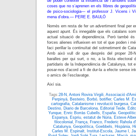
de poder conèixer la influència de l’ambient sobre
coses que no s’aprenen en els llibres de geopolíti
de psico-sociologia— el professor J. Vicens i Vi
mena d’obra.—
PERE E. BAULÓ
Només em resta de fer un advertiment final per enl
aquest apunt. És innegable que els catalans som
actual situació de dependència. Però també és
forces alienes influeixen en tot el que poden i mé
faci perillar la continuïtat del sotmetiment de Ca
Amb això vull dir que després del proper 28
baralles per qui surt, o no, a la llista electoral 
partidaris de la Independència de Catalunya, tot
posar-nos d’acord a fi de dur-la a efecte sense int
o amics de l’esclavatge.
Així sia.
Tags:
28-N
,
Antoni Rovira Virgili
,
Associació d'Ami
Perpinyà
,
Besteiro
,
Borbó
,
botifler
,
Carles M. Es
cartografia
,
Catalanisme i revolució burgesa
,
Ca
Destino
,
Diario de Barcelona
,
Editorial Teide
,
Edit
Yunque
,
Enric Borràs Cubells
,
España. Geopolític
Espanya
,
Espriu
,
estatut de Núria
,
Esteve Alber
filocolonial
,
França
,
Franco
,
Frederic Rahola 
Catalunya
,
Geopolítica
,
Goebbels
,
Hispània
,
H
Carles M. Espinalt
,
Institut-Escola
,
Jaume I
,
Ja
Pujol Soley
,
Jordi Solé Tura
,
Lecturas
,
Macià
,
mat