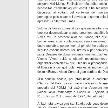
senyora Nati Muñoz Espinalt em féu arribar còpia d
necessitat d’enllestir aquest escrit s’ha fet urge
discursos al voltant del centenari del nai
promoguts pels adscrits i devots al sistema colo
apressat i collat més i més…
Voldria dir tantes coses al cas que necessitaria m
faré per desenvolupar el més breument possible 
Vives fou un destacat aliat de Franco, allò que
botifler —és a dir: col·laborador, sense reserve
dubte raonable, potser molt al principi ho seria p
seguiria essent només per interès o per convicci
pitjor. Després de donar evidents mostres d’adhesi
Vicens Vives cuità a obtenir reconeixements
organitzar
«deixebles» que li fessin la propaganda 
el lloessin a cor què vols.
Ara és el moment de 
deixà n’Esteve Albert Corp, el gran patriota de Dos
«En aquella ocasió, per pronunciar la conferèn
d’Amics del País] va ser triat el catedràtic Jaum
procedia del POUM (tot això s’ha d’escriure mo
[Miscel·lània
Homenatge a Carles M. Espinalt
, 
21, Edicions M. E., maig del 1997, Barcelona).]
Ai las! tota la vida oint ça i lla (dit pels seus deix
«fixa’t, Vicens Vives, sense ser comunista i escriv