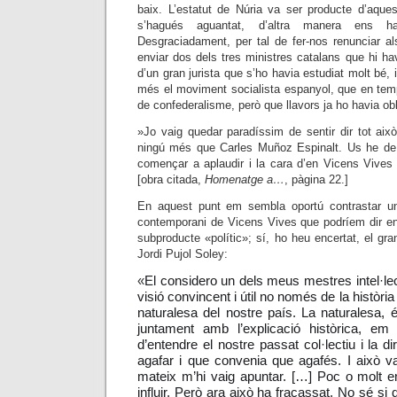
baix. L’estatut de Núria va ser producte d’aque
s’hagués aguantat, d’altra manera ens h
Desgraciadament, per tal de fer-nos renunciar al
enviar dos dels tres ministres catalans que hi h
d’un gran jurista que s’ho havia estudiat molt bé,
més el moviment socialista espanyol, que en temp
de confederalisme, però que llavors ja ho havia obl
»Jo vaig quedar paradíssim de sentir dir tot aix
ningú més que Carles Muñoz Espinalt. Us he de
començar a aplaudir i la cara d’en Vicens Vives
[obra citada,
Homenatge a…
, pàgina 22.]
En aquest punt em sembla oportú contrastar un
contemporani de Vicens Vives que podríem dir en
subproducte «polític»; sí, ho heu encertat, el gran 
Jordi Pujol Soley:
«
El considero un dels meus mestres intel·l
visió convincent i útil no només de la històri
naturalesa del nostre país. La naturalesa, 
juntament amb l’explicació històrica, e
d’entendre el nostre passat col·lectiu i la d
agafar i que convenia que agafés. I això v
mateix m’hi vaig apuntar. […] Poc o molt e
influir. Però ara això ha fracassat. No sé si 