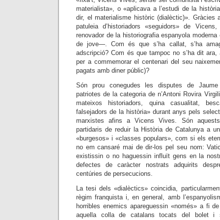
materialista», o «aplicava a l’estudi de la història
dir, el materialisme històric (dialèctic)». Gràcies 
patuleia d’historiadors «seguidors» de Vicen
renovador de la historiografia espanyola modern
de jove—. Com és que s’ha callat, s’ha amag
adscripció? Com és que tampoc no s’ha dit ara, a
per a commemorar el centenari del seu naixement
pagats amb diner públic)?
Són prou conegudes les disputes de Jaume 
patriotes de la categoria de n’Antoni Rovira Virgil
mateixos historiadors, quina casualitat, bes
falsejadors de la història» durant anys pels selec
marxistes afins a Vicens Vives. Són aquests
partidaris de reduir la Història de Catalunya a u
«burgesos» i «classes populars», com si els ete
no em cansaré mai de dir-los pel seu nom: Vat
existissin o no haguessin influït gens en la nost
defectes de caràcter nostrats adquirits desp
centúries de persecucions.
La tesi dels «dialèctics» coincidia, particularme
règim franquista i, en general, amb l’espanyolis
horribles enemics apareguessin «només» a fi de
aquella colla de catalans tocats del bolet i