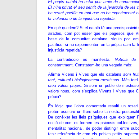
El pagès català ha estat poc amic de commocion
El n’ha privat el seu sentit de la jerarquia de le
ha restat pacífic en tant que no ha experimentat en
la violència o de la injustícia repetida
.
En què quedem? Si el català té una predisposició 
airades, com pot ésser que els pagesos que Vi
base de la comunitat catalana, siguin poc a
pacífics, si no experimenten en la pròpia carn la fe
injustícia repetida?
La contradicció és manifesta.
Notícia de 
constantment. Constatem-ho una vegada més:
Afirma Vicens i Vives que els catalans
som frui
tant, cultural i biològicament mestissos.
Més tard 
crea valors propis
. Si som un poble de mestisso
valors nous, com s’explica Vivens i Vives que Ca
pròpia?
És lògic que l’obra comentada resulti un rosari 
pretén escriure un llibre sobre la nostra personal
De conèixer les lleis psíquiques que expliquen l
noció de com es formen les psicosis col·lectives
mentalitat nacional, de poder distingir entre sub
tenir referència de com els pobles petits superen ll