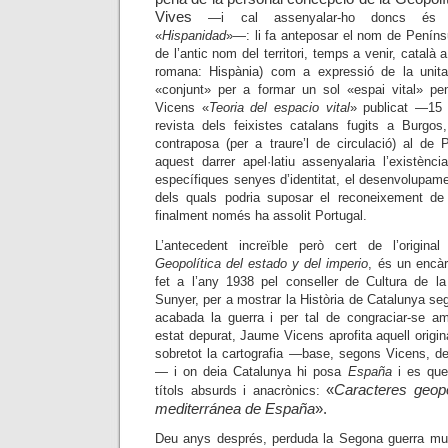
Vives
—
i cal assenyalar-ho doncs és p
«
Hispanidad
»
—:
li fa anteposar el nom de Penín
de l’antic nom del territori, temps a venir, català 
romana: Hispània) com a expressió de la unitat 
«conjunt» per a formar un sol «espai vital» peni
Vicens «
Teoria del espacio vital
» publicat
—
15 
revista dels feixistes catalans fugits a Burgo
contraposa (per a traure’l de circulació) al de
aquest darrer apel·latiu assenyalaria l’existèn
específiques senyes d’identitat, el desenvolupam
dels quals podria suposar el reconeixement d
finalment només ha assolit Portugal.
L’antecedent increïble però cert de l’original
Geopolítica del estado y del imperio
, és un encàr
fet a l’any 1938 pel conseller de Cultura de la
Sunyer, per a mostrar la Història de Catalunya segu
acabada la guerra i per tal de congraciar-se a
estat depurat, Jaume Vicens aprofita aquell origin
sobretot la cartografia
—
base, segons Vicens, de 
—
i on deia Catalunya hi posa
España
i es que
«
Caracteres geopo
títols absurds i anacrònics:
mediterránea de España
».
Deu anys després, perduda la Segona guerra mun