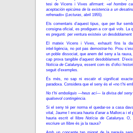
tesi de Vicens i Vives afirmant: «
el hombre ca
aceptación epicúrea de la existencia a un desati
refrenado
» (
Lecturas
, abril 1955).
Els comentaris d’aquest tipus, que per llur semb
consigna oficial, es prodiguen a cor què vols. La 
es pregunti: per ventura existeix un desdoblament
El mateix Vicens i Vives, exhaurit fins la d
intel·ligència, no pot pas demostrar-ho. Prou s’e
un poble dissociat, que anem del seny a la rauxa
cap prova tangible d’aquest desdoblament. D’existi
Notícia de Catalunya
, essent com és d’ofici histor
seguit d’exemples.
És més, no sap ni escatir el significat exact
paradoxa. Considera que el seny és el «no t’hi emb
No t’hi emboliquis
—
heus ací
—
la divisa del sen
qualsevol contingència
.
Si el seny té per norma el quedar-se a casa dava
vital, Jaume I encara hauria d’anar a Mallorca i el
hauria escrit el llibre
Notícia de Catalunya
. O, 
escriure un llibre és ja la rauxa?
Amb un concepte tan migrat de la paraula seny