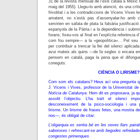
31 de la revista mensual de l’exili català a Mèxic
maig del 1955). Llegiu-lo amb atenció, és una
crít
frivolitat i a les contradiccions de Vicens Vives le
amatent, no s’està pas d’assenyalar-ho amb
servirien en safata de plata la falsària justificació
espanyola de la Pàtria i a la dependència i subm
forans; fixeu-vos al final en l’explícita referència 
com fou sempre
—
a la «geopolítica»… Pel seu i
per contribuir a trencar la llei del silenci aplicad
avui mateix als quins —de fa segles o encara 
pensem en català, paga la pena que el difongueu
coneguts:
CIÈNCIA O LIRISME?
Com som els catalans? Heus ací una pregunta q
J. Vicens i Vives, professor de la Universitat de 
Notícia de Catalunya
. Hem dit es
proposava
, ja q
assolit l’objectiu. L’ha traït el silenci im
desconeixement de la psico-sociologia i una p
lirisme. Un lirisme de frases fetes, una mostra de
nos—, és obligat de citar:
L’oligarquia es sentia bé en les seves llars pairal
saboroses i refrescant-se amb begudes refredades
congestes pirinenques
.