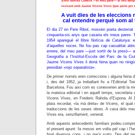
Enric Borràs Cubells —el meu pare— al seu despat
revisant amb Jaume Vicens Vives (que parla per t
A vuit dies de les eleccions 
cal entendre perquè som al 
El dia 27 en Pere Ribot, mossèn poeta desterrat 
cinquanta-sis anys que casaria els meus pares.
1954 aparegué el llibre
Notícia de Catalunya
: 
d’aquelles noces. No fou pas cap casualitat atès
enrere, del meu pare —just sortit de la presó— 
Geografia a l’Institut-Escola del Parc de la Ciu
Jaume Vicens Vives li donà feina quan no ningú 
presidiari «
rojo separatista
».
De primer només eren correccions i alguna feina d
i, des del 1952, ja treballant fix a l’Editorial T
Barcelona. Fou així com es coneixerien amb la me
la mateixa editorial i en aquell temps, secretària
Vicens Vives, en Frederic Rahola d’Espona. Al 1
plaïa recordar, «la mà dreta» de Vicens, el qual 
traduccions de les seues obres. A casa dels m
Vives era, senzillament, venerat.
Amb aquests antecedents familiars podeu comprend
el present apunt: fa mesos em volta pel cap i l’h
final diversos cops, i no me’n surto. Des del p