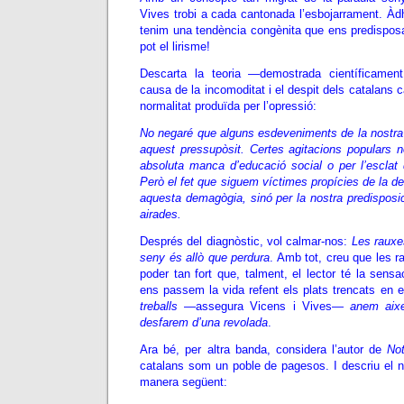
Vives trobi a cada cantonada l’esbojarrament. Àd
tenim una tendència congènita que ens predisposa
pot el lirisme!
Descarta la teoria —demostrada científicamen
causa de la incomoditat i el despit dels catalans 
normalitat produïda per l’opressió:
No negaré que alguns esdeveniments de la nostra hi
aquest pressupòsit. Certes agitacions populars n
absoluta manca d’educació social o per l’esclat d
Però el fet que siguem víctimes propícies de la de
aquesta demagògia, sinó per la nostra predisposi
airades.
Després del diagnòstic, vol calmar-nos:
Les rauxes
seny és allò que perdura
. Amb tot, creu que les r
poder tan fort que, talment, el lector té la sen
ens passem la vida refent els plats trencats en e
treballs
—assegura Vicens i Vives—
anem aixe
desfarem d’una revolada
.
Ara bé, per altra banda, considera l’autor de
No
catalans som un poble de pagesos. I descriu el n
manera següent: