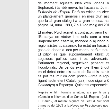
de moment aquesta idea d’en Vicens Vi
Sepharad, i també meva, ha fracassat. Jo mat
El fracàs de l’Espriu
. Però no critico en Vic
un plantejament generós i en més d’un aspe
que fa al gran diàleg i a la gran entesa, ha
pàgina 14, núm. 1993, 7 a 13 de maig del 201
El mateix Pujol admet a contracor, però ho 
l’Espanya de «tots» i no sols com a resul
l’imperialisme castellà, menada o ajudada a
regionalistes «catalans», ha estat un fracàs t
gosa de donar la idea per morta, però el se
El pitjor és que suposadament jubilat Jo
seguidors polítics seus i els adversari
Parlament regional, segueixen pensant e
filocolonials. Un penós exemple l’hem ting
en el debat entre els caps de fila dels partit
es pot resumir en com poden
—
tota la llo
lligant i sotmetent Catalunya (ni que sigui la
C
Catalunya
) a Espanya. Quin trist espectacle!
R
eprès el fil i tornats a situar, ara per fi us p
«Ciència o lirisme», d’en Carles M. Espinalt [qui
E. Bauló», el mateix signant de l’estudi
Del pobl
trimestre del 1953 a la
Revue de Psychologie des