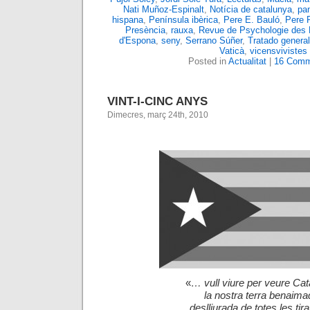
Nati Muñoz-Espinalt
,
Notícia de catalunya
,
pa
hispana
,
Península ibèrica
,
Pere E. Bauló
,
Pere 
Presència
,
rauxa
,
Revue de Psychologie des 
d'Espona
,
seny
,
Serrano Súñer
,
Tratado general
Vaticà
,
vicensvivistes
Posted in
Actualitat
|
16 Comm
VINT-I-CINC ANYS
Dimecres, març 24th, 2010
«
… vull viure per veure Cat
la nostra terra benaima
deslliurada de totes les tira