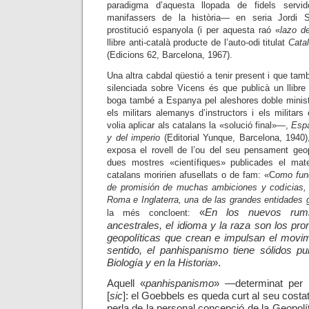
paradigma d’aquesta llopada de fidels servid
manifassers de la història— en seria Jordi S
prostitució espanyola (i per aquesta raó «
lazo de
llibre anti-català producte de l’auto-odi titulat
Cata
(Edicions 62, Barcelona, 1967).
Una altra cabdal qüestió a tenir present i que ta
silenciada sobre Vicens és que publicà un llibr
boga també a Espanya pel aleshores doble minis
els militars alemanys d’instructors i els militar
volia aplicar als catalans la «solució final»
—,
Espa
y del imperio
(Editorial Yunque, Barcelona, 1940)
exposa el rovell de l’ou del seu pensament geo
dues mostres «científiques» publicades el ma
catalans moririen afusellats o de fam: «C
omo fund
de promisión de muchas ambiciones y codicias,
Roma e Inglaterra, una de las grandes entidades g
«
En los nuevos rum
la més concloent:
ancestrales, el idioma y la raza son los pr
geopolíticas que crean e impulsan el movim
sentido, el panhispanismo tiene sólidos p
Biología y en la Historia
»
.
Aquell «
panhispanismo
»
—
determinat per ‘l
[
sic
]: el Goebbels es queda curt al seu costa
perla de la personal concepció de la Geopol