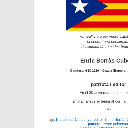
«… vull viure per veure Cata
la nostra terra benaimad
deslliurada de totes les tira
Enric Borràs Cub
Gandesa, 4-IX-1920 – Gràcia (Barcelona)
patriota i editor
En el 30 aniversari del seu t
família i amics el tenim al cor i a
***
Tags:
Barcelona
,
Catalunya
,
editor
,
Enric Borràs 
patriota
,
trentè aniversar