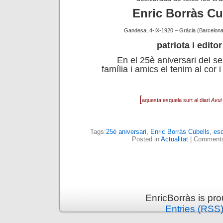
Enric Borràs Cu
Gandesa, 4-IX-1920 – Gràcia (Barcelona)
patriota i editor
En el 25è aniversari del se
família i amics el tenim al cor
[
aquesta esquela surt al diari
Avui
Tags:
25è aniversari
,
Enric Borràs Cubells
,
esq
Posted in
Actualitat
|
Comments
EnricBorràs is pr
Entries (RSS