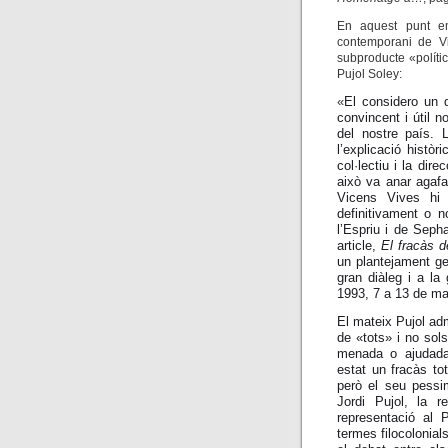
En aquest punt em
contemporani de Vi
subproducte «polític»
Pujol Soley:
«
El considero un 
convincent i útil 
del nostre país. 
l’explicació histò
col·lectiu i la dir
això va anar agafa
Vicens Vives hi 
definitivament o 
l’Espriu i de Seph
article,
El fracàs d
un plantejament ge
gran diàleg i a la
1993, 7 a 13 de ma
El mateix Pujol ad
de «tots» i no sols
menada o ajudada 
estat un fracàs to
però el seu pessi
Jordi Pujol, la r
representació al 
termes filocolonia