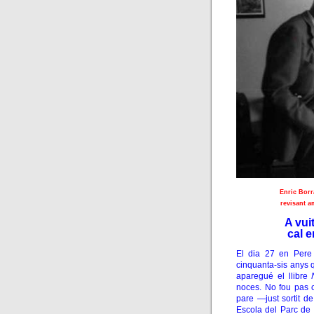
Enric Borr
revisant a
A vui
cal 
El dia 27 en Pere 
cinquanta-sis anys
aparegué el llibre
noces. No fou pas c
pare —just sortit d
Escola del Parc de 