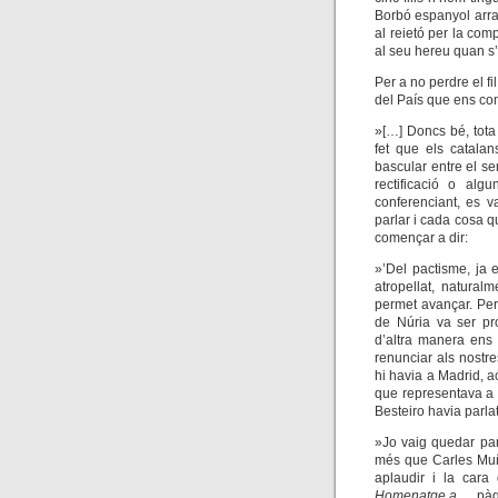
Borbó espanyol arra
al reietó per la comp
al seu hereu quan s
Per a no perdre el f
del País que ens co
»[…] Doncs bé, tota
fet que els catalan
bascular entre el se
rectificació o alg
conferenciant, es v
parlar i cada cosa q
començar a dir:
»’Del pactisme, ja 
atropellat, natural
permet avançar. Per
de Núria va ser pr
d’altra manera ens 
renunciar als nostre
hi havia a Madrid, a
que representava a
Besteiro havia parla
»Jo vaig quedar par
més que Carles Muñ
aplaudir i la cara
Homenatge a…
, pà