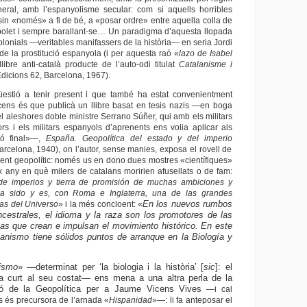
neral, amb l’espanyolisme secular: com si aquells horribles
n «només» a fi de bé, a «posar ordre» entre aquella colla de
 bolet i sempre barallant-se… Un paradigma d’aquesta llopada
colonials —veritables manifassers de la història— en seria Jordi
de la prostitució espanyola (i per aquesta raó «
lazo de Isabel
llibre anti-català producte de l’auto-odi titulat
Catalanisme i
dicions 62, Barcelona, 1967).
üestió a tenir present i que també ha estat convenientment
cens és que publicà un llibre basat en tesis nazis
—en boga
l aleshores doble ministre
Serrano Súñer, qui amb els militars
ors i els militars espanyols d’aprenents ens volia aplicar als
ó final»
—,
España. Geopolítica del estado y del imperio
arcelona, 1940), on l’autor, sense manies, exposa el rovell de
ent geopolític: només us en dono dues mostres «científiques»
x any en què milers de catalans moririen afusellats o de fam:
e imperios y tierra de promisión de muchas ambiciones y
ha sido y es, con Roma e Inglaterra, una de las grandes
«
En los nuevos rumbos
cas del Universo
» i la més concloent:
cestrales, el idioma y la raza son los promotores de las
cas que crean e impulsan el movimiento histórico. En este
panismo tiene sólidos puntos de arranque en la Biología y
ismo
»
—
determinat per ‘la biologia i la història’ [
sic
]: el
 curt al seu costat
—
ens mena a una altra perla de la
ió de la Geopolítica per a Jaume Vicens Vives
—
i cal
 és precursora de l’arnada «
Hispanidad
»
—:
li fa anteposar el