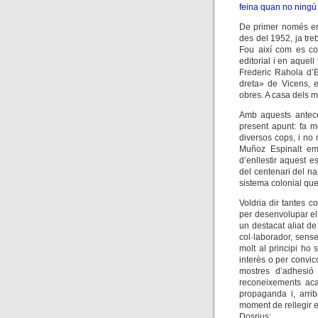
feina quan no ningú 
De primer només ere
des del 1952, ja tre
Fou així com es co
editorial i en aquel
Frederic Rahola d’E
dreta» de Vicens, e
obres. A casa dels 
Amb aquests anteced
present apunt: fa m
diversos cops, i no
Muñoz Espinalt em 
d’enllestir aquest es
del centenari del n
sistema colonial qu
Voldria dir tantes c
per desenvolupar el
un destacat aliat de
col·laborador, sens
molt al principi ho
interès o per convic
mostres d’adhesió
reconeixements aca
propaganda i, arri
moment de rellegir e
Dosrius: