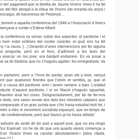
n del pagament que la família de Jaume Vicens Vives li ha fet
ra del títol atorgat a la vídua de Vicens (de noranta-sis anys) i
’escaigui, de baronessa de Perpinyà…
il, tornem a aquella conferència del 1948 a l’Associació d’Amics
mençava a contar n’Esteve Albert:
 la conferència va versar sobre dos aspectes: el pactisme i el
s hem estat víctimes del nostre caràcter, el qual ens ha fet
ny i la rauxa. […] Després d’unes intervencions per fer alguna
una pregunta, però en el fons, d’adhesió a les tesis del
a aixecar un noi jove; era bastant endarrere. Es va posar a
ue va dir llàstima que no s’hagués agafat i fos enregistrada. Va
en parlarem, però a l’hora de pactar, quan ets a baix, vençut
ment que qualsevol finestra que t’obrin et sembla, ja, que et
ò a causa del pactisme som i serem sempre a baix. L’estatut
oducte d’aquest pactisme, i si en Macià s’hagués aguantat,
haurien anat les coses. Desgraciadament, per tal de fer-nos
s drets, ens varen enviar dos dels tres ministres catalans que
companyats d’un gran jurista que s’ho havia estudiat molt bé, i
 més a més el moviment socialista espanyol, que en temps de
t de confederalisme, però que llavors ja ho havia oblidat.’
adíssim de sentir dir tot això a aquell jove, que no era ningú
oz Espinalt. Us he de dir que uns quants vàrem començar a
 d’en Vicens Vives va canviar absolutament.» [obra citada,
gina 22.]