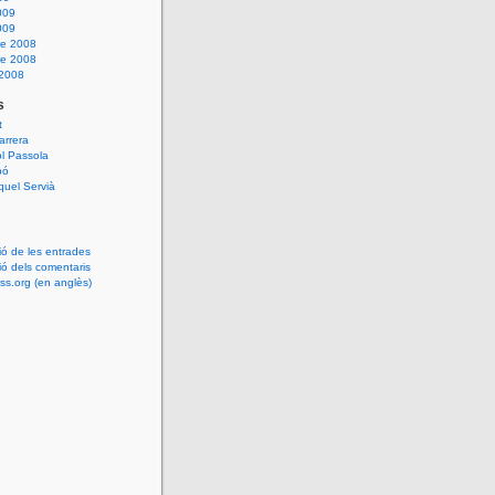
009
009
e 2008
e 2008
 2008
s
t
arrera
l Passola
bó
uel Servià
ió de les entrades
ió dels comentaris
s.org (en anglès)