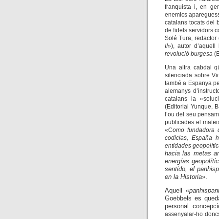
franquista i, en ge
enemics apareguessi
catalans tocats del
de fidels servidors 
Solé Tura, redactor 
II
»), autor d’aquell 
revolució burgesa
(E
Una altra cabdal q
silenciada sobre Vi
també a Espanya pe
alemanys d’instruct
catalans la «soluci
(Editorial Yunque, B
l’ou del seu pensam
publicades el matei
«C
omo fundadora d
codicias, España 
entidades geopolíti
hacia las metas an
energías geopolíti
sentido, el panhis
en la Historia
»
.
Aquell «
panhispan
Goebbels es queda
personal concepc
assenyalar-ho doncs