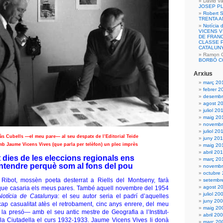
David Va
JOSEP P
Robert S
TRENTA 
Notícia 
VICENS 
DE FRANC
CLASSE P
CATALUN
Ramon Ca
BORBÓ C
Arxius
març 20
febrer 2
desembr
agost 2
juliol 20
maig 20
novembr
juliol 20
às Cubells —el meu pare— al seu despatx de l’Editorial Teide
juny 20
mb Jaume Vicens Vives (que parla per telèfon) un plec imprès
maig 20
abril 20
t dies de les eleccions regionals ens
març 20
entendre perquè som al fons del pou
novembr
octubre
Ribot, mossèn poeta desterrat a Riells del Montseny, farà
setembr
agost 2
 que casaria els meus pares. També aquell novembre del 1954
juliol 20
Notícia de Catalunya
: el seu autor seria el padrí d’aquelles
juny 20
ap casualitat atès el retrobament, cinc anys enrere, del meu
maig 20
e la presó— amb el seu antic mestre de Geografia a l’Institut-
abril 20
la Ciutadella el curs 1932-1933. Jaume Vicens Vives li donà
març 20