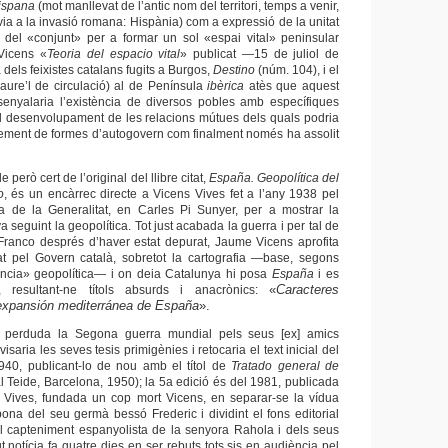
ispana
(mot manllevat de l’antic nom del territori, temps a venir,
via a la invasió romana: Hispània) com a expressió de la unitat
ica del «conjunt» per a formar un sol «espai vital» peninsular
 Vicens «
Teoria del espacio vital
» publicat
—
15 de juliol de
 dels feixistes catalans fugits a Burgos,
Destino
(
núm. 104), i el
raure’l de circulació) al de Península
ibèrica
atès que aquest
ssenyalaria l’existència de diversos pobles amb específiques
 el desenvolupament de les relacions mútues dels quals podria
ement de formes d’autogovern com finalment només ha assolit
 però cert de l’original del llibre citat,
España. Geopolítica del
o
, és un encàrrec directe a Vicens Vives fet a l’any 1938 pel
ra de la Generalitat, en Carles Pi Sunyer, per a mostrar la
a seguint la geopolítica. Tot just acabada la guerra i per tal de
Franco després d’haver estat depurat, Jaume Vicens aprofita
at pel Govern català, sobretot la cartografia
—
base, segons
ncia» geopolítica
—
i on deia Catalunya hi posa
España
i es
«
Caracteres
 resultant-ne títols absurds i anacrònics:
 expansión mediterránea de España
».
 perduda la Segona guerra mundial pels seus [ex] amics
saria les seves tesis primigènies i retocaria el text inicial del
1940, publicant-lo de nou amb el títol de
Tratado general de
al Teide, Barcelona, 1950); la 5a edició és del 1981, publicada
s Vives, fundada un cop mort Vicens, en separar-se la vídua
na del seu germà bessó Frederic i dividint el fons editorial
el capteniment espanyolista de la senyora Rahola i dels seus
ut notícia fa quatre dies en ser rebuts tots sis en audiència pel