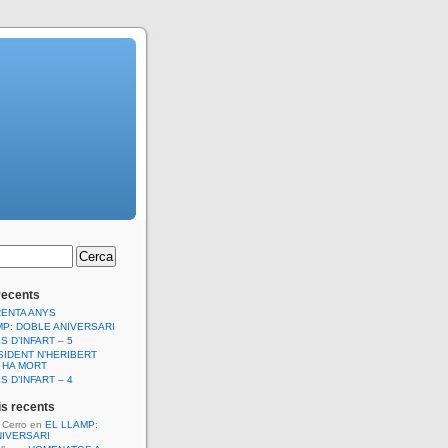
recents
RENTA ANYS
MP: DOBLE ANIVERSARI
S D’INFART – 5
SIDENT N’HERIBERT
 HA MORT
S D’INFART – 4
s recents
l Cerro
en
EL LLAMP:
NIVERSARI