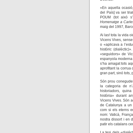
«En aquella ocasió,
del País] va ser tr
POUM (tot això s’h
Homenatge a Carles
maig del 1997, Barc
Ai las! tota la vida o
Vicens Vives, sense 
o «aplicava a l’estud
històric (dialèctic)
«seguidors» de Vic
espanyola moderna 
s’ha amagat tots aq
aprofitant la corru
gran part, sinó tots,
Són prou conegudes
la categoria de n’
historiadors, quin
història» durant an
Vicens Vives. Són aq
de Catalunya a un 
com si els eterns 
nom: Vaticà, França
nostra dissort i en 
patir els catalans c
La tesi dels «dialèc