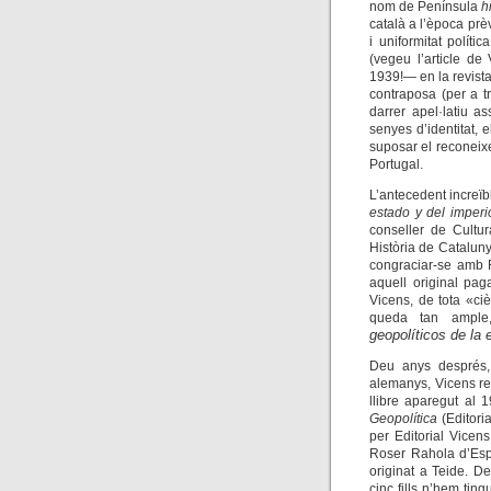
nom de Península
h
català a l’època prè
i uniformitat polít
(vegeu l’article de
1939!
—
en la revista
contraposa (per a t
darrer apel·latiu a
senyes d’identitat,
suposar el reconeix
Portugal.
L’antecedent increïble
estado y del imperi
conseller de Cultu
Història de Cataluny
congraciar-se amb 
aquell original pag
Vicens, de tota «ciè
queda tan ample,
geopolíticos de la
Deu anys després,
alemanys, Vicens revi
llibre aparegut al 
Geopolítica
(
Editori
per Editorial Vicen
Roser Rahola d’Espo
originat a Teide. D
cinc fills n’hem ting