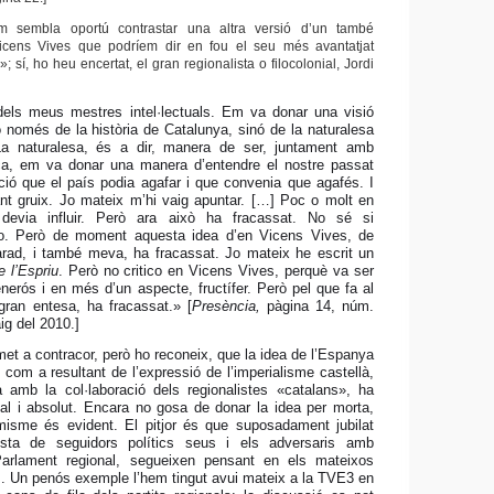
 sembla oportú contrastar una altra versió d’un també
cens Vives que podríem dir en fou el seu més avantatjat
; sí, ho heu encertat, el gran regionalista o filocolonial, Jordi
dels meus mestres intel·lectuals. Em va donar una visió
no només de la història de Catalunya, sinó de la naturalesa
La naturalesa, és a dir, manera de ser, juntament amb
rica, em va donar una manera d’entendre el nostre passat
ecció que el país podia agafar i que convenia que agafés. I
nt gruix. Jo mateix m’hi vaig apuntar. […] Poc o molt en
devia influir. Però ara això ha fracassat. No sé si
no. Però de moment aquesta idea d’en Vicens Vives, de
arad, i també meva, ha fracassat. Jo mateix he escrit un
e l’Espriu
. Però no critico en Vicens Vives, perquè va ser
nerós i en més d’un aspecte, fructífer. Però pel que fa al
 gran entesa, ha fracassat.» [
Presència,
pàgina 14, núm.
ig del 2010.]
met a contracor, però ho reconeix, que la idea de l’Espanya
 com a resultant de l’expressió de l’imperialisme castellà,
amb la col·laboració dels regionalistes «catalans», ha
tal i absolut. Encara no gosa de donar la idea per morta,
misme és evident. El pitjor és que suposadament jubilat
esta de seguidors polítics seus i els adversaris amb
Parlament regional, segueixen pensant en els mateixos
ls. Un penós exemple l’hem tingut avui mateix a la TVE3 en