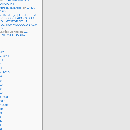
lls
en
HOMENATGE A
LANCHART
urroca Tallaferro
en
JA FA
ANYS
de Catalunya | Lo bloc
en
J.
VIVES: COL·LABORADOR
O I MENTOR DE LA
OLÍTICA FILOCOLONIAL A
YA
rrés i Borràs
en
EL
ONTRA EL BARÇA
15
012
e 2011
011
11
11
e 2010
10
10
10
10
10
e 2009
 2009
e 2009
009
09
09
09
09
09