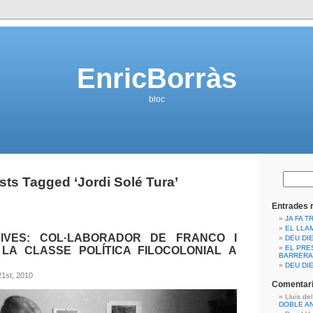
EnricBorràs
bloc
sts Tagged ‘Jordi Solé Tura’
Entrades 
JA FA T
EL LLA
VIVES: COL·LABORADOR DE FRANCO I
DEU DIE
EL PRE
LA CLASSE POLÍTICA FILOCOLONIAL A
BARRERA
DEU DIE
1st, 2010
Comentari
Lluís de
DOBLE A