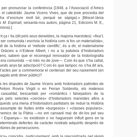
 per pronunciar la conferència [1948, a l’Associació d’Amics
iat el catedràtic Jaume Vicens Vives, que de jove procedia del
a d’escriure molt bé, perquè se sàpiga).» [Miscel·lània
 M. Espinalt
, seixanta-nou autors, pàgina 21, Edicions M. E.,
elona).]
int ça i lla (dit pels seus deixebles, la majoria marxistes): «fixa’t,
ser comunista i escrivia la història com si fos un materialista»,
i de la història el ‘mètode científic’, és a dir, el materialisme
». Gràcies a n’Esteve Albert, i no a la patuleia d’historiadors
ens, sabem que el reconegut renovador de la historiografia
era comunista —si més no de jove—. Com és que s’ha callat,
uests anys tal adscripció? Com és que tampoc no s’ha dit ara,
a d’actes per a commemorar el centenari del seu naixement (en
 pagats amb diner públic)?
 les disputes de Jaume Vicens amb historiadors patriotes de
Antoni Rovira Virgili o en Ferran Soldevila, els mateixos
a casualitat, bescantats per «romàntics i falsejadors de la
ys pels selectes «cercles» d’historiadors marxistes afins a
uests una mena d’historiadors partidaris de reduir la Història
assumpte de lluites entre «burgesos» i «classes populars»,
enemics de la Pàtria —no em cansaré mai de dir-los pel seu
 i Espanya— no existissin o no haguessin influït gens en la
determinats defectes de caràcter nostrats adquirits després de
entúries de persecucions.
tics» coincidia, particularment, amb la preconitzada pel règim