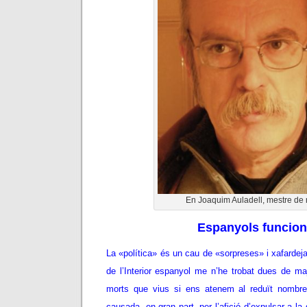
En Joaquim Auladell, mestre de
Espanyols funcion
La «política» és un cau de «sorpreses» i xafardeja
de l’Interior espanyol me n’he trobat dues de ma
morts que vius si ens atenem al reduït nombr
causada, en gran part, per l’afició d’expulsar a l