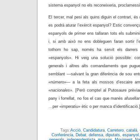
sistema espanyol no els reconeixeria, proclamessi
El tercer, mal pesi als quins diguin el contrari, és
es podrà aturar l’exèrcit espanyol? Estic convençu
espanyols de primer ens tallaran tots els submin
i, si amb això no ens dobleguen faran sortir l’e
tothom ho sap, només ha servit els darrers
«espanyols». Hi veig una solució possible: compr
generals i altres alts comandaments que pugu
semblant
—
salvant la gran diferència de sou ent
«número»
—
a la feta als mossos d’escaire amb
«
nacionales
». [Però compte! al Putosaure prèvia
pany i forrellat, no fos el cas que manés afusellar
…per «imperatiu» ètic o per manca d’identificació.
Tags:
Acció
,
Candidatura
,
Carretero
,
català
,
Conferència
,
Debat
,
defensa
,
diputats
,
espanyol
generals
,
independentista
,
mossos
,
Moviment
,
Na