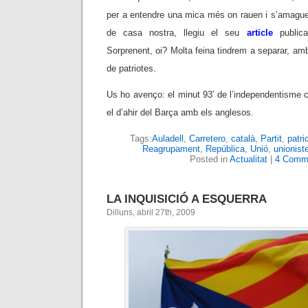
per a entendre una mica més on rauen i s’amague
de casa nostra, llegiu el seu
article
public
Sorprenent, oi? Molta feina tindrem a separar, a
de patriotes.
Us ho avenço: el minut 93′ de l’independentisme c
el d’ahir del Barça amb els anglesos.
Tags:
Auladell
,
Carretero
,
català
,
Partit
,
patri
Reagrupament
,
República
,
Unió
,
unionist
Posted in
Actualitat
|
4 Comm
LA INQUISICIÓ A ESQUERRA
Dilluns, abril 27th, 2009