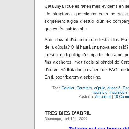
Catalunya i que es farien més evidents en le
Un símptoma que alguna cosa no va gen
sorprenent fugida d’estudi d’un ex company
que es féu pública ahir.
Som davant d’un auto cop d’estat dins Esq
de la cúpula? O hi haurà una nova escissió?
crescut el degoteig d’estripades de carnet per
fins aleshores, molt fidels al bàndol de Ca
d’un veterà lluitador provinent del FAC i de
En fi, poc trigarem a saber-ho.
Tags:
Carallot
,
Carretero
,
cúpula
,
direcció
,
Esq
Inquisició
,
inquisidors
Posted in
Actualitat
|
10 Comm
TRES DIES D’ABRIL
Diumenge, abril 19th, 2009
Tothom vol ser honorabl