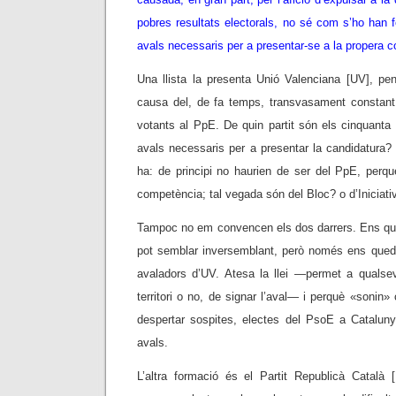
pobres resultats electorals, no sé com s’ho han 
avals necessaris per a presentar-se a la propera c
Una llista la presenta Unió Valenciana [UV], pe
causa del, de fa temps, transvasament constant i
votants al PpE. De quin partit són els cinquanta
avals necessaris per a presentar la candidatura? G
ha: de principi no haurien de ser del PpE, perq
competència; tal vegada són del Bloc? o d’Iniciati
Tampoc no em convencen els dos darrers. Ens q
pot semblar inversemblant, però només ens qued
avaladors d’UV. Atesa la llei —permet a qualsevo
territori o no, de signar l’aval— i perquè «sonin
despertar sospites, electes del PsoE a Catalunya
avals.
L’altra formació és el Partit Republicà Català [