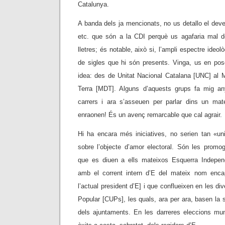
Catalunya.
A banda dels ja mencionats, no us detallo el deves
etc. que són a la CDI perquè us agafaria mal d
lletres; és notable, això si, l’ampli espectre ideo
de sigles que hi són presents. Vinga, us en po
idea: des de Unitat Nacional Catalana [UNC] al
Terra [MDT]. Alguns d’aquests grups fa mig any
carrers i ara s’asseuen per parlar dins un matei
enraonen! És un avenç remarcable que cal agrair.
Hi ha encara més iniciatives, no serien tan «uni
sobre l’objecte d’amor electoral. Són les promo
que es diuen a ells mateixos Esquerra Independ
amb el corrent intern d’E del mateix nom enc
l’actual president d’E] i que conflueixen en les di
Popular [CUPs], les quals, ara per ara, basen la
dels ajuntaments. En les darreres eleccions mun