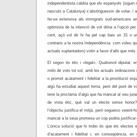
independentista caldria que els espanyols (siguin
nascuts a Catalunya) s’abstinguessin de votar; i 
fer-se extensiva als immigrats sud-americans a
optimista de la intenció de vot dóna a l’opció per
cent, açò vol dir hi ha pel cap baix un 15 o u
contraris a la nostra Independència: com voleu qu
actuals suplantadors) votin a favor d’allò que més
El segon és ètic i «legal». Qualsevol diputat, 
milió de vots tot sol, amb les actuals ordinacions
o promet acatament i fidelitat a la prostitució esp
algú ha estudiat aquest tema, però del punt de vis
tenir la proclama d’algú que ha mancat al seu jur
de vista ètic, què val un electe sense honor
l’objectiu justifica el mitjà, però segueixo veient-
mancat a la seua promesa un cop podria justificar-s
L’única solució que hi trobo és que els electes
d’acatament i fidelitat i, en conseqüència, en