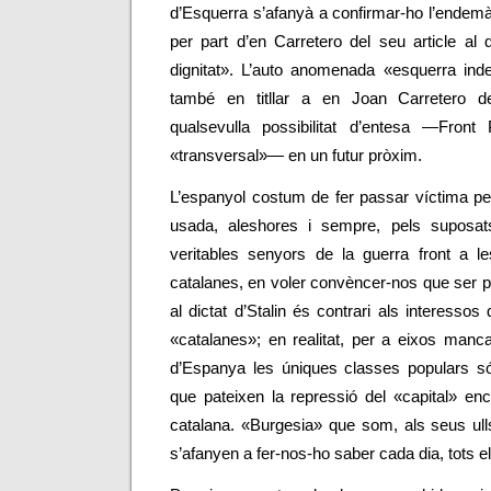
d’Esquerra s’afanyà a confirmar-ho l’endemà
per part d’en Carretero del seu article al 
dignitat». L’auto anomenada «esquerra inde
també en titllar a en Joan Carretero de
qualsevulla possibilitat d’entesa
—
Front 
«transversal»
—
en un futur pròxim.
L’espanyol costum de fer passar víctima per 
usada, aleshores i sempre, pels suposat
veritables senyors de la guerra front a le
catalanes, en voler convèncer-nos que ser p
al dictat d’Stalin és contrari als interesso
«catalanes»; en realitat, per a eixos manc
d’Espanya les úniques classes populars só
que pateixen la repressió del «capital» en
catalana. «Burgesia» que som, als seus ull
s’afanyen a fer-nos-ho saber cada dia, tots e