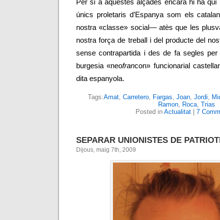
Per si a aquestes alçades encara hi ha qui 
únics proletaris d’Espanya som els catal
nostra «classe» social
—
atès que les plusv
nostra força de treball i del producte del no
sense contrapartida i des de fa segles per
burgesia «neo
fran
con» funcionarial castella
dita espanyola.
Tags:
Amat
,
Carretero
,
Fargas
,
Joan
,
Jordi
,
Mi
Ramon
,
Roca
,
Trias
Posted in
Actualitat
|
7 Comm
SEPARAR UNIONISTES DE PATRIOT
Dijous, maig 7th, 2009