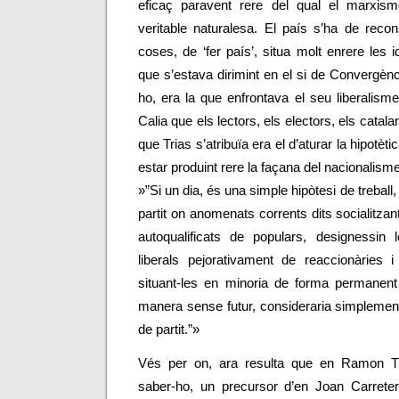
eficaç paravent rere del qual el marxis
veritable naturalesa. El país s’ha de reconst
coses, de ‘fer país’, situa molt enrere les 
que s’estava dirimint en el si de Convergènc
ho, era la que enfrontava el seu liberalis
Calia que els lectors, els electors, els catal
que Trias s’atribuïa era el d’aturar la hipotèti
estar produint rere la façana del nacionalis
»”Si un dia, és una simple hipòtesi de treball
partit on anomenats corrents dits socialitza
autoqualificats de populars,
designessin l
liberals pejorativament de reaccionàries 
situant-les en minoria de forma permanent 
manera sense futur, consideraria simplemen
de partit.”»
Vés per on, ara resulta que en Ramon Tr
saber-ho, un precursor d’en Joan Carreter