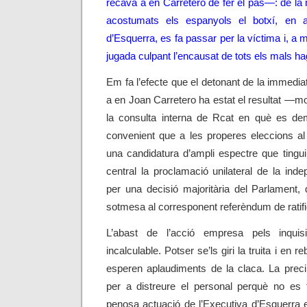
recava a en Carretero de fer el pas—: de l
acostumats els espanyols el botxí, en a
d’Esquerra, es fa passar per la víctima i, a
jugada culpant l’encausat de tots els mals ha
Em fa l’efecte que el detonant de la immedia
a en Joan Carretero ha estat el resultat
—
mo
la consulta interna de Rcat en què es d
convenient que a les properes eleccions al
una candidatura d’ampli espectre que tingu
central la proclamació unilateral de la in
per una decisió majoritària del Parlament,
sotmesa al corresponent referèndum de ratif
L’abast de l’acció empresa pels inquis
incalculable. Potser se’ls giri la truita i en r
esperen aplaudiments de la claca. La prec
per a distreure el personal perquè no es f
penosa actuació de l’Executiva d’Esquerra 