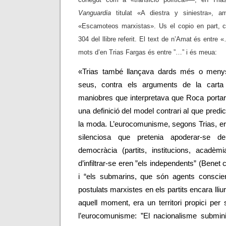
Vanguardia
titulat «A diestra y siniestra», a
«Escamoteos marxistas». Us el copio en part, 
304 del llibre referit. El text de n’Amat és entre 
mots d’en Trias Fargas és entre ”…” i és meua:
«Trias també llançava dards més o menys
seus, contra els arguments de la carta 
maniobres que interpretava que Roca portar
una definició del model contrari al que pred
la moda. L’eurocomunisme, segons Trias, era 
silenciosa que pretenia apoderar-se del
democràcia (partits, institucions, acadèm
d’infiltrar-se eren ”
els independents”
(Benet 
i “els submarins,
que són agents conscien
postulats marxistes en els partits encara lliu
aquell moment, era un territori propici per
l’eurocomunisme: ”El nacionalisme submini