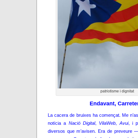
patriotisme i dignitat
Endavant, Carrete
La cacera de bruixes ha començat. Me n’as
notícia a
Nació Digital
,
VilaWeb
,
Avui
, i 
diversos que m’avisen. Era de preveure —i