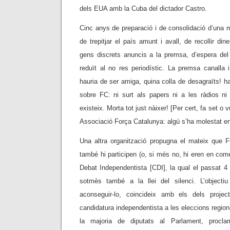
dels EUA amb la Cuba del dictador Castro.
Cinc anys de preparació i de consolidació d’una ma
de trepitjar el país amunt i avall, de recollir di
gens discrets anuncis a la premsa, d’espera del
reduït al no res periodístic. La premsa canalla i
hauria de ser amiga, quina colla de desagraïts! ha a
sobre FC: ni surt als papers ni a les ràdios ni
existeix. Morta tot just nàixer! [Per cert, fa set o 
Associació Força Catalunya: algú s’ha molestat en 
Una altra organització propugna el mateix que 
també hi participen (o, si més no, hi eren en com
Debat Independentista [CDI], la qual el passat 4 
sotmès també a la llei del silenci. L’objectiu
aconseguir-lo, coincideix amb els dels projec
candidatura independentista a les eleccions region
la majoria de diputats al Parlament, procl