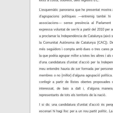
èxits a costa, sobretot, dels regidors d’E.
L’esquemàtic panorama que he presentat mostra a 
d’agrupacions polítiques
—
entremig també hi h
associacions
—
sense presència al Parlament 
expressa voluntat de ser-hi a partir del 2010 per 
a proclamar la Independència de Catalunya (això s
la Comunitat Autònoma de Catalunya [CAC]). De
més seguidors i compta amb dues o tres cares p
la que podria agrupar millor a totes les altres i als
d’una candidatura d’unitat d’acció per la Indepe
meu entendre hauria de ser formada per person
membres o no (millor) d’alguna agrupació política.
confegir a partir de llistes obertes proposades
interessat, de baix a dalt i, d’alguna manera,
representants de tots els territoris de la nació.
I si dic una candidatura d’unitat d’acció és per
escenari hi hagi lloc per a un nou partit polític. La