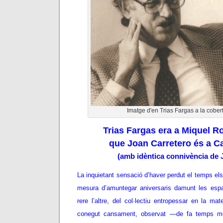
Imatge d'en Trias Fargas a la coberta
Trias Fargas era a Miquel R
que Joan Carretero és a C
(amb idèntica connivència de J
La inquietant sensació d’haver perdut el temps els
mesura d’amuntegar aniversaris damunt les espat
rere l’altre, del col·lectiu entropessar en la m
conegut cansament, observat —de fa temps m