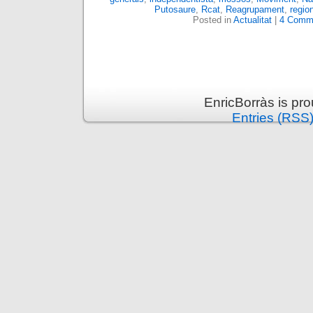
Putosaure
,
Rcat
,
Reagrupament
,
regio
Posted in
Actualitat
|
4 Comm
EnricBorràs is pr
Entries (RSS