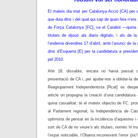
El mateix dia triat per Catalunya Acció [CA] per a
que duia dins i del qual qui sap de quan feia n’er
de Força Catalunya [FC], va el Carallot —quina b
titulars de dijous als diaris digitals, i als de
l’endemà divendres 17 d’abril, amb l’anunci de la 
dins d’Esquerra [E] per la candidatura a presiden
pel 2010.
Ahir 18, dissabte, encara no havia passat q
presentació de CA i, per ajudar-nos a oblidar-la de
Reagrupament Independentista [Rcat] es despe
article on propugna la creació d’una candidatura 
quina casualitat, té el mateix objectiu de FC: pro
al Parlament regional, la Independència de Ca
optimista de pensar en la incidència d’aquestes i 
sort de CA de no veure’s als titulars; només hi m
l’espai noticiable, l’Obama reconeixent l’error (
sic
!