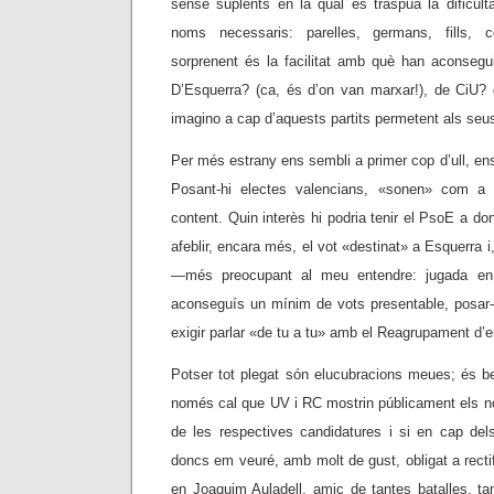
sense suplents en la qual es traspua la dificult
noms necessaris: parelles, germans, fills,
sorprenent és la facilitat amb què han aconsegui
D’Esquerra? (ca, és d’on van marxar!), de CiU?
imagino a cap d’aquests partits permetent als seu
Per més estrany ens sembli a primer cop d’ull, ens
Posant-hi electes valencians, «sonen» com a 
content. Quin interès hi podria tenir el PsoE a d
afeblir, encara més, el vot «destinat» a Esquerra i, f
—més preocupant al meu entendre: jugada en
aconseguís un mínim de vots presentable, posar-l
exigir parlar «de tu a tu» amb el Reagrupament d’e
Potser tot plegat són elucubracions meues; és be
només cal que UV i RC mostrin públicament els n
de les respectives candidatures i si en cap de
doncs em veuré, amb molt de gust, obligat a rectific
en Joaquim Auladell, amic de tantes batalles, 