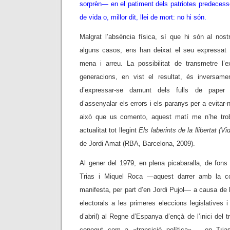
sorprèn— en el patiment dels patriotes predecesso
de vida o, millor dit, llei de mort: no hi són.
Malgrat l’absència física, sí que hi són al no
alguns casos, ens han deixat el seu expressat 
mena i arreu. La possibilitat de transmetre l’
generacions, en vist el resultat, és inversame
d’expressar-se damunt dels fulls de paper e
d’assenyalar els errors i els paranys per a evitar-
això que us comento, aquest matí me n’he trob
actualitat tot llegint
Els laberints de la llibertat (
de Jordi Amat (RBA, Barcelona, 2009).
Al gener del 1979, en plena picabaralla, de fons
Trias i Miquel Roca —aquest darrer amb la 
manifesta, per part d’en Jordi Pujol— a causa de l
electorals a les primeres eleccions legislatives 
d’abril) al Regne d’Espanya d’ençà de l’inici del
conegut com a «transició política»—, en Tria