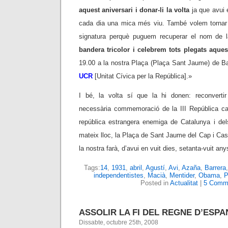
aquest aniversari i donar-li la volta
ja que avui e
cada dia una mica més viu. També volem tornar 
signatura perquè puguem recuperar el nom de 
bandera tricolor i celebrem tots plegats aques
19.00 a la nostra Plaça (Plaça Sant Jaume) de Ba
UCR
[Unitat Cívica per la República].»
I bé, la volta sí que la hi donen: reconvertir 
necessària commemoració de la III República ca
república estrangera enemiga de Catalunya i del
mateix lloc, la Plaça de Sant Jaume del Cap i Cas
la nostra farà, d’avui en vuit dies, setanta-vuit any
Tags:
14
,
1931
,
abril
,
Agustí
,
Avi
,
Azaña
,
Barrera
independentistes
,
Macià
,
Mentider
,
Obama
,
P
Posted in
Actualitat
|
5 Comm
ASSOLIR LA FI DEL REGNE D’ESPA
Dissabte, octubre 25th, 2008