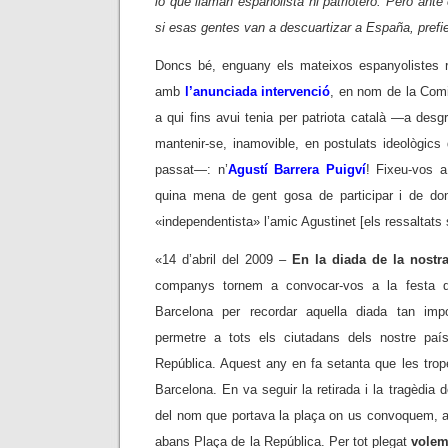
lo que llaman españolista ni patriotero. Pero ant
si esas gentes van a descuartizar a España, prefi
Doncs bé, enguany els mateixos espanyolistes r
amb
l’anunciada intervenció
, en nom de la Comis
a qui fins avui tenia per patriota català —a des
mantenir-se, inamovible, en postulats ideològics
passat—: n’
Agustí Barrera Puigví
! Fixeu-vos 
quina mena de gent gosa de participar i de don
«independentista» l’amic Agustinet [els ressaltats
«14 d’abril del 2009 –
En la diada de la nostr
companys tornem a convocar-vos a la festa 
Barcelona per recordar aquella diada tan imp
permetre a tots els ciutadans dels nostre país
República. Aquest any en fa setanta que les trop
Barcelona. En va seguir la retirada i la tragèdia de
del nom que portava la plaça on us convoquem, 
abans Plaça de la República. Per tot plegat
volem