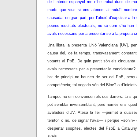
de l’Interior espanyol me n’he trobat dues de ma
morts que vius si ens atenem al reduït nombr
causada, en gran part, per l’afició d’expulsar a l
pobres resultats electorals, no sé com s’ho han 
avals necessaris per a presentar-se a la propera c
Una llista la presenta Unió Valenciana [UV], pe
causa del, de fa temps, transvasament constant i
votants al PpE. De quin partit són els cinquanta
avals necessaris per a presentar la candidatura? G
ha: de principi no haurien de ser del PpE, perq
competència; tal vegada són del Bloc? o d’Iniciati
Tampoc no em convencen els dos darrers. Ens q
pot semblar inversemblant, però només ens qued
avaladors d’UV. Atesa la llei —permet a qualsevo
territori o no, de signar l’aval— i perquè «sonin
despertar sospites, electes del PsoE a Catalunya
avals.