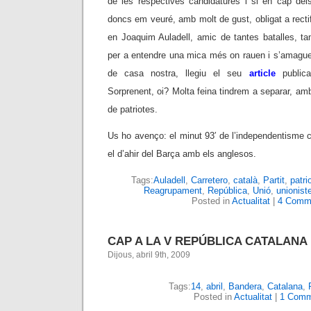
de les respectives candidatures i si en cap de
doncs em veuré, amb molt de gust, obligat a rectific
en Joaquim Auladell, amic de tantes batalles, 
per a entendre una mica més on rauen i s’amague
de casa nostra, llegiu el seu
article
public
Sorprenent, oi? Molta feina tindrem a separar, a
de patriotes.
Us ho avenço: el minut 93′ de l’independentisme c
el d’ahir del Barça amb els anglesos.
Tags:
Auladell
,
Carretero
,
català
,
Partit
,
patri
Reagrupament
,
República
,
Unió
,
unionist
Posted in
Actualitat
|
4 Comm
CAP A LA V REPÚBLICA CATALANA
Dijous, abril 9th, 2009
Tags:
14
,
abril
,
Bandera
,
Catalana
,
Posted in
Actualitat
|
1 Comm