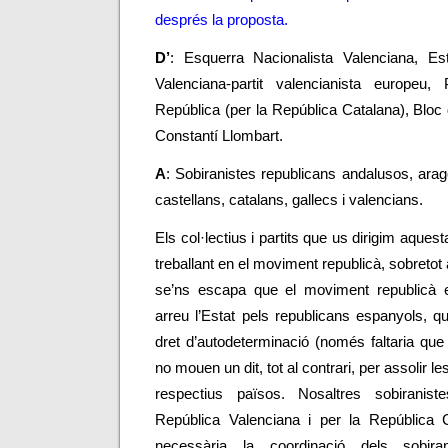
després la proposta.
D’
: Esquerra Nacionalista Valenciana, Es
Valenciana-partit valencianista europeu, 
República (per la República Catalana), Blo
Constantí Llombart.
A
: Sobiranistes republicans andalusos, ara
castellans, catalans, gallecs i valencians.
Els col
·
lectius i partits que us dirigim aque
treballant en el moviment republicà, sobretot 
se’ns escapa que el moviment republicà e
arreu l’Estat pels republicans espanyols, q
dret d’autodeterminació (només faltaria que
no mouen un dit, tot al contrari, per assolir l
respectius països. Nosaltres sobiranist
República Valenciana i per la República C
necessària la coordinació dels sobira