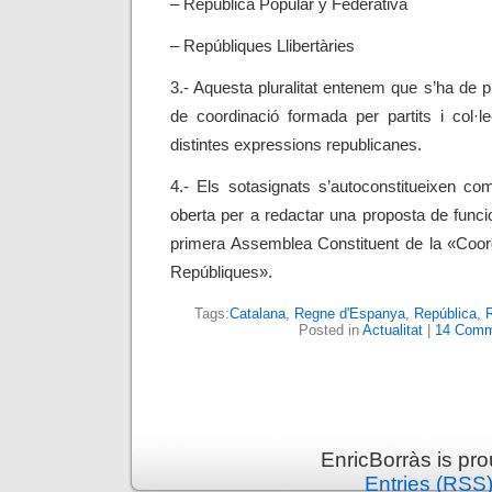
– República Popular y Federativa
– Repúbliques Llibertàries
3.- Aquesta pluralitat entenem que s’ha de 
de coordinació formada per partits i col·l
distintes expressions republicanes.
4.- Els sotasignats s’autoconstitueixen co
oberta per a redactar una proposta de func
primera Assemblea Constituent de la «Coord
Repúbliques».
Tags:
Catalana
,
Regne d'Espanya
,
República
,
R
Posted in
Actualitat
|
14 Comm
EnricBorràs is pr
Entries (RSS