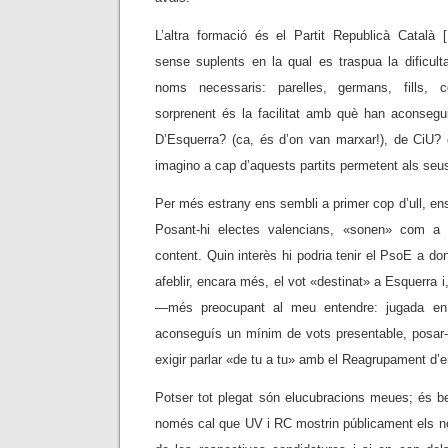
L’altra formació és el Partit Republicà Català [
sense suplents en la qual es traspua la dificult
noms necessaris: parelles, germans, fills,
sorprenent és la facilitat amb què han aconsegui
D’Esquerra? (ca, és d’on van marxar!), de CiU?
imagino a cap d’aquests partits permetent als seu
Per més estrany ens sembli a primer cop d’ull, ens
Posant-hi electes valencians, «sonen» com a 
content. Quin interès hi podria tenir el PsoE a d
afeblir, encara més, el vot «destinat» a Esquerra i, f
—més preocupant al meu entendre: jugada en
aconseguís un mínim de vots presentable, posar-l
exigir parlar «de tu a tu» amb el Reagrupament d’e
Potser tot plegat són elucubracions meues; és be
només cal que UV i RC mostrin públicament els n