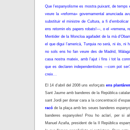
Que l’espanyolisme es mostra puixant, de temps e
veure la «reforma» governamental anunciada av
substituir el ministre de Cultura, a fi d’embolica
ens retornin els papers robats!—, o el «remena, r
Mentider de la Moncloa agafadet de la mà d’Oba
el que digui l’americà, Turquia no serà, ni és, ni
no sols ens ho fan veure des de Madrid, Màlaga
casa nostra mateix, amb l’ajut i fins i tot la conn
que es declaren independentistes —com pot ser?
creix…
El 14 d’abril del 2008 uns esforçats
ens plantàre
Sant Jaume amb banderes de la República catalana
sant Jordi per donar cara a la concentració d’esp
racó
de la plaça amb les seues banderes espanyole
banderes espanyoles! Prou ho aclarí, per si a
Manuel Azaña, president de la II República espan