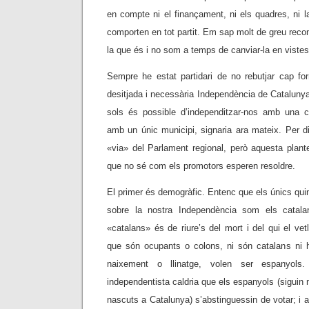
en compte ni el finançament, ni els quadres, ni l
comporten en tot partit. Em sap molt de greu reconè
la que és i no som a temps de canviar-la en vistes
Sempre he estat partidari de no rebutjar cap for
desitjada i necessària Independència de Cataluny
sols és possible d’independitzar-nos amb una
amb un únic municipi, signaria ara mateix. Per dit
«via» del Parlament regional, però aquesta plant
que no sé com els promotors esperen resoldre.
El primer és demogràfic. Entenc que els únics qui
sobre la nostra Independència som els catala
«catalans» és de riure’s del mort i del qui el vet
que són ocupants o colons, ni són catalans ni 
naixement o llinatge, volen ser espanyols.
independentista caldria que els espanyols (siguin
nascuts a Catalunya) s’abstinguessin de votar; i 