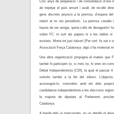
Cinc anys de preparació i de consolidació d’una ma
de trepitjar el país amunt i avall, de recollir di
gens discrets anuncis a la premsa, d’espera del
reduït al no res periodístic. La premsa canalla i
hauria de ser amiga, quina colla de desagraïts! ha a
sobre FC: ni surt als papers ni a les ràdios ni
existeix. Morta tot just nàixer! [Per cert, fa set o 
Associació Força Catalunya: algú s’ha molestat en 
Una altra organització propugna el mateix que 
també hi participen (o, si més no, hi eren en com
Debat Independentista [CDI], la qual el passat 4 
sotmès també a la llei del silenci. L’objectiu
aconseguir-lo, coincideix amb els dels projec
candidatura independentista a les eleccions region
la majoria de diputats al Parlament, procl
Catalunya.
A banda dels ja mencionats, no us detallo el deves