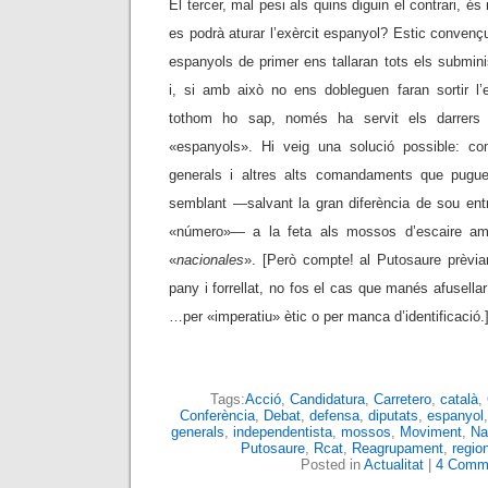
El tercer, mal pesi als quins diguin el contrari, és
es podrà aturar l’exèrcit espanyol? Estic convençu
espanyols de primer ens tallaran tots els submin
i, si amb això no ens dobleguen faran sortir l’e
tothom ho sap, només ha servit els darrers
«espanyols». Hi veig una solució possible: compr
generals i altres alts comandaments que pugu
semblant
—
salvant la gran diferència de sou ent
«número»
—
a la feta als mossos d’escaire amb
«
nacionales
». [Però compte! al Putosaure prèvia
pany i forrellat, no fos el cas que manés afusellar
…per «imperatiu» ètic o per manca d’identificació.
Tags:
Acció
,
Candidatura
,
Carretero
,
català
,
Conferència
,
Debat
,
defensa
,
diputats
,
espanyol
generals
,
independentista
,
mossos
,
Moviment
,
Na
Putosaure
,
Rcat
,
Reagrupament
,
regio
Posted in
Actualitat
|
4 Comm