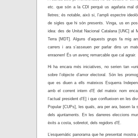
etc. que són a la CDI perquè us agafaria mal d
lletres; és notable, això si, l’ampli espectre ideo
de sigles que hi són presents. Vinga, us en po
idea: des de Unitat Nacional Catalana [UNC] al
Terra [MDT]. Alguns d’aquests grups fa mig any
carrers i ara s’asseuen per parlar dins un matei
enraonen! És un avenç remarcable que cal agrair.
Hi ha encara més iniciatives, no serien tan «uni
sobre l’objecte d’amor electoral. Són les promo
que es diuen a ells mateixos Esquerra Independ
amb el corrent intern d’E del mateix nom enc
l’actual president d’E] i que conflueixen en les di
Popular [CUPs], les quals, ara per ara, basen la
dels ajuntaments. En les darreres eleccions mun
èxits a costa, sobretot, dels regidors d’E.
L’esquemàtic panorama que he presentat mostra a 