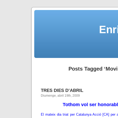
Enr
Posts Tagged ‘Mov
TRES DIES D’ABRIL
Diumenge, abril 19th, 2009
Tothom vol ser honorabl
El mateix dia triat per Catalunya Acció [CA] per a