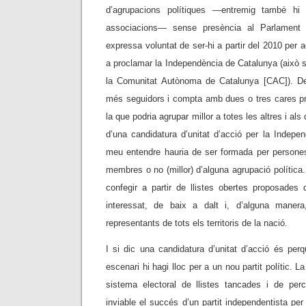
d’agrupacions polítiques
—
entremig també hi h
associacions
—
sense presència al Parlament 
expressa voluntat de ser-hi a partir del 2010 per 
a proclamar la Independència de Catalunya (això s
la Comunitat Autònoma de Catalunya [CAC]). De
més seguidors i compta amb dues o tres cares p
la que podria agrupar millor a totes les altres i als
d’una candidatura d’unitat d’acció per la Indepe
meu entendre hauria de ser formada per person
membres o no (millor) d’alguna agrupació política.
confegir a partir de llistes obertes proposades
interessat, de baix a dalt i, d’alguna manera,
representants de tots els territoris de la nació.
I si dic una candidatura d’unitat d’acció és per
escenari hi hagi lloc per a un nou partit polític. La
sistema electoral de llistes tancades i de per
inviable el succés d’un partit independentista per