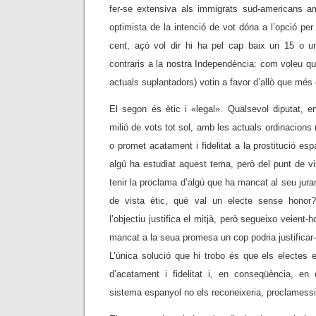
fer-se extensiva als immigrats sud-americans a
optimista de la intenció de vot dóna a l’opció per
cent, açò vol dir hi ha pel cap baix un 15 o u
contraris a la nostra Independència: com voleu qu
actuals suplantadors) votin a favor d’allò que més
El segon és ètic i «legal». Qualsevol diputat, 
milió de vots tot sol, amb les actuals ordinacions
o promet acatament i fidelitat a la prostitució esp
algú ha estudiat aquest tema, però del punt de vis
tenir la proclama d’algú que ha mancat al seu jur
de vista ètic, què val un electe sense honor
l’objectiu justifica el mitjà, però segueixo veient-
mancat a la seua promesa un cop podria justificar-s
L’única solució que hi trobo és que els electes
d’acatament i fidelitat i, en conseqüència, en
sistema espanyol no els reconeixeria, proclamessi