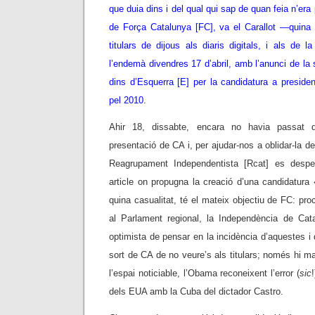
que duia dins i del qual qui sap de quan feia n’er
de Força Catalunya [FC], va el Carallot —quina b
titulars de dijous als diaris digitals, i als de
l’endemà divendres 17 d’abril, amb l’anunci de la 
dins d’Esquerra [E] per la candidatura a presiden
pel 2010.
Ahir 18, dissabte, encara no havia passat q
presentació de CA i, per ajudar-nos a oblidar-la de
Reagrupament Independentista [Rcat] es despe
article on propugna la creació d’una candidatura 
quina casualitat, té el mateix objectiu de FC: pro
al Parlament regional, la Independència de Ca
optimista de pensar en la incidència d’aquestes i 
sort de CA de no veure’s als titulars; només hi m
l’espai noticiable, l’Obama reconeixent l’error (
sic
!
dels EUA amb la Cuba del dictador Castro.