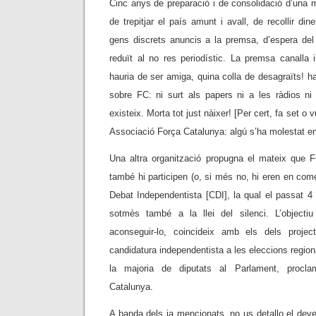
Cinc anys de preparació i de consolidació d’una ma
de trepitjar el país amunt i avall, de recollir di
gens discrets anuncis a la premsa, d’espera del
reduït al no res periodístic. La premsa canalla i
hauria de ser amiga, quina colla de desagraïts! ha a
sobre FC: ni surt als papers ni a les ràdios ni
existeix. Morta tot just nàixer! [Per cert, fa set o 
Associació Força Catalunya: algú s’ha molestat en 
Una altra organització propugna el mateix que 
també hi participen (o, si més no, hi eren en com
Debat Independentista [CDI], la qual el passat 4 
sotmès també a la llei del silenci. L’objectiu
aconseguir-lo, coincideix amb els dels projec
candidatura independentista a les eleccions region
la majoria de diputats al Parlament, procl
Catalunya.
A banda dels ja mencionats, no us detallo el deves