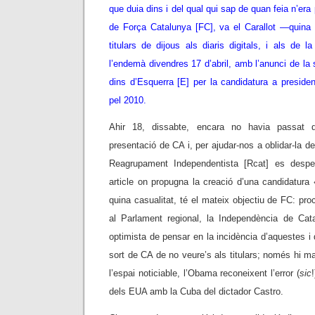
que duia dins i del qual qui sap de quan feia n’er
de Força Catalunya [FC], va el Carallot —quina b
titulars de dijous als diaris digitals, i als de
l’endemà divendres 17 d’abril, amb l’anunci de la 
dins d’Esquerra [E] per la candidatura a presiden
pel 2010.
Ahir 18, dissabte, encara no havia passat q
presentació de CA i, per ajudar-nos a oblidar-la de
Reagrupament Independentista [Rcat] es despe
article on propugna la creació d’una candidatura 
quina casualitat, té el mateix objectiu de FC: pro
al Parlament regional, la Independència de Ca
optimista de pensar en la incidència d’aquestes i 
sort de CA de no veure’s als titulars; només hi m
l’espai noticiable, l’Obama reconeixent l’error (
sic
!
dels EUA amb la Cuba del dictador Castro.