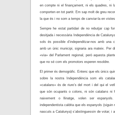
en compte ni el finançament, ni els quadres, ni l
comporten en tot partit. Em sap molt de greu reconè
la que és i no som a temps de canviar-la en vistes
Sempre he estat partidari de no rebutjar cap for
desitjada i necessària Independència de Cataluny
sols és possible d’independitzar-nos amb una
amb un únic municipi, signaria ara mateix. Per dit
«via» del Parlament regional, però aquesta plant
que no sé com els promotors esperen resoldre.
El primer és demogràfic. Entenc que els únics qui
sobre la nostra Independència som els catala
«catalans» és de riure’s del mort i del qui el vet
que són ocupants o colons, ni són catalans ni 
naixement o llinatge, volen ser espanyols.
independentista caldria que els espanyols (siguin
nascuts a Catalunya) s’abstinguessin de votar; i 