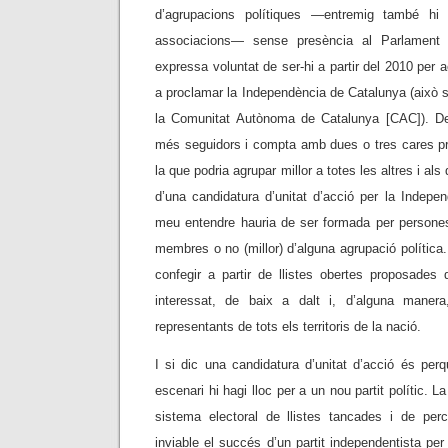
d’agrupacions polítiques
—
entremig també hi h
associacions
—
sense presència al Parlament 
expressa voluntat de ser-hi a partir del 2010 per 
a proclamar la Independència de Catalunya (això s
la Comunitat Autònoma de Catalunya [CAC]). De
més seguidors i compta amb dues o tres cares p
la que podria agrupar millor a totes les altres i als
d’una candidatura d’unitat d’acció per la Indepe
meu entendre hauria de ser formada per person
membres o no (millor) d’alguna agrupació política.
confegir a partir de llistes obertes proposades
interessat, de baix a dalt i, d’alguna manera,
representants de tots els territoris de la nació.
I si dic una candidatura d’unitat d’acció és per
escenari hi hagi lloc per a un nou partit polític. La
sistema electoral de llistes tancades i de per
inviable el succés d’un partit independentista per