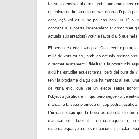
fer-se extensiva als immigrats sud-americans a
optimista de la intenció de vot dóna a l’opció per
cent, açò vol dir hi ha pel cap baix un 15 o u
contraris a la nostra Independència: com voleu qu
actuals suplantadors) votin a favor d’allò que més
El segon és ètic i «legal». Qualsevol diputat, 
milió de vots tot sol, amb les actuals ordinacions
o promet acatament i fidelitat a la prostitució esp
algú ha estudiat aquest tema, però del punt de vis
tenir la proclama d’algú que ha mancat al seu jur
de vista ètic, què val un electe sense honor
l’objectiu justifica el mitjà, però segueixo veient-
mancat a la seua promesa un cop podria justificar-s
L’única solució que hi trobo és que els electes
d’acatament i fidelitat i, en conseqüència, en
sistema espanyol no els reconeixeria, proclamessi