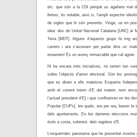
etc. que són a la CDI perquè us agafaria mal d
lletres; és notable, això si, l’ampli espectre ideo
de sigles que hi són presents. Vinga, us en po
idea: des de Unitat Nacional Catalana [UNC] al
Terra [MDT]. Alguns d’aquests grups fa mig any
carrers i ara s’asseuen per parlar dins un matei
enraonen! És un avenç remarcable que cal agrair.
Hi ha encara més iniciatives, no serien tan «uni
sobre l’objecte d’amor electoral. Són les promo
que es diuen a ells mateixos Esquerra Independ
amb el corrent intern d’E del mateix nom enc
l’actual president d’E] i que conflueixen en les di
Popular [CUPs], les quals, ara per ara, basen la
dels ajuntaments. En les darreres eleccions mun
èxits a costa, sobretot, dels regidors d’E.
L’esquemàtic panorama que he presentat mostra a 