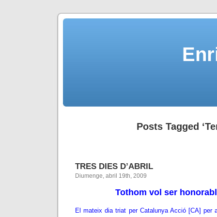
Enr
Posts Tagged ‘Te
TRES DIES D’ABRIL
Diumenge, abril 19th, 2009
Tothom vol ser honorabl
El mateix dia triat per Catalunya Acció [CA] per a