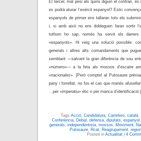
El tercer, mal pesi als quins diguin el contrari, és
es podrà aturar l’exèrcit espanyol? Estic convençu
espanyols de primer ens tallaran tots els submin
i, si amb això no ens dobleguen faran sortir l’e
tothom ho sap, només ha servit els darrers
«espanyols». Hi veig una solució possible: compr
generals i altres alts comandaments que pugu
semblant
—
salvant la gran diferència de sou ent
«número»
—
a la feta als mossos d’escaire amb
«
nacionales
». [Però compte! al Putosaure prèvia
pany i forrellat, no fos el cas que manés afusellar
…per «imperatiu» ètic o per manca d’identificació.
Tags:
Acció
,
Candidatura
,
Carretero
,
català
,
Conferència
,
Debat
,
defensa
,
diputats
,
espanyol
generals
,
independentista
,
mossos
,
Moviment
,
Na
Putosaure
,
Rcat
,
Reagrupament
,
regio
Posted in
Actualitat
|
4 Comm