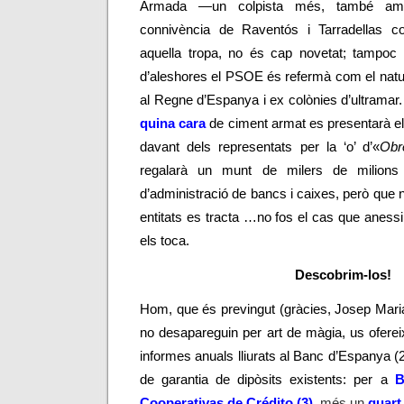
Armada
—
un colpista més, també ami
connivència de Raventós i Tarradellas c
aquella tropa, no és cap novetat; tampo
d’aleshores el PSOE és refermà com el natura
al Regne d’Espanya i ex colònies d’ultramar
quina cara
de ciment armat es presentarà e
davant dels representats per la ‘o’ d’«
Obr
regalarà un munt de milers de milions 
d’administració de bancs i caixes, però que 
entitats es tracta …no fos el cas que anessi
els toca.
Descobrim-los!
Hom, que és previngut (gràcies, Josep Maria
no desapareguin per art de màgia, us ofereix
informes anuals lliurats al Banc d’Espanya (
de garantia de dipòsits existents: per a
B
Cooperativas de Crédito (3)
, més un
quart