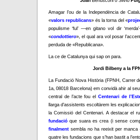
Joan
Berlusconi o Silvio
Pui
Amagar l’ou de la Independència de Catal
«
valors republicans
» és la torna del «
proje
populisme ‘ful’
—
en gitano vol dir ‘merda’
«
condottiero
», el qual ara vol posar l’accen
perduda de «Republicana».
La ce de Catalunya qui sap on para.
Jordi Bilbeny a la F
La Fundació Nova Història (FPNH, Carrer d
1a, 08018 Barcelona) em convidà ahir al se
central de l’acte fou el
Centenari de l’Est
llarga d’assistents escoltàrem les explicac
la Comissió del Centenari. A destacar el
fundació
que suara es crea
(
i sense compt
finalment
sembla no ha reeixit per manca 
quatre les fundacions que s’han bastit a l’ent