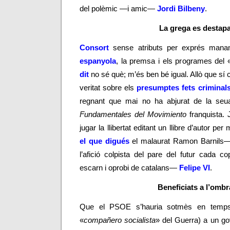
del polèmic
—
i amic
—
Jordi Bilbeny
.
La grega es destap
Consort
sense atributs
per exprés mana
espanyola
, la premsa i els programes del 
dit
no sé què; m’és ben bé igual. Allò que sí 
veritat sobre els
presumptes fets criminal
regnant que mai no ha abjurat de la seua
Fundamentales del Movimiento
franquista. 
jugar la llibertat editant un llibre d’autor p
el que digués
el malaurat Ramon Barnils—
l’afició colpista
del pare del futur cada c
escarn i oprobi de catalans—
Felipe VI
.
Beneficiats a l’ombr
Que el PSOE s’hauria sotmès en temps de
«
compañero socialista
» del Guerra) a un gov