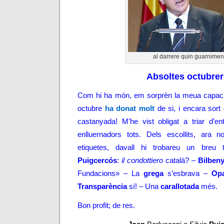
al darrere quin guarnimen
Absoltes octubre
Com hi ha món, em sorprèn la meua capacit
octubre
ha donat molt
de si, i encara sort
castanyada! M’he vist obligat a triar d’en
enlluernadors tots. Dels escollits, ara
etiquetes, davall hi trobareu un breu
Puigcercós
:
il condottiero
català? –
Bilben
Fundacions» – La
grega
s’esbrava –
Opa
Transparència
sí! – Una
carallotada
més.
Bon profit; de res.