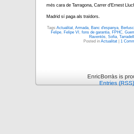
més cara de Tarragona, Carrer d’Ernest Lluc
Madrid sí paga als traïdors.
Tags:
Actualitat
,
Armada
,
Banc d'espanya
,
Berlusc
Felipe
,
Felipe VI
,
fons de garantia
,
FPHC
,
Guer
Raventós
,
Sofia
,
Tarradel
Posted in
Actualitat
|
1 Comm
EnricBorràs is pr
Entries (RSS