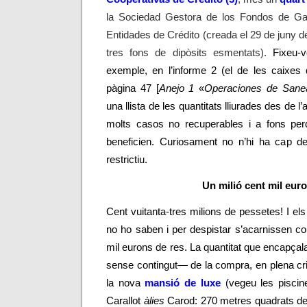
la
Sociedad Gestora de los Fondos de Ga
Entidades de Crédito (creada el 29 de juny de
tres fons de dipòsits esmentats).
Fixeu-v
exemple, en l’informe 2 (el de les caixes d’
pàgina 47 [
Anejo 1
«
Operaciones de Sane
una llista de les quantitats lliurades des de l
molts casos no recuperables i
a fons per
beneficien. Curiosament no n’hi ha cap de 
restrictiu.
Un milió cent mil eur
Cent vuitanta-tres milions de pessetes! I els 
no ho saben i per despistar s’acarnissen c
mil eurons de res. La quantitat que encapçal
sense contingut
—
de la compra, en plena cris
la nova
mansió de luxe
(vegeu les piscin
Carallot
àlies
Carod: 270 metres quadrats de s