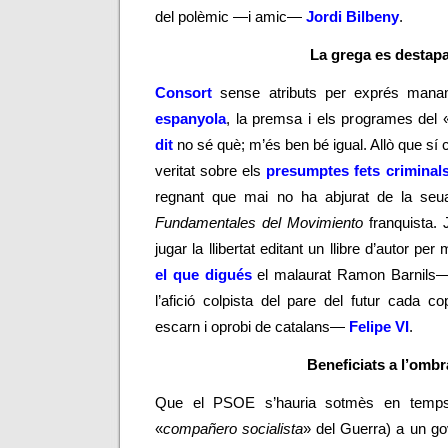
del polèmic
—
i amic
—
Jordi Bilbeny
.
La grega es destap
Consort
sense atributs
per exprés mana
espanyola
, la premsa i els programes del 
dit
no sé què; m’és ben bé igual. Allò que sí 
veritat sobre els
presumptes fets criminal
regnant que mai no ha abjurat de la seua
Fundamentales del Movimiento
franquista. 
jugar la llibertat editant un llibre d’autor p
el que digués
el malaurat Ramon Barnils—
l’afició colpista
del pare del futur cada c
escarn i oprobi de catalans—
Felipe VI
.
Beneficiats a l’ombr
Que el PSOE s’hauria sotmès en temps de
«
compañero socialista
» del Guerra) a un gov