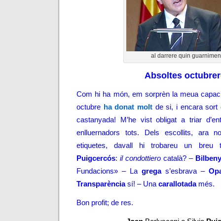
al darrere quin guarnimen
Absoltes octubre
Com hi ha món, em sorprèn la meua capacit
octubre
ha donat molt
de si, i encara sort
castanyada! M’he vist obligat a triar d’en
enlluernadors tots. Dels escollits, ara
etiquetes, davall hi trobareu un breu
Puigcercós
:
il condottiero
català? –
Bilben
Fundacions» – La
grega
s’esbrava –
Opa
Transparència
sí! – Una
carallotada
més.
Bon profit; de res.