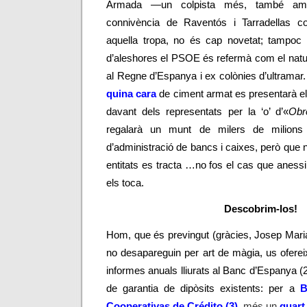
Armada
—
un colpista més, també ami
connivència de Raventós i Tarradellas c
aquella tropa, no és cap novetat; tampo
d’aleshores el PSOE és refermà com el natura
al Regne d’Espanya i ex colònies d’ultramar
quina cara
de ciment armat es presentarà e
davant dels representats per la ‘o’ d’«
Obr
regalarà un munt de milers de milions 
d’administració de bancs i caixes, però que 
entitats es tracta …no fos el cas que anessi
els toca.
Descobrim-los!
Hom, que és previngut (gràcies, Josep Maria
no desapareguin per art de màgia, us ofereix
informes anuals lliurats al Banc d’Espanya (
de garantia de dipòsits existents: per a
B
Cooperativas de Crédito (3)
, més un
quart