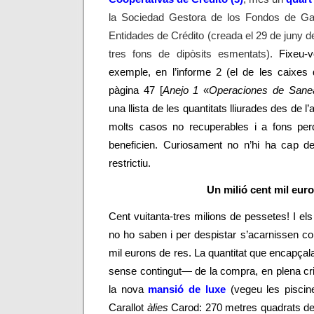
la
Sociedad Gestora de los Fondos de Ga
Entidades de Crédito (creada el 29 de juny de
tres fons de dipòsits esmentats).
Fixeu-v
exemple, en l’informe 2 (el de les caixes d’
pàgina 47 [
Anejo 1
«
Operaciones de Sane
una llista de les quantitats lliurades des de l
molts casos no recuperables i
a fons per
beneficien. Curiosament no n’hi ha cap de 
restrictiu.
Un milió cent mil eur
Cent vuitanta-tres milions de pessetes! I els 
no ho saben i per despistar s’acarnissen c
mil eurons de res. La quantitat que encapçal
sense contingut
—
de la compra, en plena cris
la nova
mansió de luxe
(vegeu les piscin
Carallot
àlies
Carod: 270 metres quadrats de s