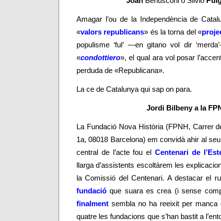
Joan
Berlusconi o Silvio
Pui
Amagar l’ou de la Independència de Catal
«
valors republicans
» és la torna del «
proje
populisme ‘ful’
—
en gitano vol dir ‘merda’
«
condottiero
», el qual ara vol posar l’accen
perduda de «Republicana».
La ce de Catalunya qui sap on para.
Jordi Bilbeny a la F
La Fundació Nova Història (FPNH, Carrer d
1a, 08018 Barcelona) em convidà ahir al se
central de l’acte fou el
Centenari de l’Est
llarga d’assistents escoltàrem les explicac
la Comissió del Centenari. A destacar el
fundació
que suara es crea
(
i sense compt
finalment
sembla no ha reeixit per manca 
quatre les fundacions que s’han bastit a l’ent