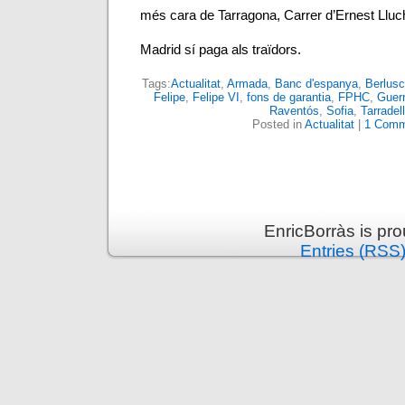
més cara de Tarragona, Carrer d’Ernest Lluc
Madrid sí paga als traïdors.
Tags:
Actualitat
,
Armada
,
Banc d'espanya
,
Berlusc
Felipe
,
Felipe VI
,
fons de garantia
,
FPHC
,
Guer
Raventós
,
Sofia
,
Tarradel
Posted in
Actualitat
|
1 Comm
EnricBorràs is pr
Entries (RSS