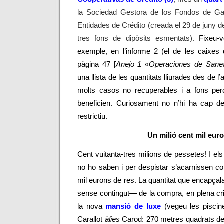
la
Sociedad Gestora de los Fondos de Ga
Entidades de Crédito (creada el 29 de juny de
tres fons de dipòsits esmentats).
Fixeu-v
exemple, en l’informe 2 (el de les caixes d’
pàgina 47 [
Anejo 1
«
Operaciones de Sane
una llista de les quantitats lliurades des de l
molts casos no recuperables i
a fons per
beneficien. Curiosament no n’hi ha cap de 
restrictiu.
Un milió cent mil eur
Cent vuitanta-tres milions de pessetes! I els 
no ho saben i per despistar s’acarnissen c
mil eurons de res. La quantitat que encapçal
sense contingut
—
de la compra, en plena cris
la nova
mansió de luxe
(vegeu les piscin
Carallot
àlies
Carod: 270 metres quadrats de s