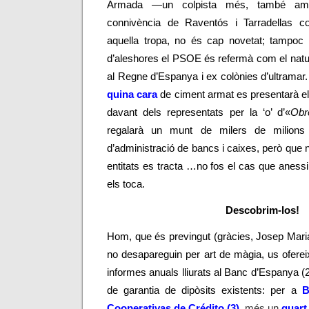
Armada
—
un colpista més, també ami
connivència de Raventós i Tarradellas c
aquella tropa, no és cap novetat; tampo
d’aleshores el PSOE és refermà com el natura
al Regne d’Espanya i ex colònies d’ultramar
quina cara
de ciment armat es presentarà e
davant dels representats per la ‘o’ d’«
Obr
regalarà un munt de milers de milions 
d’administració de bancs i caixes, però que 
entitats es tracta …no fos el cas que anessi
els toca.
Descobrim-los!
Hom, que és previngut (gràcies, Josep Maria
no desapareguin per art de màgia, us ofereix
informes anuals lliurats al Banc d’Espanya (
de garantia de dipòsits existents: per a
B
Cooperativas de Crédito (3)
, més un
quart