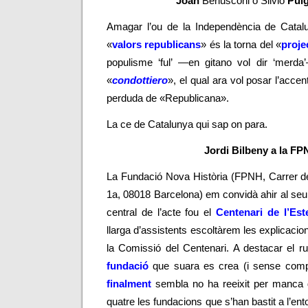
Joan
Berlusconi o Silvio
Pui
Amagar l’ou de la Independència de Catal
«
valors republicans
» és la torna del «
proje
populisme ‘ful’
—
en gitano vol dir ‘merda’
«
condottiero
», el qual ara vol posar l’accen
perduda de «Republicana».
La ce de Catalunya qui sap on para.
Jordi Bilbeny a la F
La Fundació Nova Història (FPNH, Carrer d
1a, 08018 Barcelona) em convidà ahir al se
central de l’acte fou el
Centenari de l’Est
llarga d’assistents escoltàrem les explicac
la Comissió del Centenari. A destacar el
fundació
que suara es crea
(
i sense compt
finalment
sembla no ha reeixit per manca 
quatre les fundacions que s’han bastit a l’ent