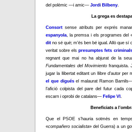
del polèmic
—
i amic
—
Jordi Bilbeny
.
La grega es destap
Consort
sense atributs
per exprés mana
espanyola
, la premsa i els programes del 
dit
no sé què; m’és ben bé igual. Allò que sí 
veritat sobre els
presumptes fets criminal
regnant que mai no ha abjurat de la seua
Fundamentales del Movimiento
franquista. 
jugar la llibertat editant un llibre d’autor p
el que digués
el malaurat Ramon Barnils—
l’afició colpista
del pare del futur cada c
escarn i oprobi de catalans—
Felipe VI
.
Beneficiats a l’ombr
Que el PSOE s’hauria sotmès en temps de
«
compañero socialista
» del Guerra) a un gov