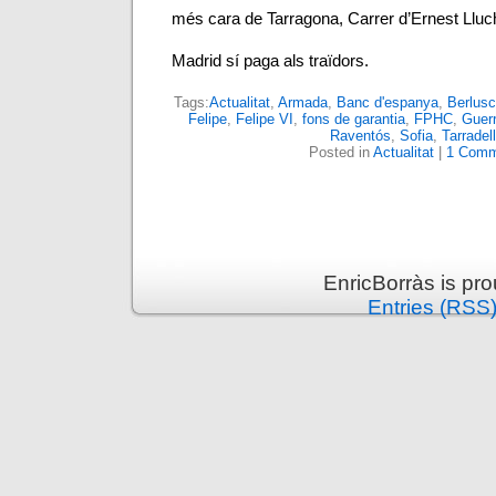
més cara de Tarragona, Carrer d’Ernest Lluc
Madrid sí paga als traïdors.
Tags:
Actualitat
,
Armada
,
Banc d'espanya
,
Berlusc
Felipe
,
Felipe VI
,
fons de garantia
,
FPHC
,
Guer
Raventós
,
Sofia
,
Tarradel
Posted in
Actualitat
|
1 Comm
EnricBorràs is pr
Entries (RSS