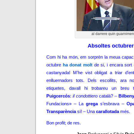
al darrere quin guarnimen
Absoltes octubre
Com hi ha món, em sorprèn la meua capacit
octubre
ha donat molt
de si, i encara sort
castanyada! M’he vist obligat a triar d’en
enlluernadors tots. Dels escollits, ara
etiquetes, davall hi trobareu un breu
Puigcercós
:
il condottiero
català? –
Bilben
Fundacions» – La
grega
s’esbrava –
Opa
Transparència
sí! – Una
carallotada
més.
Bon profit; de res.