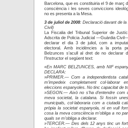
Barcelona, que es constituiria el 9 de març 
consciència i les seves conviccions ideol
no es presenta a la Mesa.
3 de juliol de 2008
: Declaració davant de la 
Civil)
La Fiscalia del Tribunal Superior de Justí
Adscrita de Policia Judicial —Guàrdia Civi
declarar el dia 3 de juliol, com a imputa
electoral. Amb incidències a la porta p
Belzunces s’acull al dret de no declarar da
l’Instructor el següent text:
«En MARC BELZUNCES, amb NIF espanyol [
DECLARA:
»PRIMER.— Com a independentista catal
m’impedeix completament col·laborar en 
eleccions espanyoles. No tinc capacitat de tria
»SEGON.— Això no s’ha d’entendre com u
meva societat, la catalana. Si fossin une
municipals, col·laboraria com a ciutadà c
pròpia la societat espanyola, ni en vull for
cosa la meva consciència m’obliga a no part
quals se m’obliga a declarar.
»TERCER.— Des dels 12 anys tinc un fort