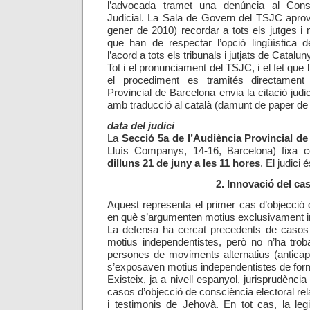
l’advocada tramet una denúncia al Cons
Judicial. La Sala de Govern del TSJC aprov
gener de 2010) recordar a tots els jutges i
que han de respectar l’opció lingüística d
l’acord a tots els tribunals i jutjats de Catalun
Tot i el pronunciament del TSJC, i el fet que l
el procediment es tramités directament 
Provincial de Barcelona envia la citació judic
amb traducció al català (damunt de paper de 
data del judici
La
Secció 5a de l’Audiència Provincial d
Lluís Companys, 14-16, Barcelona) fixa c
dilluns 21 de juny a les 11 hores
. El judici 
2. Innovació del ca
Aquest representa el primer cas d’objecció 
en què s’argumenten motius exclusivament i
La defensa ha cercat precedents de casos d
motius independentistes, però no n’ha trob
persones de moviments alternatius (anticapi
s’exposaven motius independentistes de for
Existeix, ja a nivell espanyol, jurisprudència
casos d’objecció de consciència electoral re
i testimonis de Jehovà. En tot cas, la leg