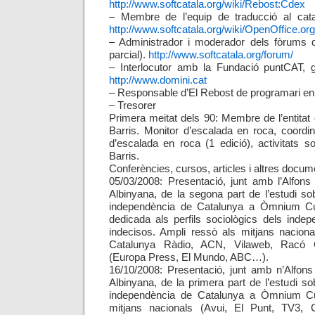
http://www.softcatala.org/wiki/Rebost:Cdex
– Membre de l’equip de traducció al catal
http://www.softcatala.org/wiki/OpenOffice.org
– Administrador i moderador dels fòrums d
parcial).
http://www.softcatala.org/forum/
– Interlocutor amb la Fundació puntCAT, g
http://www.domini.cat
– Responsable d’El Rebost de programari en
– Tresorer
Primera meitat dels 90: Membre de l’entita
Barris. Monitor d’escalada en roca, coordi
d’escalada en roca (1 edició), activitats 
Barris.
Conferències, cursos, articles i altres docum
05/03/2008: Presentació, junt amb l’Alfon
Albinyana, de la segona part de l’estudi sob
independència de Catalunya a Òmnium Cul
dedicada als perfils sociològics dels indepe
indecisos. Ampli ressò als mitjans naciona
Catalunya Ràdio, ACN, Vilaweb, Racó C
(Europa Press, El Mundo, ABC…).
16/10/2008: Presentació, junt amb n’Alfon
Albinyana, de la primera part de l’estudi so
independència de Catalunya a Òmnium Cul
mitjans nacionals (Avui, El Punt, TV3, 