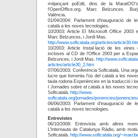
mitjançant poEdit, dins de la MaratOO’
l’OpenOffice.org. Marc Belzunces. Burj
València.
01/04/2004: Parlament d’inauguració de le
català a les noves tecnologies.
10/2003: Article El Microsoft Office 2003 
Marc Belzunces, i Jordi Mas.
http://www.softcatala.org/articles/article30.ht
10/2003: Article Instal·lació de les eines
incloses al CD de l’Office 2003 per a Espa
Belzunces, i Jordi Mas.
http://www.softcatala
articles/article30_2.htm
07/06/2003: Conferència Softcatalà, Una or
lucre que fomenta l’ús del català a les nove
taula rodona Experiències en la traducció i lo
I Jornades sobre el català a les noves tecn
Softcatalà.
http://www.
softcatala.org/jornades/ponencies/ponencies/
06/06/2003: Parlament d’inauguració de l
català a les noves tecnologies.
Entrevistes
06/10/2008: Entrevista amb altres mem
L’Internauta de Catalunya Ràdio, amb motiu
Softcatalà.
http://www.softcatala.org/~marcbe