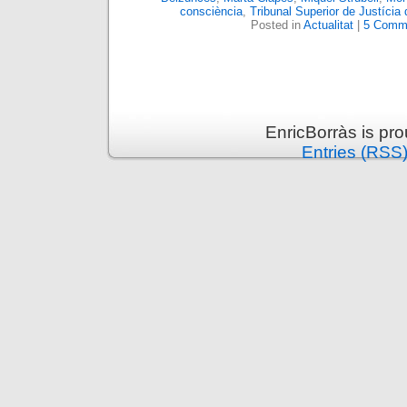
consciència
,
Tribunal Superior de Justícia
Posted in
Actualitat
|
5 Comm
EnricBorràs is pr
Entries (RSS