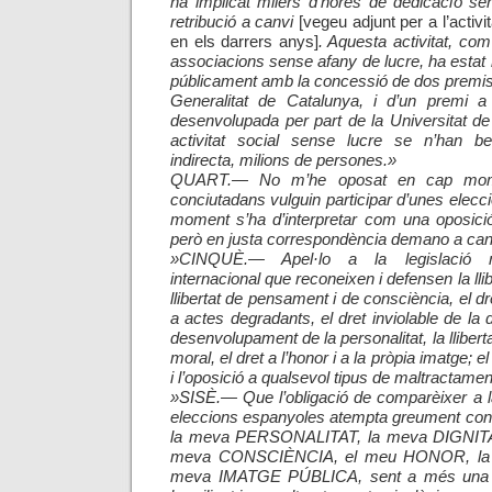
ha implicat milers d’hores de dedicació s
retribució a canvi
[vegeu adjunt per a l’activ
en els darrers anys]
. Aquesta activitat, com
associacions sense afany de lucre, ha estat 
públicament amb la concessió de dos premis 
Generalitat de Catalunya, i d’un premi a 
desenvolupada per part de la Universitat d
activitat social sense lucre se n’han ben
indirecta, milions de persones.
»
QUART.— No m’he oposat en cap mom
conciutadans vulguin participar d’unes elec
moment s’ha d’interpretar com una oposició a
però en justa correspondència demano a canv
»CINQUÈ.— Apel·lo a la legislació n
internacional que reconeixen i defensen la lli
llibertat de pensament i de consciència, el dret
a actes degradants, el dret inviolable de la di
desenvolupament de la personalitat, la llibertat
moral, el dret a l’honor i a la pròpia imatge; e
i l’oposició a qualsevol tipus de maltractamen
»SISÈ.— Que l’obligació de comparèixer a l
eleccions espanyoles atempta greument con
la meva PERSONALITAT, la meva DIGNITA
meva CONSCIÈNCIA, el meu HONOR, la 
meva IMATGE PÚBLICA, sent a més una ac