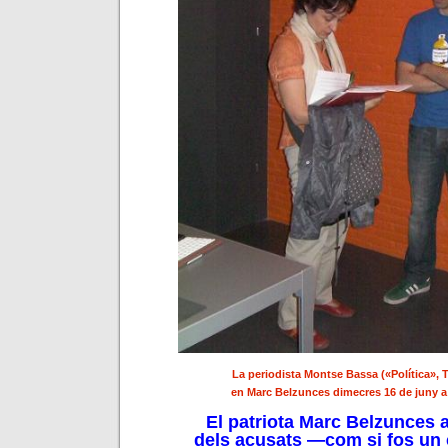
La periodista Montse Bassa («Política», 
en Marc Belzunces dimecres 16 de juny a 
El patriota Marc Belzunces 
dels acusats —com si fos un