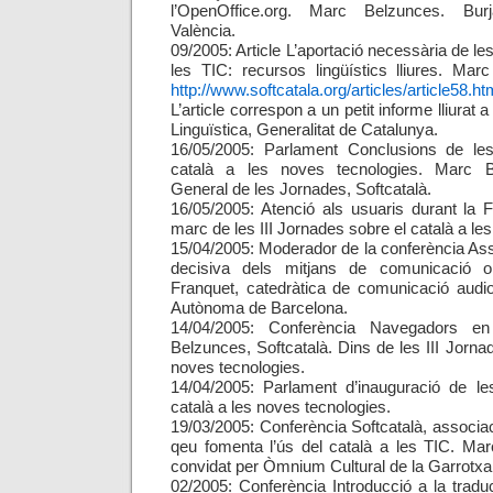
l’OpenOffice.org. Marc Belzunces. Burj
València.
09/2005: Article L’aportació necessària de les
les TIC: recursos lingüístics lliures. Mar
http://www.softcatala.org/articles/article58.ht
L’article correspon a un petit informe lliurat a
Linguïstica, Generalitat de Catalunya.
16/05/2005: Parlament Conclusions de les
català a les noves tecnologies. Marc B
General de les Jornades, Softcatalà.
16/05/2005: Atenció als usuaris durant la Fe
marc de les III Jornades sobre el català a le
15/04/2005: Moderador de la conferència Assa
decisiva dels mitjans de comunicació o
Franquet, catedràtica de comunicació audio
Autònoma de Barcelona.
14/04/2005: Conferència Navegadors en
Belzunces, Softcatalà. Dins de les III Jorna
noves tecnologies.
14/04/2005: Parlament d’inauguració de le
català a les noves tecnologies.
19/03/2005: Conferència Softcatalà, associa
qeu fomenta l’ús del català a les TIC. Mar
convidat per Òmnium Cultural de la Garrotxa,
02/2005: Conferència Introducció a la tradu