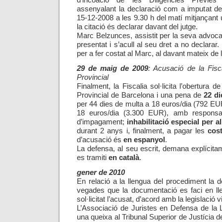
d’incoació de les Diligències Prèvies p
assenyalant la declaració com a imputat d
15-12-2008 a les 9.30 h del matí mitjançant u
la citació és declarar davant del jutge.
Marc Belzunces, assistit per la seva advocada
presentat i s’acull al seu dret a no declarar
per a fer costat al Marc, al davant mateix de l’e
29 de maig de 2009
: Acusació de la Fisca
Provincial
Finalment, la Fiscalia sol·licita l’obertura de
Provincial de Barcelona i una pena de
22 di
per
44 dies de multa a 18 euros/dia (792 E
18 euros/dia
(
3.300 EUR
), amb responsab
d’impagament;
i
nhabilitació especial per a
durant 2 anys i, finalment, a pagar les
cos
d’acusació és
en espanyol
.
La defensa, al seu escrit, demana explícit
es tramiti
en català
.
gener de 2010
En relació a la llengua del procediment la
vegades que la documentació es faci en ll
sol·licitat l’acusat, d’acord amb la legislació v
L’Associació de Juristes en Defensa de la 
una queixa al Tribunal Superior de Justícia 