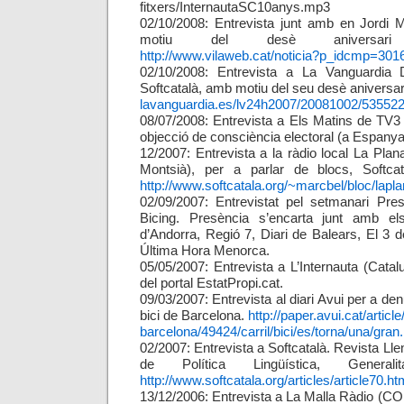
fitxers/InternautaSC10anys.mp3
02/10/2008: Entrevista junt amb en Jordi
motiu del desè aniversari 
http://www.vilaweb.cat/noticia?p_idcmp=301
02/10/2008: Entrevista a La Vanguardia D
Softcatalà, amb motiu del seu desè aniversar
lavanguardia.es/lv24h2007/20081002/53552
08/07/2008: Entrevista a Els Matins de TV3
objecció de consciència electoral (a Espanya
12/2007: Entrevista a la ràdio local La Pla
Montsià), per a parlar de blocs, Softcata
http://www.softcatala.org/~marcbel/bloc/lapl
02/09/2007: Entrevistat pel setmanari Pres
Bicing. Presència s’encarta junt amb els
d’Andorra, Regió 7, Diari de Balears, El 3 d
Última Hora Menorca.
05/05/2007: Entrevista a L’Internauta (Catal
del portal EstatPropi.cat.
09/03/2007: Entrevista al diari Avui per a denu
bici de Barcelona.
http://paper.avui.cat/article
barcelona/49424/carril/bici/es/torna/una/gran
02/2007: Entrevista a Softcatalà. Revista Lle
de Política Lingüística, General
http://www.softcatala.org/articles/article70.ht
13/12/2006: Entrevista a La Malla Ràdio (CO