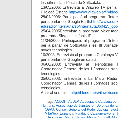
les xifres d’audiència de Softcatalà.
13/09/2006: Entrevista a Vilaweb TV per a
l’Holocè Estant.
http://www.vilaweb.tv/?vide
29/04/2006: Participació al programa L’Inte
per a parlar del Google Earth.
http://www.edu3
eduradio/internauta/so/internauta060429_go
25/04/2005Entrevista al programa Valor Afegi
programa Skype i telefonia IP.
11/04/2005: Participació al programa L’Inte
per a parlar de Softcatalà i les III Jornad
noves tecnologies.
10/2003: Entrevista al programa Catalunya 
per a parlar del Google en català.
06/06/2003: Entrevista al Telenotície
Coordinador General de les I Jornades sobr
tecnologies.
05/06/2003: Entrevista a La Malla Ràd
Coordinador General de les I Jornades sobr
tecnologies.
Anar al seu bloc:
http://blocs.mesvilaweb.c
Tags:
ACDDH
,
AJDLP
,
Associació Catalana per 
Humans
,
Associació de Juristes en Defensa de la
CGPJ
,
Consell General del Poder Judicial
,
elect
VilaWeb
,
Espanya
,
Fundació Catalunya-Fons
,
Belzunces
,
Marta Clapés
,
Miquel Strubell
,
Mon