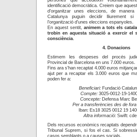
persones que accedeixin voluntàriament 
identificació democràtica. Creiem que aques
d’organitzar unes eleccions, de manera
Catalunya puguin decidir lliurement s
l’organització d’unes eleccions espanyoles.
En aquest sentit,
animem a tots els catal
trobin en aquesta situació a exercir el 
consciència
.
4. Donacions
Estimem les despeses del procés judici
Provincial de Barcelona en uns 7.000 euros.
Fins ara s’han recaptat 4.000 euros mitjan
ajut per a recaptar els 3.000 euros que m
poden fer a:
Beneficiari:
Fundació Catalu
Compte:
3025-0012-19-140
Concepte:
Defensa Marc Be
Per a transferències des de for
Iban: Es18 3025 0012 19 14
Altra informació:
Swift: cd
Dels recursos econòmics recaptats dependrà
Tribunal Suprem, si fos el cas. Si sobressi
casos semblants o a causes socials.