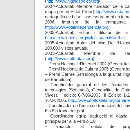
(
http://www.highiqsociety.org/
).
2007-Actualitat: Membre fundador de la 
mapa per un Estat Propi (
http://www.estatpro
cartografia de base i assessorament en temes 
2006: Impulsor de la campanya V
http://www.votaindependencia.org
2005-Actualitat: Editor i difusor de la
http://ca.wikipedia.org/wiki/Usuari:Marcbel
2005-Actualitat: Autor del bloc De l’Hol
100.000 visites anuals.
2001-Actualitat: Membre de l’ass
(
http://www.softcatala.org
):
– Premi Nacional d’Internet 2004 (Generalita
– Premi Nacional de Cultura 2005 (Generalit
– Premi Carme Serrallonga a la qualitat ling
de Barcelona)
– Coordinador general de les Jornades
tecnologies (Softcatalà, Generalitat de Ca
Vives). I edició: 6-7/06/2003. II Edició: 1-2
16/04/2005.
http://www.softcatala.org/jornad
– Coordinador de l’equip de traducció del n
6 a 8) i traductor pral.
– Coordinador equip traducció al català 
principal per a la versió 1.0.
– Traductor al català del pro