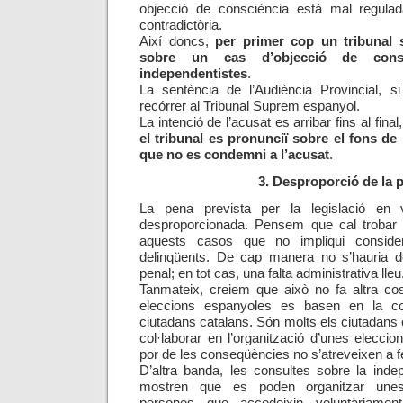
objecció de consciència està mal regulad
contradictòria.
Així doncs,
per primer cop un tribunal 
sobre un cas d’objecció de cons
independentistes
.
La sentència de l’Audiència Provincial, s
recórrer al Tribunal Suprem espanyol.
La intenció de l’acusat es arribar fins al final
el tribunal es pronunciï sobre el fons de
que no es condemni a l’acusat
.
3. Desproporció de la 
La pena prevista per la legislació en 
desproporcionada. Pensem que cal trobar u
aquests casos que no impliqui conside
delinqüents. De cap manera no s’hauria de
penal; en tot cas, una falta administrativa lleu
Tanmateix, creiem que això no fa altra co
eleccions espanyoles es basen en la co
ciutadans catalans. Són molts els ciutadans 
col·laborar en l’organització d’unes elecci
por de les conseqüències no s’atreveixen a fe
D’altra banda, les consultes sobre la ind
mostren que es poden organitzar unes 