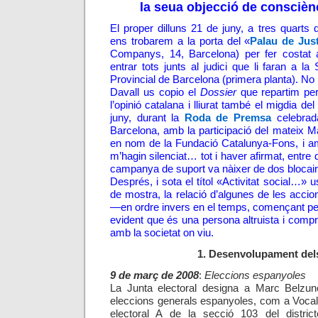
la seua objecció de conscièn
El proper dilluns 21 de juny, a tres quarts 
ens trobarem a la porta del «
Palau de Just
Companys, 14, Barcelona) per fer costat
entrar tots junts al judici que li faran a l
Provincial de Barcelona (primera planta). No
Davall us copio el
Dossier
que repartim per
l’opinió catalana i lliurat també el migdia d
juny, durant la
Roda de Premsa
celebrad
Barcelona, amb la participació del mateix Ma
en nom de la Fundació Catalunya-Fons, i a
m’hagin silenciat… tot i haver afirmat, entre 
campanya de suport va nàixer de dos blocai
Després, i sota el títol «Activitat social…» 
de mostra, la relació d’algunes de les acc
—en ordre invers en el temps, començant pe
evident que és una persona altruista i com
amb la societat on viu.
1. Desenvolupament dels
9 de març de 2008
:
Eleccions espanyoles
La Junta electoral designa a Marc Belzu
eleccions generals espanyoles, com a Vocal
electoral A de la secció 103 del distri