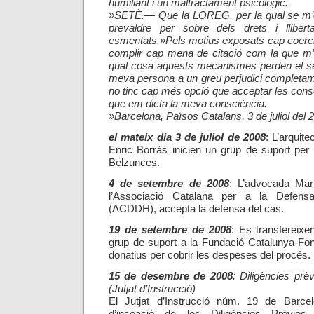
humiliant i un maltractament psicològic.
»SETÈ.— Que la LOREG, per la qual se m’ob
prevaldre per sobre dels drets i lliber
esmentats.
»Pels motius exposats cap coerci
complir cap mena de citació com la que m’o
qual cosa aquests mecanismes perden el seu
meva persona a un greu perjudici completame
no tinc cap més opció que acceptar les con
que em dicta la meva consciència.
»Barcelona, Països Catalans, 3 de juliol del 
el mateix dia 3 de juliol de 2008
:
L’arquite
Enric Borràs inicien un grup de suport per
Belzunces.
4 de setembre de 2008
: L’advocada Ma
l’Associació Catalana per a la Defen
(ACDDH), accepta la defensa del cas.
19 de setembre de 2008
: Es transfereixe
grup de suport a la Fundació Catalunya-Fon
donatius per cobrir les despeses del procés.
15 de desembre de 2008
: Diligències prèv
(Jutjat d’Instrucció)
El Jutjat d’Instrucció núm. 19 de Barcelo