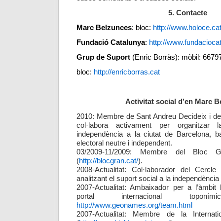
5. Contacte
Marc Belzunces
:
bloc:
http://www.holoce.ca
Fundació Catalunya
:
http://www.fundaciocat
Grup de Suport
(Enric Borràs)
:
mòbil: 6679
bloc:
http://enricborras.cat
Activitat social d’en Marc 
2010: Membre de Sant Andreu Decideix i de
col·labora activament per organitzar 
independència a la ciutat de Barcelona, ba
electoral neutre i independent.
03/2009-11/2009: Membre del Bloc G
(
http://blocgran.cat/
).
2008-Actualitat: Col·laborador del Cercle 
analitzant el suport social a la independènci
2007-Actualitat: Ambaixador per a l’àmbit l
portal internacional toponím
http://www.geonames.org/team.html
2007-Actualitat: Membre de la Internat