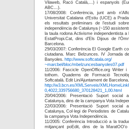
Vilaweb, Racó Català,…) i espanyols (Eu
ABC…).
17/08/2008: Conferència, junt amb n’Al
Universitat Catalana d’Estiu (UCE) a Prada
els resultats preliminars de l’estudi sobr
independència de Catalunya (~150 assistent
la taula rodona Activisme independentista a 
EstatPropi.Cat, dins d’Els Dijous de l’Òm
Barcelona.
29/03/2007: Conferència El Google Earth co
ciutadana. Marc Belzunces. IV Jornada de 
Banyoles.
http://www.softcatala.org/
~marcbel/bloc/mbelzuncesbanyoles07.pdf
11/2006: Fascicle OpenOffice.org Writer i 
tothom. Quaderns de Formació Tecnològ
Softcatalà. Edit Lin/Ajuntament de Barcelona.
http://w3.bcn.es/XMLServeis/XMLHomeLinkP
0,4022,339756680_370128421_1,00.html
20/04/2006: Presentació Suport social 
Catalunya, dins de la campanya Vota Indepe
22/03/2006: Presentació Suport social 
Catalunya, Col·legi de Periodistes de Catal
la campanya Vota Independència.
11/2005: Conferència Introducció a la tradu
mitjançant poEdit, dins de la MaratOO’o