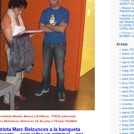
David Va
JOSEP P
Robert S
TRENTA 
Notícia 
VICENS 
DE FRANC
CLASSE P
CATALUN
Ramon Ca
BORBÓ C
Arxius
març 20
febrer 2
desembr
agost 2
juliol 20
maig 20
novembr
juliol 20
juny 20
maig 20
abril 20
març 20
novembr
octubre
setembr
agost 2
riodista Montse Bassa («Política», TVE3) entrevistà
juliol 20
juny 20
rc Belzunces dimecres 16 de juny a l’Espai VilaWeb
maig 20
triota Marc Belzunces a la banqueta
abril 20
març 20