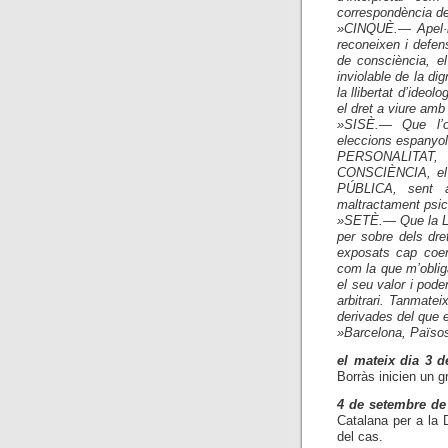
correspondència de
»CINQUÈ.— Apel·lo 
reconeixen i defens
de consciència, el
inviolable de la di
la llibertat d’ideolo
el dret a viure amb
»SISÈ.— Que l’ob
eleccions espanyo
PERSONALITAT,
CONSCIÈNCIA, el
PÚBLICA, sent a
maltractament psic
»SETÈ.— Que la LOR
per sobre dels dre
exposats cap coer
com la que m’oblig
el seu valor i pod
arbitrari. Tanmate
derivades del que 
»Barcelona, Països 
el mateix dia 3 d
Borràs inicien un 
4 de setembre de
Catalana per a la
del cas.