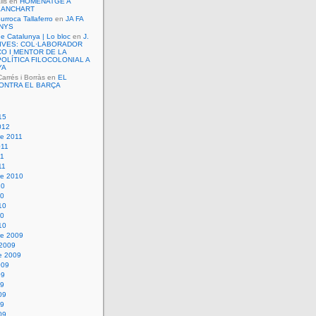
lls
en
HOMENATGE A
LANCHART
urroca Tallaferro
en
JA FA
ANYS
de Catalunya | Lo bloc
en
J.
VIVES: COL·LABORADOR
O I MENTOR DE LA
OLÍTICA FILOCOLONIAL A
YA
rrés i Borràs
en
EL
ONTRA EL BARÇA
15
012
e 2011
011
11
11
e 2010
10
10
10
10
10
e 2009
 2009
e 2009
009
09
09
09
09
09