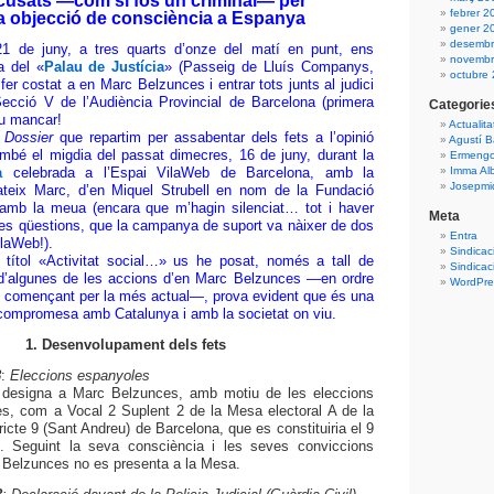
cusats —com si fos un criminal— per
febrer 2
a objecció de consciència a Espanya
gener 2
desembr
 21 de juny, a tres quarts d’onze del matí en punt, ens
novembr
a del «
Palau de Justícia
» (Passeig de Lluís Companys,
octubre
fer costat a en Marc Belzunces i entrar tots junts al judici
Secció V de l’Audiència Provincial de Barcelona (primera
Categorie
eu mancar!
Actualita
l
Dossier
que repartim per assabentar dels fets a l’opinió
Agustí B
 també el migdia del passat dimecres, 16 de juny, durant la
Ermengo
a
celebrada a l’Espai VilaWeb de Barcelona, amb la
Imma Al
Josepmiq
mateix Marc, d’en Miquel Strubell en nom de la Fundació
 amb la meua (encara que m’hagin silenciat… tot i haver
Meta
ltres qüestions, que la campanya de suport va nàixer de dos
Entra
laWeb!).
Sindicac
 títol «Activitat social…» us he posat, només a tall de
Sindicac
 d’algunes de les accions d’en Marc Belzunces —en ordre
WordPres
, començant per la més actual—, prova evident que és una
i compromesa amb Catalunya i amb la societat on viu.
1. Desenvolupament dels fets
8
:
Eleccions espanyoles
l designa a Marc Belzunces, amb motiu de les eleccions
s, com a Vocal 2 Suplent 2 de la Mesa electoral A de la
ricte 9 (Sant Andreu) de Barcelona, que es constituiria el 9
 Seguint la seva consciència i les seves conviccions
 Belzunces no es presenta a la Mesa.