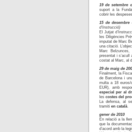
19 de setembre 
suport a la Funda
cobrir les despeses
15 de desembre 
d’Instrucció)
El Jutjat d’Instruc
les Diligències Prè
imputat de Marc Be
una citació. L’objec
Marc Belzunces, a
presentat i s’acull
costat al Marc, al d
29 de maig de 20
Finalment, la Fiscal
de Barcelona i u
multa a 18 euros/
EUR
), amb respo
especial per al d
les
cost
es del pro
La defensa, al se
tramiti
en català
.
gener de 2010
En relació a la ll
que la documentaci
d’acord amb la legi