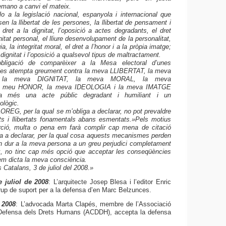
mano a canvi el mateix.
a la legislació nacional, espanyola i internacional que
en la llibertat de les persones, la llibertat de pensament i
 dret a la dignitat, l’oposició a actes degradants, el dret
gnitat personal, el lliure desenvolupament de la personalitat,
gia, la integritat moral, el dret a l’honor i a la pròpia imatge;
 dignitat i l’oposició a qualsevol tipus de maltractament.
ligació de comparèixer a la Mesa electoral d’unes
les atempta greument contra la meva LLIBERTAT, la meva
 la meva DIGNITAT, la meva MORAL, la meva
 meu HONOR, la meva IDEOLOGIA i la meva IMATGE
 més una acte públic degradant i humiliant i un
ològic.
EG, per la qual se m’obliga a declarar, no pot prevaldre
ts i llibertats fonamentals abans esmentats.
»Pels motius
ció, multa o pena em farà complir cap mena de citació
a a declarar, per la qual cosa aquests mecanismes perden
en dur a la meva persona a un greu perjudici completament
ix, no tinc cap més opció que acceptar les conseqüències
em dicta la meva consciència.
Catalans, 3 de juliol del 2008.»
e juliol de 2008
:
L’arquitecte Josep Blesa i l’editor Enric
grup de suport per a la defensa d’en Marc Belzunces.
 2008
: L’advocada Marta Clapés, membre de l’Associació
 Defensa dels Drets Humans (ACDDH), accepta la defensa