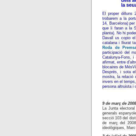
dels a
la seu
El proper dilluns
trobarem a la port
14, Barcelona) per 
que li faran a la 
planta). No hi pod
Davall us copio e
catalana i lliurat
Roda de Prems
participació del 
Catalunya-Fons, i
afirmat, entre d’a
blocaires de MésVi
Després, i sota el
mostra, la relació
invers en el temps
persona altruista 
9 de març de 200
La Junta electora
generals espanyole
secció 103 del dist
de març del 2008.
ideològiques, Marc