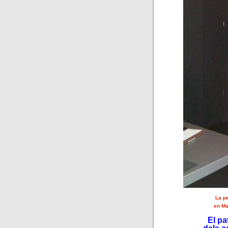
La pe
en Ma
El pa