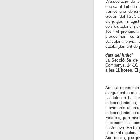
L’Associació de J
queixa al Tribunal
tramet una denúnc
Govern del TSJC ap
els jutges i magis
dels ciutadans, i s’
Tot i el pronuncia
procediment es tr
Barcelona envia la
català (damunt de 
data del judici
La
Secció 5a de 
Companys, 14-16, B
a les 11 hores
. El 
Aquest representa 
s’argumenten moti
La defensa ha cer
independentistes,
moviments alternat
independentistes d
Existeix, ja a niv
d’objecció de cons
de Jehovà. En tot 
està mal regulada i
Així doncs,
per p