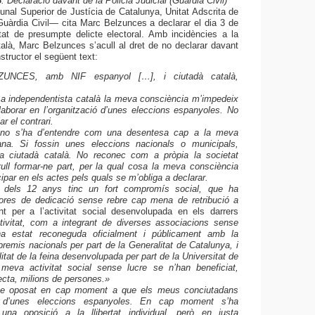
8
: Declaració davant de la Policia Judicial (Guàrdia Civil)
bunal Superior de Justícia de Catalunya, Unitat Adscrita de
Guàrdia Civil— cita Marc Belzunces a declarar el dia 3 de
tat de presumpte delicte electoral. Amb incidències a la
atalà, Marc Belzunces s’acull al dret de no declarar davant
’Instructor el següent text:
NCES, amb NIF espanyol […], i ciutadà català,
ndependentista català la meva consciència m’impedeix
aborar en l’organització d’unes eleccions espanyoles. No
ar el contrari.
o s’ha d’entendre com una desentesa cap a la meva
lana. Si fossin unes eleccions nacionals o municipals,
 a ciutadà català. No reconec com a pròpia la societat
ull formar-ne part, per la qual cosa la meva consciència
cipar en els actes pels quals se m’obliga a declarar.
els 12 anys tinc un fort compromís social, que ha
hores de dedicació sense rebre cap mena de retribució a
nt per a l’activitat social desenvolupada en els darrers
tivitat, com a integrant de diverses associacions sense
ha estat reconeguda oficialment i públicament amb la
remis nacionals per part de la Generalitat de Catalunya, i
litat de la feina desenvolupada per part de la Universitat de
meva activitat social sense lucre se n’han beneficiat,
ecta, milions de persones.
»
 oposat en cap moment a que els meus conciutadans
ar d’unes eleccions espanyoles. En cap moment s’ha
 una oposició a la llibertat individual, però en justa