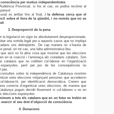
 consciència per motius independentistes
.
Audiència Provincial, si fos el cas, es podria recórrer al
spanyol.
cusat es arribar fins al final,
i la defensa cerca que el
nciï sobre el fons de la qüestió, i no només que no es
sat
.
3. Desproporció de la pena
er la legislació en vigor és absolutament desproporcionada.
bar una sortida legal per a aquests casos que no impliqui
utadans uns delinqüents. De cap manera no s’hauria de
e penal; en tot cas, una falta administrativa lleu.
que això no fa altra cosa que mostrar que les eleccions
n en la coacció i l’amenaça als ciutadans catalans. Són
s catalans que no voldrien col·laborar en l’organització
 espanyoles, però per por de les conseqüències no
l pas.
s consultes sobre la independència de Catalunya mostren
itzar unes eleccions mitjançant persones que accedeixin
ol·laborar-hi, per identificació democràtica. Creiem que
era correcta d’organitzar unes eleccions, de manera que
atalunya puguin decidir lliurement si col·laboren o no en
es eleccions espanyoles.
nimem a tots els catalans que en un futur es trobin en
 exercir el seu dret d’objecció de consciència
.
4. Donacions