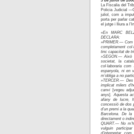
3 de juliol de 200
La Fiscalia del Tri
Policia Judicial —
juliol, com a impu
porta per parlar c
el jutge i lliura a l
«En MARC BELZU
DECLARA:
»PRIMER.— Com a i
completament col·l
tinc capacitat de tri
»SEGON.— Això n
societat, la cata
col·laboraria com
espanyola, ni en v
m’obliga a no parti
»TERCER.— Des d
implicat milers d’
canvi
[vegeu adju
anys]
. Aquesta ac
afany de lucre, 
concessió de dos p
d’un premi a la qua
Barcelona. De la 
directament o indir
QUART.— No m’he
vulguin particip
d’interpretar com