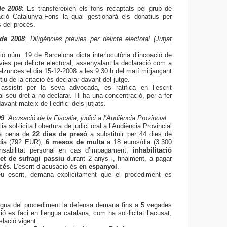
de 2008
: Es transfereixen els fons recaptats pel grup de
ció Catalunya-Fons la qual gestionarà els donatius per
 del procés.
de 2008
: Diligències prèvies per delicte electoral (Jutjat
ció núm. 19 de Barcelona dicta interlocutòria d’incoació de
vies per delicte electoral, assenyalant la declaració com a
lzunces el dia 15-12-2008 a les 9.30 h del matí mitjançant
tiu de la citació és declarar davant del jutge.
ssistit per la seva advocada, es ratifica en l’escrit
 al seu dret a no declarar. Hi ha una concentració, per a fer
avant mateix de l’edifici dels jutjats.
09
: Acusació de la Fiscalia, judici a l’Audiència Provincial
ia sol·licita l’obertura de judici oral a l’Audiència Provincial
na pena de
22 dies de presó
a substituir per
44 dies de
dia (792 EUR);
6 mesos de multa
a 18 euros/dia
(
3.300
nsabilitat personal en cas d’impagament;
i
nhabilitació
ret de sufragi passiu
durant 2 anys i, finalment, a pagar
cés
. L’escrit d’acusació és
en espanyol
.
u escrit, demana explícitament que el procediment es
engua del procediment la defensa demana fins a 5 vegades
ó es faci en llengua catalana, com ha sol·licitat l’acusat,
slació vigent.