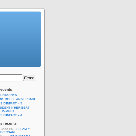
recents
RENTA ANYS
MP: DOBLE ANIVERSARI
S D’INFART – 5
SIDENT N’HERIBERT
 HA MORT
S D’INFART – 4
s recents
l Cerro
en
EL LLAMP:
NIVERSARI