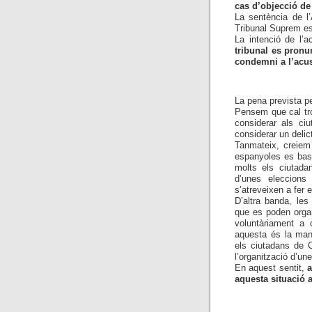
cas d’objecció de
La sentència de l’
Tribunal Suprem e
La intenció de l’a
tribunal es pronu
condemni a l’acu
La pena prevista p
Pensem que cal tro
considerar als ci
considerar un delict
Tanmateix, creiem 
espanyoles es base
molts els ciutadan
d’unes eleccions
s’atreveixen a fer e
D’altra banda, le
que es poden organ
voluntàriament a c
aquesta és la man
els ciutadans de C
l’organització d’un
En aquest sentit,
a
aquesta situació a