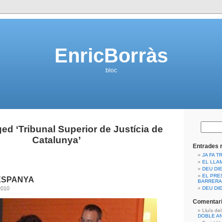
EnricBorràs
bloc
ed ‘Tribunal Superior de Justícia de
Catalunya’
Entrades 
JA FA T
EL LLA
DEU DIE
EL PRE
ESPANYA
BARRERA
2010
DEU DIE
Comentari
Lluís de
DOBLE A