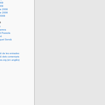
009
009
e 2008
e 2008
 2008
s
t
arrera
l Passola
bó
uel Servià
ió de les entrades
ió dels comentaris
s.org (en anglès)