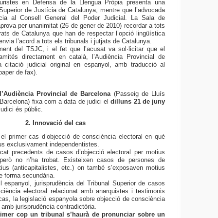
uristes en Defensa de la Llengua Pròpia presenta una
 Superior de Justícia de Catalunya, mentre que l’advocada
ia al Consell General del Poder Judicial. La Sala de
rova per unanimitat (26 de gener de 2010) recordar a tots
trats de Catalunya que han de respectar l’opció lingüística
envia l’acord a tots els tribunals i jutjats de Catalunya.
ment del TSJC, i el fet que l’acusat va sol·licitar que el
amités directament en català, l’Audiència Provincial de
 citació judicial original en espanyol, amb traducció al
paper de fax).
l’Audiència Provincial de Barcelona
(Passeig de Lluís
arcelona) fixa com a data de judici el
dilluns 21 de juny
judici és públic.
2. Innovació del cas
el primer cas d’objecció de consciència electoral en què
us exclusivament independentistes.
cat precedents de casos d’objecció electoral per motius
 però no n’ha trobat. Existeixen casos de persones de
ius (anticapitalistes, etc.) on també s’exposaven motius
e forma secundària.
ell espanyol, jurisprudència del Tribunal Superior de casos
ciència electoral relacionat amb anarquistes i testimonis
cas, la legislació espanyola sobre objecció de consciència
 amb jurisprudència contradictòria.
rimer cop un tribunal s’haurà de pronunciar sobre un