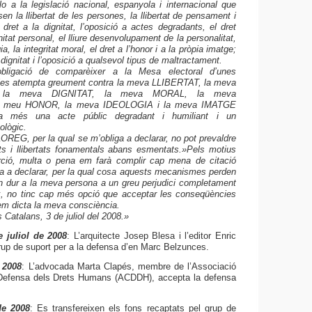
a la legislació nacional, espanyola i internacional que
en la llibertat de les persones, la llibertat de pensament i
 dret a la dignitat, l’oposició a actes degradants, el dret
gnitat personal, el lliure desenvolupament de la personalitat,
gia, la integritat moral, el dret a l’honor i a la pròpia imatge;
 dignitat i l’oposició a qualsevol tipus de maltractament.
ligació de comparèixer a la Mesa electoral d’unes
les atempta greument contra la meva LLIBERTAT, la meva
 la meva DIGNITAT, la meva MORAL, la meva
 meu HONOR, la meva IDEOLOGIA i la meva IMATGE
 més una acte públic degradant i humiliant i un
ològic.
EG, per la qual se m’obliga a declarar, no pot prevaldre
ts i llibertats fonamentals abans esmentats.
»Pels motius
ció, multa o pena em farà complir cap mena de citació
a a declarar, per la qual cosa aquests mecanismes perden
en dur a la meva persona a un greu perjudici completament
ix, no tinc cap més opció que acceptar les conseqüències
em dicta la meva consciència.
Catalans, 3 de juliol del 2008.»
e juliol de 2008
:
L’arquitecte Josep Blesa i l’editor Enric
grup de suport per a la defensa d’en Marc Belzunces.
 2008
: L’advocada Marta Clapés, membre de l’Associació
 Defensa dels Drets Humans (ACDDH), accepta la defensa
de 2008
: Es transfereixen els fons recaptats pel grup de