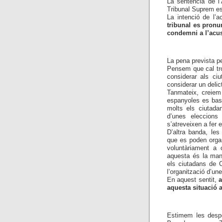
La sentència de l’
Tribunal Suprem e
La intenció de l’a
tribunal es pronu
condemni a l’acu
La pena prevista p
Pensem que cal tro
considerar als ci
considerar un delict
Tanmateix, creiem 
espanyoles es base
molts els ciutadan
d’unes eleccions
s’atreveixen a fer e
D’altra banda, le
que es poden organ
voluntàriament a c
aquesta és la man
els ciutadans de C
l’organització d’un
En aquest sentit,
a
aquesta situació a
Estimem les despes