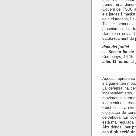
tramet una denúnc
Govern del TSJC ap
els jutges i magis
dels ciutadans, i s’
Tot i el pronuncia
procediment es tr
Barcelona envia la
català (damunt de 
data del judici
La
Secció 5a de 
Companys, 14-16, B
a les 11 hores
. El 
Aquest representa 
s’argumenten moti
La defensa ha cer
independentistes,
moviments alternat
independentistes d
Existeix, ja a niv
d’objecció de cons
de Jehovà. En tot 
està mal regulada i
Així doncs,
per p
cas d’objecció de