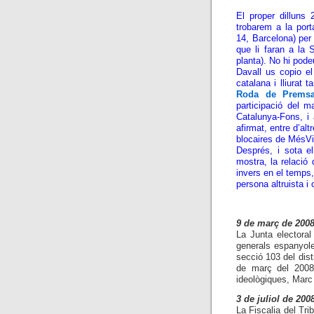
El proper dilluns
trobarem a la port
14, Barcelona) per 
que li faran a la 
planta). No hi pod
Davall us copio e
catalana i lliurat
Roda de Prems
participació del 
Catalunya-Fons, i
afirmat, entre d’a
blocaires de MésVi
Després, i sota el
mostra, la relació
invers en el temps
persona altruista 
9 de març de 200
La Junta electora
generals espanyole
secció 103 del dist
de març del 2008.
ideològiques, Marc
3 de juliol de 200
La Fiscalia del Tri