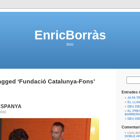
EnricBorràs
bloc
agged ‘Fundació Catalunya-Fons’
Entrades 
JA FA T
EL LLA
ESPANYA
DEU DIE
EL PRE
2010
BARRERA
DEU DIE
Comentari
Lluís de
DOBLE A