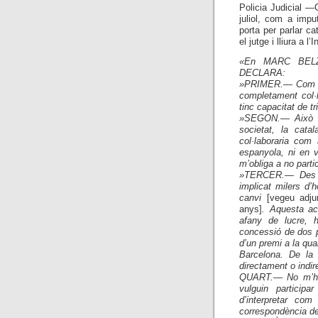
Policia Judicial —
juliol, com a impu
porta per parlar c
el jutge i lliura a l
«En MARC BELZU
DECLARA:
»PRIMER.— Com a i
completament col·l
tinc capacitat de tri
»SEGON.— Això n
societat, la cata
col·laboraria com
espanyola, ni en v
m’obliga a no parti
»TERCER.— Des d
implicat milers d’
canvi
[vegeu adju
anys]
. Aquesta ac
afany de lucre, 
concessió de dos p
d’un premi a la qua
Barcelona. De la 
directament o indir
QUART.— No m’he
vulguin particip
d’interpretar com
correspondència de