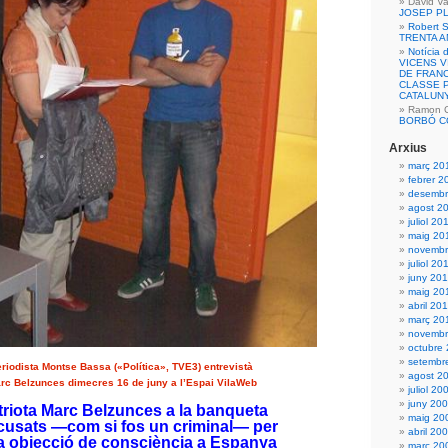
David Va
JOSEP P
Robert S
TRENTA 
Notícia 
VICENS 
DE FRANC
CLASSE P
CATALUN
Ramon Ca
BORBÓ C
Arxius
març 20
febrer 2
desembr
agost 2
juliol 20
maig 20
novembr
juliol 20
juny 20
maig 20
abril 20
març 20
novembr
octubre
setembr
riodista Montse Bassa («Política», TVE3) entrevistà
agost 2
rc Belzunces dimecres 16 de juny a l’Espai VilaWeb
juliol 20
juny 20
triota Marc Belzunces a la banqueta
maig 20
cusats —com si fos un criminal— per
abril 20
a objecció de consciència a Espanya
març 20