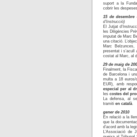
suport a la Funda
cobrir les despeses
15 de desembre 
d’Instrucció)
El Jutjat d’Instruc
les Diligències Prè
imputat de Marc Be
una citació. L’objec
Marc Belzunces, a
presentat i s’acull
costat al Marc, al d
29 de maig de 20
Finalment, la Fiscal
de Barcelona i u
multa a 18 euros/
EUR
), amb respo
especial per al d
les
cost
es del pro
La defensa, al se
tramiti
en català
.
gener de 2010
En relació a la ll
que la documentaci
d’acord amb la legi
L’Associació de J
queixa al Tribunal