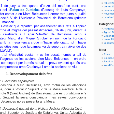
febrer 2
 21 de juny, a tres quarts d’onze del matí en punt, ens
gener 2
a del «
Palau de Justícia
» (Passeig de Lluís Companys,
desembr
fer costat a en Marc Belzunces i entrar tots junts al judici
novembr
octubre
Secció V de l’Audiència Provincial de Barcelona (primera
eu mancar!
Categorie
l
Dossier
que repartim per assabentar dels fets a l’opinió
Actualita
 també el migdia del passat dimecres, 16 de juny, durant la
Agustí B
a
celebrada a l’Espai VilaWeb de Barcelona, amb la
Ermengo
mateix Marc, d’en Miquel Strubell en nom de la Fundació
Imma Al
 amb la meua (encara que m’hagin silenciat… tot i haver
Josepmiq
ltres qüestions, que la campanya de suport va nàixer de dos
Meta
laWeb!).
 títol «Activitat social…» us he posat, només a tall de
Entra
Sindicac
 d’algunes de les accions d’en Marc Belzunces —en ordre
Sindicac
, començant per la més actual—, prova evident que és una
WordPres
i compromesa amb Catalunya i amb la societat on viu.
1. Desenvolupament dels fets
8
:
Eleccions espanyoles
l designa a Marc Belzunces, amb motiu de les eleccions
s, com a Vocal 2 Suplent 2 de la Mesa electoral A de la
ricte 9 (Sant Andreu) de Barcelona, que es constituiria el 9
 Seguint la seva consciència i les seves conviccions
 Belzunces no es presenta a la Mesa.
8
: Declaració davant de la Policia Judicial (Guàrdia Civil)
bunal Superior de Justícia de Catalunya, Unitat Adscrita de