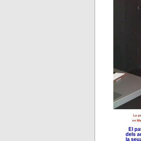
La pe
en Ma
El pa
dels a
la seu