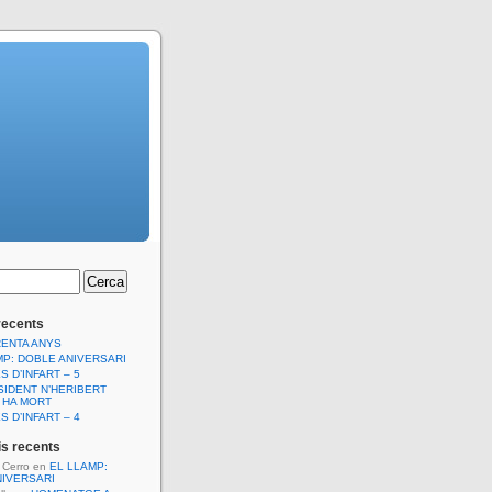
recents
RENTA ANYS
MP: DOBLE ANIVERSARI
S D’INFART – 5
SIDENT N’HERIBERT
 HA MORT
S D’INFART – 4
s recents
l Cerro
en
EL LLAMP:
NIVERSARI