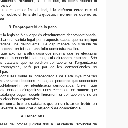
Audiència Provincial, si fos el cas, es podria recórrer al
spanyol.
cusat es arribar fins al final,
i la defensa cerca que el
nciï sobre el fons de la qüestió, i no només que no es
sat
.
3. Desproporció de la pena
er la legislació en vigor és absolutament desproporcionada.
bar una sortida legal per a aquests casos que no impliqui
utadans uns delinqüents. De cap manera no s’hauria de
e penal; en tot cas, una falta administrativa lleu.
que això no fa altra cosa que mostrar que les eleccions
n en la coacció i l’amenaça als ciutadans catalans. Són
s catalans que no voldrien col·laborar en l’organització
 espanyoles, però per por de les conseqüències no
l pas.
s consultes sobre la independència de Catalunya mostren
itzar unes eleccions mitjançant persones que accedeixin
ol·laborar-hi, per identificació democràtica. Creiem que
era correcta d’organitzar unes eleccions, de manera que
atalunya puguin decidir lliurement si col·laboren o no en
es eleccions espanyoles.
nimem a tots els catalans que en un futur es trobin en
 exercir el seu dret d’objecció de consciència
.
4. Donacions
es del procés judicial fins a l’Audiència Provincial de