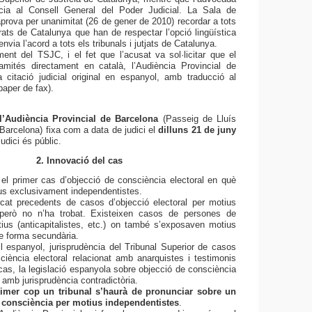
ia al Consell General del Poder Judicial. La Sala de
rova per unanimitat (26 de gener de 2010) recordar a tots
trats de Catalunya que han de respectar l’opció lingüística
envia l’acord a tots els tribunals i jutjats de Catalunya.
ment del TSJC, i el fet que l’acusat va sol·licitar que el
amités directament en català, l’Audiència Provincial de
 citació judicial original en espanyol, amb traducció al
paper de fax).
l’Audiència Provincial de Barcelona
(Passeig de Lluís
arcelona) fixa com a data de judici el
dilluns 21 de juny
judici és públic.
2. Innovació del cas
el primer cas d’objecció de consciència electoral en què
us exclusivament independentistes.
cat precedents de casos d’objecció electoral per motius
 però no n’ha trobat. Existeixen casos de persones de
ius (anticapitalistes, etc.) on també s’exposaven motius
e forma secundària.
ell espanyol, jurisprudència del Tribunal Superior de casos
ciència electoral relacionat amb anarquistes i testimonis
cas, la legislació espanyola sobre objecció de consciència
 amb jurisprudència contradictòria.
rimer cop un tribunal s’haurà de pronunciar sobre un
 consciència per motius independentistes
.