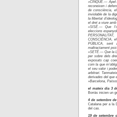
»CINQUÈ.— Apel·lo 
reconeixen i defens
de consciència, el
inviolable de la di
la llibertat d’ideolo
el dret a viure amb
»SISÈ.— Que l’ob
eleccions espanyo
PERSONALITAT,
CONSCIÈNCIA, el
PÚBLICA, sent a
maltractament psic
»SETÈ.— Que la LOR
per sobre dels dre
exposats cap coer
com la que m’oblig
el seu valor i pod
arbitrari. Tanmate
derivades del que 
»Barcelona, Països 
el mateix dia 3 d
Borràs inicien un 
4 de setembre de
Catalana per a la
del cas.
19 de setembre 