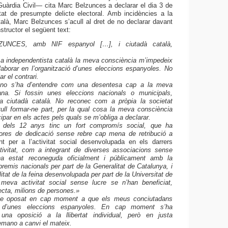
Guàrdia Civil— cita Marc Belzunces a declarar el dia 3 de
tat de presumpte delicte electoral. Amb incidències a la
atalà, Marc Belzunces s’acull al dret de no declarar davant
’Instructor el següent text:
NCES, amb NIF espanyol […], i ciutadà català,
ndependentista català la meva consciència m’impedeix
aborar en l’organització d’unes eleccions espanyoles. No
ar el contrari.
o s’ha d’entendre com una desentesa cap a la meva
lana. Si fossin unes eleccions nacionals o municipals,
 a ciutadà català. No reconec com a pròpia la societat
ull formar-ne part, per la qual cosa la meva consciència
cipar en els actes pels quals se m’obliga a declarar.
els 12 anys tinc un fort compromís social, que ha
hores de dedicació sense rebre cap mena de retribució a
nt per a l’activitat social desenvolupada en els darrers
tivitat, com a integrant de diverses associacions sense
ha estat reconeguda oficialment i públicament amb la
remis nacionals per part de la Generalitat de Catalunya, i
litat de la feina desenvolupada per part de la Universitat de
meva activitat social sense lucre se n’han beneficiat,
ecta, milions de persones.
»
 oposat en cap moment a que els meus conciutadans
ar d’unes eleccions espanyoles. En cap moment s’ha
 una oposició a la llibertat individual, però en justa
mano a canvi el mateix.