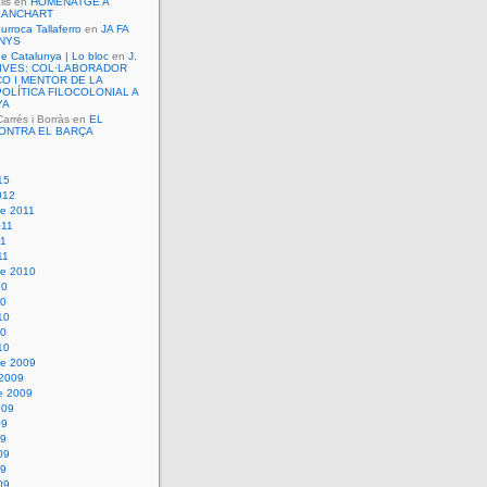
lls
en
HOMENATGE A
LANCHART
urroca Tallaferro
en
JA FA
ANYS
de Catalunya | Lo bloc
en
J.
VIVES: COL·LABORADOR
O I MENTOR DE LA
OLÍTICA FILOCOLONIAL A
YA
rrés i Borràs
en
EL
ONTRA EL BARÇA
15
012
e 2011
011
11
11
e 2010
10
10
10
10
10
e 2009
 2009
e 2009
009
09
09
09
09
09