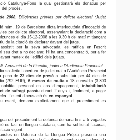
ció Catalunya-Fons la qual gestionarà els donatius per
 del procés.
de 2008
: Diligències prèvies per delicte electoral (Jutjat
ció núm. 19 de Barcelona dicta interlocutòria d’incoació de
vies per delicte electoral, assenyalant la declaració com a
lzunces el dia 15-12-2008 a les 9.30 h del matí mitjançant
tiu de la citació és declarar davant del jutge.
ssistit per la seva advocada, es ratifica en l’escrit
 al seu dret a no declarar. Hi ha una concentració, per a fer
avant mateix de l’edifici dels jutjats.
09
: Acusació de la Fiscalia, judici a l’Audiència Provincial
ia sol·licita l’obertura de judici oral a l’Audiència Provincial
na pena de
22 dies de presó
a substituir per
44 dies de
dia (792 EUR);
6 mesos de multa
a 18 euros/dia
(
3.300
nsabilitat personal en cas d’impagament;
i
nhabilitació
ret de sufragi passiu
durant 2 anys i, finalment, a pagar
cés
. L’escrit d’acusació és
en espanyol
.
u escrit, demana explícitament que el procediment es
engua del procediment la defensa demana fins a 5 vegades
ó es faci en llengua catalana, com ha sol·licitat l’acusat,
slació vigent.
uristes en Defensa de la Llengua Pròpia presenta una
 Superior de Justícia de Catalunya, mentre que l’advocada