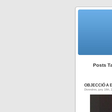
Posts T
OBJECCIÓ A 
Divendres, juny 18th, 