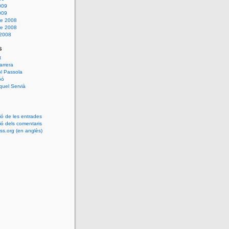
009
009
e 2008
e 2008
 2008
s
t
arrera
l Passola
bó
uel Servià
ió de les entrades
ió dels comentaris
s.org (en anglès)