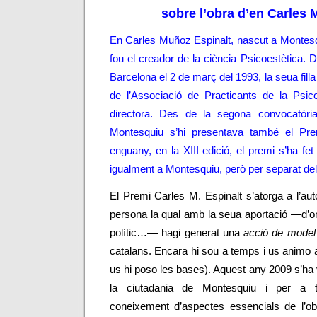
sobre l’obra d’en Carles M
En Carles Muñoz Espinalt, nascut a Montesq
fou el creador de la ciència Psicoestètica. 
Barcelona el 2 de març del 1993, la seua fill
de l’Associació de Practicants de la Psicoe
directora. Des de la segona convocatòri
Montesquiu s’hi presentava també el Pre
enguany, en la XIII edició, el premi s’ha fe
igualment a Montesquiu, però per separat del
El Premi Carles M. Espinalt s’atorga a l’aut
persona la qual amb la seua aportació
—
d’o
polític…
— hagi generat una
acció de model
catalans. Encara hi sou a temps i us animo a
us hi poso les bases). Aquest any 2009 s’h
la ciutadania de Montesquiu i per a t
coneixement d’aspectes essencials de l’ob