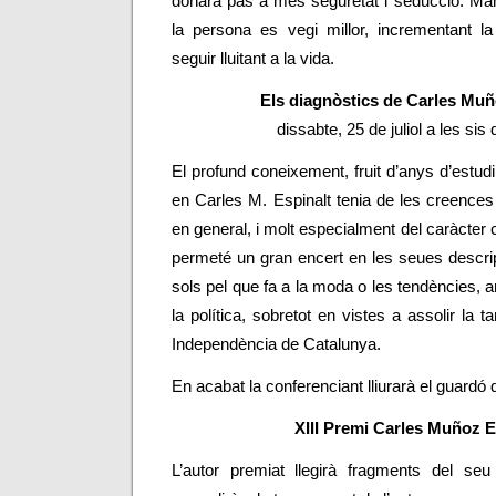
donarà pas a més seguretat i seducció. Man
la persona es vegi millor, incrementant l
seguir lluitant a la vida.
Els diagnòstics de Carles Muñ
dissabte, 25 de juliol a les sis 
El profund coneixement, fruit d’anys d’estudi,
en Carles M. Espinalt tenia de les creence
en general, i molt especialment del caràcter co
permeté un gran encert en les seues descrip
sols pel que fa a la moda o les tendències,
la política, sobretot en vistes a assolir la t
Independència de Catalunya.
En acabat la conferenciant lliurarà el guardó 
XIII Premi Carles Muñoz E
L’autor premiat llegirà fragments del seu 