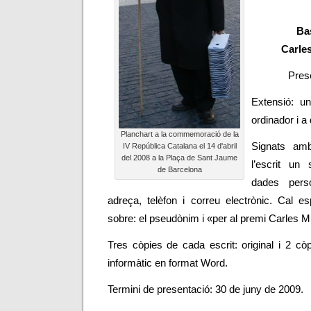
Ba
Carle
Prese
Extensió: u
ordinador i a
Planchart a la commemoració de la
Signats am
IV República Catalana el 14 d'abril
del 2008 a la Plaça de Sant Jaume
l’escrit un
de Barcelona
dades pers
adreça, telèfon i correu electrònic. Cal e
sobre: el pseudònim i «per al premi Carles M
Tres còpies de cada escrit: original i 2 cò
informàtic en format Word.
Termini de presentació: 30 de juny de 2009.