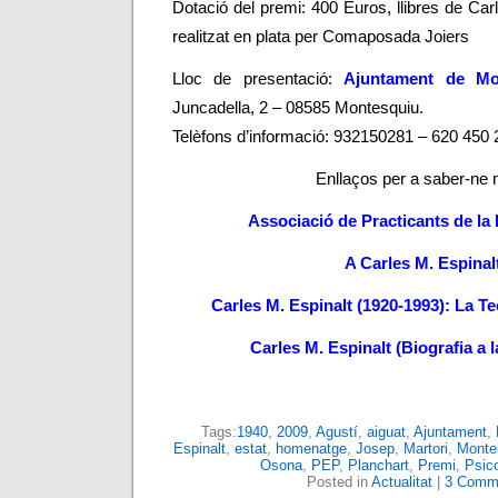
Dotació del premi:
400 Euros, llibres de Car
realitzat en plata per Comaposada Joiers
Lloc de presentació:
Ajuntament de Mo
Juncadella, 2 – 08585 Montesquiu.
Telèfons d’informació: 932150281 – 620 450 
Enllaços per a saber-ne
Associació de Practicants de la 
A Carles M. Espinal
Carles M. Espinalt (1920-1993): La Te
Carles M. Espinalt (Biografia a l
Tags:
1940
,
2009
,
Agustí
,
aiguat
,
Ajuntament
,
Espinalt
,
estat
,
homenatge
,
Josep
,
Martori
,
Monte
Osona
,
PEP
,
Planchart
,
Premi
,
Psic
Posted in
Actualitat
|
3 Comm