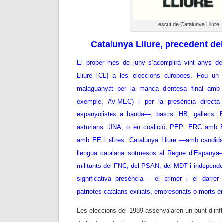
escut de Catalunya Lliure
Catalunya Lliure, precedent del
El proper mes de juny s’acomplirà vint anys de
Lliure [CL] a les eleccions europees. Fou un 
malaguanyat per la manca d’entesa final amb d
exemple, AV-MEC) i per la presència directa
espanyolistes a banda—, bascs: HB, gallecs: 
asturians: UNA; o en coalició, PEP: ERC amb 
amb EE i altres. Catalunya Lliure —amb candidats
llengua catalana sotmesos al Regne d’Espanya
militants del FNC, del PSAN, del MDT i independe
significativa presència —el primer i el darrer
patriotes catalans
exiliats,
empresonats o morts e
Les eleccions del 1989 assenyalaren un punt d’infl