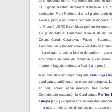
de l’independentisme. Poc temps després, militants
CL fugirien d’estudi demanant d’afiliar-se a ER
«veritable» Front Patriòtic al si del gloriós parti
excusa, perquè es privaria l’entrada de dirigents 
la Direcció d’ERC li semblava podrien fer ombra 
als ja diputats al Parlament regional de dit par
Colom, Carod, Casanovas, Pueyo i Sabanza; e
aleshores per a impedir aquella «unitat» de l’ind
—i això que no existia la «llei de partits»— que
ens donava la gana de renunciar a cap forma 
mentre hi hagués patriotes a l’exili i a la presó.
A un mes dels vint anys d’aquella
Catalunya Lliu
candidatura patriòtica a les eleccions europees. L
en part, aquest espai (reedició, tres segle
Confederació catalana), la Candidatura
Per les 
Europa
[RSE] —republicans sobiranistes aragone
— a més a més de les dificultats per a trobar els