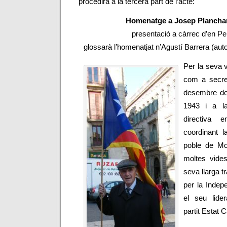
procedirà a la tercera part de l’acte:
Homenatge a Josep Planchar
presentació a càrrec d’en P
glossarà l’homenatjat n’Agustí Barrera (aut
Per la seva 
com a secret
desembre de
1943 i a la
directiva 
coordinant l
poble de Mon
moltes vide
seva llarga tr
per la Indep
el seu lide
partit Estat C