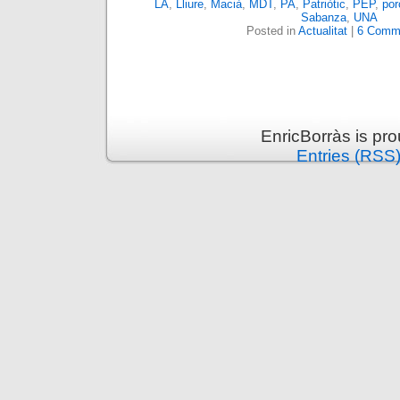
LA
,
Lliure
,
Macià
,
MDT
,
PA
,
Patriòtic
,
PEP
,
por
Sabanza
,
UNA
Posted in
Actualitat
|
6 Comm
EnricBorràs is pr
Entries (RSS