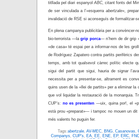
titllada pel diari espanyol
ABC,
citant fonts del Mini
de ser vinculada a l’«esquerra
abertzale
», prepar
invalidació de RSE si aconseguís de formalitzar-s
En plena campanya publicitària per a convèncer-n
bio-terrorista —la
grip porca
— n’hem de dir grip «
«de casa» té espai per a informar-nos de les gro
de Rodríguez Zapatero contra partits perifèrics d
temps, amb tot qualsevol càrrec polític electe q
sigui del partit que sigui, hauria de signar l’a
necessita per a presentar-se, altrament es conv
quins usen de la «llei de partits» per a eliminar la
que vol liquidar la restauració de la monarquia. Tr
CUP’s:
no es presenten
—uix, quina por!, el «p
està prou «preparat»— i tampoc no mouen un dit p
més valents ho puguin fer.
Tags:
abertzale
,
AV-MEC
,
BNG
,
Casanovas
,
Companys
,
CUP's
,
EA
,
EE
,
ENE
,
EP
,
ERC
,
FN