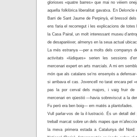
glorioses «quatre barres» que mai no vèiem onej
aquella folklòrica liberalitat gavatxa. En Deloncle
Barri de Sant Jaume de Perpinyà, el bressol dels
ens faria el recorregut i les explicacions de tote
la Casa Pairal, un molt interessant museu d’antrop
de desaparèixer, almenys en la seua actual ubicac
La més estranya —per a molts dels companys de
activitats «lúdiques» serien les sessions d’
mercenari expert en arts marcials. A mi em sembl
món que als catalans se’ns ensenyés a defensar-n
si arribava el cas. Jovencell no tarat encara pel «
pas la por cerval dels majors, i vaig fruir de 
mercenari en qüestió —havia sobreviscut a la der
Fu però era ben boig— em matés a plantofades.
Vull parlar-vos de la il·lustració. És un detall d
treball marcat sobre un dels mapes que m’afeccion
la meva primera estada a Catalunya del Nord: d