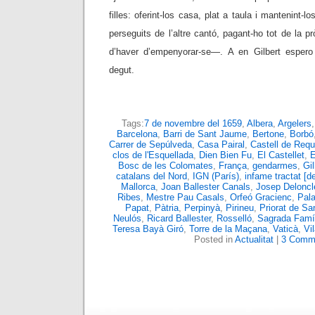
filles: oferint-los casa, plat a taula i mantenint-
perseguits de l’altre cantó, pagant-ho tot de la p
d’haver d’empenyorar-se—. A en Gilbert espero 
degut.
Tags:
7 de novembre del 1659
,
Albera
,
Argelers
Barcelona
,
Barri de Sant Jaume
,
Bertone
,
Borbó
Carrer de Sepúlveda
,
Casa Pairal
,
Castell de Req
clos de l'Esquellada
,
Dien Bien Fu
,
El Castellet
,
E
Bosc de les Colomates
,
França
,
gendarmes
,
Gi
catalans del Nord
,
IGN (París)
,
infame tractat [de
Mallorca
,
Joan Ballester Canals
,
Josep Deloncl
Ribes
,
Mestre Pau Casals
,
Orfeó Gracienc
,
Pala
Papat
,
Pàtria
,
Perpinyà
,
Pirineu
,
Priorat de San
Neulós
,
Ricard Ballester
,
Rosselló
,
Sagrada Famíl
Teresa Bayà Giró
,
Torre de la Maçana
,
Vaticà
,
Vi
Posted in
Actualitat
|
3 Comm