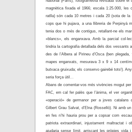
National (París), fotogrametria revisada sobre el 
magnètica fixada el 1966; escala 1:25.000, les c
ratlla) són cada 10 metres i cada 20 (sota de la r
cops que hi pujava, a una llibreria de Perpinyà
tenia dos o més de contigus, retallant-ne els mar
«blancs», els enganxava. Amb la parcial col·le
tindria la cartografia detallada dels dos vessants a
des de l’Albera al Pirineu d’Osca (ben plegada,
mapes enganxats, mesurava 3 x 9 x 14 centíme
butxaca gruixuda; els conservo gairebé tots!). Any
seria força útil…
Abans de comentar-vos més vivències mogut per la 
FAC, em cal fer palès que l’ànima, el ver organitz
«operació» de germanor per a joves catalans 
Gilbert Grau Salvat, d’Elna (Rosselló). Ni amb u
en fes n’hi hauria prou per a copsar com escauri
patriota extraordinari, injustament maltractat i 
ajudaria sense límit, arriscant les pròpies vida i 