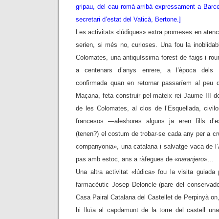
gripau, del cau romà arribà expressament a Barcel
secretari d’estat del Vaticà, Bertone.]
Les activitats «lúdiques» extra promeses en atenci
serien, si més no, curioses. Una fou la inoblida
Colomates, una antiquíssima forest de faigs i rou
a centenars d’anys enrere, a l’època dels 
confirmada quan en retornar passaríem al peu d
Maçana, feta construir pel mateix rei Jaume III d
de les Colomates, al clos de l’Esquellada, civi
francesos —aleshores alguns ja eren fills d’e
(tenen?) el costum de trobar-se cada any per a cru
companyonia», una catalana i salvatge vaca de l’
pas amb estoc, ans a ràfegues de «
naranjero
»…
Una altra activitat «lúdica» fou la visita guiada
farmacèutic Josep Deloncle (pare del conservado
Casa Pairal Catalana del Castellet de Perpinyà on
hi lluïa al capdamunt de la torre del castell un