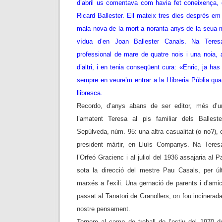
d’abril us comentava com havia fet coneixença, 
Ricard Ballester. Ell mateix tres dies després em
mala nova de la mort a noranta anys de la seua 
vídua d’en Joan Ballester Canals. Na Teres
professional de mare de quatre nois i una noia, afi
d’altri, i en tenia conseqüent cura: «Enric, ja 
sempre en veure’m entrar a la Llibreria Públia q
llibresca.
Recordo, d’anys abans de ser editor, més d’un
l’amatent Teresa al pis familiar dels Ballest
Sepúlveda, núm. 95: una altra casualitat (o no?), 
president màrtir, en Lluís Companys. Na Teres
l’Orfeó Gracienc i al juliol del 1936 assajaria al
sota la direcció del mestre Pau Casals, per ú
marxés a l’exili. Una gernació de parents i d’am
passat al Tanatori de Granollers, on fou incinerad
nostre pensament.
Tornem al camp de treball de l’estiu del 1970 d