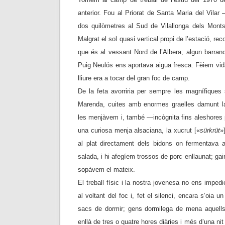
anterior. Fou al Priorat de Santa Maria del Vila
dos quilòmetres al Sud de Vilallonga dels Monts,
Malgrat el sol quasi vertical propi de l’estació, rec
que és al vessant Nord de l’Albera; algun barran
Puig Neulós ens aportava aigua fresca. Fèiem vida a
lliure era a tocar del gran foc de camp.
De la feta avorriria per sempre les magnífiques
Marenda, cuites amb enormes graelles damunt 
les menjàvem i, també —incògnita fins aleshores 
una curiosa menja alsaciana, la xucrut [«
sürkrüt
»
al plat directament dels bidons on fermentava a
salada, i hi afegíem trossos de porc enllaunat; gai
sopàvem el mateix.
El treball físic i la nostra jovenesa no ens impedie
al voltant del foc i, fet el silenci, encara s’oia u
sacs de dormir; gens dormilega de mena aquells 
enllà de tres o quatre hores diàries i més d’una nit