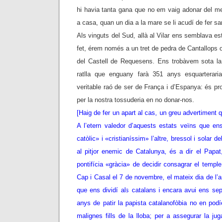
hi havia tanta gana que no em vaig adonar del me
a casa, quan un dia a la mare se li acudí de fer 
Als vinguts del Sud, allà al Vilar ens semblava esta
fet, érem només a un tret de pedra de Cantallops 
del Castell de Requesens. Ens trobàvem sota la 
ratlla que enguany farà 351 anys esquarteraria l
veritable raó de ser de França i d’Espanya: és p
per la nostra tossuderia en no donar-nos.
[Haig de fer un apart al cas, un greu advertiment 
A l’etern valedor d’aquests estats veïns que e
catòlic» i «cristianíssim» l’altre, bressol i solar
al pitjor enemic de Catalunya, és a dir el Papat,
pontifícia «gràcia» de decidir consagrar el templ
Cap i Casal el 7 de novembre, el mateix dia de l’an
que ens dividí als catalans i encara avui ens se
anys de patir la papista catalanofòbia no en pod
malignes fills de la lloba; per a assegurar la j