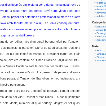
febrer 2
x tres dies després em telefonà per a donar-me la mala nova de
gener 2
desembr
anys de la seua mare, na Teresa Bayà Giró, vídua d’en Joan
novembr
octubre
a Teresa, potser per deformació professional de mare de quatre
Categorie
llava amb facilitat als fill d’altri, i en tenia conseqüent cura:
Actualita
orzat?» em demanava sempre en veure’m entrar a la Llibreria
Agustí B
Ermengo
a alguna comanda llibresca.
Imma Al
Josepmiq
ns de ser editor, més d’un agraït berenar ofert per l’amatent
Meta
ar dels Ballester al barceloní Carrer de Sepúlveda, núm. 95: una
Entra
 no?), el pis on també hi visqué el president màrtir, en Lluís
Sindicac
Sindicac
 de jove era cantaire de l’Orfeó Gracienc i al juliol del 1936
WordPres
de la Música Catalana sota la direcció del mestre Pau Casals,
ans ell no marxés a l’exili. Una gernació de parents i d’amics
jous passat al Tanatori de Granollers, on fou incinerada; ara
l nostre pensament.
eball de l’estiu del 1970 de què us parlava a l’apunt anterior.
anta Maria del Vilar —tocant al Mas Ribes—, a dos quilòmetres
a dels Monts, municipi al qual pertany. Malgrat el sol quasi