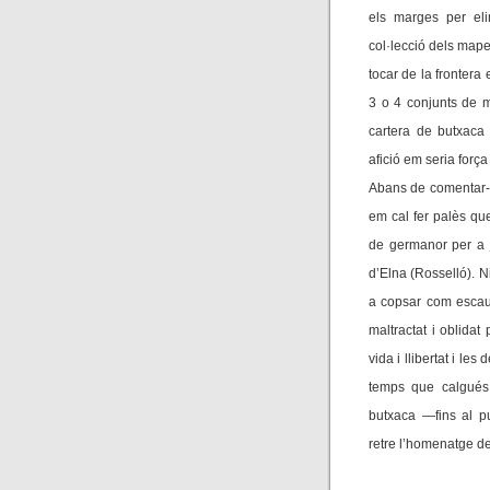
els marges per eli
col·lecció dels mape
tocar de la frontera
3 o 4 conjunts de 
cartera de butxaca 
afició em seria força
Abans de comentar-v
em cal fer palès que
de germanor per a j
d’Elna (Rosselló). 
a copsar com escauri
maltractat i oblidat
vida i llibertat i les
temps que calgués 
butxaca —fins al p
retre l’homenatge de