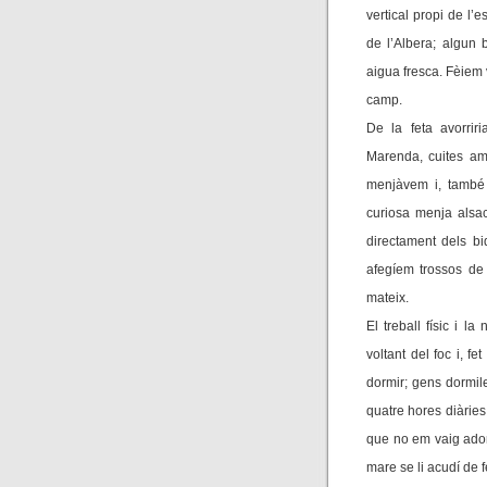
vertical propi de l’
de l’Albera; algun
aigua fresca. Fèiem v
camp.
De la feta avorrir
Marenda, cuites am
menjàvem i, també 
curiosa menja alsac
directament dels bi
afegíem trossos de
mateix.
El treball físic i l
voltant del foc i, f
dormir; gens dormil
quatre hores diàries
que no em vaig adon
mare se li acudí de