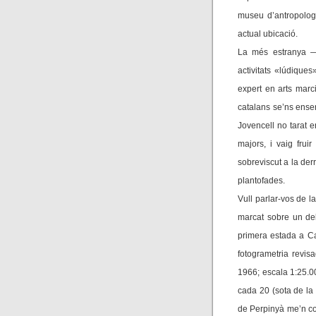
museu d’antropolog
actual ubicació.
La més estranya —
activitats «lúdique
expert en arts mar
catalans se’ns ensen
Jovencell no tarat e
majors, i vaig frui
sobreviscut a la de
plantofades.
Vull parlar-vos de la
marcat sobre un de
primera estada a Ca
fotogrametria revis
1966; escala 1:25.00
cada 20 (sota de la 
de Perpinyà me’n co