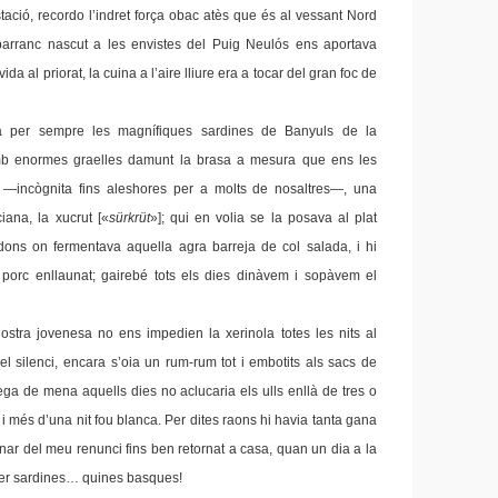
estació, recordo l’indret força obac atès que és al vessant Nord
 barranc nascut a les envistes del Puig Neulós ens aportava
ida al priorat, la cuina a l’aire lliure era a tocar del gran foc de
ia per sempre les magnífiques sardines de Banyuls de la
b enormes graelles damunt la brasa a mesura que ens les
—incògnita fins aleshores per a molts de nosaltres—, una
iana, la xucrut [«
sürkrüt
»]; qui en volia se la posava al plat
dons on fermentava aquella agra barreja de col salada, i hi
 porc enllaunat; gairebé tots els dies dinàvem i sopàvem el
a nostra jovenesa no ens impedien la xerinola totes les nits al
et el silenci, encara s’oia un rum-rum tot i embotits als sacs de
ega de mena aquells dies no aclucaria els ulls enllà de tres o
 i més d’una nit fou blanca. Per dites raons hi havia tanta gana
ar del meu renunci fins ben retornat a casa, quan un dia a la
 fer sardines… quines basques!