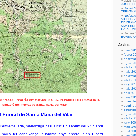
David Va
JOSEP P
Robert S
TRENTA 
Notícia 
VICENS 
DE FRANC
CLASSE P
CATALUN
Ramon Ca
BORBÓ C
Arxius
març 20
febrer 2
desembr
agost 2
juliol 20
maig 20
novembr
juliol 20
juny 20
maig 20
abril 20
març 20
de France
–
Argelès sur Mer nos.
5-6
». El rectangle roig emmarca la
novembr
situació del Priorat de Santa Maria del Vilar
octubre
setembr
l Priorat de Santa Maria del Vilar
agost 2
juliol 20
juny 20
l’entremaliada, malastruga casualitat. En l’apunt del 24 d’abril
maig 20
abril 20
havia fet coneixença, quaranta anys enrere, d’en Ricard
març 20