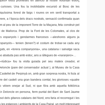
iques» extra promeses en atenció al nostre voluntari esforç
 curioses. Una fou la inoblidable excursió al Bosc de les
quíssima forest de faigs i roures on em sentí transportat a
rere, a l’època dels dracs nostrats, sensació confirmada quan
m al peu de la imponent Torre de la Maçana, feta construir pel
I de Mallorca. Prop de la Font de les Colomates, al clos de
lons espanyols i gendarmes francesos —aleshores alguns ja
ts espanyols— tenien (tenen?) el costum de trobar-se cada any
egats, en «torera companyonia», una catalana i salvatge vaca
, no abatuda pas amb estoc, ans a ràfegues de «
naranjero
»…
t «lúdica» fou la visita guiada pel seu mateix creador, el
eloncle (pare del conservador actual ), al Museu de la Casa
Castellet de Perpinyà on, amb gran sorpresa nostra, hi lluïa al
re del castell una gran bandera comtal, les glorioses «quatre
 vèiem onejar al Sud, ni que fóra amb aquella folklòrica
. En Deloncle en persona, ferm puntal del Barri de Sant Jaume
sol dels gitanos catalans del Nord, ens faria el recorregut i les
s les estances i ambients de la Casa Pairal, un molt interessant