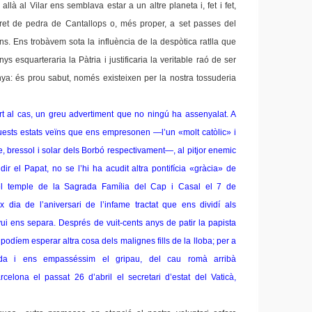
allà al Vilar ens semblava estar a un altre planeta i, fet i fet,
et de pedra de Cantallops o, més proper, a set passes del
s. Ens trobàvem sota la influència de la despòtica ratlla que
s esquarteraria la Pàtria i justificaria la veritable raó de ser
ya: és prou sabut, només existeixen per la nostra tossuderia
rt al cas, un greu advertiment que no ningú ha assenyalat. A
quests estats veïns que ens empresonen —l’un «molt catòlic» i
tre, bressol i solar dels Borbó respectivament—, al pitjor enemic
ir el Papat, no se l’hi ha acudit altra pontifícia «gràcia» de
el temple de la Sagrada Família del Cap i Casal el 7 de
 dia de l’aniversari de l’infame tractat que ens dividí als
vui ens separa. Després de vuit-cents anys de patir la papista
podíem esperar altra cosa dels malignes fills de la lloba; per a
ada i ens empasséssim el gripau, del cau romà arribà
elona el passat 26 d’abril el secretari d’estat del Vaticà,