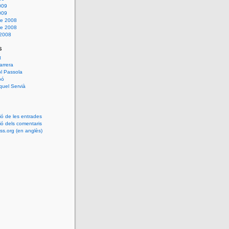
009
009
e 2008
e 2008
 2008
s
t
arrera
l Passola
bó
uel Servià
ió de les entrades
ió dels comentaris
s.org (en anglès)