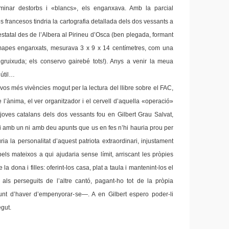
minar destorbs i «blancs», els enganxava. Amb la parcial
s francesos tindria la cartografia detallada dels dos vessants a
 estatal des de l’Albera al Pirineu d’Osca (ben plegada, formant
mapes enganxats, mesurava 3 x 9 x 14 centímetres, com una
gruixuda; els conservo gairebé tots!). Anys a venir la meua
 útil…
os més vivències mogut per la lectura del llibre sobre el FAC,
 l’ànima, el ver organitzador i el cervell d’aquella «operació»
oves catalans dels dos vessants fou en Gilbert Grau Salvat,
Ni amb un ni amb deu apunts que us en fes n’hi hauria prou per
a la personalitat d’aquest patriota extraordinari, injustament
 pels mateixos a qui ajudaria sense límit, arriscant les pròpies
 de la dona i filles: oferint-los casa, plat a taula i mantenint-los el
als perseguits de l’altre cantó, pagant-ho tot de la pròpia
unt d’haver d’empenyorar-se—. A en Gilbert espero poder-li
gut.