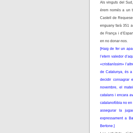
Als vinguts del Sud, 
érem només a un tr
Castell de Requesen
enguany farà 351 any
de França i d’Espan
en no donar-nos.
[Haig de fer un apa
l’etern valedor d’a
«cristianíssim» l’al
de Catalunya, és a d
decidir consagrar 
novembre, el mateix
catalans i encara a
catalanofòbia no en 
assegurar la jug
expressament a Barc
Bertone.]