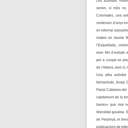
Les activitats «lúd
serien, si més no,
Colomates, una anti
centenars d’anys en
en retornar passaríe
mateix rei Jaume II
l’Esquellada, civi
eren fills d’exilia
per a cruspir-se pl
de l’Albera, això sí
Una altra activita
farmacèutic Josep D
Pairal Catalana del 
capdamunt de la tor
barres» que mai no
liberalitat gavatxa
de Perpinyà, el bres
explicacions de tote