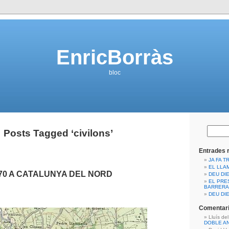
EnricBorràs
bloc
Posts Tagged ‘civilons’
Entrades 
JA FA T
EL LLA
970 A CATALUNYA DEL NORD
DEU DIE
EL PRE
BARRERA
DEU DIE
Comentari
Lluís de
DOBLE A