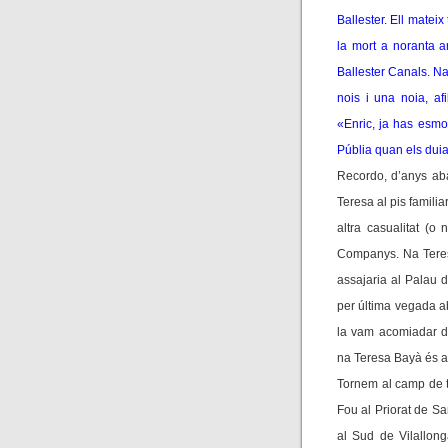
Ballester. Ell matei
la mort a noranta 
Ballester Canals. N
nois i una noia, afi
«Enric, ja has esm
Públia quan els dui
Recordo, d’anys aba
Teresa al pis famili
altra casualitat (o
Companys. Na Teresa
assajaria al Palau 
per última vegada ab
la vam acomiadar di
na Teresa Bayà és a
Tornem al camp de tr
Fou al Priorat de S
al Sud de Vilallong