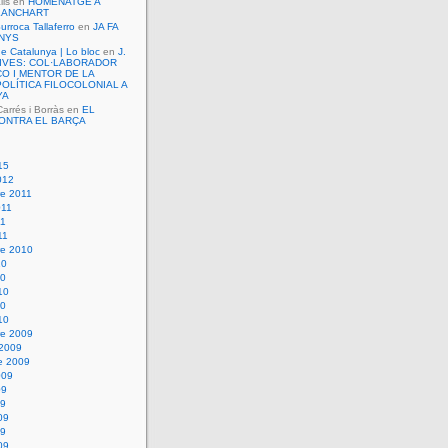
lls
en
HOMENATGE A
LANCHART
urroca Tallaferro
en
JA FA
ANYS
de Catalunya | Lo bloc
en
J.
VIVES: COL·LABORADOR
O I MENTOR DE LA
OLÍTICA FILOCOLONIAL A
YA
rrés i Borràs
en
EL
ONTRA EL BARÇA
15
012
e 2011
011
11
11
e 2010
10
10
10
10
10
e 2009
 2009
e 2009
009
09
09
09
09
09