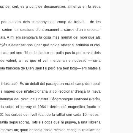
ia; per cert, és a punt de desaparèixer, almenys en la seua
per a molts dels companys del camp de treball— de les
s» serien les sessions d’entrenament a càrrec d’un mercenari
cials. A mi em semblava la cosa més normal del món que als
yés a defensar-nos i, per què no? a atacar si arribava el cas.
ncara pel «no t’hi emboliquis» no patia pas la por cerval dels
r de valent, a risc que el vell mercenari en qüestió —havia
rrota francesa de Dien Bien Fu però era ben boig— em matés a
 il·lustració. És un detall del paratge on era el camp de treball
ls mapes que m’afeccionaria a col·leccionar d’ençà la meva
talunya del Nord: de l’Institut Géographique National (París),
ada sobre el terreny el 1964 i declinació magnètica fixada el
0, les corbes de nivell (dalt de la ratlla) són cada 10 metres i
ratlla separadora). Tots els cops que hi pujava, a una llibreria
mprava un; quan en tenia dos o més de contigus, retallant-ne