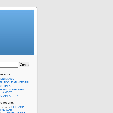
recents
RENTA ANYS
MP: DOBLE ANIVERSARI
S D’INFART – 5
SIDENT N’HERIBERT
 HA MORT
S D’INFART – 4
s recents
l Cerro
en
EL LLAMP:
NIVERSARI