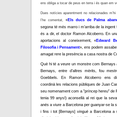
ens obliga a tocar de peus en terra i és quan em vei
Dues notícies aparentment no relacionades m’hi 
«
Els ducs de Palma aban
l’he comentat,
segona té més marro i m’arriba de la ingent f
és a dir, el doctor Ramon Alcoberro. En un
aportacions al coneixement, «
Edward Be
Filosofia i Pensament
», ens podem assabent
amagat rere la presència a casa nostra de Cr
Què hi té a veure un monstre com Bernays
Bernays, entre d’altres mèrits, fou mest
Goebbels. En Ramon Alcoberro ens di
coordinà les relacions públiques de Juan Car
seu nomenament com a ”príncep hereu” de Fr
tenia 99 anys!) aconsellà al rei que la seva f
anés a viure a Barcelona per guanyar-se la 
i fins i tot [Bernays] vingué a Barcelona a 