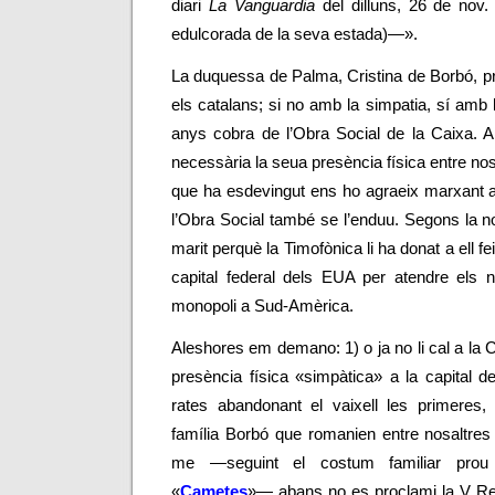
diari
La Vanguardia
del dilluns, 26 de nov.
edulcorada de la seva estada)
—»
.
La duquessa de Palma, Cristina de Borbó, p
els catalans; si no amb la simpatia, sí amb 
anys cobra de l’Obra Social de la Caixa. 
necessària la seua presència física entre nos
que ha esdevingut ens ho agraeix marxant a
l’Obra Social també se l’enduu. Segons la no
marit perquè la Timofònica li ha donat a ell f
capital federal dels EUA per atendre els 
monopoli a Sud-Amèrica.
Aleshores em demano: 1) o ja no li cal a la 
presència física «simpàtica» a la capital 
rates abandonant el vaixell les primeres
família Borbó que romanien entre nosaltre
me
—
seguint el costum familiar prou
«
Cametes
»
—
abans no es proclami la V Re