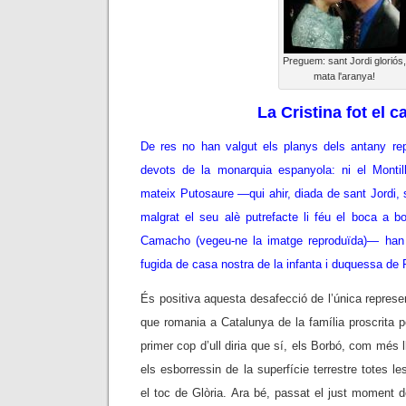
Preguem: sant Jordi gloriós,
mata l'aranya!
La Cristina fot el 
De res no han valgut els planys dels antany rep
devots de la monarquia espanyola: ni el Montill
mateix Putosaure
—
qui ahir, diada de sant Jordi, 
malgrat el seu alè putrefacte li féu el boca a 
Camacho (vegeu-ne la imatge reproduïda)
— han 
fugida de casa nostra de la infanta i duquessa de
És positiva aquesta desafecció de l’única represe
que romania a Catalunya de la família proscrita 
primer cop d’ull diria que sí, els Borbó, com més l
els esborressin de la superfície terrestre totes l
el toc de Glòria. Ara bé, passat el just moment de