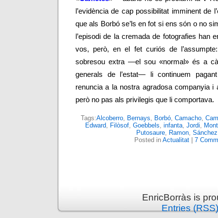
l’evidència de cap possibilitat imminent de l
que als Borbó se’ls en fot si ens són o no s
l’episodi de la cremada de fotografies han e
vos, però, en el fet curiós de l’assumpte:
sobresou extra
—
el sou «normal» és a cà
generals de l’estat
—
li continuem pagant 
renuncia a la nostra agradosa companyia i a
però no pas als privilegis que li comportava.
Tags:
Alcoberro
,
Bernays
,
Borbó
,
Camacho
,
Cam
Edward
,
Filòsof
,
Goebbels
,
infanta
,
Jordi
,
Monti
Putosaure
,
Ramon
,
Sánchez
Posted in
Actualitat
|
7 Comm
EnricBorràs is pr
Entries (RSS