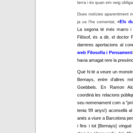
terra i és quan em veig obligat
Dues notícies aparentment n
ja us l’he comentat,
«
Els d
La segona té més marro i m
Filòsof, és a dir, el docto
darreres aportacions al con
web Filosofia i Pensament
havia amagat rere la presènc
Què hi té a veure un mons
Bernays, entre d’altres mè
Goebbels. En Ramon Alc
coordinà les relacions públi
seu nomenament com a ”prínc
tenia 99 anys!) aconsellà al r
anés a viure a Barcelona per
i fins i tot [Bernays] vingu