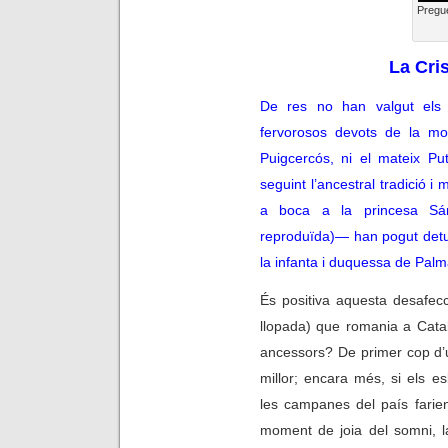
Pregue
La Cris
De res no han valgut els 
fervorosos devots de la mon
Puigcercós, ni el mateix P
seguint l’ancestral tradició i 
a boca a la princesa Sá
reproduïda)
— han pogut detu
la infanta i duquessa de Palm
És positiva aquesta desafec
llopada) que romania a Catal
ancessors? De primer cop d’ul
millor; encara més, si els es
les campanes del país farien
moment de joia del somni, l