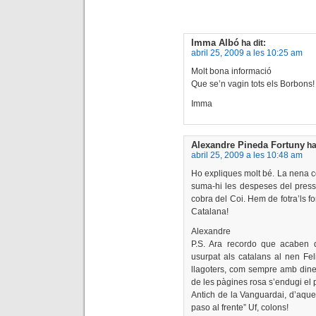
Imma Albó
ha dit:
abril 25, 2009 a les 10:25 am
Molt bona informació
Que se’n vagin tots els Borbons!
Imma
Alexandre Pineda Fortuny
ha
abril 25, 2009 a les 10:48 am
Ho expliques molt bé. La nena co
suma-hi les despeses del press
cobra del Coi. Hem de fotra’ls f
Catalana!
Alexandre
P.S. Ara recordo que acaben d
usurpat als catalans al nen Fel
llagoters, com sempre amb diners
de les pàgines rosa s’endugi el 
Antich de la Vanguardai, d’aques
paso al frente” Uf, colons!