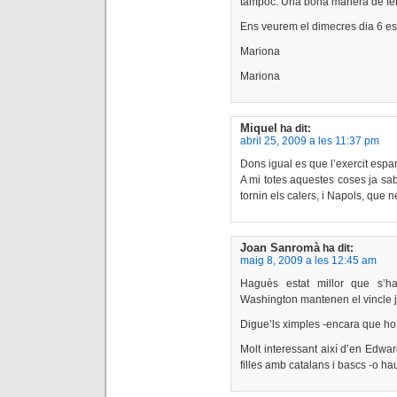
tampoc. Una bona manera de fer m
Ens veurem el dimecres dia 6 es
Mariona
Mariona
Miquel
ha dit:
abril 25, 2009 a les 11:37 pm
Dons igual es que l’exercit es
A mi totes aquestes coses ja sa
tornin els calers, i Napols, que 
Joan Sanromà
ha dit:
maig 8, 2009 a les 12:45 am
Haguès estat millor que s’ha
Washington mantenen el vincle ja 
Digue’ls ximples -encara que ho 
Molt interessant així d’en Edwa
filles amb catalans i bascs -o 