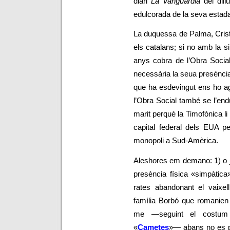
diari
La Vanguardia
del dill
edulcorada de la seva estad
La duquessa de Palma, Crist
els catalans; si no amb la s
anys cobra de l’Obra Socia
necessària la seua presència 
que ha esdevingut ens ho ag
l’Obra Social també se l’end
marit perquè la Timofònica li 
capital federal dels EUA p
monopoli a Sud-Amèrica.
Aleshores em demano: 1) o ja
presència física «simpàtica
rates abandonant el vaixe
família Borbó que romanien
me
—
seguint el costum
«
Cametes
»
—
abans no es p