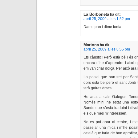
La Borboneta
ha dit:
abril 25, 2009 a les 1:52 pm
Dame pan i dime tonta
Mariona
ha dit:
abril 25, 2009 a les 8:55 pm
Ets càustic! Però està bé i és di
encara n’he d’aprendre i això 
em van criar dolça. Per això ara 
La postal que han tret per Sant 
dors està bé però el sant Jord
tarà gaires dracs.
He anat a cals Galegos. Tenen 
Només m’hi he estat una esto
Sands que s’està traduint i div
els que més m’interessen.
No es pot anar al centre, i m
passejar una mica i m’he posat
català que faria de bon aprofita