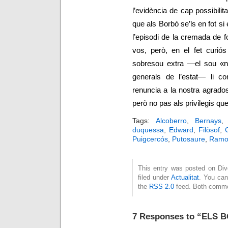
l’evidència de cap possibilit
que als Borbó se’ls en fot s
l’episodi de la cremada de f
vos, però, en el fet curiós
sobresou extra
—
el sou «
generals de l’estat
—
li con
renuncia a la nostra agrado
però no pas als privilegis qu
Tags:
Alcoberro
,
Bernays
duquessa
,
Edward
,
Filòsof
,
Puigcercós
,
Putosaure
,
Ramo
This entry was posted on Div
filed under
Actualitat
. You can
the
RSS 2.0
feed. Both commen
7 Responses to “ELS