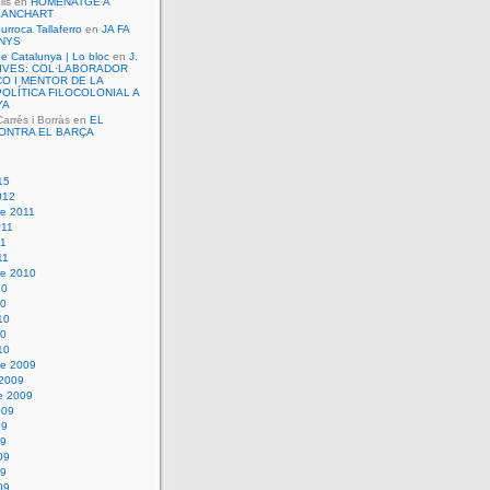
lls
en
HOMENATGE A
LANCHART
urroca Tallaferro
en
JA FA
ANYS
de Catalunya | Lo bloc
en
J.
VIVES: COL·LABORADOR
O I MENTOR DE LA
OLÍTICA FILOCOLONIAL A
YA
rrés i Borràs
en
EL
ONTRA EL BARÇA
15
012
e 2011
011
11
11
e 2010
10
10
10
10
10
e 2009
 2009
e 2009
009
09
09
09
09
09