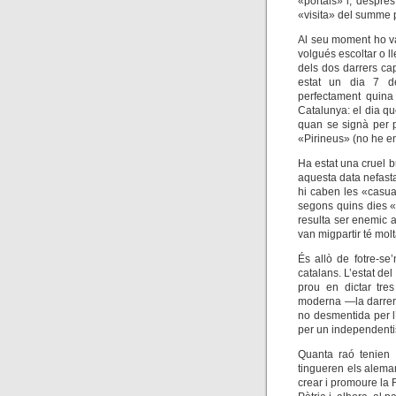
«portals» i, després
«visita» del summe 
Al seu moment ho va
volgués escoltar o ll
dels dos darrers cap
estat un dia 7 de
perfectament quina
Catalunya: el dia qu
quan se signà per p
«Pirineus» (no he en
Ha estat una cruel b
aquesta data nefasta
hi caben les «casual
segons quins dies «
resulta ser enemic a
van migpartir té mo
És allò de fotre-se
catalans. L’estat de
prou en dictar tre
moderna —la darrer
no desmentida per l
per un independentis
Quanta raó tenien 
tingueren els aleman
crear i promoure la 