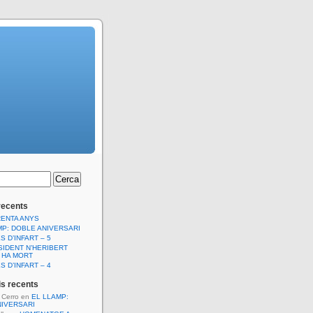
recents
RENTA ANYS
MP: DOBLE ANIVERSARI
S D’INFART – 5
SIDENT N’HERIBERT
 HA MORT
S D’INFART – 4
s recents
l Cerro
en
EL LLAMP:
NIVERSARI