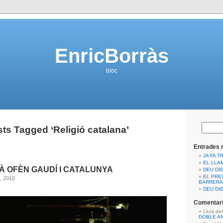
EnricBorràs
bloc
ts Tagged ‘Religió catalana’
Entrades 
JA FA T
EL LLA
À OFÈN GAUDÍ I CATALUNYA
DEU DIE
EL PRE
, 2010
BARRERA
DEU DIE
Comentari
Lluís de
DOBLE A