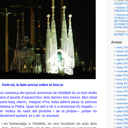
David Va
JOSEP P
Robert S
TRENTA 
Notícia 
VICENS 
DE FRANC
CLASSE P
CATALUN
Ramon Ca
BORBÓ C
Arxius
març 20
febrer 2
desembr
agost 2
juliol 20
maig 20
novembr
juliol 20
juny 20
maig 20
Amb tot, la llum preval sobre la foscor
abril 20
març 20
vui comença del quinzè aniversari de VilaWeb és un bon motiu
novembr
uera d’apunts d’aquest bloc dels darrers tres mesos.
Ben mirat
octubre
est llarg silenci, malgrat m’ha estat adient atesa la penosa
setembr
sotmesa la Pàtria. Quan tot allò a dir o a ressenyar és negatiu —
agost 2
per motius de salut del proïsme i de la pròpia— potser és
juliol 20
literalment parlant, és a dir: no escriure.
juny 20
maig 20
 i en homenatge a VilaWeb, on ens iniciàrem en això dels
abril 20
març 20