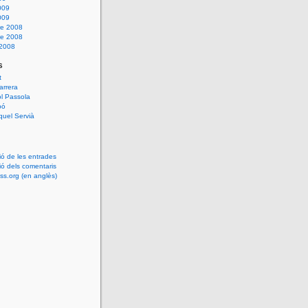
009
009
e 2008
e 2008
 2008
s
t
arrera
l Passola
bó
uel Servià
ió de les entrades
ió dels comentaris
s.org (en anglès)