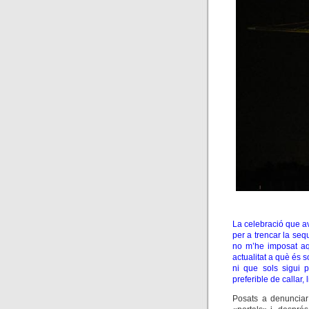
La celebració que a
per a trencar la seq
no m’he imposat aqu
actualitat a què és 
ni que sols sigui 
preferible de callar, 
Posats a denunciar