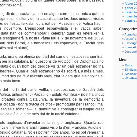
, dels «blocs», voldria dir quatre coses sobre la just passada
febrer 2
pontífex romà.
gener 2
desembr
ig dir de paraula i també en algun correu electrònic a qui em
novembr
egir: res més lluny de la casualitat que les dues úniques visites
octubre
s de l’estat [feixista: fou creat per Mussolini] del Vaticà hagin
 novembre. L’episcopat espanyolista i el vaticà saben
Categorie
 data han de commemorar i celebrar quan es refereixen a
Actualita
e s’esquarterà la nostra Pàtria fou el 7 de novembre del 1659,
Agustí B
art dels Borbó, els francesos i els espanyols, el Tractat dels
Ermengo
Imma Al
tès mai el plural).
Josepmiq
urla, una greu ofensa per part del cap d’un estat estranger triar
Meta
 per als catalans. En qüestions de Protocol i de Diplomàcia no
Entra
itats»; quan hom decideix de visitar un país estranger no tria
Sindicac
negres». Quan el país estranger no és sobirà i, a més a més,
Sindicac
 mort des de fa vuit-cents anys, triar la data que els botxins el
WordPres
lta mala bava…
’n del mort i del qui el vetlla, en aquest cas de Gaudí i dels
l Vaticà, antigament «Papat» o «Estats Pontificis» no n’ha tingut
s croades contra Catalunya, la inventora de la democràcia
a croada «
por la gracia de dios
» promoguda per Franco i mai
’església romana—, al damunt ve a consagrar el temple creat
ta català el dia de més dol de la nació catalana!
els anglesos d’inventar-se la religió anglicana! Quanta raó
ys en fer-se luterans! I quina visió la d’en Francesc Pujols en
Religió catalana. No es pot tenir dos amos, no es pot venerar la