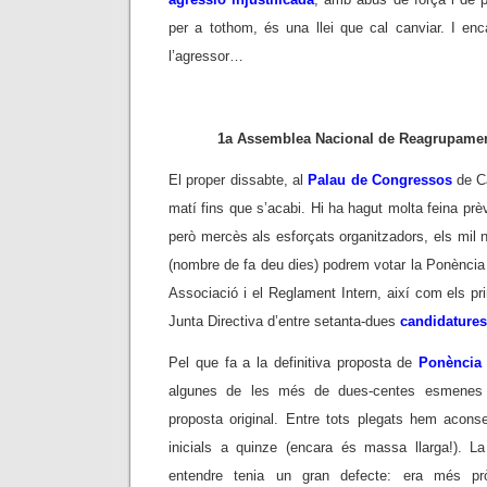
per a tothom, és una llei que cal canviar. I e
l’agressor…
1a Assemblea Nacional de Reagrupamen
El proper dissabte, al
Palau de Congressos
de Ca
matí fins que s’acabi. Hi ha hagut molta feina prèv
però mercès als esforçats organitzadors, els mil
(nombre de fa deu dies) podrem votar la Ponència P
Associació i el Reglament Intern, així com els p
Junta Directiva d’entre setanta-dues
candidatures
Pel que fa a la definitiva proposta de
Ponència 
algunes de les més de dues-centes esmenes 
proposta original. Entre tots plegats hem aconse
inicials a quinze (encara és massa llarga!). L
entendre tenia un gran defecte: era més pròp