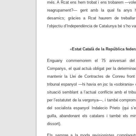
més. A Rcat ens hem trobat i ens trobarem
—vole
reagrupament?
—
gent amb la qual fa anys 
desamics; gràcies a Rcat haurem de treballar
l’objectiu d’Independència de Catalunya bé s’ho va
«
Estat Català de la República fede
Enguany commemorem el 75 aniversari del 
Companys, el qual actuà obligat per la determina
mantenir la Llei de Contractes de Conreu front a
tribunal espanyol —hi havia en joc la «sobirania» 
situació semblant a l’actual conflicte amb el trib
per l’estatutet de la vergonya—, i també comprom
del socialista espanyol Indalecio Prieto (qui 
guilla, abandonant els catalans i també els mi
dissort).
Els sempre a la moda revisionistes complagut