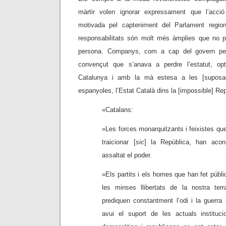
màrtir volen ignorar expressament que l’acc
motivada pel capteniment del Parlament regiona
responsabilitats són molt més àmplies que no p
persona. Companys, com a cap del govern pe
convençut que s’anava a perdre l’estatut, op
Catalunya i amb la mà estesa a les [suposa
espanyoles, l’Estat Català dins la [impossible] Re
«Catalans:
»Les forces monarquitzants i feixistes q
traicionar [
sic
] la República, han acons
assaltat el poder.
»Els partits i els homes que han fet públ
les minses llibertats de la nostra terr
prediquen constantment l’odi i la guerra
avui el suport de les actuals instituci