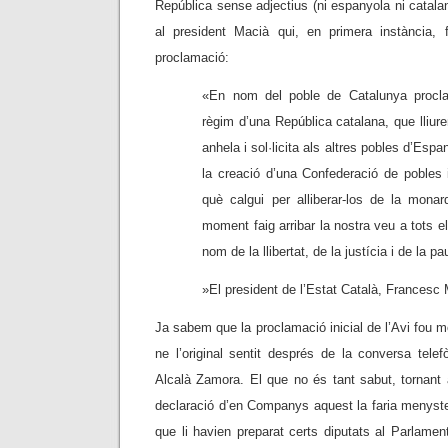
República sense adjectius (ni espanyola ni catalana
al president Macià qui, en primera instància, 
proclamació:
«En nom del poble de Catalunya procla
règim d’una República catalana, que lliure
anhela i sol·licita als altres pobles d’Esp
la creació d’una Confederació de pobles 
què calgui per alliberar-los de la mona
moment faig arribar la nostra veu a tots e
nom de la llibertat, de la justícia i de la p
»El president de l’Estat Català, Francesc
Ja sabem que la proclamació inicial de l’Avi fou m
ne l’original sentit després de la conversa tele
Alcalà Zamora. El que no és tant sabut, tornant 
declaració d’en Companys aquest la faria menysteni
que li havien preparat certs diputats al Parlament