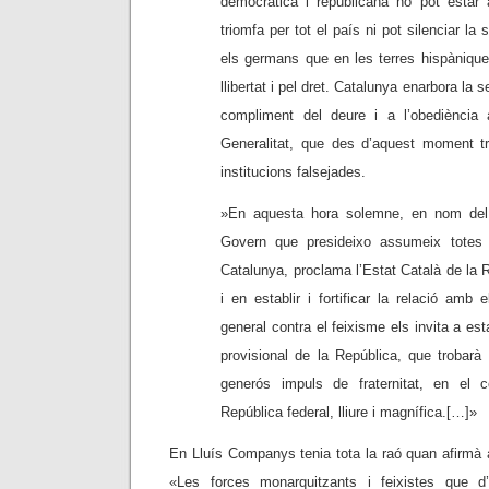
democràtica i republicana no pot estar 
triomfa per tot el país ni pot silenciar la
els germans que en les terres hispàniques 
llibertat i pel dret. Catalunya enarbora la s
compliment del deure i a l’obediència
Generalitat, que des d’aquest moment tr
institucions falsejades.
»En aquesta hora solemne, en nom del 
Govern que presideixo assumeix totes 
Catalunya, proclama l’Estat Català de la 
i en establir i fortificar la relació amb 
general contra el feixisme els invita a es
provisional de la República, que trobarà
generós impuls de fraternitat, en el 
República federal, lliure i magnífica.[…]»
En Lluís Companys tenia tota la raó quan afirmà 
«Les forces monarquitzants i feixistes que 