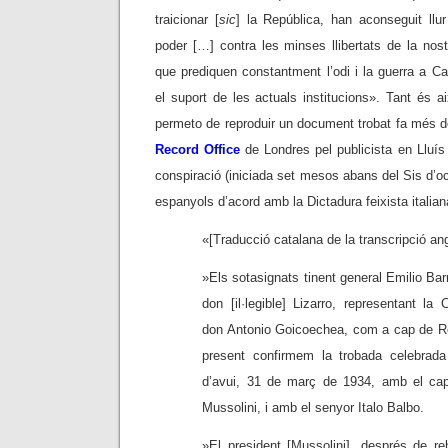
traicionar [
sic
] la República, han aconseguit llur
poder […] contra les minses llibertats de la nostr
que prediquen constantment l’odi i la guerra a Ca
el suport de les actuals institucions». Tant és 
permeto de reproduir un document trobat fa més de
Record Office
de Londres pel publicista en Lluís
conspiració (iniciada set mesos abans del Sis d’octu
espanyols d’acord amb la Dictadura feixista italian
«[Traducció catalana de la transcripció a
»Els sotasignats tinent general Emilio Bar
don [il·legible] Lizarro, representant la 
don Antonio Goicoechea, com a cap de Re
present confirmem la trobada celebrada
d’avui, 31 de març de 1934, amb el cap 
Mussolini, i amb el senyor Italo Balbo.
»El president [Mussolini], després de re