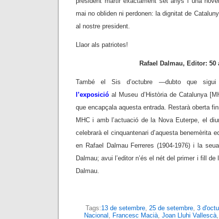
president màrtir exactament set anys i una nov
mai no obliden ni perdonen: la dignitat de Cataluny
al nostre president.
Llaor als patriotes!
Rafael Dalmau, Editor: 50
També el Sis d’octubre —dubto que sigui c
l’exposició
al Museu d’Història de Catalunya [MH
que encapçala aquesta entrada. Restarà oberta fins
MHC i amb l’actuació de la Nova Euterpe, el di
celebrarà el cinquantenari d’aquesta benemèrita ed
en Rafael Dalmau Ferreres (1904-1976) i la seu
Dalmau; avui l’editor n’és el nét del primer i fill d
Dalmau.
Tags:
13 de setembre
,
25 de setembre
,
3 d'oct
Nacional
,
Francesc Macià
,
Joan Lluhi Vallescà