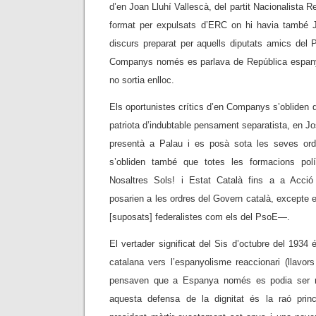
d’en Joan Lluhí Vallescà, del partit Nacionalista 
format per expulsats d’ERC on hi havia també J
discurs preparat per aquells diputats amics del 
Companys només es parlava de República espany
no sortia enlloc.
Els oportunistes crítics d’en Companys s’obliden q
patriota d’indubtable pensament separatista, en J
presentà a Palau i es posà sota les seves ord
s’obliden també que totes les formacions pol
Nosaltres Sols! i Estat Català fins a a Acci
posarien a les ordres del Govern català, excepte 
[suposats] federalistes com els del PsoE—.
El vertader significat del Sis d’octubre del 1934 
catalana vers l’espanyolisme reaccionari (llavor
pensaven que a Espanya només es podia ser re
aquesta defensa de la dignitat és la raó princ