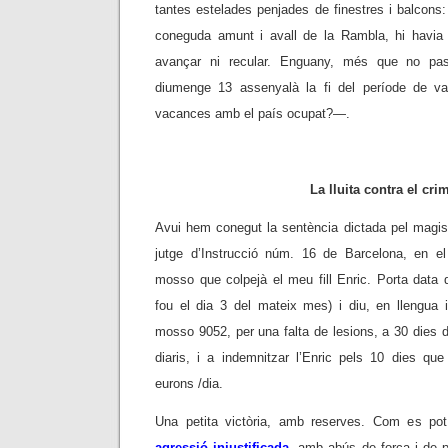
tantes estelades penjades de finestres i balcons
coneguda amunt i avall de la Rambla, hi havia
avançar ni recular. Enguany, més que no pa
diumenge 13 assenyalà la fi del període de 
vacances amb el país ocupat?
—.
La lluita contra el cri
Avui hem conegut la sentència dictada pel magis
jutge d’Instrucció núm. 16 de Barcelona, en el 
mosso que colpejà el meu fill Enric. Porta data 
fou el dia 3 del mateix mes) i diu, en llengua
mosso 9052, per una falta de lesions, a 30 dies 
diaris, i a indemnitzar l’Enric pels 10 dies que
eurons /dia.
Una petita victòria, amb reserves. Com es pot
agressió injustificada
, amb abús de força i de po