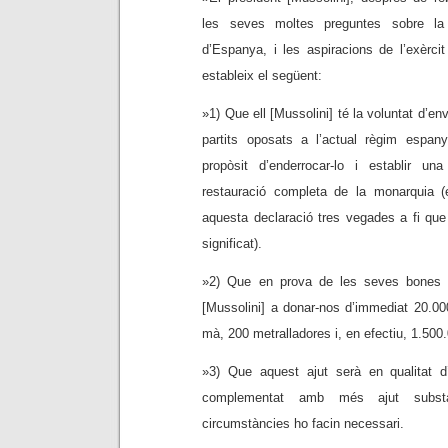
les seves moltes preguntes sobre la p
d’Espanya, i les aspiracions de l’exèrcit
estableix el següent:
»1) Que ell [Mussolini] té la voluntat d’en
partits oposats a l’actual règim espany
propòsit d’enderrocar-lo i establir un
restauració completa de la monarquia (e
aquesta declaració tres vegades a fi que
significat).
»2) Que en prova de les seves bones 
[Mussolini] a donar-nos d’immediat 20.00
mà, 200 metralladores i, en efectiu, 1.500
»3) Que aquest ajut serà en qualitat d’a
complementat amb més ajut subst
circumstàncies ho facin necessari.