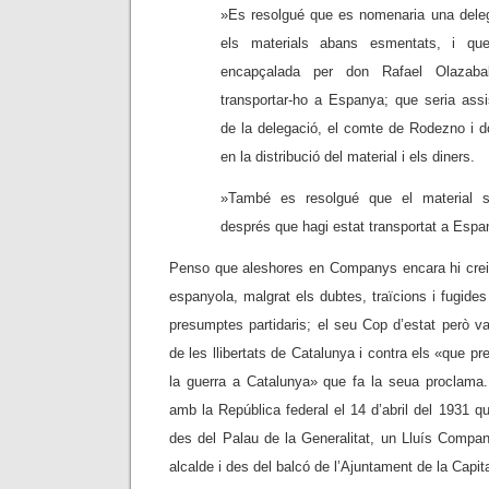
»Es resolgué que es nomenaria una delega
els materials abans esmentats, i que
encapçalada per don Rafael Olazabal
transportar-ho a Espanya; que seria assis
de la delegació, el comte de Rodezno i 
en la distribució del material i els diners.
»També es resolgué que el material se
després que hagi estat transportat a Espa
Penso que aleshores en Companys encara hi crei
espanyola, malgrat els dubtes, traïcions i fugide
presumptes partidaris; el seu Cop d’estat però v
de les llibertats de Catalunya i contra els «que pr
la guerra a Catalunya» que fa la seua proclama
amb la República federal el 14 d’abril del 1931 q
des del Palau de la Generalitat, un Lluís Comp
alcalde i des del balcó de l’Ajuntament de la Capi