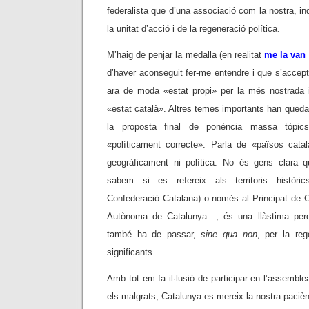
federalista que d’una associació com la nostra, in
la unitat d’acció i de la regeneració política.
M’haig de penjar la medalla (en realitat
me la van 
d’haver aconseguit fer-me entendre i que s’accepté
ara de moda «estat propi» per la més nostrada 
«estat català». Altres temes importants han quedat
la proposta final de ponència massa tòpic
«políticament correcte». Parla de «països catala
geogràficament ni política. No és gens clara 
sabem si es refereix als territoris històric
Confederació Catalana) o només al Principat de C
Autònoma de Catalunya…; és una llàstima perqu
també ha de passar,
sine qua non
, per la reg
significants.
Amb tot em fa il·lusió de participar en l’assemble
els malgrats, Catalunya es mereix la nostra paciènc