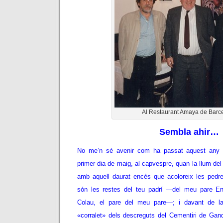
Al Restaurant Amaya de Barc
Sembla ahir…
No me’n sé avenir com ha passat aquest any 
primer dia de maig, al capvespre, quan la llum del
amb aquell daurat encès que acoloreix les pedre
són les restes del teu padrí —del meu pare Enr
Colau, el pare del meu pare—; i davant de la
«corralet» dels descreguts del Cementiri de Gand