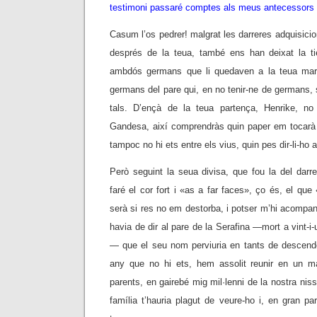
testimoni passaré comptes als meus antecessors de
Casum l’os pedrer! malgrat les darreres adquisici
després de la teua, també ens han deixat la tie
ambdós germans que li quedaven a la teua mare
germans del pare qui, en no tenir-ne de germans,
tals. D’ençà de la teua partença, Henrike, n
Gandesa, així comprendràs quin paper em tocarà d
tampoc no hi ets entre els vius, quin pes dir-li-ho a
Però seguint la seua divisa, que fou la del darr
faré el cor fort i «as a far faces», ço és, el que 
serà si res no em destorba, i potser m’hi acompanya
havia de dir al pare de la Serafina —mort a vint-i
— que el seu nom perviuria en tants de descend
any que no hi ets, hem assolit reunir en un ma
parents, en gairebé mig mil·lenni de la nostra niss
família t’hauria plagut de veure-ho i, en gran p