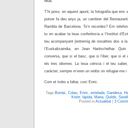
teua.
T’hi poso, en aquest apunt, la fotografia que ens 
potser fa deu anys ja, un cambrer del Restaurant
Rambla de Barcelona. Te’n recordes? Em telefon
tu en acabar la teua conferència a l’Institut d’Es
teu acompanyant (entremig de nosaltres dos a la f
l’Euskaltzaindia, en Jean Haritschelhar. Qui
conversa, que si el basc, que si l’iber, que si el 
els tres idiomes. La teua ciència i el teu sabe
caràcter, sempre m’eren un redós on refugiar-me i 
Com et trobo a faltar, cosí Enric.
Tags:
Borràs
,
Colau
,
Enric
,
estelada
,
Gandesa
,
Ha
Knörr
,
làpida
,
Maria
,
Quildo
,
Seraf
Posted in
Actualitat
|
3 Comm