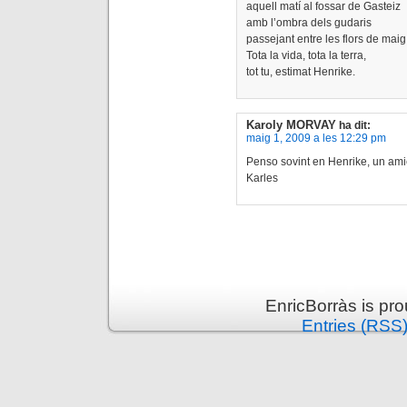
aquell matí al fossar de Gasteiz
amb l’ombra dels gudaris
passejant entre les flors de maig
Tota la vida, tota la terra,
tot tu, estimat Henrike.
Karoly MORVAY
ha dit:
maig 1, 2009 a les 12:29 pm
Penso sovint en Henrike, un ami
Karles
EnricBorràs is pr
Entries (RSS