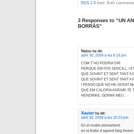
RSS 2.0
feed. Both comments 
3 Responses to “UN 
BORRÀS”
Natxo
ha dit:
abril 30, 2009 a les 8:18 pm
COM T´HO PODRIA DIR
PERQUE EM FOS SENCILL, I E
QUE SOVINT ET SENT TANT A 
QUE SOVINT ET SENT TANT A 
I PENSO QUE NO HE GOSAT MAI
QUE EM CALDRIA AGRAIR-TE 
HENDRIKE, GERMÁ MEU…
Xavier
ha dit:
abril 30, 2009 a les 10:23 pm
En el nostre pensament,
en la tristor d’aquest llarg hiver