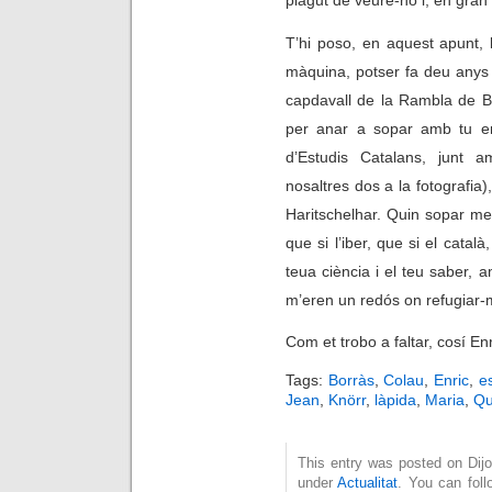
T’hi poso, en aquest apunt, 
màquina, potser fa deu anys
capdavall de la Rambla de B
per anar a sopar amb tu en 
d’Estudis Catalans, junt 
nosaltres dos a la fotografia)
Haritschelhar. Quin sopar me
que si l’iber, que si el catal
teua ciència i el teu saber,
m’eren un redós on refugiar-
Com et trobo a faltar, cosí Enr
Tags:
Borràs
,
Colau
,
Enric
,
e
Jean
,
Knörr
,
làpida
,
Maria
,
Qu
This entry was posted on Dijou
under
Actualitat
. You can foll