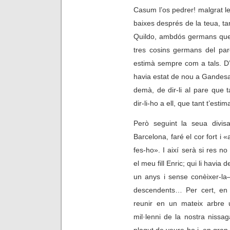
Casum l’os pedrer! malgrat l
baixes després de la teua, tam
Quildo, ambdós germans que 
tres cosins germans del par
estimà sempre com a tals. D’
havia estat de nou a Gandes
demà, de dir-li al pare que 
dir-li-ho a ell, que tant t’estim
Però seguint la seua divis
Barcelona, faré el cor fort i 
fes-ho». I així serà si res 
el meu fill Enric; qui li havia 
un anys i sense conèixer-la
descendents… Per cert, en 
reunir en un mateix arbre 
mil·lenni de la nostra nissaga
plagut de veure-ho i, en gran