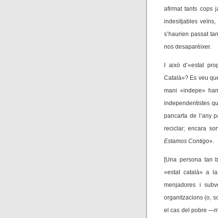
afirmat tants cops 
indesitjables veïn
s’haurien passat tant
nos desaparèixer.
I això d’«estat pr
Català»? Es veu que 
mani «indepe» han 
independentistes que
pancarta de l’any p
reciclar; encara so
Estamos Contigo
».
[Una persona tan 
«estat català» a la
menjadores i subv
organitzacions (o, s
el cas del pobre —ma