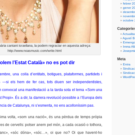
febrer 2
gener 2
desembr
novembr
octubre
Categorie
Actualita
Agustí B
Ermengo
ària cantant israeliana, la podem regraciar en aquesta adreça:
Imma Al
http://www.noasmusic.com/write.html
Josepmiq
Meta
olem l’Estat Català» no es pot dir
Entra
Sindicac
Sindicac
bre, una colla d’entitats, botigues, plataformes, partidets i
WordPres
s —si els hem de fer cas, tots diuen ser independentistes,
 convocat una manifestació a la tarda sota el lema «Som una
t Propi». És a dir, la darrera revolució possible a l’Europa dels
ncia de Catalunya, ni s’esmenta, no ens acolloníssim pas.
sima volta, «som una nació», és una pèrdua de temps pròpia
res de cervells: potser anem pel món, a cada ocasió o tothora,
lanc», «sóc dóna», «sóc…», oi que no? Oi que havent-ho