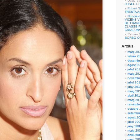
David Va
JOSEP P
Robert S
TRENTA 
Notícia 
VICENS 
DE FRANC
CLASSE P
CATALUN
Ramon Ca
BORBÓ C
Arxius
març 20
febrer 2
desembr
agost 2
juliol 20
maig 20
novembr
juliol 20
juny 20
maig 20
abril 20
març 20
novembr
octubre
setembr
agost 2
juliol 20
juny 20
maig 20
abril 20
març 20