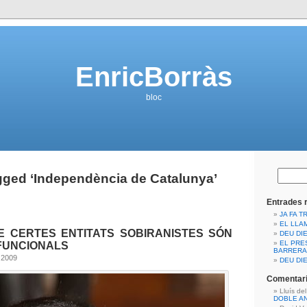
EnricBorràs
bloc
gged ‘Independència de Catalunya’
Entrades 
JA FA T
EL LLA
E CERTES ENTITATS SOBIRANISTES SÓN
DEU DIE
EL PRE
FUNCIONALS
BARRERA
 2009
DEU DIE
Comentari
Lluís de
DOBLE A