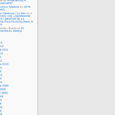
lls
en
HOMENATGE A
LANCHART
urroca Tallaferro
en
JA FA
ANYS
de Catalunya | Lo bloc
en
J.
VIVES: COL·LABORADOR
O I MENTOR DE LA
OLÍTICA FILOCOLONIAL A
YA
rrés i Borràs
en
EL
ONTRA EL BARÇA
15
012
e 2011
011
11
11
e 2010
10
10
10
10
10
e 2009
 2009
e 2009
009
09
09
09
09
09