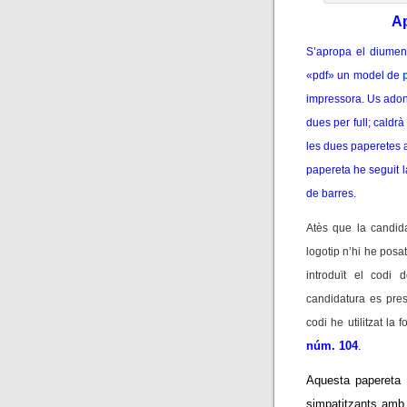
Ap
S’apropa el diumen
«pdf»
un model de
impressora. Us adon
dues per full; caldrà
les dues paperetes 
papereta he seguit la
de barres.
Atès que la candid
logotip n’hi he pos
introduït el codi
candidatura es pres
codi he utilitzat la f
núm. 104
.
Aquesta papereta 
simpatitzants amb