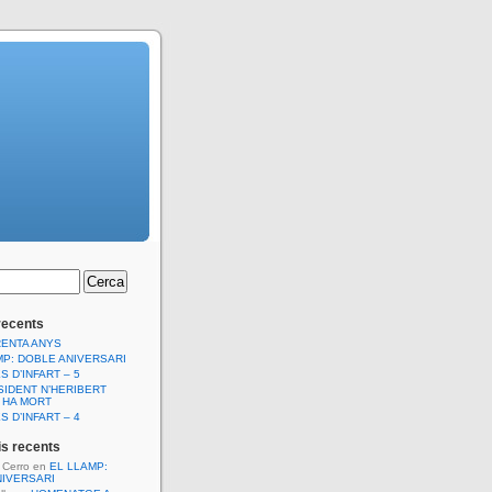
recents
RENTA ANYS
MP: DOBLE ANIVERSARI
S D’INFART – 5
SIDENT N’HERIBERT
 HA MORT
S D’INFART – 4
s recents
l Cerro
en
EL LLAMP:
NIVERSARI