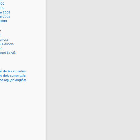
009
009
e 2008
e 2008
 2008
s
t
arrera
l Passola
bó
uel Servià
ió de les entrades
ió dels comentaris
s.org (en anglès)