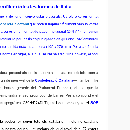
rofitem totes les formes de lluita
ge 7 de juny i convé estar preparats. Us ofereixo
en format
papereta electoral
que podeu imprimir fàcilment amb la vostra
areu és en un format de paper molt usual (DIN-A4) i en surten
 retallar-lo per les línies puntejades en gris clar i així obtindreu
amb la mida màxima admesa (105 x 270 mm). Per a confegir la
 norma en vigor, a la qual se l’hi ha afegit una novetat, el codi
atura presentada en la papereta per ara no existeix, com a
at un de meu
—
el de la
Confederació Catalana
—
i també hi he
 de barres genèric del Parlament Europeu; el dia que la
enti, tindrà el seu propi codi de barres. Per a compondre el
C39HrP24DhTt, tal i com assenyala el
BOE
ont tipogràfica
la podeu fer servir tots els catalans
—
i els no catalans
 la nostra causa
—
ciutadans de qualsevol dels 27 estats