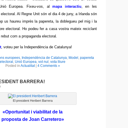
nió Europea. Fixeu-vos, al
mapa interactiu
, en les
 electoral. Al Regne Unit són el dia 4 de juny, a Irlanda són
cop us haureu imprès la papereta, la doblegueu pel mig i la
bre electoral. Ho podeu fer a casa vostra mateix reciclant
 rebut com a propaganda electoral.
t
, voteu per la Independència de Catalunya!
ons europees
,
Independència de Catalunya
,
Model
,
papereta
electoral
,
Unió Europea
,
vot nul
,
vota lliure
Posted in
Actualitat
|
4 Comments »
ESIDENT BARRERA!
9
El president Heribert Barrera
«Oportunitat i viabilitat de la
proposta de Joan Carretero»