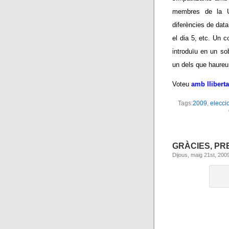
membres de la U
diferències de data
el dia 5, etc. Un 
introduïu en un so
un dels que haureu
Voteu
amb lliberta
Tags:
2009
,
elecci
GRÀCIES, PR
Dijous, maig 21st, 200