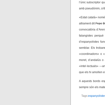
l’únic subscriptor q
amb pseudònim, crít
«Estat català» només
altrament dit
Pepe
B
convocatòria d’Areny
falangistes perquè
d’espanyolistes fu
semblar. Els trobar
«coordinadors» o «
moret, d’andalús o 
«intel·lectuals» —a
que els hi amollen e
A aquests bords esp
sempre són els mateixo
Tags:
espanyoliste