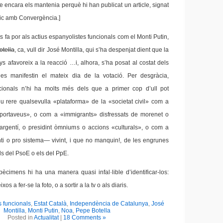
ue encara els mantenia perquè hi han publicat un article, signat
ic amb Convergència.]
 fa por als actius espanyolistes funcionals com el Monti Putin,
otella
,
ca, vull dir José Montilla, qui s’ha despenjat dient que la
s afavoreix a la reacció …i, alhora, s’ha posat al costat dels
 es manifestin el mateix dia de la votació. Per desgràcia,
ncionals n’hi ha molts més dels que a primer cop d’ull pot
eu rere qualsevulla «plataforma» de la «societat civil» com a
portaveus», o com a «immigrants» disfressats de morenet o
argentí, o presidint òmniums o accions «culturals», o com a
nti o pro sistema— vivint, i que no manquin!, de les engrunes
ls del PsoE o els del PpE.
ècimens hi ha una manera quasi infal·lible d’identificar-los:
s a fer-se la foto, o a sortir a la tv o als diaris.
s funcionals
,
Estat Català
,
Independència de Catalunya
,
José
Montilla
,
Monti Putin
,
Noa
,
Pepe Botella
Posted in
Actualitat
|
18 Comments »