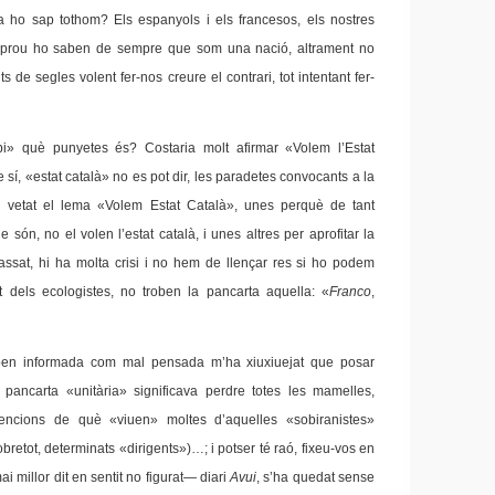
ja ho sap tothom? Els espanyols i els francesos, els nostres
s, prou ho saben de sempre que som una nació, altrament no
s de segles volent fer-nos creure el contrari, tot intentant fer-
opi» què punyetes és? Costaria molt afirmar «Volem l’Estat
sí, «estat català» no es pot dir, les paradetes convocants a la
vetat el lema «Volem Estat Català», unes perquè de tant
 són, no el volen l’estat català, i unes altres per aprofitar la
assat, hi ha molta crisi i no hem de llençar res si ho podem
rt dels ecologistes, no troben la pancarta aquella: «
Franco
,
ben informada com mal pensada m’ha xiuxiuejat que posar
 pancarta «unitària» significava perdre totes les mamelles,
encions de què «viuen» moltes d’aquelles «sobiranistes»
obretot, determinats «dirigents»)…; i potser té raó, fixeu-vos en
i millor dit en sentit no figurat— diari
Avui
, s’ha quedat sense