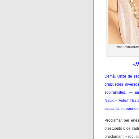
Noa, extraordin
«V
Demà, Onze de setem
grupuscles diverso
sobiranistes…— han
Nació – Volem l’Esta
estats, la Independè
Proclamar, per enè
d’estúpids o de llad
proclamant «sóc b