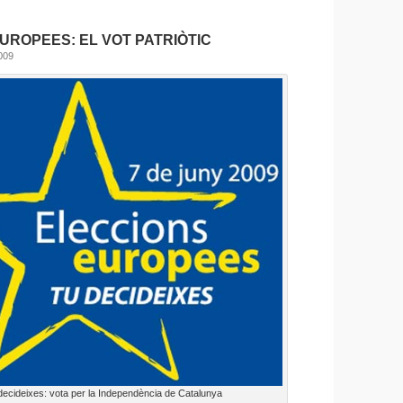
UROPEES: EL VOT PATRIÒTIC
009
decideixes: vota per la Independència de Catalunya