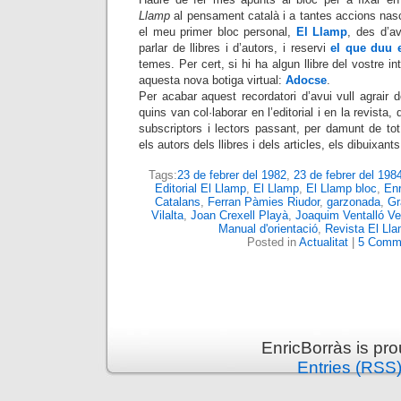
Llamp
al pensament català i a tantes accions nas
el meu primer bloc personal,
El Llamp
, des d’av
parlar de llibres i d’autors, i reservi
el que duu
temes. Per cert, si hi ha algun llibre del vostre 
aquesta nova botiga virtual:
Adocse
.
Per acabar aquest recordatori d’avui vull agrair d
quins van col·laborar en l’editorial i en la revista,
subscriptors i lectors passant, per damunt de to
els autors dels llibres i dels articles, els dibuixants
Tags:
23 de febrer del 1982
,
23 de febrer del 198
Editorial El Llamp
,
El Llamp
,
El Llamp bloc
,
Enr
Catalans
,
Ferran Pàmies Riudor
,
garzonada
,
Gr
Vilalta
,
Joan Crexell Playà
,
Joaquim Ventalló Ve
Manual d'orientació
,
Revista El Ll
Posted in
Actualitat
|
5 Comm
EnricBorràs is pr
Entries (RSS