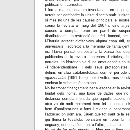
políticament correctes.
I fou la mateixa criatura inventada —en esquinça
actors per confondre la unitat d’acció amb l’unitar
si més no una de les causes principals, el nostre
cauria la revista al maig del 1987 i, cinc anys d
causes a comptar foren un parell de suspe
distribuïdores i la restricció del crèdit bancari, prel
M’hauria agradat d’oferir-vos alguna cosa útil
aniversaris i sobretot a la memòria de tanta gen
és. Havia pensat en posar a la Xarxa les dues 
publicades de la revista: centenars d’articles, de
notícies. La història viva d’uns anys cabdals en la
«l’independentisme» i dels seus protagoniste
definir, en clau catalanofòbica, com el període
«
garzonada
» (1981-1992), onze voltes més de cla
enclosa la submissió catalana.
No he trobat finançament per a escanejar la revist
buidat dels noms, una base de dades que no 
distància sembla mentida que aquells papers imp
això vol dir molt malament hem fet les coses els 
hem d’analitzar-nos a fons i revisar la paperassa 
l’atzucac on som ara. Diuen que tot sant té la s
qui llenci la tovallola, persistiré en trobar la
enguany, continuaré l’intent a l’altre, i a l’altre.
Hauré de fer més apunts al bloc per a fixar en l