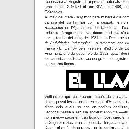
fou inscrita al Registre d’Empreses Editorials (Min
amb el núm. 2.461/81 al Tom XIV, Foli 2.468, Ins
Editoriales
.
Al maig del mateix any mon pare m’hagué d’autorit
cambra del pis familiar com a despatx, en vist
Radicación
de l’Ajuntament de Barcelona —l’«ocu
reduir la càrrega impositiva, doncs l’editorial s’e
car—; també del maig del 1981 és la Declaració 
de Actividades Industriales
. I al setembre ens co
marca «El Llamp» pels «serveis d’edició de to
Finalment, el 3 de desembre del 1982, quasi deu 
les activitats editorials, aconseguíem el registre 
els nostres llibres.
Vetllant sempre pel suprem interès de la catalan
diners possibles de caure en mans d’Espanya, i e
d’alta dels quals no ens en podíem deslliur
l’editorial passà a ser una societat anònima —els
nom meu— pagaríem cap taxa o impost directe, ni a
la Seguretat Social, ni la publicitat forçada a la re
Durant els més de deu anys de la nostra activita