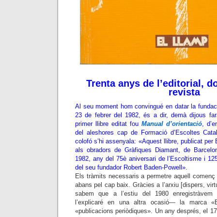
Trenta anys de l’editorial, 
revista
Al seu moment hom convingué en datar la fundació
23 de febrer del 1982, és a dir, demà dijous far
primer llibre editat fou
Manual d’orientació
, d’
del aleshores cap de Formació d’Escoltes Cat
colofó s’hi assenyala: «Aquest llibre, publicat per
als obradors de Gràfiques Diamant, de Barcelon
1982, any del 75è aniversari de l’Escoltisme i 12
del seu fundador Robert Baden-Powell».
Els tràmits necessaris a permetre aquell començ 
abans pel cap baix. Gràcies a l’arxiu [dispers, virtu
sabem que a l’estiu del 1980 enregistràvem
l’explicaré en una altra ocasió— la marca «E
«publicacions periòdiques». Un any després, el 17 