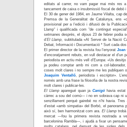
editats al carrer, no vam pagar mai més res 
tancament de caixa o insubmissió fiscal de debò i 
El 30 de gener del 1984, en Jaume Vilalta, cap d
Premsa de la Generalitat de Catalunya, ens «c
provisional per a l’edició i difusió de la Publica
Llamp” i qualificada com ”de contingut especia
setmanes després, el dijous 23 de febrer podia s
d’
El Llamp
, subtitulada «Al Servei de la Nació C
Debat, Informació i Documentació * Surt cada dos 
El primer director de la revista fou l’enyorat
Joan 
d’encoratjament rebuts, en vull destacar el d’un pa
periodista en actiu més vell d’Europa: «Us desitj
ja podeu comptar amb mi com a col·laborador,
coses molt clares i no sempre me les publiquen o
Joaquim Ventalló
, periodista i escriptor». L’e
només amb una frase la filosofia de la nostra revi
molt clares i publicar-les.
El Llamp
aparegué quan ja
Canigó
havia estat 
càrrec a sou del comú— i no en sobrava cap ni un
senzillament perquè gairebé no n’hi havia. Tres
d’estat «amb simpatia» del Borbó, el panorama po
això sí, ben harmonitzat com ara.
El Llamp
trobà 
mercat —fou la primera revista nostrada a ve
barcelonina Rambla—, i ajudà a fixar un pensamen
molts catalans, pel damunt de les sigles dels 