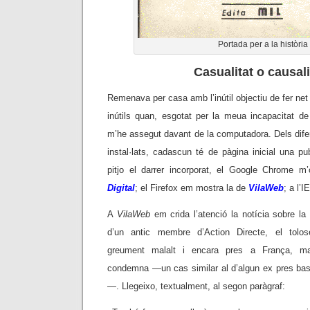
Portada per a la història
Casualitat o causali
Remenava per casa amb l’inútil objectiu de fer net
inútils quan, esgotat per la meua incapacitat de
m’he assegut davant de la computadora. Dels dife
instal·lats, cadascun té de pàgina inicial una pub
pitjo el darrer incorporat, el Google Chrome 
Digital
; el Firefox em mostra la de
VilaWeb
; a l’I
A
VilaWeb
em crida l’atenció la notícia sobre la
d’un antic membre d’Action Directe, el tolos
greument malalt i encara pres a França, ma
condemna
—
un cas similar al d’algun ex pres bas
—. Llegeixo, textualment, al segon paràgraf: