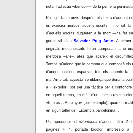
notar l’adjectiu «ibérico»— de la perifèria peninsula
Rellegir, tants anys després, els texts d’aquest 
un exercici morbós: aquells escrits, millor dit, la
d’aquells escrits dugueren a la mort —ha fet s
garrot vil d’en
Salvador Puig Antic
. A primer
originals mecanoscrits foren composats amb un
merdosa «
eñe
», atès que apareix el circumfle
També m’adono que la persona que composà els te
d’accentuació en espanyol, tots els accents fa l’e
mà. Amb tot, aquesta semblança que dóna la publi
a «l’exterior» pot ser una tàctica per a confondre e
en aquell temps, en més d’un llibre o revista cl
«Imprès a Perpinyà» (per exemple), quan en realita
en algun taller de l’Eixampla barcelonina…
Us reprodueixo el «
Sumario
» d’aquest núm. 2 
pàgines + 4, portada bicolor; impressió a m