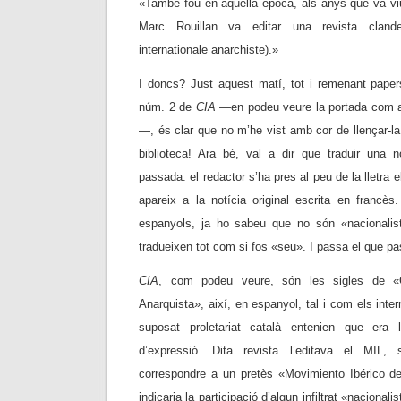
«També fou en aquella època, als anys que va vi
Marc Rouillan va editar una revista cland
internationale anarchiste).»
I doncs? Just aquest matí, tot i remenant paper
núm. 2 de
CIA
—en podeu veure la portada com a i
—, és clar que no m’he vist amb cor de llençar-la
biblioteca! Ara bé, val a dir que traduir una 
passada: el redactor s’ha pres al peu de la lletra e
apareix a la notícia original escrita en francès
espanyols, ja ho sabeu que no són «nacionalis
tradueixen tot com si fos «seu». I passa el que 
CIA
, com podeu veure, són les sigles de «Co
Anarquista», així, en espanyol, tal i com els inte
suposat proletariat català entenien que era 
d’expressió. Dita revista l’editava el MIL,
correspondre a un pretès «Movimiento Ibérico de
indicaria la participació d’algun infiltrat «nacional