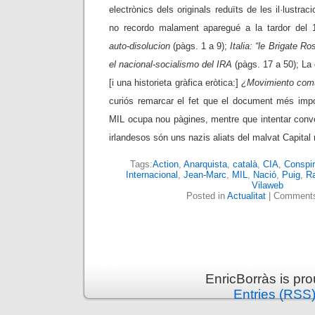
electrònics dels originals reduïts de les il·lustrac
no recordo malament aparegué a la tardor del 
auto-disolucion
(pàgs. 1 a 9);
Italia: “le Brigate Ro
el nacional-socialismo del IRA
(pàgs. 17 a 50); La g
[i una historieta gràfica eròtica:]
¿Movimiento com
curiós remarcar el fet que el document més impor
MIL ocupa nou pàgines, mentre que intentar convè
irlandesos són uns nazis aliats del malvat Capital
Tags:
Action
,
Anarquista
,
català
,
CIA
,
Conspir
Internacional
,
Jean-Marc
,
MIL
,
Nació
,
Puig
,
R
Vilaweb
Posted in
Actualitat
|
Comments
EnricBorràs is pr
Entries (RSS