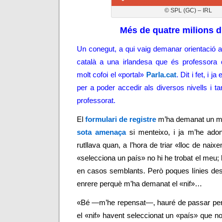
© SPL (GC) – IRL
Més de quatre milions d
Un conegut, a qui vaig demanar orientació at
català a una irlandesa que és professora
molt cofoi el «portal»
Parla.cat
. Dit i fet, i 
per a poder accedir als diversos nivells i t
professorat.
El
formulari de registre
m’ha demanat un mu
sota amenaça
si menteixo, i ja m’he ado
rutllava quan, a l’hora de triar «lloc de naix
«selecciona un país» no hi he trobat el meu; 
en casos semblants. Però poques línies des
enrere perquè m’ha demanat el «nif»…
«Bé
—m’he repensat—, hauré de passar per 
el «nif» havent seleccionat un «país» que 