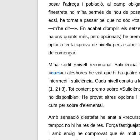
posar l’adreça i població, al camp obliga
finestreta no m’ha permès de nou de posar-
ecs!, he tornat a passar pel que no sóc «tot
—m’he dit—». En acabat d’omplir els setze 
ha uns quants més, però opcionals) he prem
optar a fer la «prova de nivell» per a saber
de començar.
M’ha sortit «nivell recomanat Suficiència
«
curs
» i aleshores he vist que hi ha quatre n
intermedi i suficiència. Cada nivell consta a
(1, 2 i 3). Tot content premo sobre «Suficièn
no disponible». He provat altres opcions i
curs per sobre d’elemental.
Amb sensació d’estafat he anat a «recurso
tampoc no hi ha res de res. Força fastiguejat
i amb enuig he comprovat que és molt de