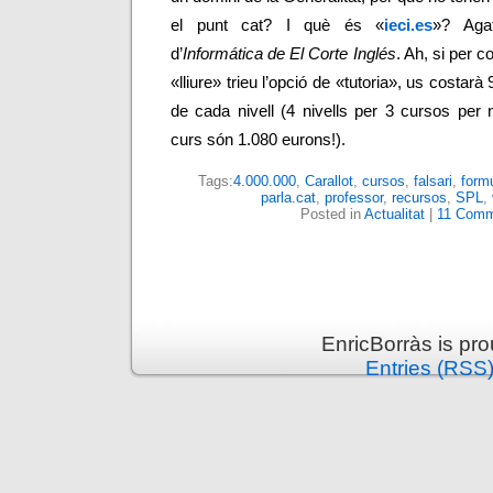
el punt cat? I què és «
ieci.es
»? Agaf
d’
Informática de El Corte Inglés
. Ah, si per c
«lliure» trieu l’opció de «tutoria», us costar
de cada nivell (4 nivells per 3 cursos per 
curs són 1.080 eurons!).
Tags:
4.000.000
,
Carallot
,
cursos
,
falsari
,
formu
parla.cat
,
professor
,
recursos
,
SPL
,
Posted in
Actualitat
|
11 Comm
EnricBorràs is pr
Entries (RSS