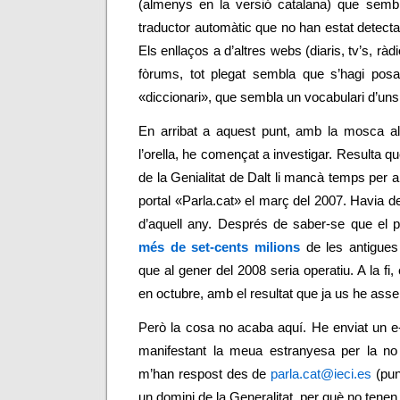
(almenys en la versió catalana) que sembl
traductor automàtic que no han estat detect
Els enllaços a d’altres webs (diaris, tv’s, ràdio
fòrums, tot plegat sembla que s’hagi posa
«diccionari», que sembla un vocabulari d’uns
En arribat a aquest punt, amb la mosca al 
l’orella, he començat a investigar. Resulta qu
de la Genialitat de Dalt li mancà temps per a
portal «Parla.cat» el març del 2007. Havia de
d’aquell any. Després de saber-se que el p
més de set-cents milions
de les antigues
que al gener del 2008 seria operatiu. A la fi,
en octubre, amb el resultat que ja us he asse
Però la cosa no acaba aquí. He enviat un e
manifestant la meua estranyesa per la no d
m’han respost des de
parla.cat@ieci.es
(pun
un domini de la Generalitat, per què no tene