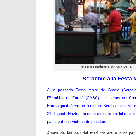
els més matiners fan cua per a in
Scrabble a la Festa 
A la passada Festa Major de Gràcia (Barcel
l’Scrabble en Català (CASC) i els veïns del Ca
Baix organitzàrem un torneig d’Scrabble que se cel
21 d’agost. Havíem encetat aquesta col·laboració 
participat una vintena de jugadors.
Abans de les deu del matí tot era a punt per 