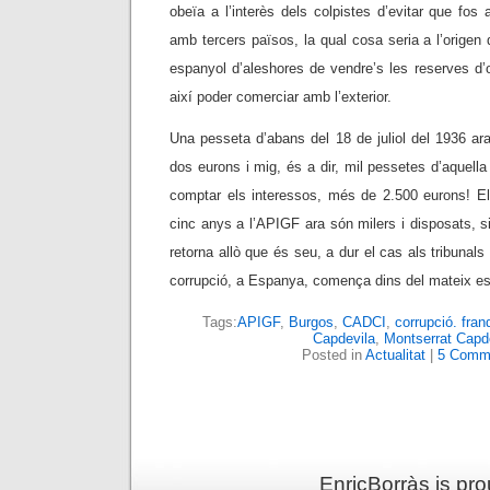
obeïa a l’interès dels colpistes d’evitar que fo
amb tercers països, la qual cosa seria a l’origen 
espanyol d’aleshores de vendre’s les reserves d’
així poder comerciar amb l’exterior.
Una pesseta d’abans del 18 de juliol del 1936 ara 
dos eurons i mig, és a dir, mil pessetes d’aquella
comptar els interessos, més de 2.500 eurons! El
cinc anys a l’APIGF ara són milers i disposats, s
retorna allò que és seu, a dur el cas als tribunals
corrupció, a Espanya, comença dins del mateix es
Tags:
APIGF
,
Burgos
,
CADCI
,
corrupció. fra
Capdevila
,
Montserrat Capd
Posted in
Actualitat
|
5 Comm
EnricBorràs is pr