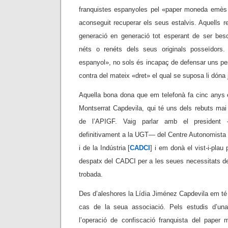
franquistes espanyoles pel «paper moneda emès 
aconseguit recuperar els seus estalvis. Aquells 
generació en generació tot esperant de ser besc
néts o renéts dels seus originals posseïdors
espanyol», no sols és incapaç de defensar uns pe
contra del mateix «dret» el qual se suposa li dóna j
Aquella bona dona que em telefonà fa cinc anys es
Montserrat Capdevila, qui té uns dels rebuts mai
de l’APIGF. Vaig parlar amb el presiden
definitivament a la UGT— del Centre Autonomist
i de la Indústria [
CADCI
] i em donà el vist-i-plau
despatx del CADCI per a les seues necessitats de
trobada.
Des d’aleshores la Lídia Jiménez Capdevila em té 
cas de la seua associació. Pels estudis d’una
l’operació de confiscació franquista del paper