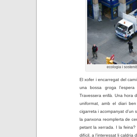
ecologia i sostenib
El xofer i encarregat del ca
una bossa groga l’espera 
Travessera enllà. Una hora d
uniformat, amb el diari be
cigarreta i acompanyat d’un 
la panxona reomplerta de cer
petant la xerrada. I la fein
difícil, a l’interessat li caldr