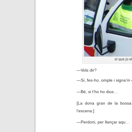
el que jo et
—
Vols dir?
—
Sí, fes-ho, omple i signa’m
—
Bé, si t’ho ho dius…
[La dona gran de la bossa
l’escena:]
—
Perdoni, per llançar aqu…