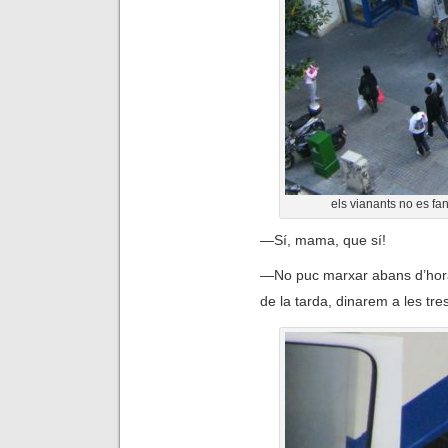
els vianants no es fan
—
Sí, mama, que sí!
—
N
o puc marxar abans d’hora,
de la tarda, dinarem a les tr