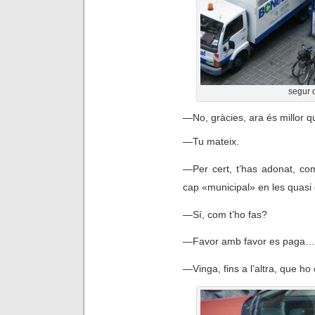
segur 
—
No, gràcies, ara és millor q
—
Tu mateix.
—
Per cert, t’has adonat, com
cap «municipal» en les quasi
—
Sí, com t’ho fas?
—
Favor amb favor es paga…
—
Vinga, fins a l’altra, que h