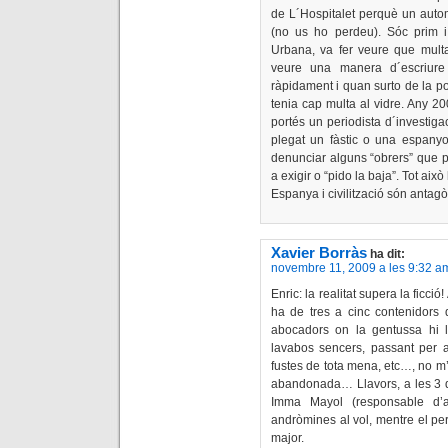
de L´Hospitalet perquè un autom
(no us ho perdeu). Sóc prim i
Urbana, va fer veure que multa
veure una manera d´escriure
ràpidament i quan surto de la po
tenia cap multa al vidre. Any 2
portés un periodista d´investiga
plegat un fàstic o una espanyo
denunciar alguns “obrers” que p
a exigir o “pido la baja”. Tot aix
Espanya i civilització són antagò
Xavier Borràs
ha dit:
novembre 11, 2009 a les 9:32 a
Enric: la realitat supera la ficci
ha de tres a cinc contenidors 
abocadors on la gentussa hi 
lavabos sencers, passant per ar
fustes de tota mena, etc…, no m’
abandonada… Llavors, a les 3 
Imma Mayol (responsable d’aq
andròmines al vol, mentre el per
major.