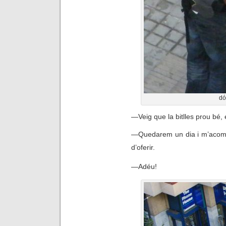
dó
—
Veig que la bitlles prou bé,
—
Quedarem un dia i m’acompa
d’oferir.
—
Adéu!