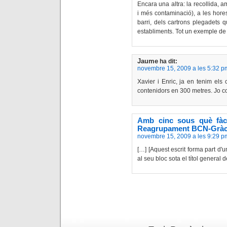
Encara una altra: la recollida, 
i més contaminació), a les hores
barri, dels cartrons plegadets 
establiments. Tot un exemple de 
Jaume
ha dit:
novembre 15, 2009 a les 5:32 p
Xavier i Enric, ja en tenim els 
contenidors en 300 metres. Jo 
Amb cinc sous què fàci
Reagrupament BCN-Gràc
novembre 15, 2009 a les 9:29 p
[…] [Aquest escrit forma part d'u
al seu bloc sota el títol general 