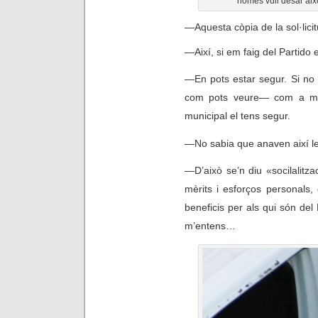
només vull desar això
—
Aquesta còpia de la sol·lici
—
Així, si em faig del Partid
—
En pots estar segur. Si no
com pots veure
—
com a mín
municipal el tens segur.
—
No sabia que anaven així les
—
D’això se’n diu «socilalitz
mèrits i esforços personals,
beneficis per als qui són del 
m’entens…