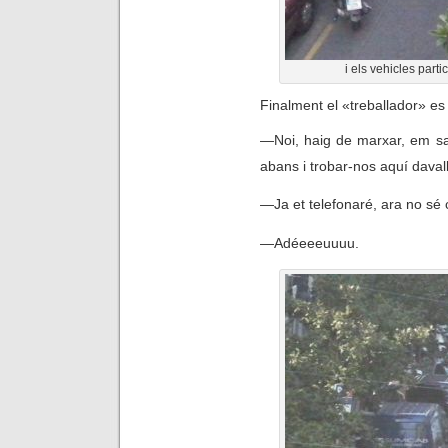
i els vehicles partic
Finalment el «treballador» es
—
Noi, haig de marxar, em s
abans i trobar-nos aquí davall
—
Ja et telefonaré, ara no sé
—
Adéeeeuuuu.