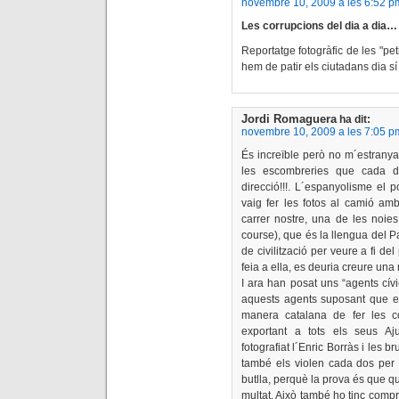
novembre 10, 2009 a les 6:52 p
Les corrupcions del dia a dia…
Reportatge fotogràfic de les "pet
hem de patir els ciutadans dia s
Jordi Romaguera
ha dit:
novembre 10, 2009 a les 7:05 p
És increïble però no m´estranya.
les escombreries que cada 
direcció!!!. L´espanyolisme el 
vaig fer les fotos al camió amb
carrer nostre, una de les noie
course), que és la llengua del Pa
de civilització per veure a fi d
feia a ella, es deuria creure una 
I ara han posat uns “agents cívic
aquests agents suposant que es
manera catalana de fer les co
exportant a tots els seus A
fotografiat l´Enric Borràs i les 
també els violen cada dos per tr
butlla, perquè la prova és que qu
multat. Això també ho tinc comp