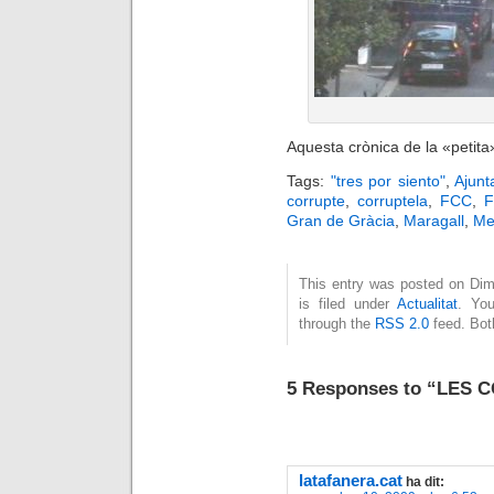
Aquesta crònica de la
«petita
Tags:
"tres por siento"
,
Ajunt
corrupte
,
corruptela
,
FCC
,
F
Gran de Gràcia
,
Maragall
,
Me
This entry was posted on Dim
is filed under
Actualitat
. You
through the
RSS 2.0
feed. Bot
5 Responses to “LES 
latafanera.cat
ha dit: