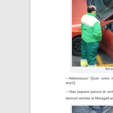
fins 
—
Adéeeeuuu! [Quin cotxe 
anys!]
—
Siau [aquest panxut té sort
damunt sembla el Maragall am