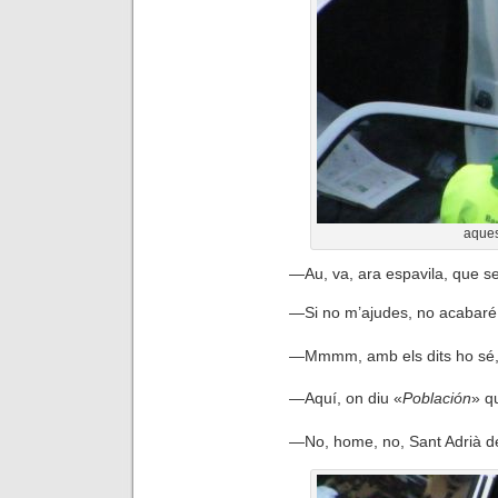
aques
—
Au, va, ara espavila, que se
—
Si no m’ajudes, no acabaré 
—
Mmmm, amb els dits ho sé, tr
—
Aquí, on diu «
Población
» q
—
No, home, no, Sant Adrià d