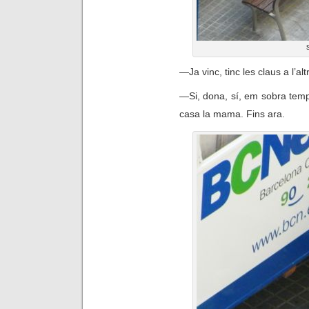
—
Ja vinc, tinc les claus a l’
—
Si, dona, sí, e
m sobra temps
casa la mama. Fins ara.