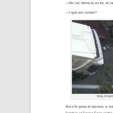
—
No cal, deixa-la on és, el 
—
I què em contes?
mira, el qu
Ara s’hi posa al darrere, a mé
l’embús al Carrer Gran arriba j