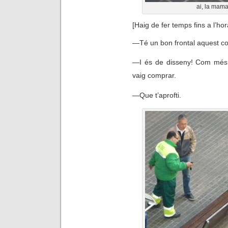
ai, la mama
[Haig de fer temps fins a l’h
—
Té un bon frontal aquest c
—
I és de disseny! Com més 
vaig comprar.
—
Que t’aprofti.