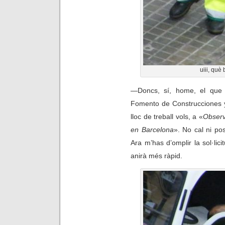
uiii, què
—
Doncs, sí, home, el que 
Fomento de Construcciones y 
lloc de treball vols, a «
Observ
en Barcelona
». No cal ni pos
Ara m’has d’omplir la sol·licit
anirà més ràpid.