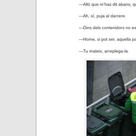
—
Allò que m’has dit abans
—
Ah, sí, puja al darrere.
—
Dins dels contenidors no es
—
Home, si pot ser, aquella p
—
Tu mateix, arreplega-la.