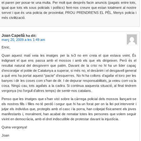
et paren per posar-te una multa. Per molt que després facin anuncis (pagats entre tots,
igual que tots els sous policials i polítics) fent-nos creure que estan totalment al nostre
servei i que és una policia de proximitat. PROU PRENDRE’NS EL PÈL. Menys policia i
més civilització.
Joan Capellà
ha dit:
març 20, 2009 a les 1:49 am
Enric,
Quan aquest matí veia les imatges per la tv3 no em creia el que estava veint. És
indignant el que ens passa amb el mossos i amb els que els dirigeixen. Però és el
resultat natural del desgovern que patim. Davant de la crisi no hi ha un líder capaç
d’encoratjar el poble de Catalunya a superar, si més no, el desànim i el desgavell general
a què ens ha portat aquest “pacte” d’esquerres. No hi ha collons d’agafar el toro per les
banyes i dir les coses com s’han de dir. I de depurar responsabilitats, ja veieu com va la
cosa. Ningú cau, tots agafats a la cadira. Si continua aaquesta situació, al final tindrem
vergonya (no l’orgull d’altres temps) de sentir-nos catalans.
Penso que les imatges que s’han vist sobre la càrrega policial dels mossos llançant-se
els nostres fills i filles no té perdó i segur que hi ha un forat per on la llei pot intervenir i
jutjar els individus que, protegits amb el casc i la porra, han colpejat físicament els joves
manifestants i, moralment, han acabat de rematar totes les persones que volem seguir
vivint en democràcia, amb el dret indiscutible de protestar davant la injustícia.
Quina vergonya!
Joan