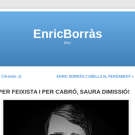
EnricBorràs
bloc
 CIA (núm. 2)
ENRIC BORRÀS CUBELLS AL PENSAMENT »
PER FEIXISTA I PER CABRÓ, SAURA DIMISSIÓ!