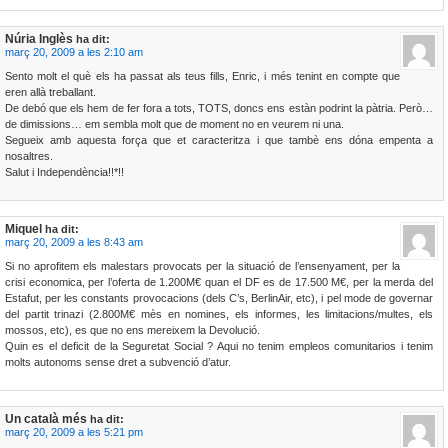
Núria Inglès
ha dit:
març 20, 2009 a les 2:10 am
Sento molt el què els ha passat als teus fills, Enric, i més tenint en compte que
eren allà treballant.
De debó que els hem de fer fora a tots, TOTS, doncs ens estàn podrint la pàtria. Però…
de dimissions… em sembla molt que de moment no en veurem ni una.
Segueix amb aquesta força que et caracteritza i que tambè ens dóna empenta a
nosaltres.
Salut i Independència!!*!!
Miquel
ha dit:
març 20, 2009 a les 8:43 am
Si no aprofitem els malestars provocats per la situació de l’ensenyament, per la
crisi economica, per l’oferta de 1.200M€ quan el DF es de 17.500 M€, per la merda del
Estafut, per les constants provocacions (dels C’s, BerlinAir, etc), i pel mode de governar
del partit trinazi (2.800M€ mès en nomines, els informes, les limitacions/multes, els
mossos, etc), es que no ens mereixem la Devolució.
Quin es el deficit de la Seguretat Social ? Aqui no tenim empleos comunitarios i tenim
molts autonoms sense dret a subvenció d’atur.
Un català més
ha dit:
març 20, 2009 a les 5:21 pm