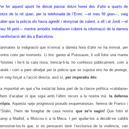
Per fer aquest apunt he deixat passar dotze hores des d’ahir a quarts de
otze de la nit quan, per la telefonada de l’Enric —el meu fill gran—, vaig
aber que la policia els havia agredit i atonyinat de valent, a ell i al Jordi —el
eu fill petit— mentre ambdós treballaven cobrint la informació de la darrera
anifestació del dia a Barcelona.
anmateix la indignació que m’envaí a darrera hora d’ahir no ha minvat, per
ontra creix per moments. Li tinc ganes al Putosaure, li vull fotre una manta
’hòsties i fer-li la cara nova, trencar-li-la; ho confesso públicament, com a
atalà i com a pare ultratjat per la policia que se suposa ens ha de protegir,
m veig forçat a l’acció directa; això sí,
per imperatiu ètic
.
a impunitat en què s’ha instal·lat bona part de la classe política «catalana»
l’hem d’acabar ni que sigui amb l’últim recurs a la nostra mà:
la defensa
pròpia
. Aquesta «pijo progressia pseudo esquerranosa», hereva de Franco i
d’Stalin, l’hem de foragitar de casa nostra:
que se’n vagin!
Que fotin el
camp a Madrid, a Moscou o a la Meca. I per ajudar-los a decidir-se caldrà
emostrar-los-hi que, si es pensaven tenir l’exclusiva de la violència, van