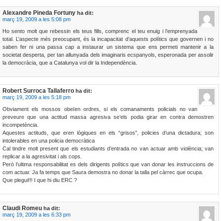
Alexandre Pineda Fortuny
ha dit:
març 19, 2009 a les 5:08 pm
Ho sento molt que rebessin els teus fills, comprenc el teu enuig i l’emprenyada
total. L’aspecte més preocupant, és la incapacitat d’aquests polítics que governen i no
saben fer ni una passa cap a instaurar un sistema que ens permeti mantenir a la
societat desperta, per tan allunyada dels imaginaris ecspanyols, esperonada per assolir
la democràcia, que a Catalunya vol dir la Independència.
Robert Surroca Tallaferro
ha dit:
març 19, 2009 a les 5:18 pm
Obviament els mossos obeïen ordres, si els comanaments policials no van
preveure que una actitud massa agresiva se’els podia girar en contra demostren
incompetència.
Aquestes actituds, que eren lògiques en els “grisos”, policies d’una dictadura; son
intolerables en una policia democràtica
Cal tindre molt present que els estudiants d’entrada no van actuar amb violència; van
replicar a la agresivitat i als cops.
Però l’ultima responsabilitat es dels dirigents polítics que van donar les instruccions de
com actuar. Ja fa temps que Saura demostra no donar la talla pel càrrec que ocupa.
Que plegui!!! I que hi diu ERC ?
Claudi Romeu
ha dit:
març 19, 2009 a les 6:33 pm