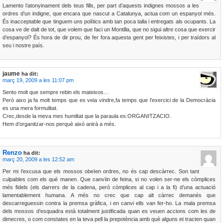
Lamento l’atonyinament dels teus fills, per part d’aquests indignes mossos a les
ordres d’un indigne, que encara que nascut a Catalunya, actua com un espanyol més.
És inacceptable que tinguem uns polítics amb tan poca talla i entregats als ocupants. La
cosa ve de dalt de tot, que volem que faci un Montilla, que no sigui altre cosa que exercir
d’espanyol? És hora de dir prou, de fer fora aquesta gent per feixistes, i per traïdors al
seu i nostre país.
jaume
ha dit:
març 19, 2009 a les 11:07 pm
Sento molt que sempre rebin els mateixos…
Però aixo ja fa molt temps que es veia vindre,fa temps que l’exercici de la Democràcia
es una mera formulitat.
Crec,desde la meva mes humiltat que la paraula es:ORGANITZACIO.
Hem d’organitzar-nos perquè això anirà a més.
Renzo
ha dit:
març 20, 2009 a les 12:52 am
Per mi l’excusa que els mossos obeïen ordres, no és cap descàrrec. Son tant
culpables com els què manen. Que canvïin de feina, si no volen ser-ne els còmplices
més fidels (els darrers de la cadena, però còmplices al cap i a la fi) d’una actuació
lamentablement humana. A més no crec que cap alt càrrec demanés que
descarreguessin contra la premsa gràfica, i en canvi ells van fer-ho. La mala premsa
dels mossos d’esquadra està totalment justificada quan es veuen accions com les de
dimecres, o com constates en la teva pell la prepotència amb què alguns et tracten quan