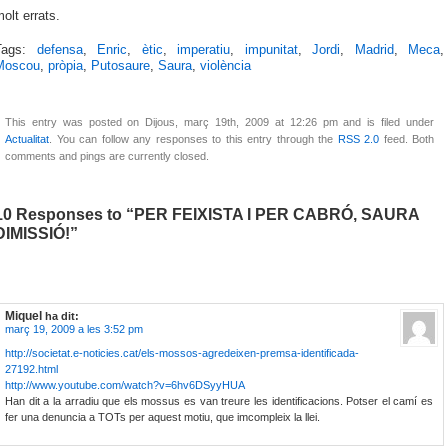
olt errats.
Tags:
defensa
,
Enric
,
ètic
,
imperatiu
,
impunitat
,
Jordi
,
Madrid
,
Meca
,
Moscou
,
pròpia
,
Putosaure
,
Saura
,
violència
This entry was posted on Dijous, març 19th, 2009 at 12:26 pm and is filed under
Actualitat
. You can follow any responses to this entry through the
RSS 2.0
feed. Both
comments and pings are currently closed.
10 Responses to “PER FEIXISTA I PER CABRÓ, SAURA
DIMISSIÓ!”
Miquel
ha dit:
març 19, 2009 a les 3:52 pm
http://societat.e-noticies.cat/els-mossos-agredeixen-premsa-identificada-
27192.html
http://www.youtube.com/watch?v=6hv6DSyyHUA
Han dit a la arradiu que els mossus es van treure les identificacions. Potser el camí es
fer una denuncia a TOTs per aquest motiu, que imcompleix la llei.