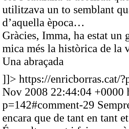
utilitzava un to semblant q
d’aquella època…
Gràcies, Imma, ha estat un 
mica més la històrica de la 
Una abraçada
]]>
https://enricborras.ca
Nov 2008 22:44:04 +0000
p=142#comment-29
Sempre 
encara que de tant en tant e