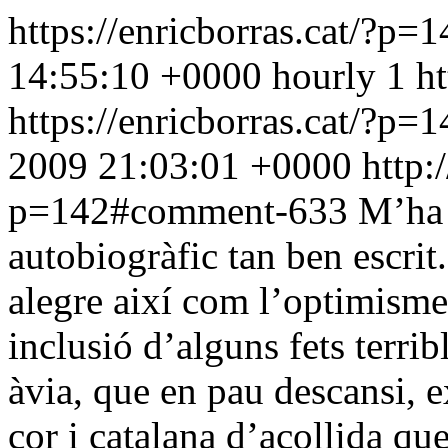
https://enricborras.cat/?p=
14:55:10 +0000
hourly
1
h
https://enricborras.cat/?
2009 21:03:01 +0000
http:
p=142#comment-633
M’ha 
autobiogràfic tan ben escrit
alegre així com l’optimisme 
inclusió d’alguns fets terr
àvia, que en pau descansi, 
cor i catalana d’acollida qu