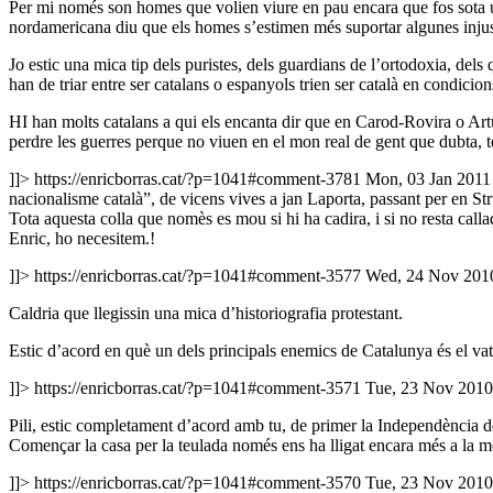
Per mi només son homes que volien viure en pau encara que fos sota u
nordamericana diu que els homes s’estimen més suportar algunes injus
Jo estic una mica tip dels puristes, dels guardians de l’ortodoxia, dels 
han de triar entre ser catalans o espanyols trien ser català en condicio
HI han molts catalans a qui els encanta dir que en Carod-Rovira o Artu
perdre les guerres perque no viuen en el mon real de gent que dubta, te 
]]>
https://enricborras.cat/?p=1041#comment-3781
Mon, 03 Jan 2011
nacionalisme català”, de vicens vives a jan Laporta, passant per en Stru
Tota aquesta colla que nomès es mou si hi ha cadira, i si no resta calla
Enric, ho necesitem.!
]]>
https://enricborras.cat/?p=1041#comment-3577
Wed, 24 Nov 201
Caldria que llegissin una mica d’historiografia protestant.
Estic d’acord en què un dels principals enemics de Catalunya és el vat
]]>
https://enricborras.cat/?p=1041#comment-3571
Tue, 23 Nov 2010
Pili, estic completament d’acord amb tu, de primer la Independència 
Començar la casa per la teulada només ens ha lligat encara més a la mo
]]>
https://enricborras.cat/?p=1041#comment-3570
Tue, 23 Nov 2010