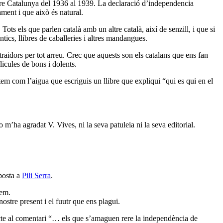
ure Catalunya del 1936 al 1939. La declaració d’independencia
ment i que això és natural.
Tots els que parlen català amb un altre català, així de senzill, i que si
tics, llibres de caballeries i altres mandangues.
aidors per tot arreu. Crec que aquests son els catalans que ens fan
licules de bons i dolents.
em com l’aigua que escriguis un llibre que expliqui “qui es qui en el
 m’ha agradat V. Vives, ni la seva patuleia ni la seva editorial.
posta a
Pili Serra
.
uem.
stre present i el fuutr que ens plagui.
te al comentari “… els que s’amaguen rere la independència de