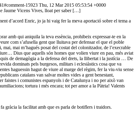
=1041#comment-15923
Thu, 12 Mar 2015 05:53:54 +0000
 de Jaume Vicens Vives, lloat per saber […]
ent d’acord Enric, jo ja hi vaig fer la meva aportació sobre el tema a
orar amb qui aniquila la teva essència, prohibeix expressar-te en la
, veure com s’afusella gent que lluitava per defensar el que el poble
ai, mai, mai m’hagués posat del costat del colonitzador, de l’execrable
eviure… Dius que aquells són homes que volien viure en pau, més aviat
uis de demagògia a la defensa del drets, la llibertat i la justícia … De
urevida dominats pels burgesos, militars i eclesiàstics cosa que va
entes haguessin hagut de viure al marge del règim, fer la viu-viu sense
 republicans catalans van salvar moltes vides a gent benestant,
er faistes i comunistes espanyols i de Catalunya i no per això van
iliacions; tortura i més encara; tot per amor a la Pàtria! Valents
a gràcia la facilitat amb que es parla de botiflers i traidors.