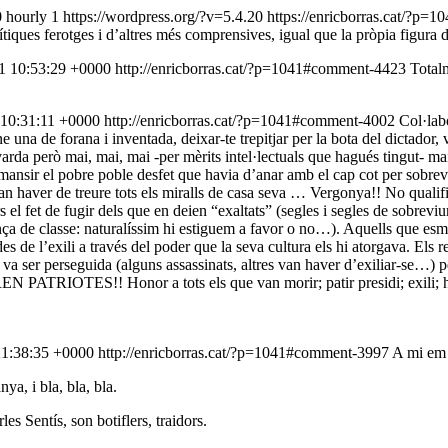
0
hourly
1
https://wordpress.org/?v=5.4.20
https://enricborras.cat/?p
ítiques ferotges i d’altres més comprensives, igual que la pròpia figura
1 10:53:29 +0000
http://enricborras.cat/?p=1041#comment-4423
Totalm
 10:31:11 +0000
http://enricborras.cat/?p=1041#comment-4002
Col·lab
ne una de forana i inventada, deixar-te trepitjar per la bota del dictador
ovarda però mai, mai, mai -per mèrits intel·lectuals que hagués tingut- m
 amansir el pobre poble desfet que havia d’anar amb el cap cot per sobr
n haver de treure tots els miralls de casa seva … Vergonya!! No qualifiq
s el fet de fugir dels que en deien “exaltats” (segles i segles de sobrevi
ança de classe: naturalíssim hi estiguem a favor o no…). Aquells que esm
des de l’exili a través del poder que la seva cultura els hi atorgava. Els
va ser perseguida (alguns assassinats, altres van haver d’exiliar-se…) p
EN PATRIOTES!! Honor a tots els que van morir; patir presidi; exili; hum
21:38:35 +0000
http://enricborras.cat/?p=1041#comment-3997
A mi em f
ya, i bla, bla, bla.
s Sentís, son botiflers, traidors.