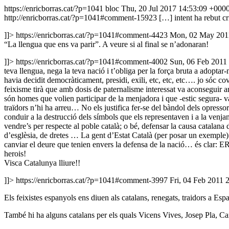
https://enricborras.cat/?p=1041
bloc
Thu, 20 Jul 2017 14:53:09 +000
http://enricborras.cat/?p=1041#comment-15923
[…] intent ha rebut cr
]]>
https://enricborras.cat/?p=1041#comment-4423
Mon, 02 May 201
“La llengua que ens va parir”. A veure si al final se n’adonaran!
]]>
https://enricborras.cat/?p=1041#comment-4002
Sun, 06 Feb 2011
teva llengua, nega la teva nació i t’obliga per la força bruta a adoptar-
havia decidit democràticament, presidi, exili, etc, etc, etc…. jo sóc c
feixisme tirà que amb dosis de paternalisme interessat va aconseguir
són homes que volien participar de la menjadora i que -estic segura- va
traïdors n’hi ha arreu… No els justifica fer-se del bàndol dels opressor
conduir a la destrucció dels símbols que els representaven i a la venj
vendre’s per respecte al poble català; o bé, defensar la causa catalana 
d’esglèsia, de dretes … La gent d’Estat Català (per posar un exemple) 
canviar el deure que tenien envers la defensa de la nació… és clar: ER
herois!
Visca Catalunya lliure!!
]]>
https://enricborras.cat/?p=1041#comment-3997
Fri, 04 Feb 2011 
Els feixistes espanyols ens diuen als catalans, renegats, traidors a Espan
També hi ha alguns catalans per els quals Vicens Vives, Josep Pla, Carle