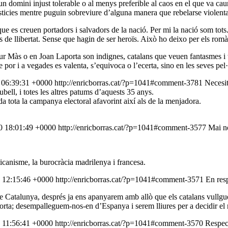
n domini injust tolerable o al menys preferible al caos en el que va ca
ticies mentre puguin sobreviure d’alguna manera que rebelarse violenta
que es creuen portadors i salvadors de la nació. Per mi la nació som tots. 
ns de llibertat. Sense que hagin de ser heroïs. Això ho deixo per els romàn
r Màs o en Joan Laporta son indignes, catalans que veuen fantasmes i tr
por i a vegades es valenta, s’equivoca o l’ecerta, sino en les seves pel·
 06:39:31 +0000
http://enricborras.cat/?p=1041#comment-3781
Necesit
bell, i totes les altres patums d’aquests 35 anys.
da tota la campanya electoral afavorint així als de la menjadora.
0 18:01:49 +0000
http://enricborras.cat/?p=1041#comment-3577
Mai no
icanisme, la burocràcia madrilenya i francesa.
 12:15:46 +0000
http://enricborras.cat/?p=1041#comment-3571
En res
de Catalunya, després ja ens apanyarem amb allò que els catalans vullg
rta; desempalleguem-nos-en d’Espanya i serem lliures per a decidir el no
 11:56:41 +0000
http://enricborras.cat/?p=1041#comment-3570
Respec